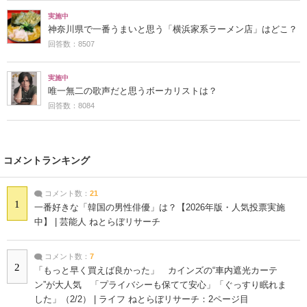
実施中
神奈川県で一番うまいと思う「横浜家系ラーメン店」はどこ？
回答数：8507
実施中
唯一無二の歌声だと思うボーカリストは？
回答数：8084
コメントランキング
コメント数：
21
1
一番好きな「韓国の男性俳優」は？【2026年版・人気投票実施
中】 | 芸能人 ねとらぼリサーチ
コメント数：
7
2
「もっと早く買えば良かった」 カインズの“車内遮光カーテ
ン”が大人気 「プライバシーも保てて安心」「ぐっすり眠れま
した」（2/2） | ライフ ねとらぼリサーチ：2ページ目