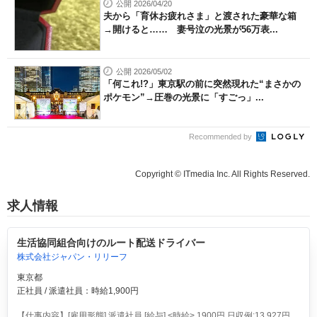
公開 2026/04/20
夫から「育休お疲れさま」と渡された豪華な箱
→開けると…… 妻号泣の光景が56万表...
公開 2026/05/02
「何これ!?」東京駅の前に突然現れた“まさかの
ポケモン”→圧巻の光景に「すごっ」...
Recommended by
Copyright © ITmedia Inc. All Rights Reserved.
求人情報
生活協同組合向けのルート配送ドライバー
株式会社ジャパン・リリーフ
東京都
正社員 / 派遣社員：時給1,900円
【仕事内容】[雇用形態] 派遣社員 [給与] <時給> 1900円 日収例:13,927円