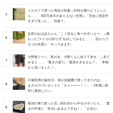
メルカリで買った商品が到着→封筒を開けようとした
5
ら…… 650万表示のありえない光景に「完全に想定外
すぎて笑った」「何者？」
近所のおばあちゃん「こう切ると食べやすいよ〜」→教
6
わった“スイカの切り方”を試してみると…… 目からウ
ロコの光景に「やってみます」
大野智ファン「私の夫、大野くんに似てて幸せ」→見て
7
みると…… ‟驚きの姿”に「最高すぎません？」「本物
かと思いました！」
17歳長男の誕生日、母が自販機で買ってきたのは……
8
まさかのプレゼントに「キャーーー！！」「2年後に絶
対に真似したい」
新潟の海で拾った石→割れ目から中をのぞいたら……驚
9
きの中身に「本当にあるんですね！」「お宝だ」