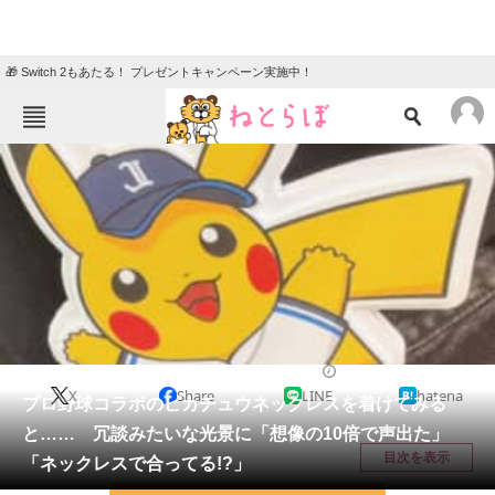
🎁 Switch 2もあたる！ プレゼントキャンペーン実施中！
ねとらぼメニュー
TOP
ニュース
エンタメ
クイズ
グルメ
地域
住まい
教育・育児
動物
リサーチ
ライフスタイル
2026/05/10 11:45（公開）
X
Share
LINE
hatena
会員記事
プロ野球コラボのピカチュウネックレスを着けてみる
と…… 冗談みたいな光景に「想像の10倍で声出た」
メディア
目次を表示
「ネックレスで合ってる!?」
注目記事を集めた総合ページ