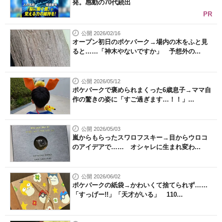
発。感動の70代続出
PR
公開 2026/02/16
オープン初日のポケパーク→場内の木をふと見
ると……「神木やないですか」 予想外の...
公開 2026/05/12
ポケパークで褒められまくった6歳息子→ママ自
作の驚きの姿に「すご過ぎます…！！」...
公開 2026/05/03
嵐からもらったスワロフスキー→目からウロコ
のアイデアで…… オシャレに生まれ変わ...
公開 2026/06/02
ポケパークの紙袋→かわいくて捨てられず……
「すっげー!!」「天才がいる」 110...