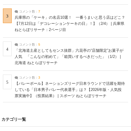
コメント数：
7
3
兵庫県の「ケーキ」の名店10選！ 一番うまいと思う店はどこ？
【7月12日は「デコレーションケーキの日」！】（2/4） | 兵庫県
ねとらぼリサーチ：2ページ目
コメント数：
5
4
「北海道土産としてもセンス抜群」六花亭の“店舗限定”お菓子が
人気 「こんなの初めて」「箱買いするべきだった」（1/2） |
北海道 ねとらぼリサーチ
コメント数：
3
5
【バレーボール】ネーションズリーグ日本ラウンドで活躍を期待
している「日本男子バレー代表選手」は？【2026年版・人気投
票実施中】（投票結果） | スポーツ ねとらぼリサーチ
カテゴリ一覧