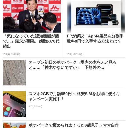
「気になっていた認知機能が菌
FPが解説！Apple製品を分割手
で…」森永が開発。感動の70代
数料0円で入手する方法とは？
続出
PR(森永乳業)
PR(Fav-Log)
オープン初日のポケパーク→場内の木をふと見る
と……「神木やないですか」 予想外の...
スマホ2GBで月額850円～ 格安SIMをお得に使うキ
ャンペーン実施中！
PR(IIJmio)
ポケパークで褒められまくった6歳息子→ママ自作