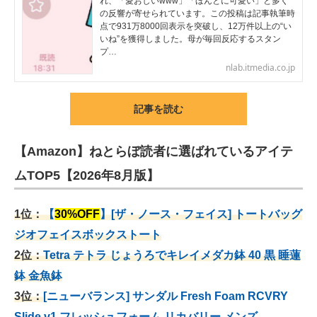
れ、「愛おしいwww」「ほんとに可愛い」と多く
の反響が寄せられています。この投稿は記事執筆時
点で931万8000回表示を突破し、12万件以上の“い
いね”を獲得しました。母が毎回反応するスタン
プ…
nlab.itmedia.co.jp
記事を読む
【Amazon】ねとらぼ読者に選ばれているアイテ
ムTOP5【2026年8月版】
1位：
【
30%OFF
】[ザ・ノース・フェイス] トートバッグ
ジオフェイスボックストート
2位：
Tetra テトラ じょうろでキレイメダカ鉢 40
黒 睡蓮
鉢 金魚鉢
3位：
[ニューバランス] サンダル Fresh Foam RCVRY
Slide v1 フレッシュフォーム リカバリー メンズ