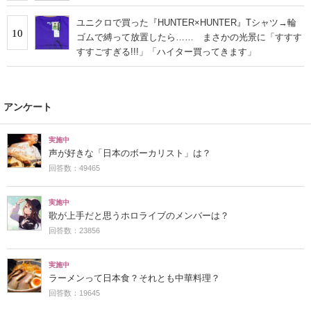
ユニクロで買った『HUNTER×HUNTER』Tシャツ→輪
10
ゴムで縛って放置したら…… まさかの光景に「すすす
すすごすぎる!!!」「ハイター買ってきます」
アンケート
実施中
声が好きな「日本のボーカリスト」は？
回答数：49465
実施中
歌が上手だと思うホロライブのメンバーは？
回答数：23856
実施中
ラーメンって日本食？それとも中華料理？
回答数：19645