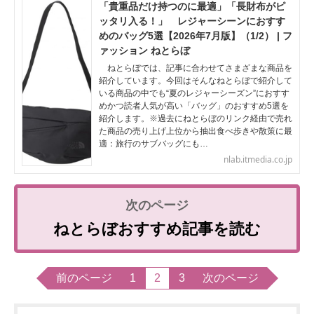
「貴重品だけ持つのに最適」「長財布がピ
ッタリ入る！」 レジャーシーンにおすす
めのバッグ5選【2026年7月版】（1/2） | フ
ァッション ねとらぼ
ねとらぼでは、記事に合わせてさまざまな商品を
紹介しています。今回はそんなねとらぼで紹介して
いる商品の中でも“夏のレジャーシーズン”におすす
めかつ読者人気が高い「バッグ」のおすすめ5選を
紹介します。※過去にねとらぼのリンク経由で売れ
た商品の売り上げ上位から抽出食べ歩きや散策に最
適：旅行のサブバッグにも…
nlab.itmedia.co.jp
ねとらぼおすすめ記事を読む
前のページ
1
2
3
次のページ