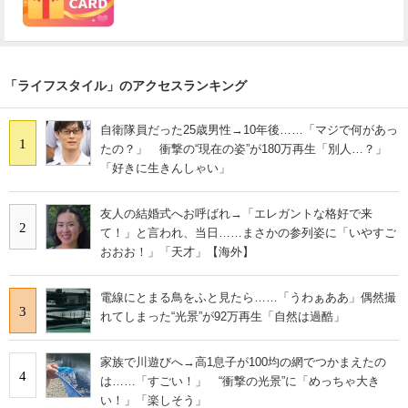
「ライフスタイル」のアクセスランキング
自衛隊員だった25歳男性→10年後……「マジで何があっ
1
たの？」 衝撃の“現在の姿”が180万再生「別人…？」
「好きに生きんしゃい」
友人の結婚式へお呼ばれ→「エレガントな格好で来
2
て！」と言われ、当日……まさかの参列姿に「いやすご
おおお！」「天才」【海外】
電線にとまる鳥をふと見たら……「うわぁああ」偶然撮
3
れてしまった“光景”が92万再生「自然は過酷」
家族で川遊びへ→高1息子が100均の網でつかまえたの
4
は……「すごい！」 “衝撃の光景”に「めっちゃ大き
い！」「楽しそう」