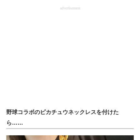
企業向けIT製品の総合サイト
advertisement
IT製品の技術・比較・事例
製造業のIT導入・活用を支援
モノづくり技術者専門サイト
エレクトロニクス専門サイト
電子設計の基本と応用
エネルギーの専門メディア
建設×テクノロジーの最前線
野球コラボのピカチュウネックレスを付けた
ちょっと気になるネットの話題
ら……