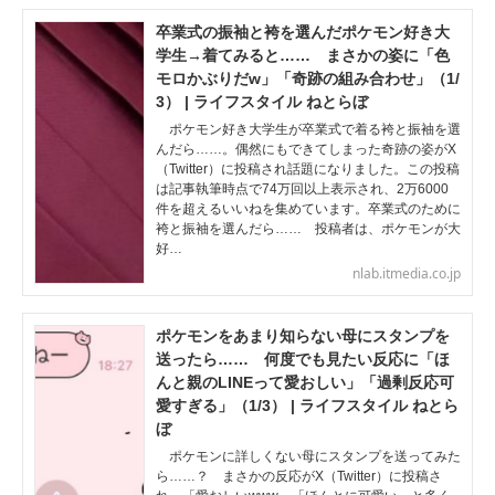
卒業式の振袖と袴を選んだポケモン好き大
学生→着てみると…… まさかの姿に「色
モロかぶりだw」「奇跡の組み合わせ」（1/
3） | ライフスタイル ねとらぼ
ポケモン好き大学生が卒業式で着る袴と振袖を選
んだら……。偶然にもできてしまった奇跡の姿がX
（Twitter）に投稿され話題になりました。この投稿
は記事執筆時点で74万回以上表示され、2万6000
件を超えるいいねを集めています。卒業式のために
袴と振袖を選んだら…… 投稿者は、ポケモンが大
好…
nlab.itmedia.co.jp
ポケモンをあまり知らない母にスタンプを
送ったら…… 何度でも見たい反応に「ほ
んと親のLINEって愛おしい」「過剰反応可
愛すぎる」（1/3） | ライフスタイル ねとら
ぼ
ポケモンに詳しくない母にスタンプを送ってみた
ら……？ まさかの反応がX（Twitter）に投稿さ