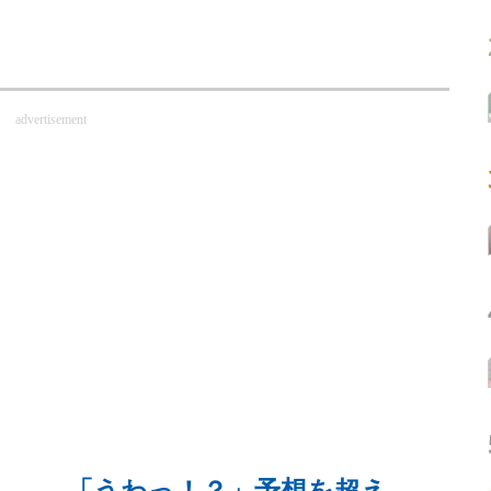
advertisement
後…… 「うわっ！？」予想を超え