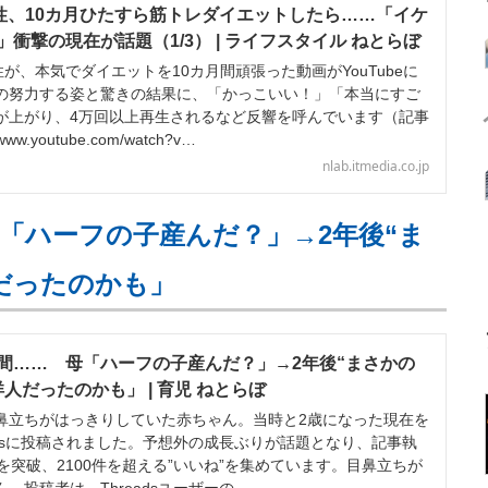
男性、10カ月ひたすら筋トレダイエットしたら……「イケ
衝撃の現在が話題（1/3） | ライフスタイル ねとらぼ
が、本気でダイエットを10カ月間頑張った動画がYouTubeに
の努力する姿と驚きの結果に、「かっこいい！」「本当にすご
が上がり、4万回以上再生されるなど反響を呼んでいます（記事
w.youtube.com/watch?v…
nlab.itmedia.co.jp
「ハーフの子産んだ？」→2年後“ま
だったのかも」
間…… 母「ハーフの子産んだ？」→2年後“まさかの
人だったのかも」 | 育児 ねとらぼ
立ちがはっきりしていた赤ちゃん。当時と2歳になった現在を
adsに投稿されました。予想外の成長ぶりが話題となり、記事執
を突破、2100件を超える”いいね”を集めています。目鼻立ちが