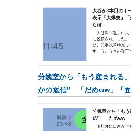
大谷が3本目のホー
表示「大爆笑」「全
らぼ
大谷翔平選手の大活躍を
に投稿されました。
び、記事執筆時点で3
す。う、うちの翔平
分娩室から「もう産まれる」と
かの返信” 「だめww」「面
分娩室から「もう
信” 「だめww」「
予想外に出産が早ま