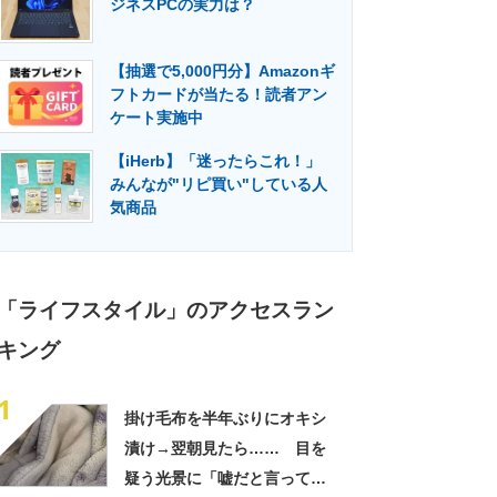
ジネスPCの実力は？
門メディア
建設×テクノロジーの最前線
【抽選で5,000円分】Amazonギ
フトカードが当たる！読者アン
ケート実施中
【iHerb】「迷ったらこれ！」
みんなが"リピ買い"している人
気商品
「ライフスタイル」のアクセスラン
キング
1
掛け毛布を半年ぶりにオキシ
漬け→翌朝見たら…… 目を
疑う光景に「嘘だと言ってく