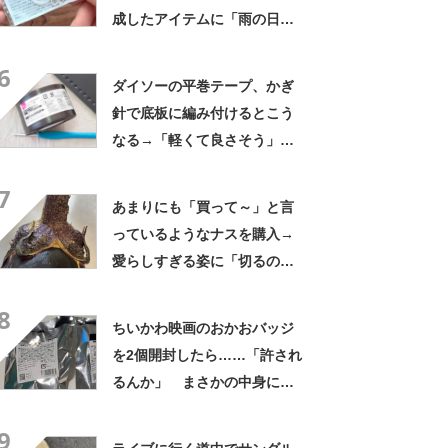
成したアイテムに「雨の日で
もテンション上がりますね」
6
ダイソーの平巻テープ、かぎ
針で底板に編み付けるとこう
なる→「軽くて良さそう」
「好みのカラーです」「挑戦
7
してみようかな」
あまりにも「買って～」と言
っているようなナスを購入→
愛らしすぎる姿に「切るのが
もったいない」「ナスが可愛
8
いって初めて」
ちいかわ映画のおかおバッジ
を2個開封したら……「許され
るんか」 まさかの中身に
「そんなことある!?」「大当
9
たりだ……な！」