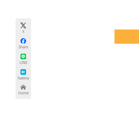
モノづくり技術者専門サイト
エレクトロ
X
ちょっと気になるネットの話題
Share
LINE
hatena
Home