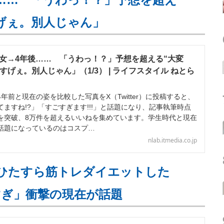
すげぇ。別人じゃん」
男女→4年後…… 「うわっ！？」予想を超える“大変
「すげぇ。別人じゃん」（1/3） | ライフスタイル ねとら
前と現在の姿を比較した写真をX（Twitter）に投稿すると、
ますね!?」「すごすぎます!!!」と話題になり、記事執筆時点
表示を突破、8万件を超えるいいねを集めています。学生時代と現在
話題になっているのはコスプ…
nlab.itmedia.co.jp
月ひたすら筋トレダイエットした
すぎ」衝撃の現在が話題