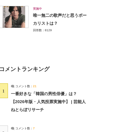
実施中
唯一無二の歌声だと思うボー
カリストは？
回答数：8129
コメントランキング
コメント数：
21
1
一番好きな「韓国の男性俳優」は？
【2026年版・人気投票実施中】 | 芸能人
ねとらぼリサーチ
コメント数：
7