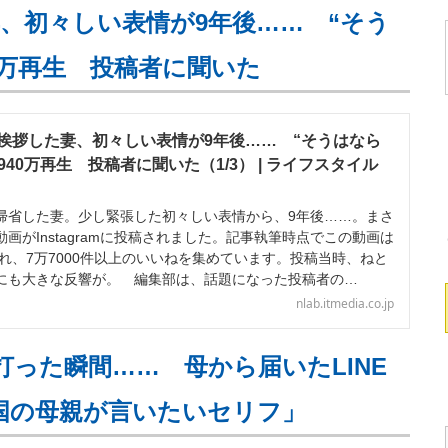
、初々しい表情が9年後…… “そう
0万再生 投稿者に聞いた
挨拶した妻、初々しい表情が9年後…… “そうはなら
940万再生 投稿者に聞いた（1/3） | ライフスタイル
省した妻。少し緊張した初々しい表情から、9年後……。まさ
画がInstagramに投稿されました。記事執筆時点でこの動画は
され、7万7000件以上のいいねを集めています。投稿当時、ねと
にも大きな反響が。 編集部は、話題になった投稿者の…
nlab.itmedia.co.jp
打った瞬間…… 母から届いたLINE
全国の母親が言いたいセリフ」