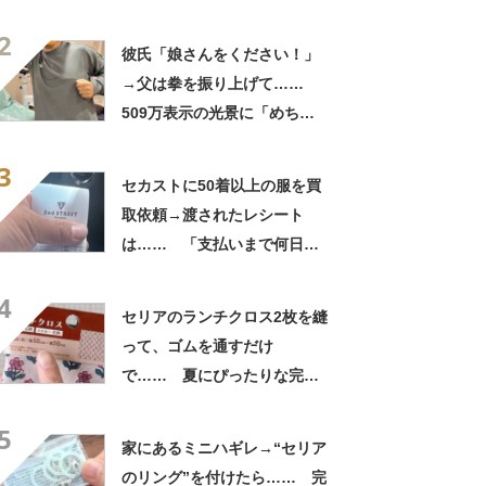
れ」「うちの毛布も怖くなっ
2
てきた」と627万表示
彼氏「娘さんをください！」
→父は拳を振り上げて……
509万表示の光景に「めちゃ
いいお義父さん」「最高家族
3
すぎる」
セカストに50着以上の服を買
取依頼→渡されたレシート
は…… 「支払いまで何日か
待たされた」衝撃的な光景に
4
「この値段はヤバすぎ」
セリアのランチクロス2枚を縫
って、ゴムを通すだけ
で…… 夏にぴったりな完成
品に「仕事終わりにセリア寄
5
ります!!」「孫に作りた
家にあるミニハギレ→“セリア
い！」
のリング”を付けたら…… 完