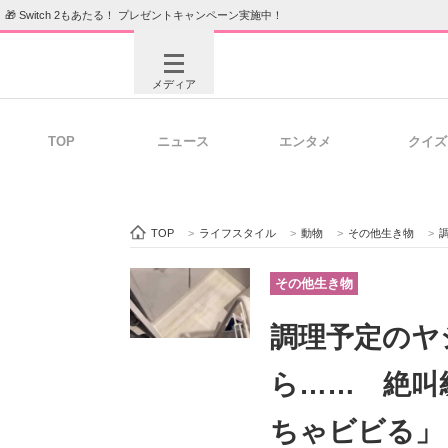
🎁 Switch 2もあたる！ プレゼントキャンペーン実施中！
メディア
TOP
ニュース
エンタメ
クイズ
注目記事を集めた総合ページ
ITの今
TOP
>
ライフスタイル
>
動物
>
その他生き物
>
調
ビジネスと働き方のヒント
AI活用
その他生き物
調理予定のヤ
ITエンジニア向け専門サイト
企業向けI
ら…… 絶叫
ちゃビビる」