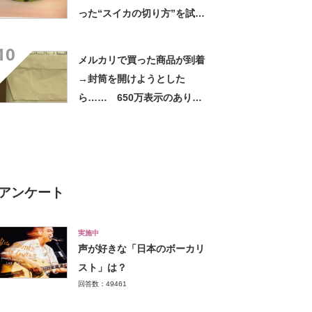
った“スイカの切り方”を試し
てみると…… 目からウロコ
10
の光景に「やってみます」
メルカリで買った商品が到着
→封筒を開けようとした
ら…… 650万表示のありえ
ない光景に「完全に想定外す
ぎて笑った」「何者？」
アンケート
実施中
声が好きな「日本のボーカリ
スト」は？
回答数：49461