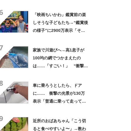
い」まさかの中身に「大ご馳
6
走」「うちの高校生男子より
「映画ちいかわ」鑑賞前の楽
多い」
しそうな子どもたち→“鑑賞後
の様子”に2900万表示「そう
なるわなw」「分かるよ」
7
「いったい何が」
家族で川遊びへ→高1息子が
100均の網でつかまえたの
は……「すごい！」 “衝撃の
光景”に「めっちゃ大きい！」
8
「楽しそう」
車に乗ろうとしたら、ドア
に…… 衝撃の光景が130万
表示「普通に乗って走ってた
やん」「どうやって入った
9
の!?」
近所のおばあちゃん「こう切
ると食べやすいよ〜」→教わ