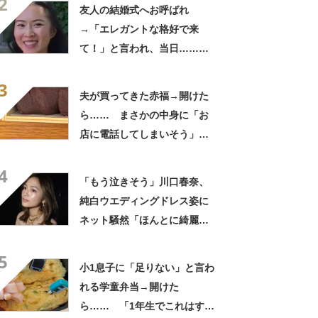
2
きに生きんしゃい」
友人の結婚式へお呼ばれ
→「エレガントな格好で来
て！」と言われ、当日……ま
さかの参列姿に「いやすごお
3
おお！」「天才」【海外】
夫が買ってきた赤福→開けた
ら…… まさかの中身に「お
店に電話してしまいそう」
「さすがに初めて見ました
4
笑」と107万表示
「もう泣きそう」川口春奈、
純白ウエディングドレス姿に
ネット騒然「ほんとに綺麗」
「この笑顔が切なすぎる」
5
小1息子に「足りない」と言わ
れる学童弁当→開けた
ら…… 「1年生でこれはすご