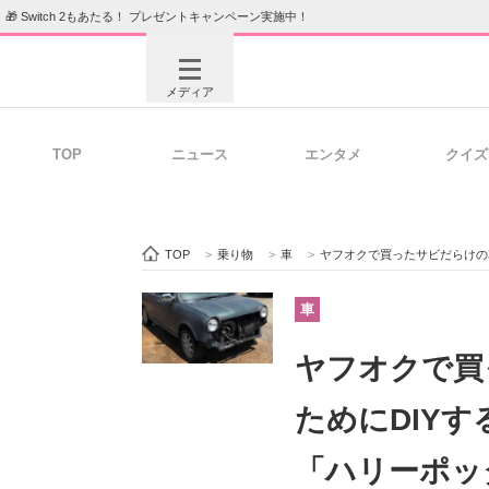
🎁 Switch 2もあたる！ プレゼントキャンペーン実施中！
メディア
TOP
ニュース
エンタメ
クイズ
注目記事を集めた総合ページ
ITの今
TOP
>
乗り物
>
車
>
ヤフオクで買ったサビだらけの車→夫が
ビジネスと働き方のヒント
AI活用
車
ヤフオクで買
ITエンジニア向け専門サイト
企業向けI
ためにDIY
「ハリーポッ