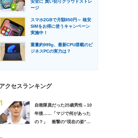
安全に 買い切りクラウドストレ
門メディア
建設×テクノロジーの最前線
ージ
スマホ2GBで月額850円～ 格安
SIMをお得に使うキャンペーン
実施中！
重量約999g、最新CPU搭載のビ
ジネスPCの実力は？
アクセスランキング
1
自衛隊員だった25歳男性→10
年後……「マジで何があった
の？」 衝撃の“現在の姿”が
180万再生「別人…？」「好