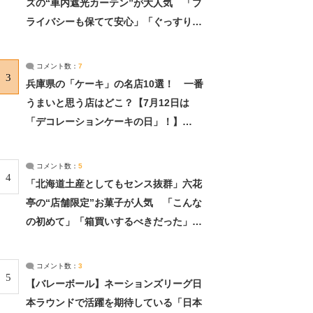
ズの“車内遮光カーテン”が大人気 「プ
ライバシーも保てて安心」「ぐっすり眠
れました」（2/2） | ライフ ねとらぼリ
サーチ：2ページ目
コメント数：
7
3
兵庫県の「ケーキ」の名店10選！ 一番
うまいと思う店はどこ？【7月12日は
「デコレーションケーキの日」！】
（2/4） | 兵庫県 ねとらぼリサーチ：2ペ
ージ目
コメント数：
5
4
「北海道土産としてもセンス抜群」六花
亭の“店舗限定”お菓子が人気 「こんな
の初めて」「箱買いするべきだった」
（1/2） | 北海道 ねとらぼリサーチ
コメント数：
3
5
【バレーボール】ネーションズリーグ日
本ラウンドで活躍を期待している「日本