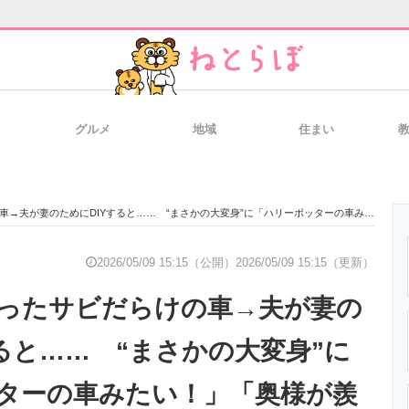
グルメ
地域
住まい
と未来を見通す
スマホと通信の最新トレンド
進化するPCとデ
妻のためにDIYすると…… “まさかの大変身”に「ハリーポッターの車みたい！」「奥様が羨ましい」
のいまが分かる
企業ITのトレンドを詳説
経営リーダーの
2026/05/09 15:15（公開）
2026/05/09 15:15（更新）
ったサビだらけの車→夫が妻の
T製品の総合サイト
IT製品の技術・比較・事例
製造業のIT導入
すると…… “まさかの大変身”に
ターの車みたい！」「奥様が羨