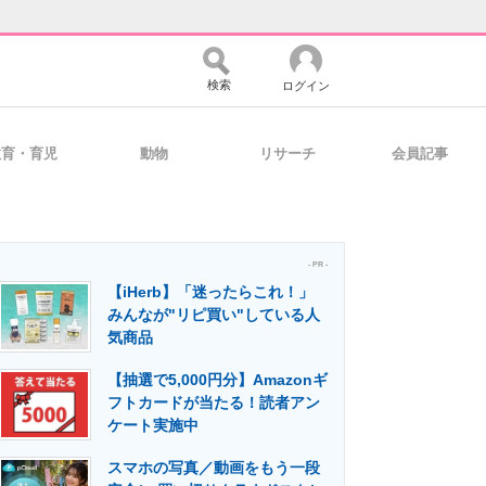
検索
ログイン
教育・育児
動物
リサーチ
会員記事
バイスの未来
好きが集まる 比べて選べる
- PR -
【iHerb】「迷ったらこれ！」
コミュニティ
マーケ×ITの今がよく分かる
みんなが"リピ買い"している人
気商品
【抽選で5,000円分】Amazonギ
・活用を支援
フトカードが当たる！読者アン
ケート実施中
スマホの写真／動画をもう一段