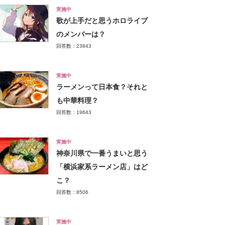
実施中
歌が上手だと思うホロライブ
のメンバーは？
回答数：23843
実施中
ラーメンって日本食？それと
も中華料理？
回答数：19643
実施中
神奈川県で一番うまいと思う
「横浜家系ラーメン店」はど
こ？
回答数：8506
実施中