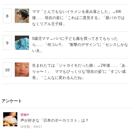
ママ「とんでもないイケメンを産み落とした」→6年
8
後…… 現在の姿に「これは二度見する」「親バカでは
なくリアル王子様」
0歳児ママ→パパに子ども服を買ってきてもらった
9
ら……「何コレ!!」 “衝撃のデザイン”に「センスしかな
い夫」
生まれたては「ジャガイモだった娘」→2年後……「あ
10
りゃ〜！」 ママもびっくりな“現在の姿”に「すごい成
長」「こんなに変わるんだね」
アンケート
実施中
声が好きな「日本のボーカリスト」は？
回答数：49417