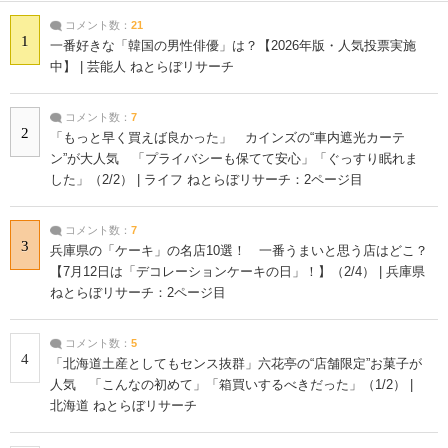
コメント数：
21
1
一番好きな「韓国の男性俳優」は？【2026年版・人気投票実施
中】 | 芸能人 ねとらぼリサーチ
コメント数：
7
2
「もっと早く買えば良かった」 カインズの“車内遮光カーテ
ン”が大人気 「プライバシーも保てて安心」「ぐっすり眠れま
した」（2/2） | ライフ ねとらぼリサーチ：2ページ目
コメント数：
7
3
兵庫県の「ケーキ」の名店10選！ 一番うまいと思う店はどこ？
【7月12日は「デコレーションケーキの日」！】（2/4） | 兵庫県
ねとらぼリサーチ：2ページ目
コメント数：
5
4
「北海道土産としてもセンス抜群」六花亭の“店舗限定”お菓子が
人気 「こんなの初めて」「箱買いするべきだった」（1/2） |
北海道 ねとらぼリサーチ