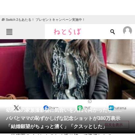
🎁 Switch 2もあたる！ プレゼントキャンペーン実施中！
ねとらぼメニュー
TOP
ニュース
エンタメ
クイズ
グルメ
地域
住まい
教育・育児
動物
リサーチ
育児
2026/05/18 10:30（公開）
X
Share
LINE
hatena
会員記事
幼稚園の家族撮影会に気合いを入れて向かったら……
パパとママの恥ずかしげな記念ショットが380万表示
メディア
目次を表示
「結婚願望がちょっと湧く」「クスッとした」
注目記事を集めた総合ページ