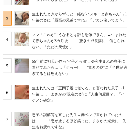
生まれたときからずっと一緒な“ハスキーと赤ちゃん”→1
3
年後の姿に「最高の兄弟ですね」「アカン泣いてまう」
ママ「これがこうなるとは誰も想像できん」→生まれた
4
て赤ちゃんが3カ月後…… 驚きの成長姿に「信じられ
ない」「ただの天使か」
55年前に祖母が作った“子ども服”→令和生まれの息子に
5
着せてみたら……「えっー!!」 “驚きの姿”に「半世紀過
ぎてるとは思えない」
生まれたては「正岡子規に似てる」と言われた息子→1
6
年後…… まさかの“現在の姿”に「人生何度目？」「イ
ケメン確定」
息子の誤解答を直した先生→赤ペンで書かれていたの
7
は…… 「息が止まるほど笑った」まさかの光景に「先
生もお疲れですな」