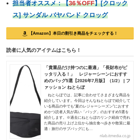
担当者オススメ：
【
36％OFF
】
[クロック
ス] サンダル バヤバンド クロッグ
【Amazon】本日の割引き商品をチェックする！
読者に人気のアイテムはこちら！
「貴重品だけ持つのに最適」「長財布がピ
ッタリ入る！」 レジャーシーンにおすす
めのバッグ5選【2026年7月版】（1/2） | フ
ァッション ねとらぼ
ねとらぼでは、記事に合わせてさまざまな商品を
紹介しています。今回はそんなねとらぼで紹介して
いる商品の中でも“夏のレジャーシーズン”におすす
めかつ読者人気が高い「バッグ」のおすすめ5選を
紹介します。※過去にねとらぼのリンク経由で売れ
た商品の売り上げ上位から抽出食べ歩きや散策に最
適：旅行のサブバッグにも…
nlab.itmedia.co.jp