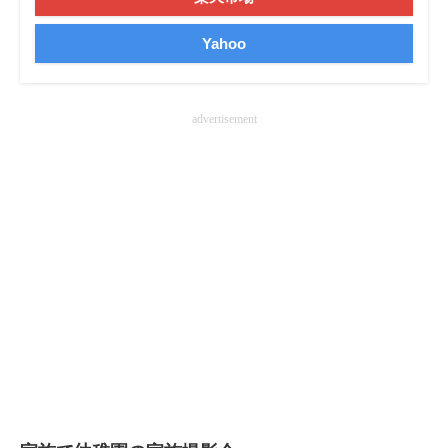
企業向けIT製品の総合サイト
Yahoo
IT製品の技術・比較・事例
製造業のIT導入・活用を支援
advertisement
モノづくり技術者専門サイト
エレクトロニクス専門サイト
電子設計の基本と応用
エネルギーの専門メディア
建設×テクノロジーの最前線
ちょっと気になるネットの話題