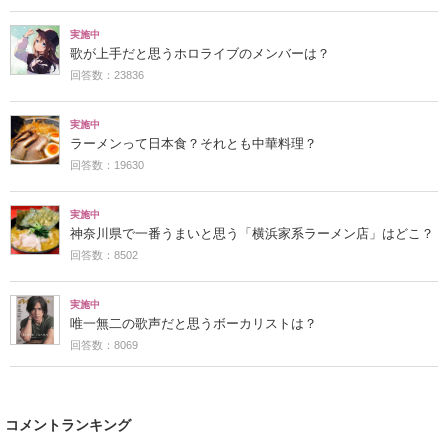
実施中
歌が上手だと思うホロライブのメンバーは？
回答数：23836
実施中
ラーメンって日本食？それとも中華料理？
回答数：19630
実施中
神奈川県で一番うまいと思う「横浜家系ラーメン店」はどこ？
回答数：8502
実施中
唯一無二の歌声だと思うボーカリストは？
回答数：8069
コメントランキング