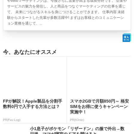
やWebマーケティングは、今後さらに需要が高まる成長分野です。 企業や
サービスの魅力を発信し、人と商品をつなぐマーケティングの仕事を通じ
て、 未来につながるスキルを身につけることができます。 仕事内容 未経
験からスタートした先輩が多数活躍中! まずはお客様とのコミュニケーシ
ョン業務を通じて、...
今、あなたにオススメ
FPが解説！Apple製品を分割手
スマホ2GBで月額850円～ 格安
数料0円で入手する方法とは？
SIMをお得に使うキャンペーン
実施中！
PR(Fav-Log)
PR(IIJmio)
小1息子がポケモン「リザードン」の服で外出→数
日後、ママが寝室のドアを開けると…...