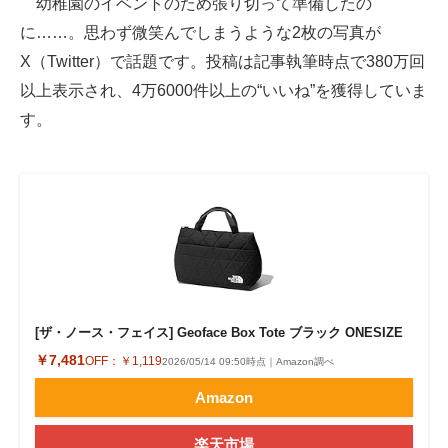
幼稚園のイベントのため張り切って準備したの
に……。思わず微笑んでしまうような2枚の写真が
ITの今と未来を見通す
X（Twitter）で話題です。投稿は記事執筆時点で380万回
スマホと通信の最新トレンド
以上表示され、4万6000件以上の“いいね”を獲得していま
す。
進化するPCとデバイスの未来
好きが集まる 比べて選べる
ビジネスと働き方のヒント
AI活用のいまが分かる
企業ITのトレンドを詳説
[ザ・ノース・フェイス] Geoface Box Tote ブラック ONESIZE
経営リーダーのコミュニティ
￥7,481
OFF：
￥1,119
2026/05/14 09:50時点｜Amazon調べ
マーケ×ITの今がよく分かる
Amazon
ITエンジニア向け専門サイト
楽天市場