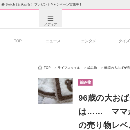
🎁 Switch 2もあたる！ プレゼントキャンペーン実施中！
メディア
TOP
ニュース
エンタメ
クイズ
注目記事を集めた総合ページ
ITの今
TOP
>
ライフスタイル
>
編み物
>
96歳の大おばが赤ち
ビジネスと働き方のヒント
AI活用
編み物
96歳の大お
ITエンジニア向け専門サイト
企業向けI
は…… ママ
の売り物レベ