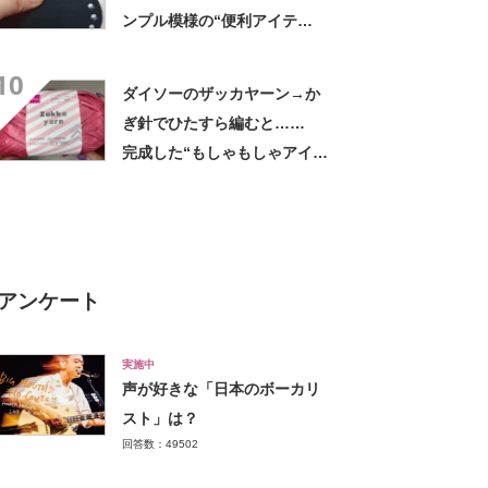
ンプル模様の“便利アイテ
ム”が完成！「やはりかわい
10
い」「満足です」
ダイソーのザッカヤーン→か
ぎ針でひたすら編むと……
完成した“もしゃもしゃアイテ
ム”に「本当にかわいい」
アンケート
実施中
声が好きな「日本のボーカリ
スト」は？
回答数：49502