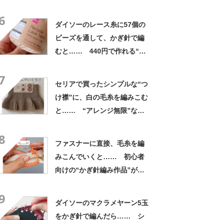
に「早速編みたい」「速攻で
6
買いに行きました」
ダイソーのレース糸に57個の
ビーズを通して、かぎ針で編
むと…… 440円で作れる“お
しゃれアイテム”に「色違いで
7
たくさん編みたい」
セリアで買ったシンプルな“つ
け襟”に、白の毛糸を編みこむ
と…… “アレンジ無限”な完
成品に「きゃわいぃぃいい」
8
「まねしたい！」
ファスナーに直接、毛糸を編
みこんでいくと…… 初心者
向けの“かぎ針編み作品”が
760万再生「これならできる
9
かも」「うっとりする」【海
ダイソーのマクラメヤーン5玉
外】
をかぎ針で編んだら…… シ