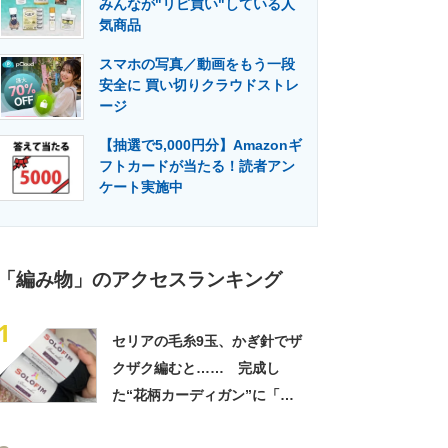
みんなが"リピ買い"している人
門メディア
建設×テクノロジーの最前線
気商品
スマホの写真／動画をもう一段
安全に 買い切りクラウドストレ
ージ
【抽選で5,000円分】Amazonギ
フトカードが当たる！読者アン
ケート実施中
「編み物」のアクセスランキング
1
セリアの毛糸9玉、かぎ針でザ
クザク編むと…… 完成し
た“花柄カーディガン”に「す
てきですね」「ちょうど欲し