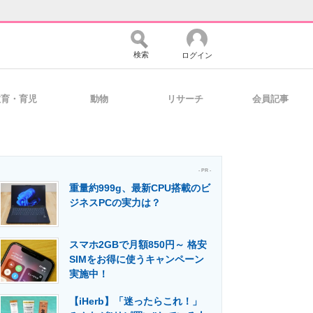
検索
ログイン
教育・育児
動物
リサーチ
会員記事
バイスの未来
好きが集まる 比べて選べる
- PR -
重量約999g、最新CPU搭載のビ
コミュニティ
マーケ×ITの今がよく分かる
ジネスPCの実力は？
スマホ2GBで月額850円～ 格安
・活用を支援
SIMをお得に使うキャンペーン
実施中！
【iHerb】「迷ったらこれ！」