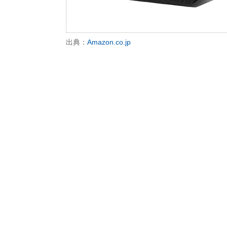
出典：
Amazon.co.jp