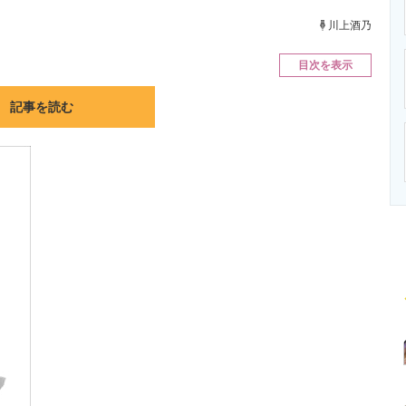
ニクス専門サイト
電子設計の基本と応用
エネルギーの専
川上酒乃
目次を表示
記事を読む