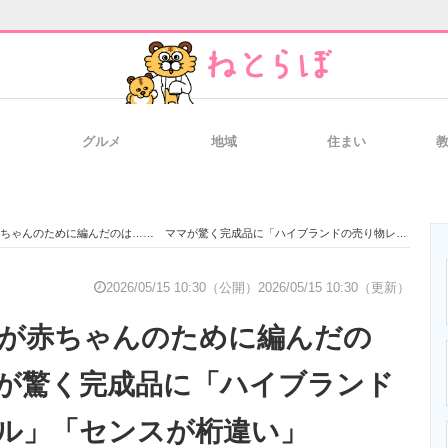
グルメ
地域
住まい
と未来を見通す
スマホと通信の最新トレンド
進化するPCとデ
ゃんのために編んだのは…… ママが驚く完成品に「ハイブランドの売り物レベル」「センスが桁違い」
のいまが分かる
企業ITのトレンドを詳説
経営リーダーの
2026/05/15 10:30（公開）
2026/05/15 10:30（更新）
ばが赤ちゃんのために編んだの
T製品の総合サイト
IT製品の技術・比較・事例
製造業のIT導入
が驚く完成品に「ハイブランド
ル」「センスが桁違い」