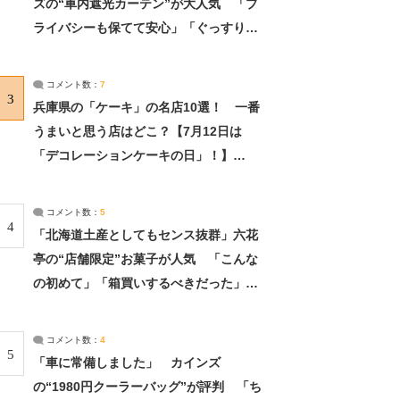
ズの“車内遮光カーテン”が大人気 「プ
ライバシーも保てて安心」「ぐっすり眠
れました」（2/2） | ライフ ねとらぼリ
サーチ：2ページ目
コメント数：
7
3
兵庫県の「ケーキ」の名店10選！ 一番
うまいと思う店はどこ？【7月12日は
「デコレーションケーキの日」！】
（2/4） | 兵庫県 ねとらぼリサーチ：2ペ
ージ目
コメント数：
5
4
「北海道土産としてもセンス抜群」六花
亭の“店舗限定”お菓子が人気 「こんな
の初めて」「箱買いするべきだった」
（1/2） | 北海道 ねとらぼリサーチ
コメント数：
4
5
「車に常備しました」 カインズ
の“1980円クーラーバッグ”が評判 「ち