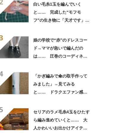
2
かった」
白い毛糸1玉を編んでいく
と…… 完成した“モフモ
フ”の生き物に「天才です」
「かわいい〜〜」の声
3
娘の学校で“赤”のドレスコー
ド→ママが急いで編んだの
は…… 圧巻のコーディネー
トに「反り具合が完ぺき」
4
「フリーハンドでこんな風に
「かぎ編みで傘の取手作って
作れるの」
みました」→見てみる
と…… ドラクエファン感動
の仕上がりに「て、天才」
5
「男子に与えてはいけないや
セリアのラメ毛糸4玉をひたす
つ」
ら編み進めていくと…… 大
人かわいいお出かけアイテム