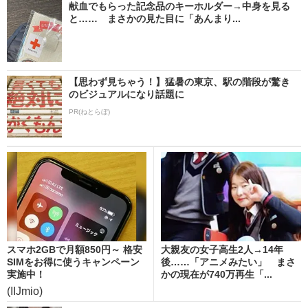
献血でもらった記念品のキーホルダー→中身を見る
と…… まさかの見た目に「あんまり...
【思わず見ちゃう！】猛暑の東京、駅の階段が驚き
のビジュアルになり話題に
PR(ねとらぼ)
スマホ2GBで月額850円～ 格安
大親友の女子高生2人→14年
SIMをお得に使うキャンペーン
後……「アニメみたい」 まさ
実施中！
かの現在が740万再生「...
(IIJmio)