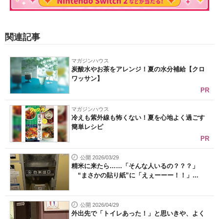
関連記事
マガジンハウス
炭酸水やお茶をアレンジ！夏の水分補給【クロ
ワッサン】
PR
マガジンハウス
冷えも紫外線も怖くない！夏を心地よく過ごす
簡単レシピ
PR
公開 2026/03/29
精米に来たら……「そんな人いるの？？？」
“まさかの貼り紙”に「えぇーーー！！」...
公開 2026/04/29
外出先で「トイレあった！」と思いきや、よく