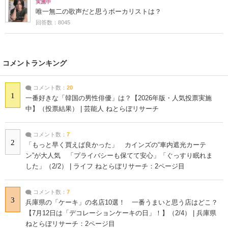
実施中
唯一無二の歌声だと思うボーカリストは？
回答数：8045
コメントランキング
コメント数：
20
1
一番好きな「韓国の男性俳優」は？【2026年版・人気投票実施
中】（投票結果） | 芸能人 ねとらぼリサーチ
コメント数：
7
2
「もっと早く買えば良かった」 カインズの“車内遮光カーテ
ン”が大人気 「プライバシーも保てて安心」「ぐっすり眠れま
した」（2/2） | ライフ ねとらぼリサーチ：2ページ目
コメント数：
7
3
兵庫県の「ケーキ」の名店10選！ 一番うまいと思う店はどこ？
【7月12日は「デコレーションケーキの日」！】（2/4） | 兵庫県
ねとらぼリサーチ：2ページ目