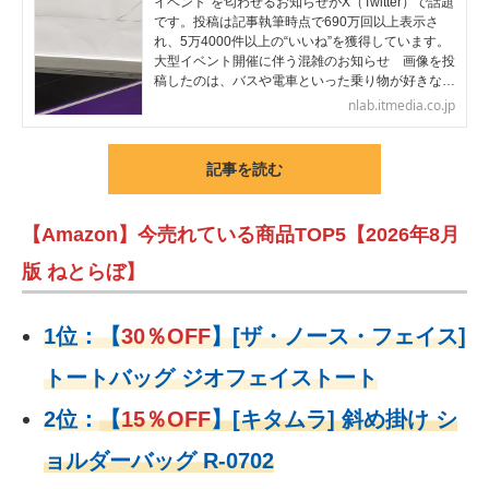
イベント”を匂わせるお知らせがX（Twitter）で話題
です。投稿は記事執筆時点で690万回以上表示さ
れ、5万4000件以上の“いいね”を獲得しています。
大型イベント開催に伴う混雑のお知らせ 画像を投
稿したのは、バスや電車といった乗り物が好きな…
nlab.itmedia.co.jp
記事を読む
【Amazon】今売れている商品TOP5【2026年8月
版 ねとらぼ】
1位：
【
30％OFF
】
[ザ・ノース・フェイス]
トートバッグ ジオフェイストート
2位：
【
15％OFF
】
[キタムラ] 斜め掛け シ
ョルダーバッグ R-0702