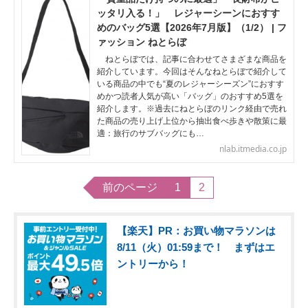
ッタリ入る！」 レジャーシーンにおすす
めのバッグ5選【2026年7月版】（1/2） | フ
ァッション ねとらぼ
ねとらぼでは、記事に合わせてさまざまな商品を
紹介しています。今回はそんなねとらぼで紹介して
いる商品の中でも“夏のレジャーシーズン”におすす
めかつ読者人気が高い「バッグ」のおすすめ5選を
紹介します。※過去にねとらぼのリンク経由で売れ
た商品の売り上げ上位から抽出食べ歩きや散策に最
適：旅行のサブバッグにも…
nlab.itmedia.co.jp
前のページ
1
2
【楽天】PR：お買い物マラソンは
8/11（火）01:59まで！ まずはエ
ントリーから！