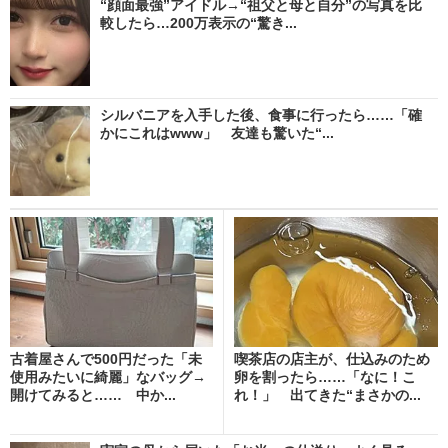
“顔面最強”アイドル→“祖父と母と自分”の写真を比
較したら…200万表示の“驚き...
シルバニアを入手した後、食事に行ったら……「確
かにこれはwww」 友達も驚いた“...
古着屋さんで500円だった「未
喫茶店の店主が、仕込みのため
使用みたいに綺麗」なバッグ→
卵を割ったら……「なに！こ
開けてみると…… 中か...
れ！」 出てきた“まさかの...