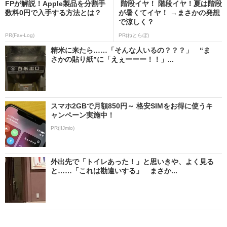
FPが解説！Apple製品を分割手
階段イヤ！ 階段イヤ！夏は階段
数料0円で入手する方法とは？
が暑くてイヤ！ →まさかの発想
で涼しく？
PR(Fav-Log)
PR(ねとらぼ)
精米に来たら……「そんな人いるの？？？」 “ま
さかの貼り紙”に「えぇーーー！！」...
スマホ2GBで月額850円～ 格安SIMをお得に使うキ
ャンペーン実施中！
PR(IIJmio)
外出先で「トイレあった！」と思いきや、よく見る
と……「これは勘違いする」 まさか...