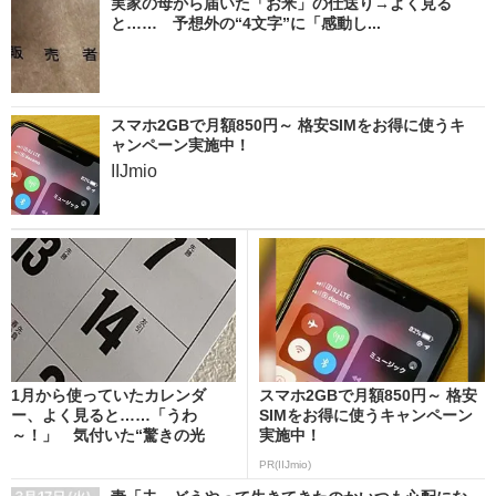
実家の母から届いた「お米」の仕送り→よく見る
と…… 予想外の“4文字”に「感動し...
スマホ2GBで月額850円～ 格安SIMをお得に使うキ
ャンペーン実施中！
IIJmio
1月から使っていたカレンダ
スマホ2GBで月額850円～ 格安
ー、よく見ると……「うわ
SIMをお得に使うキャンペーン
～！」 気付いた“驚きの光
実施中！
景”...
PR(IIJmio)