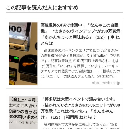
この記事を読んだ人におすすめ
高速道路のPAで休憩中→「なんやこの自販
機」 “まさかのラインアップ”が190万表示
「あかんちょっと興味ある」（1/2） | 車 ね
とらぼ
高速道路のパーキングエリアで見つけた“まさか
の自販機”を紹介する投稿が、X（旧Twitter）で話題
です。記事執筆時点で191万回以上表示され、およ
そ1万件の「いいね」を獲得しています。パーキン
グエリアで偶然見つけた自販機は…… 投稿したの
は、Xユーザーの鉄道カフェたあた（@tatapriv…
nlab.itmedia.co.jp
「博多駅は大型イベントで混み合います」
→描かれていた“まさかのシルエット”が690
万表示「これはバレバレ」「まんまやん
け」（1/2） | 福岡県 ねとらぼ
福岡県福岡市の博多駅に掲出してあった、“ある