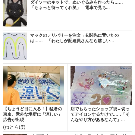
ダイソーのキットで、ぬいぐるみを作ったら……
「ちょっと待ってくれ笑」 電車で見ち...
マックのデリバリーを注文→玄関先に置いたの
は…… 「わたしが配達員さんなら嬉しい...
【ちょうど目に入る！】猛暑の
店でもらったショップ袋→切っ
東京、意外な場所に「涼しい」
てアイロンするだけで……「そ
広告が出現
んなやり方があるなんて」...
(ねとらぼ)