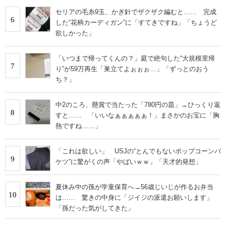
セリアの毛糸9玉、かぎ針でザクザク編むと…… 完成
6
した“花柄カーディガン”に「すてきですね」「ちょうど
欲しかった」
「いつまで帰ってくんの？」庭で絶句した“大規模里帰
7
り”が59万再生「巣立てよぉぉぉ…」「ずっとのおう
ち？」
中2のころ、懸賞で当たった「780円の皿」→ひっくり返
8
すと…… 「いいなぁぁぁぁぁ！」まさかのお宝に「胸
熱ですね……」
「これは欲しい」 USJの“とんでもないポップコーンバ
9
ケツ”に驚がくの声「やばいｗｗ」「天才的発想」
夏休み中の孫が学童保育へ→56歳じいじが作るお弁当
10
は…… 驚きの中身に「ジイジの派遣お願いします」
「孫だった気がしてきた」