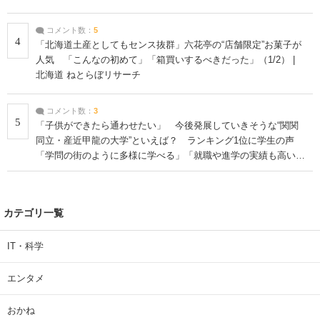
コメント数：
5
4
「北海道土産としてもセンス抜群」六花亭の“店舗限定”お菓子が
人気 「こんなの初めて」「箱買いするべきだった」（1/2） |
北海道 ねとらぼリサーチ
コメント数：
3
5
「子供ができたら通わせたい」 今後発展していきそうな“関関
同立・産近甲龍の大学”といえば？ ランキング1位に学生の声
「学問の街のように多様に学べる」「就職や進学の実績も高い」
| 大学 ねとらぼリサーチ
カテゴリ一覧
IT・科学
エンタメ
おかね