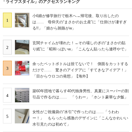
「ライフスタイル」のアクセスランキング
小6娘が修学旅行で栃木へ→帰宅後、取り出したの
1
は…… 母仰天の“まさかのお土産”に「仕掛けが凄すぎ
る!!」「娘から賄賂がw」
玄関チャイムが壊れた！→その場しのぎの“まさかの貼
2
り紙”に「昭和っぽいw」「こんなん貼ったら連呼やで」
余ったペットボトルは捨てないで！ 側面をカットする
3
だけで…… 驚きのアイデアに「すてきなアイデア！」
「目からウロコの発想」【海外】
築60年団地で暮らす40代独身男性、真夏にスーパーの割
4
引品で作るのは…… 「うわー」「ホント豪華な夕飯」
女性がご祝儀袋の“水引”で作ったのは……「うわわ
5
ー！」 もらったら感激のデザインに「こんなかわいい
水引見たのは初めて」