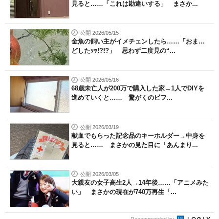
見ると……「これは勘違いする」 まさか...
公開 2026/05/15
金魚の飼い主がイメチェンしたら……「おま…
どしたｯｯ!?!?」 思わず二度見の“...
公開 2026/05/16
68歳未亡人が200万で購入した家→1人でDIYを
進めていくと…… 驚がくのビフ...
公開 2026/03/19
献血でもらった記念品のキーホルダー→中身を
見ると…… まさかの見た目に「あんまり...
公開 2026/03/05
大親友の女子高生2人→14年後……「アニメみた
い」 まさかの現在が740万再生「...
Recommended by