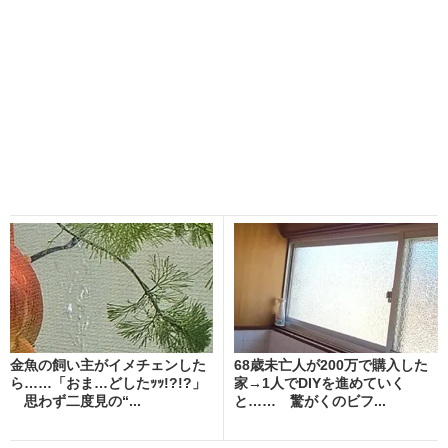
金魚の飼い主がイメチェンした
68歳未亡人が200万で購入した
ら……「おま…どしたｯｯ!?!?」
家→1人でDIYを進めていく
思わず二度見の“...
と…… 驚がくのビフ...