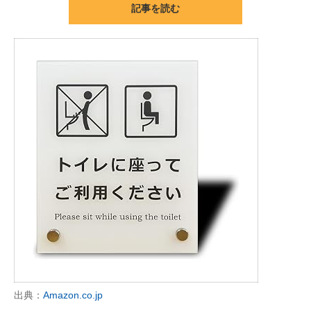
記事を読む
ITの今と未来を見通す
スマホと通信の最新トレンド
進化するPCとデバイスの未来
好きが集まる 比べて選べる
ビジネスと働き方のヒント
AI活用のいまが分かる
企業ITのトレンドを詳説
経営リーダーのコミュニティ
マーケ×ITの今がよく分かる
出典：
Amazon.co.jp
ITエンジニア向け専門サイト