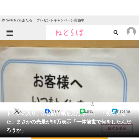
🎁 Switch 2もあたる！ プレゼントキャンペーン実施中！
ねとらぼメニュー
TOP
ニュース
エンタメ
クイズ
グルメ
地域
住まい
教育・育児
動物
リサーチ
ライフスタイル
2026/05/16 21:30（公開）
X
Share
LINE
hatena
会員記事
トイレに入り、ふと貼り紙を見たら…… 「初めて見
た」まさかの光景が90万表示「一体前世で何をしたんだ
メディア
目次を表示
ろうか」
注目記事を集めた総合ページ