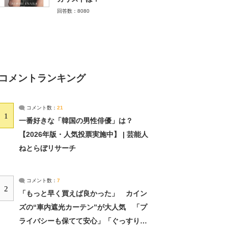
回答数：8080
コメントランキング
コメント数：
21
1
一番好きな「韓国の男性俳優」は？
【2026年版・人気投票実施中】 | 芸能人
ねとらぼリサーチ
コメント数：
7
2
「もっと早く買えば良かった」 カイン
ズの“車内遮光カーテン”が大人気 「プ
ライバシーも保てて安心」「ぐっすり眠