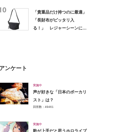
となるのを防いでくれる感
10
じ」
「貴重品だけ持つのに最適」
「長財布がピッタリ入
る！」 レジャーシーンにお
すすめのバッグ5選【2026年7
月版】
アンケート
実施中
声が好きな「日本のボーカリ
スト」は？
回答数：49461
実施中
歌が上手だと思うホロライブ