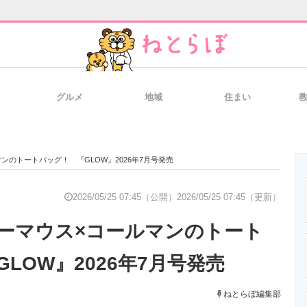
グルメ
地域
住まい
と未来を見通す
スマホと通信の最新トレンド
進化するPCとデ
ンのトートバッグ！ 『GLOW』2026年7月号発売
のいまが分かる
企業ITのトレンドを詳説
経営リーダーの
2026/05/25 07:45（公開）
2026/05/25 07:45（更新）
ーマウス×コールマンのトート
T製品の総合サイト
IT製品の技術・比較・事例
製造業のIT導入
LOW』2026年7月号発売
ねとらぼ編集部