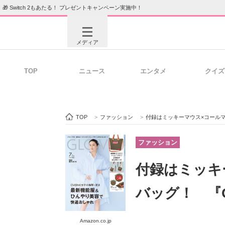
🎁 Switch 2もあたる！ プレゼントキャンペーン実施中！
メディア
TOP
ニュース
エンタメ
クイズ
注目記事を集めた総合ページ
ITの今
TOP
>
ファッション
>
付録はミッキーマウス×コールマ
ビジネスと働き方のヒント
AI活用
ファッション
付録はミッキ
ITエンジニア向け専門サイト
企業向けI
バッグ！ 『G
Amazon.co.jp