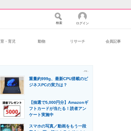
検索
ログイン
教育・育児
動物
リサーチ
会員記事
バイスの未来
好きが集まる 比べて選べる
- PR -
重量約999g、最新CPU搭載のビ
コミュニティ
マーケ×ITの今がよく分かる
ジネスPCの実力は？
【抽選で5,000円分】Amazonギ
・活用を支援
フトカードが当たる！読者アン
ケート実施中
スマホの写真／動画をもう一段