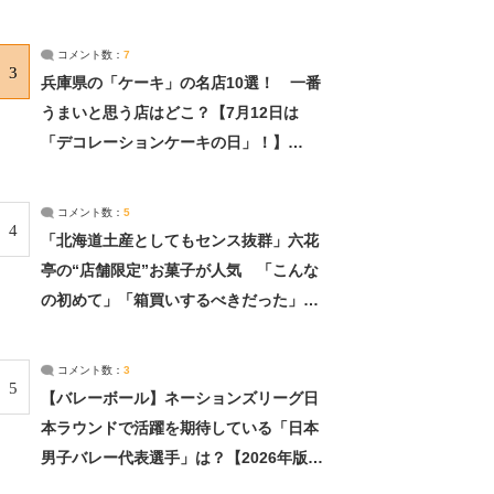
れました」（2/2） | ライフ ねとらぼリ
サーチ：2ページ目
コメント数：
7
3
兵庫県の「ケーキ」の名店10選！ 一番
うまいと思う店はどこ？【7月12日は
「デコレーションケーキの日」！】
（2/4） | 兵庫県 ねとらぼリサーチ：2ペ
ージ目
コメント数：
5
4
「北海道土産としてもセンス抜群」六花
亭の“店舗限定”お菓子が人気 「こんな
の初めて」「箱買いするべきだった」
（1/2） | 北海道 ねとらぼリサーチ
コメント数：
3
5
【バレーボール】ネーションズリーグ日
本ラウンドで活躍を期待している「日本
男子バレー代表選手」は？【2026年版・
人気投票実施中】（投票結果） | スポー