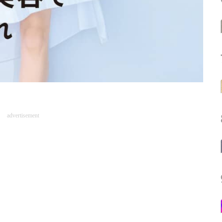
advertisement