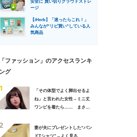
安全に 買い切りクラウドストレ
門メディア
建設×テクノロジーの最前線
ージ
【iHerb】「迷ったらこれ！」
みんなが"リピ買い"している人
気商品
「ファッション」のアクセスランキ
ング
1
「その体型でよく脚出せるよ
ね」と言われた女性→ミニ丈
ワンピを着たら…… まさか
の姿に「『マジか！』って叫
2
んだ」「スーパーオシャレ」
妻が夫にプレゼントした“バン
ドTシャツ”→よく見る