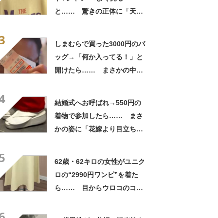
と…… 驚きの正体に「天
才!!!!」「お金払うから作って
3
ほしいレベル」
しまむらで買った3000円のバ
ッグ→「何か入ってる！」と
開けたら…… まさかの中身
に「買いに走った」「コスパ
4
良すぎる」
結婚式へお呼ばれ→550円の
着物で参加したら…… まさ
かの姿に「花嫁より目立ちそ
う」「着こなせるセンスが素
5
晴らしい」
62歳・62キロの女性がユニク
ロの“2990円ワンピ”を着た
ら…… 目からウロコのコー
デに「全色ほしいくらい」
6
「参考になりました」