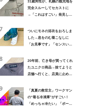
31歳男性が、札幌の観光地を
完全スルーしてセカストに
→「これはすごい」発見した
4290円商品に「まさに運命的
7
な出会い」
ついにモネの浴衣をおろしま
した→息をのむ着こなしに
「お見事です」「センスい
い」「街ですれ違いたい」
8
20年前、亡き母が買ってくれ
たユニクロ商品→捨てようと
店舗へ行くと、店員に止めら
れ…… 280万表示の“神対
9
応”に「お値段以上のサービ
「真夏の救世主」ワークマン
ス」
の“着る冷凍庫”がすごい！
「めっちゃ冷たい」「ボーッ