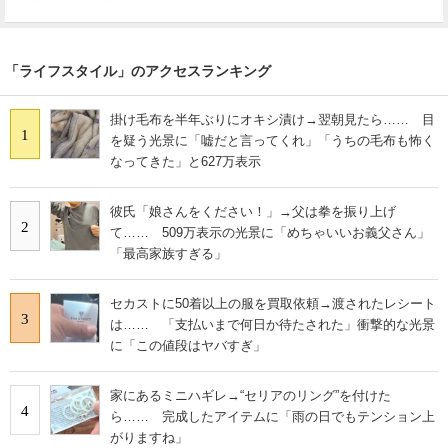
「ライフスタイル」のアクセスランキング
掛け毛布を半年ぶりにオキシ漬け→翌朝見たら…… 目
1
を疑う光景に「嘘だと言ってくれ」「うちの毛布も怖く
なってきた」と627万表示
彼氏「娘さんをください！」→父は拳を振り上げ
2
て…… 509万表示の光景に「めちゃいいお義父さん」
「最高家族すぎる」
セカストに50着以上の服を買取依頼→渡されたレシート
3
は…… 「支払いまで何日か待たされた」衝撃的な光景
に「この値段はヤバすぎ」
家にあるミニハギレ→“セリアのリング”を付けた
4
ら…… 完成したアイテムに「雨の日でもテンション上
がりますね」