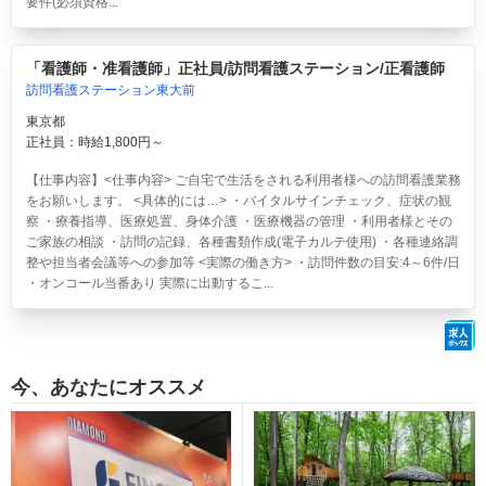
要件(必須資格...
「看護師・准看護師」正社員/訪問看護ステーション/正看護師
訪問看護ステーション東大前
東京都
正社員：時給1,800円～
【仕事内容】<仕事内容> ご自宅で生活をされる利用者様への訪問看護業務
をお願いします。 <具体的には…> ・バイタルサインチェック、症状の観
察 ・療養指導、医療処置、身体介護 ・医療機器の管理 ・利用者様とその
ご家族の相談 ・訪問の記録、各種書類作成(電子カルテ使用) ・各種連絡調
整や担当者会議等への参加等 <実際の働き方> ・訪問件数の目安:4～6件/日
・オンコール当番あり 実際に出動するこ...
今、あなたにオススメ