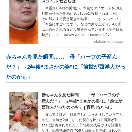
スタイル ねとらぼ
体重200キロの男性が、本気でダイエットを10カ
月間頑張った動画がYouTubeに投稿されました。
その努力する姿と驚きの結果に、「かっこいい！」
「本当にすごいです！」などの声が上がり、4万回
以上再生されるなど反響を呼んでいます（記事執筆
時点）。https://www.youtube.com/watch?v…
nlab.itmedia.co.jp
赤ちゃんを見た瞬間…… 母「ハーフの子産ん
だ？」→2年後“まさかの姿”に「前世が西洋人だっ
たのかも」
赤ちゃんを見た瞬間…… 母「ハーフの子
産んだ？」→2年後“まさかの姿”に「前世が
西洋人だったのかも」 | 育児 ねとらぼ
母も驚くほど、目鼻立ちがはっきりしていた赤ち
ゃん。当時と2歳になった現在を比べる写真がThre
adsに投稿されました。予想外の成長ぶりが話題と
なり、記事執筆時点で50万回表示を突破、2100件