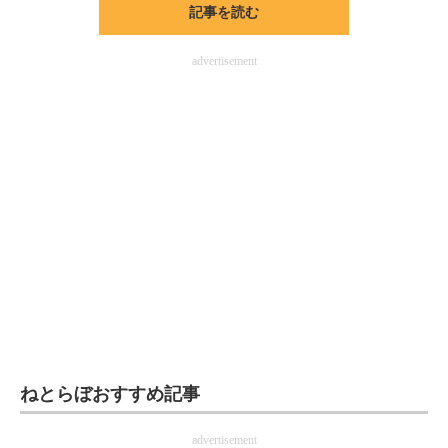
記事を読む
ITの今と未来を見通す
advertisement
スマホと通信の最新トレンド
進化するPCとデバイスの未来
好きが集まる 比べて選べる
ビジネスと働き方のヒント
AI活用のいまが分かる
企業ITのトレンドを詳説
経営リーダーのコミュニティ
マーケ×ITの今がよく分かる
ねとらぼおすすめ記事
ITエンジニア向け専門サイト
advertisement