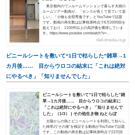
東京都内のワンルームマンションで暮らす夫婦の
ルームツアー動画が、「センスが良くて見ていて楽
しい」「小物も全部秀逸です」とYouTubeで話題
です。動画の再生数は記事執筆時点で6万2000回を
超えており、1100件以上の高評価を獲得していま
す。https://www.youtube.com/watch?v=…
nlab.itmedia.co.jp
ビニールシートを敷いて“1日で枯らした”雑草→1
カ月後…… 目からウロコの結末に「これは絶対
にやるべき」「知りませんでした」
ビニールシートを敷いて“1日で枯らした”雑
草→1カ月後…… 目からウロコの結末に
「これは絶対にやるべき」「知りませんで
した」（1/3） | その他生き物 ねとらぼ
太陽からの熱とビニールシートを利用して枯らし
た雑草の“その後”を検証する動画がYouTubeで話題
です。この動画の再生数は記事執筆時点で23万回