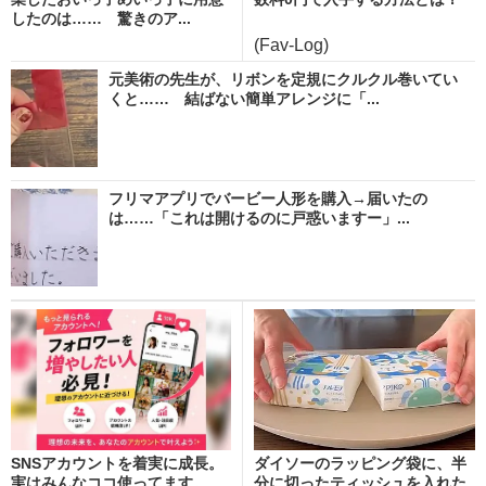
したのは…… 驚きのア...
(Fav-Log)
元美術の先生が、リボンを定規にクルクル巻いてい
くと…… 結ばない簡単アレンジに「...
フリマアプリでバービー人形を購入→届いたの
は……「これは開けるのに戸惑いますー」...
SNSアカウントを着実に成長。
ダイソーのラッピング袋に、半
実はみんなココ使ってます。
分に切ったティッシュを入れた