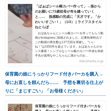
「ばぁばシール帳カバー作って」→孫から
のお願いに73歳祖母が布を縫っていく
と…… 孫感動の完成に「天才です」「か
わいいすごい！」（1/3） | ライフスタイル
ねとらぼ
おばあちゃんにシール帳カバーを作ってもらう動
画がInstagramに投稿されました。記事執筆時点で
この動画の再生数は137万回を突破し、“いい
ね！”は3350件を超えています。おばあちゃんのセ
ンス爆発！シンプルなシール帳のカバー作成を依頼
手先が器用なやこちゃんに孫からのお…
nlab.itmedia.co.jp
保育園の娘にうっかりフード付きパーカを購入→
母にお直しを頼んだら…… 予想を裏切る仕上が
りに「まじすごい」「お母様ください」
保育園の娘にうっかりフード付きパーカを