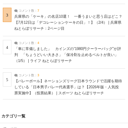
コメント数：
7
3
兵庫県の「ケーキ」の名店10選！ 一番うまいと思う店はどこ？
【7月12日は「デコレーションケーキの日」！】（2/4） | 兵庫県
ねとらぼリサーチ：2ページ目
コメント数：
4
4
「車に常備しました」 カインズの“1980円クーラーバッグ”が評
判 「ちょうどいい大きさ」「保冷剤を止めるベルトが良い」
（1/5） | ライフ ねとらぼリサーチ
コメント数：
3
5
【バレーボール】ネーションズリーグ日本ラウンドで活躍を期待
している「日本男子バレー代表選手」は？【2026年版・人気投
票実施中】（投票結果） | スポーツ ねとらぼリサーチ
カテゴリ一覧