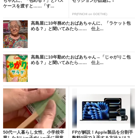
ちゃんに、「包める？」とパス
セッションが話題に！
ケースを渡すと……「す...
PR(FINCHI on GOETHE)
高島屋に10年務めたおばあちゃんに、「ラケット包
める？」と聞いてみたら…… 仕上...
高島屋に10年勤めたおばあちゃん→「じゃがりこ包
める？」と聞いてみたら…… 仕上...
50代一人暮らし女性、小学校卒
FPが解説！Apple製品を分割手
業したおいっ子めいっ子に用意
数料0円で入手する方法とは？