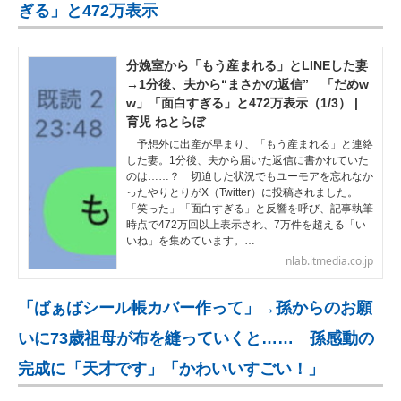
ぎる」と472万表示
分娩室から「もう産まれる」とLINEした妻
→1分後、夫から“まさかの返信” 「だめw
w」「面白すぎる」と472万表示（1/3） |
育児 ねとらぼ
予想外に出産が早まり、「もう産まれる」と連絡
した妻。1分後、夫から届いた返信に書かれていた
のは……？ 切迫した状況でもユーモアを忘れなか
ったやりとりがX（Twitter）に投稿されました。
「笑った」「面白すぎる」と反響を呼び、記事執筆
時点で472万回以上表示され、7万件を超える「い
いね」を集めています。…
nlab.itmedia.co.jp
「ばぁばシール帳カバー作って」→孫からのお願
いに73歳祖母が布を縫っていくと…… 孫感動の
完成に「天才です」「かわいいすごい！」