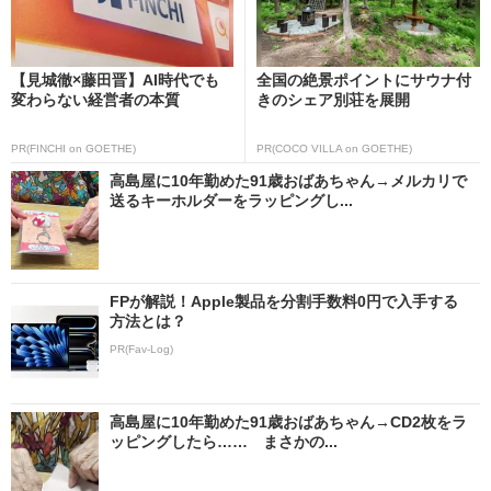
【見城徹×藤田晋】AI時代でも
全国の絶景ポイントにサウナ付
変わらない経営者の本質
きのシェア別荘を展開
PR(FINCHI on GOETHE)
PR(COCO VILLA on GOETHE)
高島屋に10年勤めた91歳おばあちゃん→メルカリで
送るキーホルダーをラッピングし...
FPが解説！Apple製品を分割手数料0円で入手する
方法とは？
PR(Fav-Log)
高島屋に10年勤めた91歳おばあちゃん→CD2枚をラ
ッピングしたら…… まさかの...