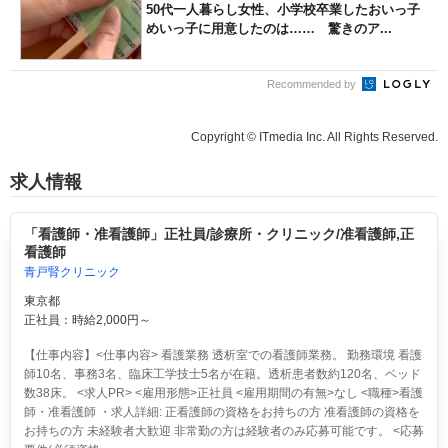
50代一人暮らし女性、小学校卒業したおいっ子
めいっ子に用意したのは…… 驚きのア...
Recommended by
Copyright © ITmedia Inc. All Rights Reserved.
求人情報
「看護師・准看護師」正社員/診療所・クリニック/准看護師,正
看護師
青戸腎クリニック
東京都
正社員：時給2,000円～
【仕事内容】<仕事内容> 看護業務 透析室での看護師業務。 勤務環境 看護
師10名、事務3名、臨床工学技士5名が在籍。透析患者数約120名、ベッド
数38床。 <求人PR> <雇用形態>正社員 <雇用期間の有無>なし <職種>看護
師・准看護師 ・求人詳細: 正看護師の資格をお持ちの方 准看護師の資格を
お持ちの方 未経験者大歓迎 非常勤の方は経験者のみ応募可能です。 <応募