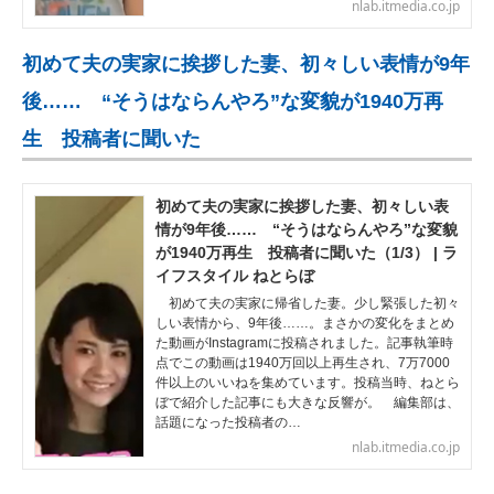
nlab.itmedia.co.jp
初めて夫の実家に挨拶した妻、初々しい表情が9年
後…… “そうはならんやろ”な変貌が1940万再
生 投稿者に聞いた
初めて夫の実家に挨拶した妻、初々しい表
情が9年後…… “そうはならんやろ”な変貌
が1940万再生 投稿者に聞いた（1/3） | ラ
イフスタイル ねとらぼ
初めて夫の実家に帰省した妻。少し緊張した初々
しい表情から、9年後……。まさかの変化をまとめ
た動画がInstagramに投稿されました。記事執筆時
点でこの動画は1940万回以上再生され、7万7000
件以上のいいねを集めています。投稿当時、ねとら
ぼで紹介した記事にも大きな反響が。 編集部は、
話題になった投稿者の…
nlab.itmedia.co.jp