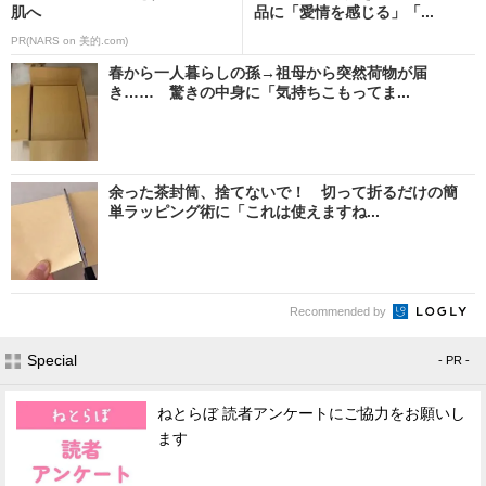
肌へ
品に「愛情を感じる」「...
PR(NARS on 美的.com)
春から一人暮らしの孫→祖母から突然荷物が届
き…… 驚きの中身に「気持ちこもってま...
余った茶封筒、捨てないで！ 切って折るだけの簡
単ラッピング術に「これは使えますね...
Recommended by
Special
- PR -
ねとらぼ 読者アンケートにご協力をお願いし
ます