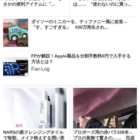
さかの便利アイテムに「...
は…… “使わないのに買っ...
ダイソーのミニカーを、ティファニー風に改造→
「す、すごすぎる」 430万再生され...
FPが解説！Apple製品を分割手数料0円で入手する
方法とは？
Fav-Log
NARSの新クレンジングオイル
プロポーズ用の赤バラ108本→
で毎朝、メイク映えする潤い美
プロの装飾で驚きの…… 完成