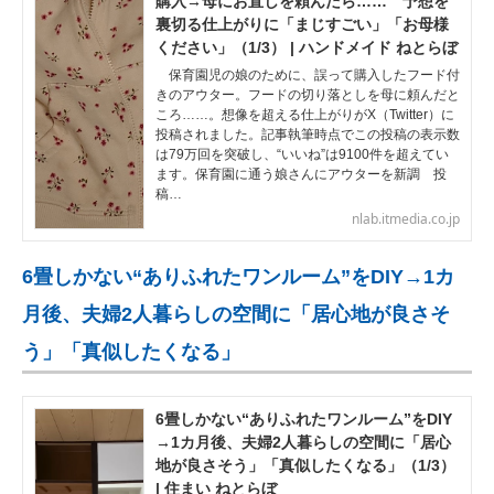
購入→母にお直しを頼んだら…… 予想を
裏切る仕上がりに「まじすごい」「お母様
ください」（1/3） | ハンドメイド ねとらぼ
保育園児の娘のために、誤って購入したフード付
きのアウター。フードの切り落としを母に頼んだと
ころ……。想像を超える仕上がりがX（Twitter）に
投稿されました。記事執筆時点でこの投稿の表示数
は79万回を突破し、“いいね”は9100件を超えてい
ます。保育園に通う娘さんにアウターを新調 投
稿…
nlab.itmedia.co.jp
6畳しかない“ありふれたワンルーム”をDIY→1カ
月後、夫婦2人暮らしの空間に「居心地が良さそ
う」「真似したくなる」
6畳しかない“ありふれたワンルーム”をDIY
→1カ月後、夫婦2人暮らしの空間に「居心
地が良さそう」「真似したくなる」（1/3）
| 住まい ねとらぼ