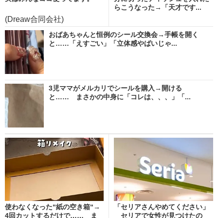
らこうなった→「天才です...
(Dreaw合同会社)
おばあちゃんと恒例のシール交換会→手帳を開く
と……「えすごい」「立体感やばいじゃ...
3児ママがメルカリでシールを購入→開ける
と…… まさかの中身に「コレは、、、」「...
使わなくなった“紙の空き箱“→
「セリアさんやめてください」
4回カットするだけで…… ま
セリアで女性が見つけたの