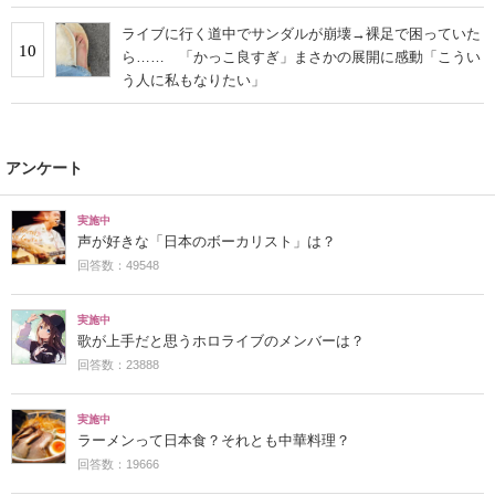
ライブに行く道中でサンダルが崩壊→裸足で困っていた
10
ら…… 「かっこ良すぎ」まさかの展開に感動「こうい
う人に私もなりたい」
アンケート
実施中
声が好きな「日本のボーカリスト」は？
回答数：49548
実施中
歌が上手だと思うホロライブのメンバーは？
回答数：23888
実施中
ラーメンって日本食？それとも中華料理？
回答数：19666