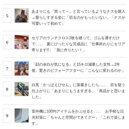
あまりにも「買って～」と言っているようなナスを購入
5
→愛らしすぎる姿に「切るのがもったいない」「ナスが
可愛いって初めて」
セリアのランチクロス2枚を縫って、ゴムを通すだけ
6
で…… 夏にぴったりな完成品に「仕事終わりにセリア
寄ります!!」「孫に作りたい！」
「顔の余白が気になる」と15キロ減量した女性→2年
7
後、驚きのビフォーアフターに「こんなに変わるのか」
白黒「かっぱえびせん」に落書きしたら…… 目を疑う
8
仕上がりに「あまりにもうますぎる」「商品かと思いま
した」
室外機に100均アイテムをかぶせると…… お手軽な日
9
光対策に「ちゃんと空間ができてグー」「これで楽しま
す」