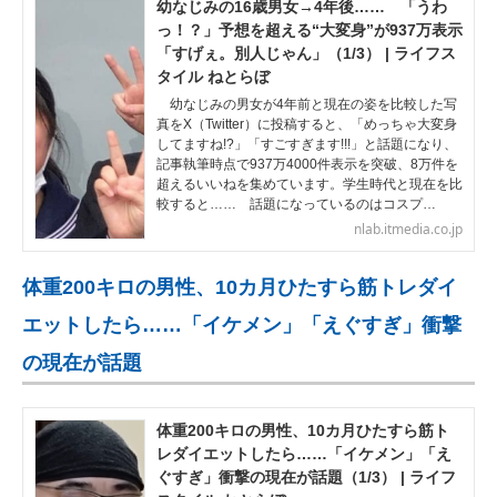
幼なじみの16歳男女→4年後…… 「うわ
っ！？」予想を超える“大変身”が937万表示
「すげぇ。別人じゃん」（1/3） | ライフス
タイル ねとらぼ
幼なじみの男女が4年前と現在の姿を比較した写
真をX（Twitter）に投稿すると、「めっちゃ大変身
してますね!?」「すごすぎます!!!」と話題になり、
記事執筆時点で937万4000件表示を突破、8万件を
超えるいいねを集めています。学生時代と現在を比
較すると…… 話題になっているのはコスプ…
nlab.itmedia.co.jp
体重200キロの男性、10カ月ひたすら筋トレダイ
エットしたら……「イケメン」「えぐすぎ」衝撃
の現在が話題
体重200キロの男性、10カ月ひたすら筋ト
レダイエットしたら……「イケメン」「え
ぐすぎ」衝撃の現在が話題（1/3） | ライフ