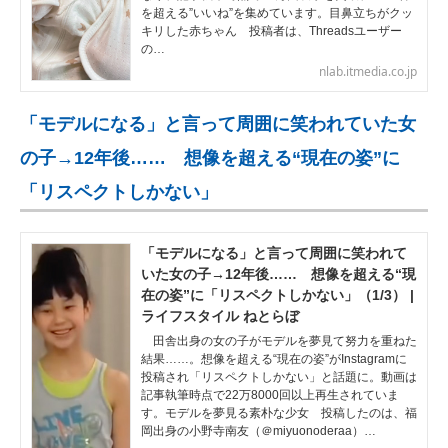
を超える”いいね”を集めています。目鼻立ちがクッ
キリした赤ちゃん 投稿者は、Threadsユーザー
の…
nlab.itmedia.co.jp
「モデルになる」と言って周囲に笑われていた女
の子→12年後…… 想像を超える“現在の姿”に
「リスペクトしかない」
「モデルになる」と言って周囲に笑われて
いた女の子→12年後…… 想像を超える“現
在の姿”に「リスペクトしかない」（1/3） |
ライフスタイル ねとらぼ
田舎出身の女の子がモデルを夢見て努力を重ねた
結果……。想像を超える“現在の姿”がInstagramに
投稿され「リスペクトしかない」と話題に。動画は
記事執筆時点で22万8000回以上再生されていま
す。モデルを夢見る素朴な少女 投稿したのは、福
岡出身の小野寺南友（＠miyuonoderaa）…