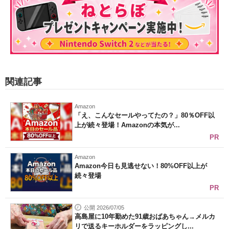
関連記事
Amazon
「え、こんなセールやってたの？」80％OFF以
上が続々登場！Amazonの本気が...
PR
Amazon
Amazon今日も見逃せない！80%OFF以上が
続々登場
PR
公開 2026/07/05
高島屋に10年勤めた91歳おばあちゃん→メルカ
リで送るキーホルダーをラッピングし...