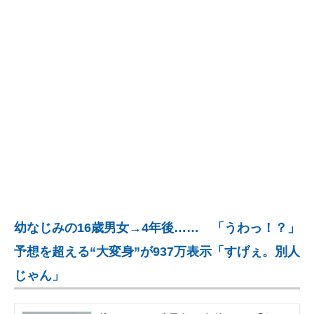
企業向けIT製品の総合サイト
IT製品の技術・比較・事例
製造業のIT導入・活用を支援
モノづくり技術者専門サイト
エレクトロニクス専門サイト
電子設計の基本と応用
エネルギーの専門メディア
幼なじみの16歳男女→4年後…… 「うわっ！？」
建設×テクノロジーの最前線
予想を超える“大変身”が937万表示「すげぇ。別人
ちょっと気になるネットの話題
じゃん」