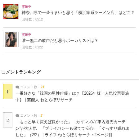
実施中
神奈川県で一番うまいと思う「横浜家系ラーメン店」はどこ？
回答数：8512
実施中
唯一無二の歌声だと思うボーカリストは？
回答数：8122
コメントランキング
コメント数：
21
1
一番好きな「韓国の男性俳優」は？【2026年版・人気投票実施
中】 | 芸能人 ねとらぼリサーチ
コメント数：
7
2
「もっと早く買えば良かった」 カインズの“車内遮光カーテ
ン”が大人気 「プライバシーも保てて安心」「ぐっすり眠れま
した」（2/2） | ライフ ねとらぼリサーチ：2ページ目