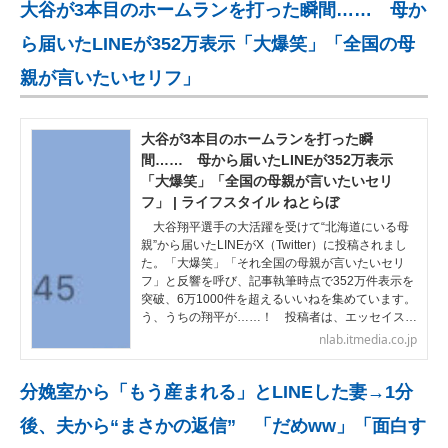
大谷が3本目のホームランを打った瞬間…… 母か
ら届いたLINEが352万表示「大爆笑」「全国の母
親が言いたいセリフ」
大谷が3本目のホームランを打った瞬
間…… 母から届いたLINEが352万表示
「大爆笑」「全国の母親が言いたいセリ
フ」 | ライフスタイル ねとらぼ
大谷翔平選手の大活躍を受けて“北海道にいる母
親”から届いたLINEがX（Twitter）に投稿されまし
た。「大爆笑」「それ全国の母親が言いたいセリ
フ」と反響を呼び、記事執筆時点で352万件表示を
突破、6万1000件を超えるいいねを集めています。
う、うちの翔平が……！ 投稿者は、エッセイス…
nlab.itmedia.co.jp
分娩室から「もう産まれる」とLINEした妻→1分
後、夫から“まさかの返信” 「だめww」「面白す