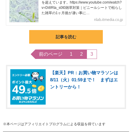
を超えています。https://www.youtube.com/watch?
v=Di8Rta_s0t0雑草対策｜ビニールシートで枯らし
た雑草の1ヶ月後が凄い事に…
nlab.itmedia.co.jp
記事を読む
前のページ
1
2
3
【楽天】PR：お買い物マラソンは
8/11（火）01:59まで！ まずはエ
ントリーから！
※本ページはアフィリエイトプログラムによる収益を得ています