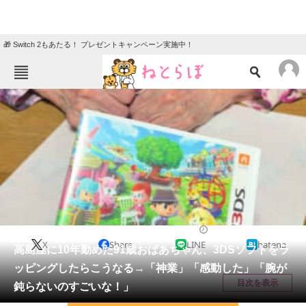
🎁 Switch 2もあたる！ プレゼントキャンペーン実施中！
ねとらぼメニュー
TOP
ニュース
エンタメ
クイズ
グルメ
地域
住まい
教育・育児
動物
リサーチ
ライフスタイル
2026/05/16 15:05（公開）
X
Share
LINE
hatena
会員記事
高島屋に10年勤めた91歳おばあちゃん、3DSソフトをラ
ッピングしたらこうなる→「神業」「感動した」「腕が
メディア
目次を表示
鈍らないのすごいな！」
注目記事を集めた総合ページ