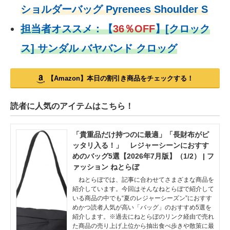
ショルダーバッグ Pyrenees Shoulder S
担当者オススメ：
【
36％OFF
】
[クロック
ス] サンダル バヤバンド クロッグ
【Amazon】本日の割引き商品をチェックする！
読者に人気のアイテムはこちら！
「貴重品だけ持つのに最適」「長財布がピ
ッタリ入る！」 レジャーシーンにおすす
めのバッグ5選【2026年7月版】（1/2） | フ
ァッション ねとらぼ
ねとらぼでは、記事に合わせてさまざまな商品を
紹介しています。今回はそんなねとらぼで紹介して
いる商品の中でも“夏のレジャーシーズン”におすす
めかつ読者人気が高い「バッグ」のおすすめ5選を
紹介します。※過去にねとらぼのリンク経由で売れ
た商品の売り上げ上位から抽出食べ歩きや散策に最