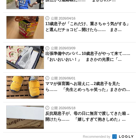
公開 2026/04/16
13歳息子が「これだけ、重さちゃう気がする」
と選んだチョコビ→開けたら…… まさ...
公開 2026/03/09
出張準備中のパパ→10歳息子がやって来て……
「おいおいおい！」 まさかの光景に「...
公開 2026/06/01
ママが保育園へお迎えに→2歳息子を見た
ら…… 「先生とめっちゃ笑った」まさかの
姿...
公開 2026/05/18
反抗期息子が、母の日に無言で渡してきた箱→
開けたら…… 「嬉しすぎて抱きしめた」...
Recommended by