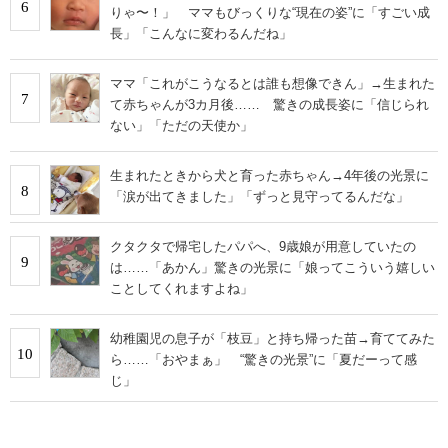
6
りゃ〜！」 ママもびっくりな“現在の姿”に「すごい成
長」「こんなに変わるんだね」
ママ「これがこうなるとは誰も想像できん」→生まれた
7
て赤ちゃんが3カ月後…… 驚きの成長姿に「信じられ
ない」「ただの天使か」
生まれたときから犬と育った赤ちゃん→4年後の光景に
8
「涙が出てきました」「ずっと見守ってるんだな」
クタクタで帰宅したパパへ、9歳娘が用意していたの
9
は……「あかん」驚きの光景に「娘ってこういう嬉しい
ことしてくれますよね」
幼稚園児の息子が「枝豆」と持ち帰った苗→育ててみた
10
ら……「おやまぁ」 “驚きの光景”に「夏だーって感
じ」