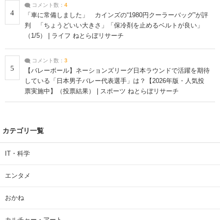
コメント数：
4
4
「車に常備しました」 カインズの“1980円クーラーバッグ”が評
判 「ちょうどいい大きさ」「保冷剤を止めるベルトが良い」
（1/5） | ライフ ねとらぼリサーチ
コメント数：
3
5
【バレーボール】ネーションズリーグ日本ラウンドで活躍を期待
している「日本男子バレー代表選手」は？【2026年版・人気投
票実施中】（投票結果） | スポーツ ねとらぼリサーチ
カテゴリ一覧
IT・科学
エンタメ
おかね
カルチャー・アート