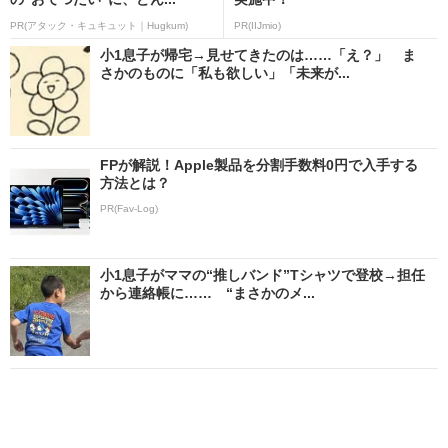
PR(アタック・キュキュット｜Hugkum)
PR(IIJmio)
小1息子が帰宅→見せてきたのは……「え？」 ま
さかのものに「私も欲しい」「未来が...
FPが解説！Apple製品を分割手数料0円で入手する
方法とは？
PR(Fav-Log)
小1息子がママの“推しバンド”Tシャツで登校→担任
から連絡帳に…… “まさかのメ...