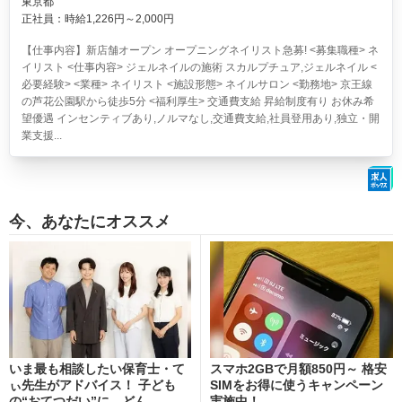
東京都
正社員：時給1,226円～2,000円
【仕事内容】新店舗オープン オープニングネイリスト急募! <募集職種> ネ
イリスト <仕事内容> ジェルネイルの施術 スカルプチュア,ジェルネイル <
必要経験> <業種> ネイリスト <施設形態> ネイルサロン <勤務地> 京王線
の芦花公園駅から徒歩5分 <福利厚生> 交通費支給 昇給制度有り お休み希
望優遇 インセンティブあり,ノルマなし,交通費支給,社員登用あり,独立・開
業支援...
今、あなたにオススメ
いま最も相談したい保育士・て
スマホ2GBで月額850円～ 格安
ぃ先生がアドバイス！ 子ども
SIMをお得に使うキャンペーン
の“おてつだい”に、どん...
実施中！