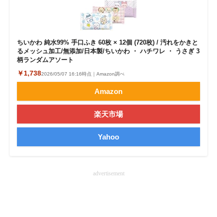
企業向けIT製品の総合サイト
IT製品の技術・比較・事例
ちいかわ 純水99% 手口ふき 60枚 × 12個 (720枚) / 汚れをかきと
るメッシュ加工/無添加/日本製/ちいかわ ・ ハチワレ ・ うさぎ 3
製造業のIT導入・活用を支援
柄ランダムアソート
￥1,738
モノづくり技術者専門サイト
2026/05/07 16:16時点｜Amazon調べ
Amazon
エレクトロニクス専門サイト
楽天市場
電子設計の基本と応用
Yahoo
エネルギーの専門メディア
建設×テクノロジーの最前線
advertisement
ちょっと気になるネットの話題