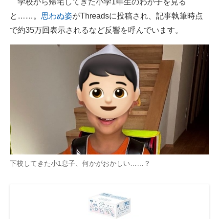
学校から帰宅してきた小学1年生のわが子を見る
と……。
思わぬ姿
がThreadsに投稿され、記事執筆時点
ITの今と未来を見通す
で約35万回表示されるなど反響を呼んでいます。
スマホと通信の最新トレンド
進化するPCとデバイスの未来
好きが集まる 比べて選べる
ビジネスと働き方のヒント
AI活用のいまが分かる
企業ITのトレンドを詳説
下校してきた小1息子、何かがおかしい……？
経営リーダーのコミュニティ
マーケ×ITの今がよく分かる
ITエンジニア向け専門サイト