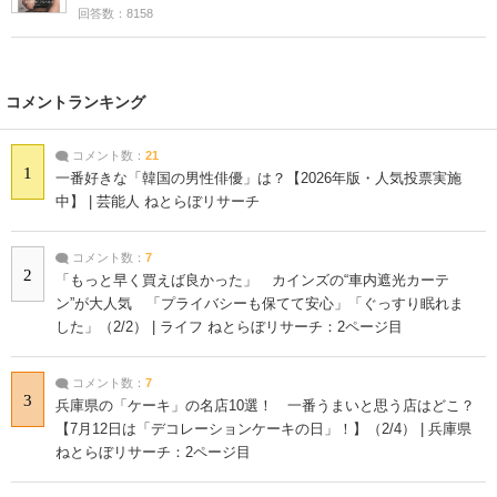
回答数：8158
コメントランキング
コメント数：
21
1
一番好きな「韓国の男性俳優」は？【2026年版・人気投票実施
中】 | 芸能人 ねとらぼリサーチ
コメント数：
7
2
「もっと早く買えば良かった」 カインズの“車内遮光カーテ
ン”が大人気 「プライバシーも保てて安心」「ぐっすり眠れま
した」（2/2） | ライフ ねとらぼリサーチ：2ページ目
コメント数：
7
3
兵庫県の「ケーキ」の名店10選！ 一番うまいと思う店はどこ？
【7月12日は「デコレーションケーキの日」！】（2/4） | 兵庫県
ねとらぼリサーチ：2ページ目