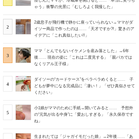
怪しんだママが、冷蔵庫を開けると……「本当に笑っち
ゃう」衝撃の光景に「むしろよく我慢した」
2歳息子が飛行機で静かに座っていられない→ママがダ
2
イソー商品で作ったのは……「天才ですか?!」驚きのア
イデアに「これ真似したい!!」
ママ「とんでもないイケメンを産み落とした」→6年
3
後…… 現在の姿に「これは二度見する」「親バカでは
なくリアル王子様」
ダイソーの“カードケース”をペラペラめくると…… 子
4
どもが夢中になる完成品に「凄い！」「ぜひ真似させて
ください」
小1娘がママのために手紙→開いてみると…… 予想外
5
の“元気が出る中身”に「愛おしすぎる」「永久保存です
ね」
生まれたては「ジャガイモだった娘」→2年後……「あ