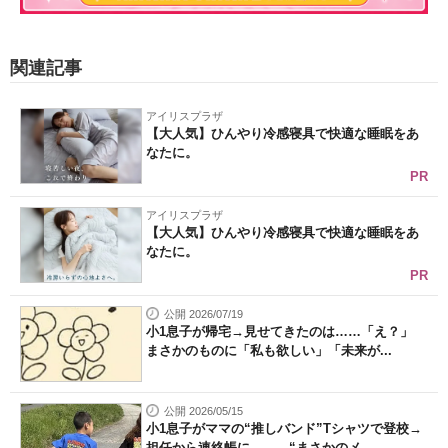
関連記事
アイリスプラザ
【大人気】ひんやり冷感寝具で快適な睡眠をあ
なたに。
PR
アイリスプラザ
【大人気】ひんやり冷感寝具で快適な睡眠をあ
なたに。
PR
公開 2026/07/19
小1息子が帰宅→見せてきたのは……「え？」
まさかのものに「私も欲しい」「未来が...
公開 2026/05/15
小1息子がママの“推しバンド”Tシャツで登校→
担任から連絡帳に…… “まさかのメ...