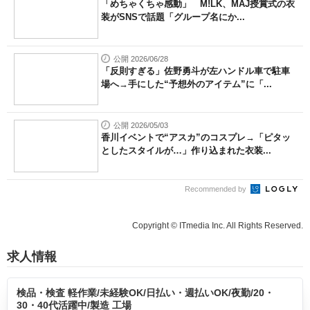
「めちゃくちゃ感動」 M!LK、MAJ授賞式の衣
装がSNSで話題「グループ名にか...
公開 2026/06/28
「反則すぎる」佐野勇斗が左ハンドル車で駐車
場へ→手にした“予想外のアイテム”に「...
公開 2026/05/03
香川イベントで“アスカ”のコスプレ→「ピタッ
としたスタイルが…」作り込まれた衣装...
Recommended by
Copyright © ITmedia Inc. All Rights Reserved.
求人情報
検品・検査 軽作業/未経験OK/日払い・週払いOK/夜勤/20・
30・40代活躍中/製造 工場