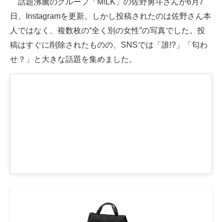
話題沸騰のグループ「M!LK」の佐野勇斗さんが6月7
日、Instagramを更新。しかし投稿されたのは佐野さん本
ITの今と未来を見通す
人ではなく、複数枚の“全く別の女性”の写真でした。投
スマホと通信の最新トレンド
稿はすぐに削除されたものの、SNSでは「誰!?」「匂わ
せ？」と大きな話題を集めました。
進化するPCとデバイスの未来
好きが集まる 比べて選べる
ビジネスと働き方のヒント
AI活用のいまが分かる
企業ITのトレンドを詳説
経営リーダーのコミュニティ
マーケ×ITの今がよく分かる
ITエンジニア向け専門サイト