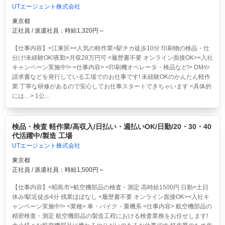
UTエージェント株式会社
東京都
正社員 / 派遣社員：時給1,320円～
【仕事内容】<江東区><人気の軽作業>駅チカ徒歩10分 印刷物の検品・仕
分け!未経験OK!夜勤×月収28万円可 <履歴書不要 オンライン面接OK><入社
キャンペーン実施中!> <仕事内容> <印刷機オペレータ・検品など!> DMや
請求書などを発行している工場でのお仕事です! 未経験OKのかんたん軽作
業 丁寧な研修があるので安心してお仕事スタートできちゃいます <具体的
には…> 1公...
検品・検査 軽作業/高収入/日払い・週払いOK/日勤/20・30・40
代活躍中/製造 工場
UTエージェント株式会社
東京都
正社員 / 派遣社員：時給1,500円～
【仕事内容】<昭島市>航空機部品の検査・測定 高時給1500円 日勤×土日
休み!駅近徒歩4分 残業ほぼなし <履歴書不要 オンライン面接OK><入社キ
ャンペーン実施中!> <業種> 車・バイク・重機系 <仕事内容> 航空機部品の
精密検査・測定 航空機部品の製造工程における検査業務をお任せします!