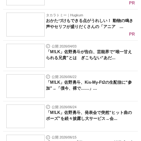
PR
タカラトミー｜Hugkum
おかたづけもできる点がうれしい！ 動物の鳴き
声やセリフが盛りだくさんの「アニア ...
PR
公開 2026/04/03
「M!LK」佐野勇斗が告白、芸能界で“唯一甘え
られる兄貴”とは ぎこちない“あだ...
公開 2026/06/22
「M!LK」佐野勇斗、Kis-My-Ft2の生配信に“参
加”→「僕今、裸で……」...
公開 2026/06/24
「M!LK」佐野勇斗、発表会で突然“ヒット曲の
ポーズ”を続々披露し大サービス→会...
公開 2026/06/15