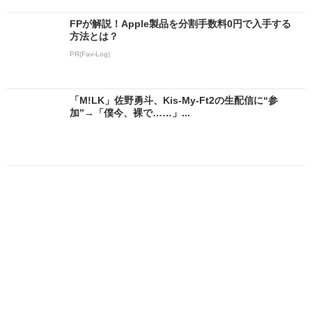
FPが解説！Apple製品を分割手数料0円で入手する
方法とは？
PR(Fav-Log)
「M!LK」佐野勇斗、Kis-My-Ft2の生配信に“参
加”→「僕今、裸で……」...