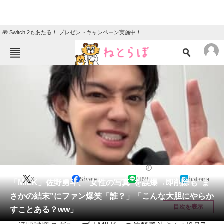
🎁 Switch 2もあたる！ プレゼントキャンペーン実施中！
ねとらぼメニュー
TOP
ニュース
エンタメ
クイズ
グルメ
地域
住まい
教育・育児
動物
リサーチ
音楽
2026/06/08 16:27（公開）
X
Share
LINE
hatena
会員記事
「M!LK」佐野勇斗、“女性の写真”を誤爆→即削除も“ま
さかの結末”にファン爆笑「誰？」「こんな大胆にやらか
メディア
目次を表示
すことある？ww」
注目記事を集めた総合ページ