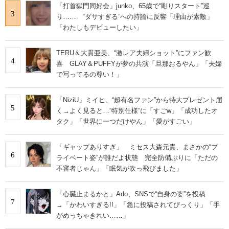
「打首獄門同好会」junko、65歳で“彫りスタート”巡
3
り…… “ダサすぎる”への持論に反響「理由が素敵」
「わたしもデビューしたい」
TERU＆大貫亜美、“激レア夫婦ショット”にファン歓
4
喜 GLAY＆PUFFYが夢の共演「旦那おるやん」「夫婦
で写ってるの尊い！」
「NiziU」ミイヒ、“超有名ファン”から特大プレゼント届
5
く→よく見ると…“特別仕様”に「すごw」「成功したオ
タク」「世界に一つだけやん」「愛がすごい」
「ギャップありすぎ」 ミセス大森元貴、まさかの“プ
6
ライベート姿”が誰だよ状態 完全防備ぶりに「ただの
不審者じゃん」「眠気が吹っ飛びました」
「心臓止まるかと」Ado、SNSで“自身の姿”を投稿
7
→「かわいすぎる!!」「急に投稿されてびっくり」「手
がめっちゃきれい……」