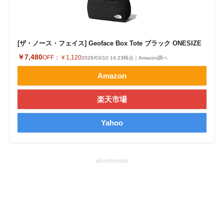
企業向けIT製品の総合サイト
IT製品の技術・比較・事例
[ザ・ノース・フェイス] Geoface Box Tote ブラック ONESIZE
製造業のIT導入・活用を支援
￥7,480
OFF：
￥1,120
2026/03/10 14:23時点｜Amazon調べ
Amazon
モノづくり技術者専門サイト
エレクトロニクス専門サイト
楽天市場
電子設計の基本と応用
Yahoo
エネルギーの専門メディア
advertisement
建設×テクノロジーの最前線
ちょっと気になるネットの話題