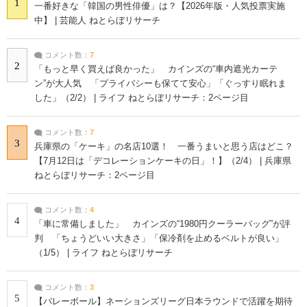
1
一番好きな「韓国の男性俳優」は？【2026年版・人気投票実施
中】 | 芸能人 ねとらぼリサーチ
コメント数：
7
2
「もっと早く買えば良かった」 カインズの“車内遮光カーテ
ン”が大人気 「プライバシーも保てて安心」「ぐっすり眠れま
した」（2/2） | ライフ ねとらぼリサーチ：2ページ目
コメント数：
7
3
兵庫県の「ケーキ」の名店10選！ 一番うまいと思う店はどこ？
【7月12日は「デコレーションケーキの日」！】（2/4） | 兵庫県
ねとらぼリサーチ：2ページ目
コメント数：
4
4
「車に常備しました」 カインズの“1980円クーラーバッグ”が評
判 「ちょうどいい大きさ」「保冷剤を止めるベルトが良い」
（1/5） | ライフ ねとらぼリサーチ
コメント数：
3
5
【バレーボール】ネーションズリーグ日本ラウンドで活躍を期待