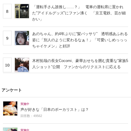
「運転手さん誰推し……？」 電車の運転席に置かれ
8
た”アイドルグッズ”にファン沸く 「京王電鉄、芸が細
かい」
あのちゃん、約4年ぶりに“髪バッサリ” 透明感あふれる
9
姿に「別人のように変わるなぁ！」「可愛いしめっっっ
ちゃイケメン」と好評
木村拓哉の長女Cocomi、豪華おせちを囲む貴重な“家族5
10
人ショット”公開 ファンからのリクエストに応える
アンケート
実施中
声が好きな「日本のボーカリスト」は？
回答数：49562
実施中