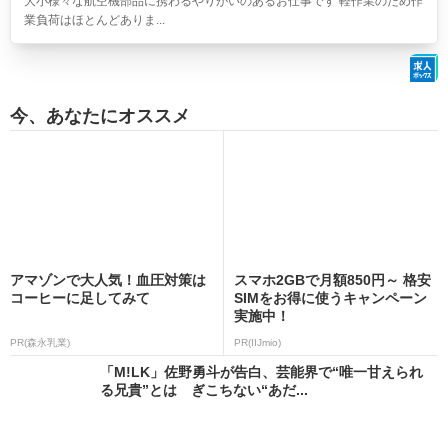
大小様々な航空機部品に携わるやりがいのあるお仕事です 軽作業のため作
業負荷はほとんどありま...
今、あなたにオススメ
アマゾンで大人気！血圧対策は
スマホ2GBで月額850円～ 格安
コーヒーに足してみて
SIMをお得に使うキャンペーン
実施中！
PR(森永乳業)
PR(IIJmio)
「M!LK」佐野勇斗が告白、芸能界で“唯一甘えられ
る兄貴”とは ぎこちない“あだ...