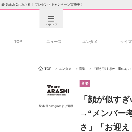
🎁 Switch 2もあたる！ プレゼントキャンペーン実施中！
メディア
TOP
ニュース
エンタメ
クイズ
注目記事を集めた総合ページ
ITの今
TOP
>
エンタメ
>
音楽
>
「顔が似すぎw」嵐のぬいぐるみ
ビジネスと働き方のヒント
AI活用
音楽
「顔が似すぎ
松本潤Instagramより引用
ITエンジニア向け専門サイト
企業向けI
→“メンバー
さ」「お迎え