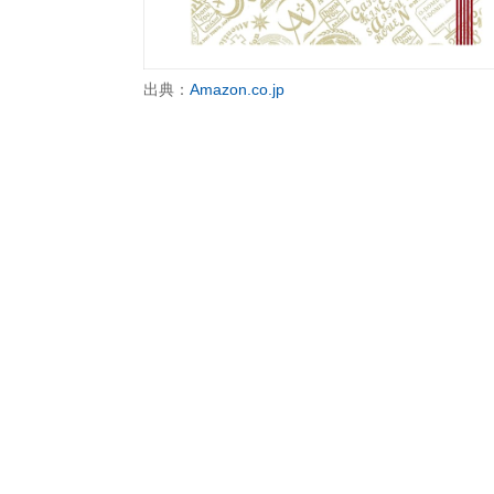
出典：
Amazon.co.jp