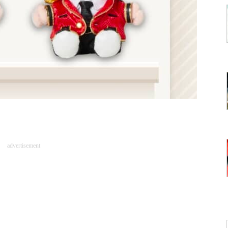
advertisement