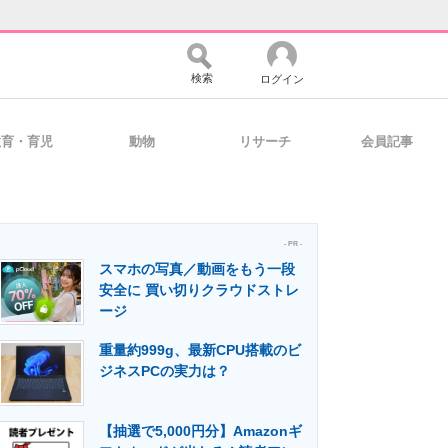
検索
ログイン
教育・育児
動物
リサーチ
会員記事
バイスの未来
好きが集まる 比べて選べる
- PR -
スマホの写真／動画をもう一段
コミュニティ
マーケ×ITの今がよく分かる
安全に 買い切りクラウドストレ
ージ
重量約999g、最新CPU搭載のビ
・活用を支援
ジネスPCの実力は？
【抽選で5,000円分】Amazonギ