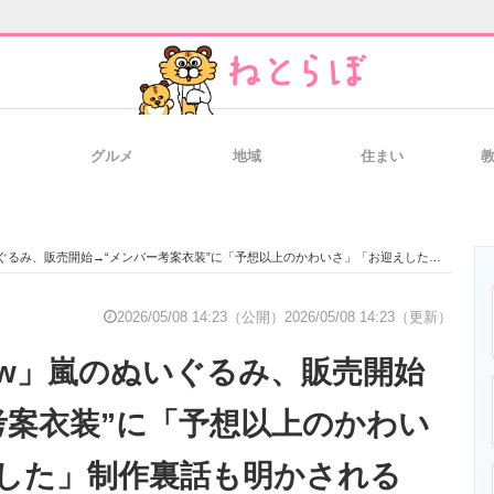
グルメ
地域
住まい
と未来を見通す
スマホと通信の最新トレンド
進化するPCとデ
、販売開始→“メンバー考案衣装”に「予想以上のかわいさ」「お迎えした」制作裏話も明かされる
のいまが分かる
企業ITのトレンドを詳説
経営リーダーの
2026/05/08 14:23（公開）
2026/05/08 14:23（更新）
w」嵐のぬいぐるみ、販売開始
T製品の総合サイト
IT製品の技術・比較・事例
製造業のIT導入
考案衣装”に「予想以上のかわい
した」制作裏話も明かされる