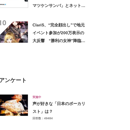
マツケンサンバ」とネット騒
然
10
ClariS、“完全顔出し”で地元
イベント参加が200万表示の
大反響 “勝利の女神”降臨で
「誰かわからんという」「表
舞台に出る日が来ようと
は……」
アンケート
実施中
声が好きな「日本のボーカリ
スト」は？
回答数：49484