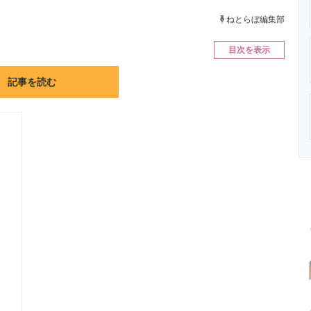
ニクス専門サイト
電子設計の基本と応用
エネルギーの専
ねとらぼ編集部
目次を表示
記事を読む