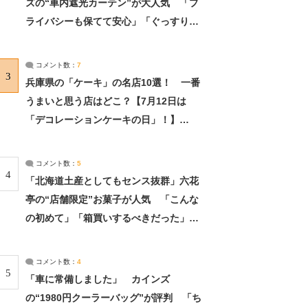
ズの“車内遮光カーテン”が大人気 「プ
ライバシーも保てて安心」「ぐっすり眠
れました」（2/2） | ライフ ねとらぼリ
サーチ：2ページ目
コメント数：
7
3
兵庫県の「ケーキ」の名店10選！ 一番
うまいと思う店はどこ？【7月12日は
「デコレーションケーキの日」！】
（2/4） | 兵庫県 ねとらぼリサーチ：2ペ
ージ目
コメント数：
5
4
「北海道土産としてもセンス抜群」六花
亭の“店舗限定”お菓子が人気 「こんな
の初めて」「箱買いするべきだった」
（1/2） | 北海道 ねとらぼリサーチ
コメント数：
4
5
「車に常備しました」 カインズ
の“1980円クーラーバッグ”が評判 「ち