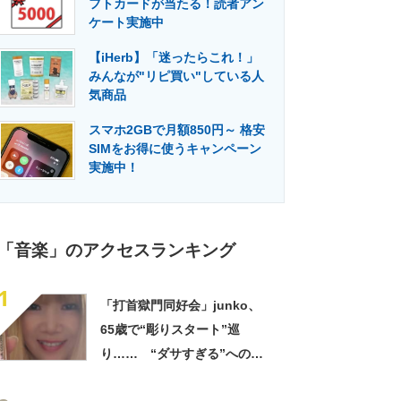
フトカードが当たる！読者アン
門メディア
建設×テクノロジーの最前線
ケート実施中
【iHerb】「迷ったらこれ！」
みんなが"リピ買い"している人
気商品
スマホ2GBで月額850円～ 格安
SIMをお得に使うキャンペーン
実施中！
「音楽」のアクセスランキング
1
「打首獄門同好会」junko、
65歳で“彫りスタート”巡
り…… “ダサすぎる”への持
論に反響「理由が素敵」「わ