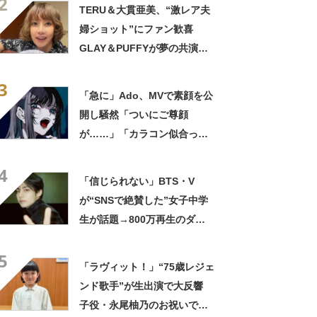
2
たしもデビューしたい」
TERU＆大貫亜美、“激レア夫
婦ショット”にファン歓喜
GLAY＆PUFFYが夢の共演
「旦那おるやん」「夫婦で写
3
ってるの尊い！」
「急に」Ado、MVで素顔を公
開し騒然「ついにご尊顔
が……」「カラコン似合って
る」
4
「信じられない」BTS・V
が“SNSで絶賛した”女子中学
生が話題→800万再生のダン
ス動画に「人生変わりそう」
5
「将来有望」「ただただレジ
「ラヴィット！」“75歳レジェ
ェンド」
ンド歌手”が生出演で大反響
子役・永尾柚乃のお祝いで降