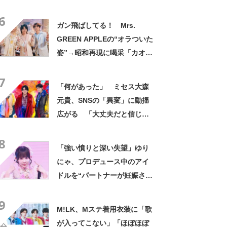
臨「テレビで拝めるとは！」
6
「出てくれるんだ!?」
ガン飛ばしてる！ Mrs.
GREEN APPLEの“オラついた
姿”→昭和再現に喝采「カオス
すぎるでしょ」「想像以上に
7
ヤンキー」
「何があった」 ミセス大森
元貴、SNSの「異変」に動揺
広がる 「大丈夫だと信じた
い」「どうしたんだろう」
8
「強い憤りと深い失望」ゆり
にゃ、プロデュース中のアイ
ドルを“パートナーが妊娠させ
る” 「事実」と認め謝罪 ア
9
イドルは活動休止中
M!LK、Mステ着用衣装に「歌
が入ってこない」「ほぼほぼ