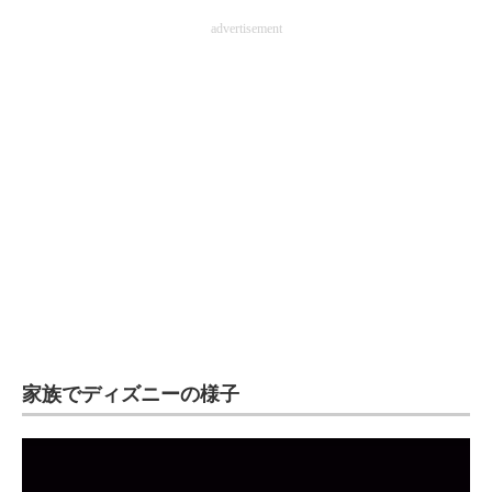
企業向けIT製品の総合サイト
advertisement
IT製品の技術・比較・事例
製造業のIT導入・活用を支援
モノづくり技術者専門サイト
エレクトロニクス専門サイト
電子設計の基本と応用
エネルギーの専門メディア
建設×テクノロジーの最前線
家族でディズニーの様子
ちょっと気になるネットの話題