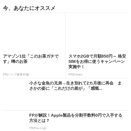
今、あなたにオススメ
アマゾン1位「このお茶ガチで
スマホ2GBで月額850円～ 格安
す」噂のお茶
SIMをお得に使うキャンペーン
実施中！
PR(ハーブ健康本舗)
PR(IIJmio)
小さな金魚の兄弟→生き別れて2カ月後に再会 ま
さかの姿に「これだけの差が」「感慨...
FPが解説！Apple製品を分割手数料0円で入手する
方法とは？
PR(Fav-Log)