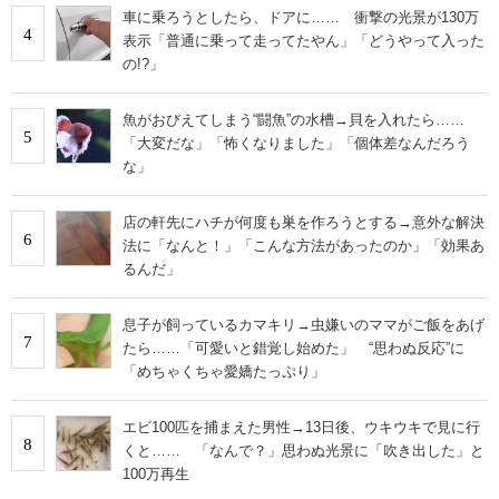
車に乗ろうとしたら、ドアに…… 衝撃の光景が130万
4
表示「普通に乗って走ってたやん」「どうやって入った
の!?」
魚がおびえてしまう“闘魚”の水槽→貝を入れたら……
5
「大変だな」「怖くなりました」「個体差なんだろう
な」
店の軒先にハチが何度も巣を作ろうとする→意外な解決
6
法に「なんと！」「こんな方法があったのか」「効果あ
るんだ」
息子が飼っているカマキリ→虫嫌いのママがご飯をあげ
7
たら……「可愛いと錯覚し始めた」 “思わぬ反応”に
「めちゃくちゃ愛嬌たっぷり」
エビ100匹を捕まえた男性→13日後、ウキウキで見に行
8
くと…… 「なんで？」思わぬ光景に「吹き出した」と
100万再生