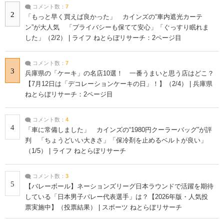
コメント数：
7
2
「もっと早く買えば良かった」 カインズの“車内遮光カーテ
ン”が大人気 「プライバシーも保てて安心」「ぐっすり眠れま
した」（2/2） | ライフ ねとらぼリサーチ：2ページ目
コメント数：
7
3
兵庫県の「ケーキ」の名店10選！ 一番うまいと思う店はどこ？
【7月12日は「デコレーションケーキの日」！】（2/4） | 兵庫県
ねとらぼリサーチ：2ページ目
コメント数：
4
4
「車に常備しました」 カインズの“1980円クーラーバッグ”が評
判 「ちょうどいい大きさ」「保冷剤を止めるベルトが良い」
（1/5） | ライフ ねとらぼリサーチ
コメント数：
3
5
【バレーボール】ネーションズリーグ日本ラウンドで活躍を期待
している「日本男子バレー代表選手」は？【2026年版・人気投
票実施中】（投票結果） | スポーツ ねとらぼリサーチ