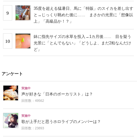
35度を超える猛暑日、馬に「特販」のスイカを差し出す
9
と→じっくり眺めた後に…… まさかの光景に「想像以
上」「高級品か！？」
鉢に指先サイズの水草を投入→1カ月後…… 目を疑う
10
光景に「とんでもない」「どうしよ、まだ2粒なんだけ
ど」
アンケート
実施中
声が好きな「日本のボーカリスト」は？
回答数：49562
実施中
歌が上手だと思うホロライブのメンバーは？
回答数：23893