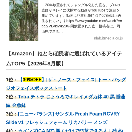
20年放置されてジャングル化した庭を、プロの
庭師がキレイに伐採する動画がYouTubeで注目を
集めています。動画は記事執筆時点で5万回以上再
生されていますhttps://www.youtube.com/watch?v=
bqt9VLVklWk20年間放置された庭 投稿者は、岡
山県で造園…
nlab.itmedia.co.jp
【Amazon】ねとらぼ読者に選ばれているアイテ
ムTOP5【2026年8月版】
1位：
【
30%OFF
】[ザ・ノース・フェイス] トートバッグ
ジオフェイスボックストート
2位：
Tetra テトラ じょうろでキレイメダカ鉢 40
黒 睡蓮
鉢 金魚鉢
3位：
[ニューバランス] サンダル Fresh Foam RCVRY
Slide v1 フレッシュフォーム リカバリー メンズ
4位：
カインズ(CAINZ) 撒くだけで防草できる人工砂 約