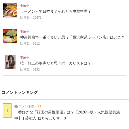
実施中
ラーメンって日本食？それとも中華料理？
回答数：19671
実施中
神奈川県で一番うまいと思う「横浜家系ラーメン店」はどこ？
回答数：8512
実施中
唯一無二の歌声だと思うボーカリストは？
回答数：8132
コメントランキング
コメント数：
21
1
一番好きな「韓国の男性俳優」は？【2026年版・人気投票実施
中】 | 芸能人 ねとらぼリサーチ