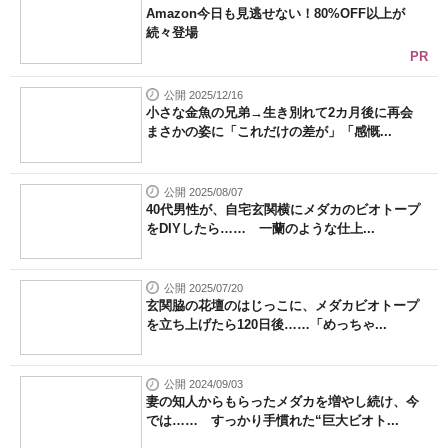
Amazon今日も見逃せない！80%OFF以上が
続々登場
PR
公開 2025/12/16
小さな金魚の兄弟→生き別れて2カ月後に再会
まさかの姿に「これだけの差が」「感慨...
公開 2025/08/07
40代男性が、自宅玄関横にメダカのビオトープ
をDIYしたら…… 一蘭のような仕上...
公開 2025/07/20
玄関脇の花壇のはじっこに、メダカビオトープ
を立ち上げたら120日後……「めっちゃ...
公開 2024/09/03
妻の知人からもらったメダカを増やし続け、今
では…… すっかり手慣れた“巨大ビオト...