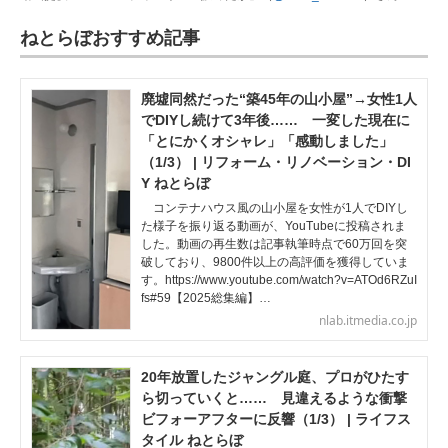
ねとらぼおすすめ記事
廃墟同然だった“築45年の山小屋”→女性1人
でDIYし続けて3年後…… 一変した現在に
「とにかくオシャレ」「感動しました」
（1/3） | リフォーム・リノベーション・DI
Y ねとらぼ
コンテナハウス風の山小屋を女性が1人でDIYし
た様子を振り返る動画が、YouTubeに投稿されま
した。動画の再生数は記事執筆時点で60万回を突
破しており、9800件以上の高評価を獲得していま
す。https://www.youtube.com/watch?v=ATOd6RZuI
fs#59【2025総集編】…
nlab.itmedia.co.jp
20年放置したジャングル庭、プロがひたす
ら切っていくと…… 見違えるような衝撃
ビフォーアフターに反響（1/3） | ライフス
タイル ねとらぼ