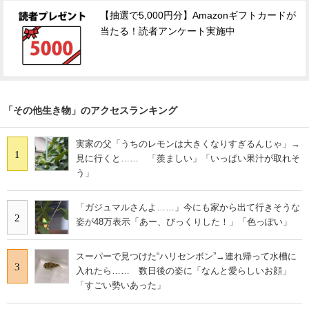
【抽選で5,000円分】Amazonギフトカードが
当たる！読者アンケート実施中
「その他生き物」のアクセスランキング
実家の父「うちのレモンは大きくなりすぎるんじゃ」→
1
見に行くと…… 「羨ましい」「いっぱい果汁が取れそ
う」
「ガジュマルさんよ……」今にも家から出て行きそうな
2
姿が48万表示「あー、びっくりした！」「色っぽい」
スーパーで見つけた“ハリセンボン”→連れ帰って水槽に
3
入れたら…… 数日後の姿に「なんと愛らしいお顔」
「すごい勢いあった」