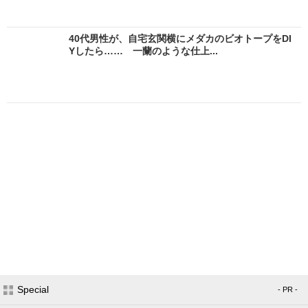
40代男性が、自宅玄関横にメダカのビオトープをDI
Yしたら…… 一蘭のような仕上...
Special
- PR -