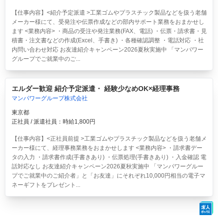
【仕事内容】<紹介予定派遣 >工業ゴムやプラスチック製品などを扱う老舗
メーカー様にて、受発注や伝票作成などの部内サポート業務をおまかせし
ます <業務内容> ・商品の受注や発注業務(FAX、電話) ・伝票・請求書・見
積書・注文書などの作成(Excel、手書き) ・各種確認調整 ・電話対応 ・社
内問い合わせ対応 お友達紹介キャンペーン2026夏秋実施中 「マンパワー
グループでご就業中のご...
エルダー歓迎 紹介予定派遣・ 経験少なめOK×経理事務
マンパワーグループ株式会社
東京都
正社員 / 派遣社員：時給1,800円
【仕事内容】<正社員前提 >工業ゴムやプラスチック製品などを扱う老舗メ
ーカー様にて、経理事務業務をおまかせします <業務内容> ・請求書デー
タの入力 ・請求書作成(手書きあり) ・伝票処理(手書きあり) ・入金確認 電
話対応なし お友達紹介キャンペーン2026夏秋実施中 「マンパワーグルー
プでご就業中のご紹介者」と「お友達」にそれぞれ10,000円相当の電子マ
ネーギフトをプレゼント...