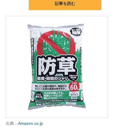
記事を読む
ITの今と未来を見通す
スマホと通信の最新トレンド
進化するPCとデバイスの未来
好きが集まる 比べて選べる
ビジネスと働き方のヒント
AI活用のいまが分かる
企業ITのトレンドを詳説
経営リーダーのコミュニティ
マーケ×ITの今がよく分かる
出典：
Amazon.co.jp
ITエンジニア向け専門サイト