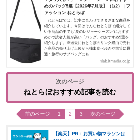
めのバッグ5選【2026年7月版】（1/2） | フ
ァッション ねとらぼ
ねとらぼでは、記事に合わせてさまざまな商品を
紹介しています。今回はそんなねとらぼで紹介して
いる商品の中でも“夏のレジャーシーズン”におすす
めかつ読者人気が高い「バッグ」のおすすめ5選を
紹介します。※過去にねとらぼのリンク経由で売れ
た商品の売り上げ上位から抽出食べ歩きや散策に最
適：旅行のサブバッグにも…
nlab.itmedia.co.jp
ねとらぼおすすめ記事を読む
前のページ
1
2
3
次のページ
【楽天】PR：お買い物マラソンは