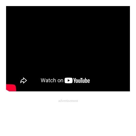
企業向けIT製品の総合サイト
IT製品の技術・比較・事例
製造業のIT導入・活用を支援
モノづくり技術者専門サイト
エレクトロニクス専門サイト
電子設計の基本と応用
エネルギーの専門メディア
建設×テクノロジーの最前線
advertisement
ちょっと気になるネットの話題