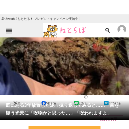
🎁 Switch 2もあたる！ プレゼントキャンペーン実施中！
ねとらぼメニュー
TOP
ニュース
エンタメ
クイズ
グルメ
地域
住まい
教育・育児
動物
リサーチ
その他生き物
2026/05/17 10:45（公開）
X
Share
LINE
hatena
会員記事
庭にある3年放置した泥→掘り返してみると…… 目を
疑う光景に「呪物かと思った…」「呪われますよ」
メディア
目次を表示
注目記事を集めた総合ページ