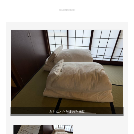
企業向けIT製品の総合サイト
advertisement
IT製品の技術・比較・事例
製造業のIT導入・活用を支援
モノづくり技術者専門サイト
エレクトロニクス専門サイト
電子設計の基本と応用
エネルギーの専門メディア
建設×テクノロジーの最前線
ちょっと気になるネットの話題
きちんとたたまれた布団