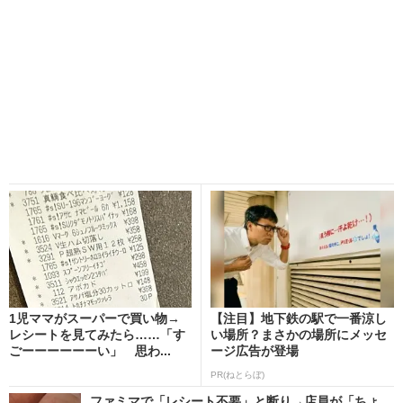
1児ママがスーパーで買い物→
【注目】地下鉄の駅で一番涼し
レシートを見てみたら……「す
い場所？まさかの場所にメッセ
ごーーーーーーい」 思わ...
ージ広告が登場
PR(ねとらぼ)
ファミマで「レシート不要」と断り→店員が「ちょ