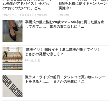
ぃ先生がアドバイス！ 子ども
SIMをお得に使うキャンペーン
の“おてつだい”に、どん...
実施中！
PR(アタック・キュキュット｜Hugkum)
PR(IIJmio)
卒園式の服に悩む28歳ママ→5年前に買った服を出
してきて…… 驚きの着こなしに「...
階段イヤ！ 階段イヤ！夏は階段が暑くてイヤ！ →
まさかの発想で涼しく？
PR(ねとらぼ)
嵐ラストライブの前日、タワレコで買い物→レシー
トを見ると…… まさかの光景に「こ...