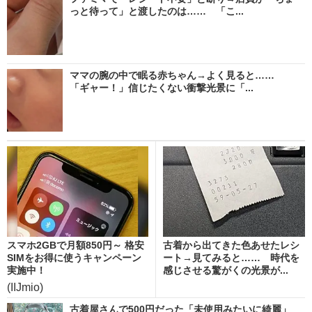
っと待って」と渡したのは…… 「こ...
ママの腕の中で眠る赤ちゃん→よく見ると……
「ギャー！」信じたくない衝撃光景に「...
スマホ2GBで月額850円～ 格安
古着から出てきた色あせたレシ
SIMをお得に使うキャンペーン
ート→見てみると…… 時代を
実施中！
感じさせる驚がくの光景が...
(IIJmio)
古着屋さんで500円だった「未使用みたいに綺麗」