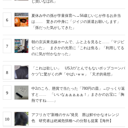
じ買いなはれ」
夏休み中の孫が学童保育へ→56歳じいじが作るお弁当
6
は…… 驚きの中身に「ジイジの派遣お願いします」
「孫だった気がしてきた」
朝の京浜東北線ホームで、ふと上を見ると……「マジビ
7
ビった」 まさかの光景に「これは焦る」「利用してる
のに気が付かなかった」
「これは欲しい」 USJの“とんでもないポップコーンバ
8
ケツ”に驚がくの声「やばいｗｗ」「天才的発想」
中2のころ、懸賞で当たった「780円の皿」→ひっくり返
9
すと…… 「いいなぁぁぁぁぁ！」まさかのお宝に「胸
熱ですね……」
アフリカで“新種のサル”発見 唇は鮮やかなオレンジ
10
色 研究者は絶滅危惧種への分類も提案【海外】