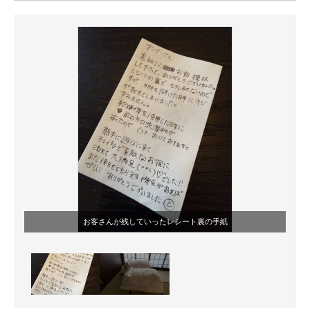
ITの今と未来を見通す
スマホと通信の最新トレンド
進化するPCとデバイスの未来
好きが集まる 比べて選べる
ビジネスと働き方のヒント
AI活用のいまが分かる
企業ITのトレンドを詳説
お客さんが残していったレシート裏の手紙
経営リーダーのコミュニティ
マーケ×ITの今がよく分かる
ITエンジニア向け専門サイト