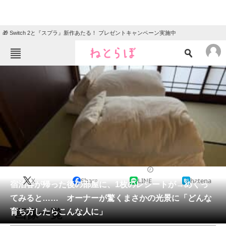
🎁 Switch 2と『スプラ』新作あたる！ プレゼントキャンペーン実施中
ねとらぼメニュー
TOP
ニュース
エンタメ
クイズ
グルメ
地域
住まい
教育・育児
動物
リサーチ
ライフスタイル
2026/05/14 20:45（公開）
X
Share
LINE
hatena
会員記事
宿泊客が帰った後の部屋に、1枚のレシートが→めくっ
てみると…… オーナーが驚くまさかの光景に「どんな
メディア
画像一覧
育ち方したらこんな人に」
注目記事を集めた総合ページ