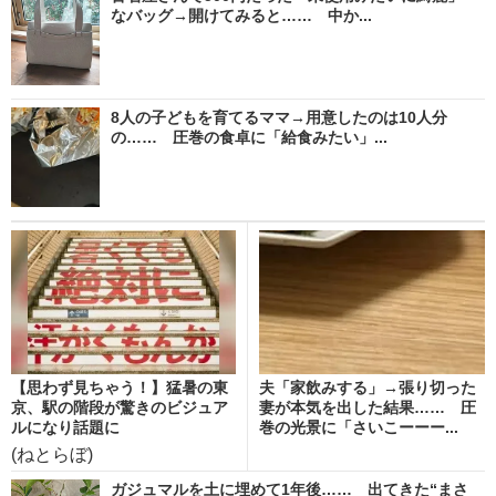
なバッグ→開けてみると…… 中か...
8人の子どもを育てるママ→用意したのは10人分
の…… 圧巻の食卓に「給食みたい」...
【思わず見ちゃう！】猛暑の東
夫「家飲みする」→張り切った
京、駅の階段が驚きのビジュア
妻が本気を出した結果…… 圧
ルになり話題に
巻の光景に「さいこーーー...
(ねとらぼ)
ガジュマルを土に埋めて1年後…… 出てきた“まさ