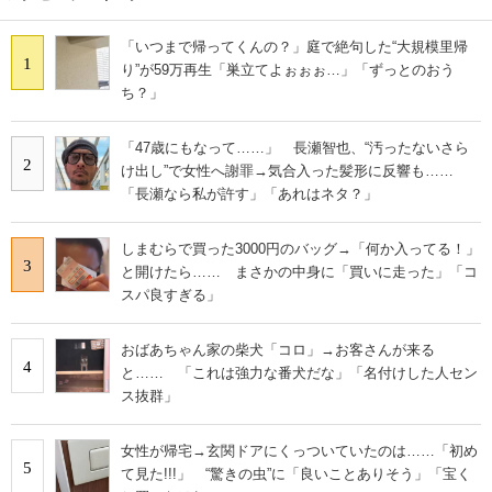
「いつまで帰ってくんの？」庭で絶句した“大規模里帰
1
り”が59万再生「巣立てよぉぉぉ…」「ずっとのおう
ち？」
「47歳にもなって……」 長瀬智也、“汚ったないさら
2
け出し”で女性へ謝罪→気合入った髪形に反響も……
「長瀬なら私が許す」「あれはネタ？」
しまむらで買った3000円のバッグ→「何か入ってる！」
3
と開けたら…… まさかの中身に「買いに走った」「コ
スパ良すぎる」
おばあちゃん家の柴犬「コロ」→お客さんが来る
4
と…… 「これは強力な番犬だな」「名付けした人セン
ス抜群」
女性が帰宅→玄関ドアにくっついていたのは……「初め
5
て見た!!!」 “驚きの虫”に「良いことありそう」「宝く