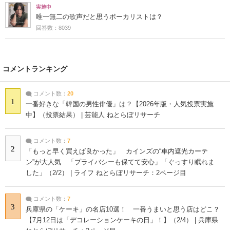
実施中
唯一無二の歌声だと思うボーカリストは？
回答数：8039
コメントランキング
コメント数：
20
1
一番好きな「韓国の男性俳優」は？【2026年版・人気投票実施
中】（投票結果） | 芸能人 ねとらぼリサーチ
コメント数：
7
2
「もっと早く買えば良かった」 カインズの“車内遮光カーテ
ン”が大人気 「プライバシーも保てて安心」「ぐっすり眠れま
した」（2/2） | ライフ ねとらぼリサーチ：2ページ目
コメント数：
7
3
兵庫県の「ケーキ」の名店10選！ 一番うまいと思う店はどこ？
【7月12日は「デコレーションケーキの日」！】（2/4） | 兵庫県