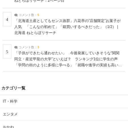
ねとらぼリサーチ：2ページ目
コメント数：
5
4
「北海道土産としてもセンス抜群」六花亭の“店舗限定”お菓子が
人気 「こんなの初めて」「箱買いするべきだった」（1/2） |
北海道 ねとらぼリサーチ
コメント数：
3
5
「子供ができたら通わせたい」 今後発展していきそうな“関関
同立・産近甲龍の大学”といえば？ ランキング1位に学生の声
「学問の街のように多様に学べる」「就職や進学の実績も高い」
| 大学 ねとらぼリサーチ
カテゴリ一覧
IT・科学
エンタメ
おかね