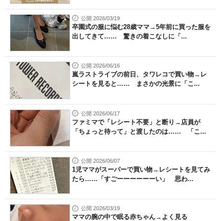
公開 2026/03/19
卒園式の服に悩む28歳ママ→5年前に買った服を
出してきて…… 驚きの着こなしに「...
公開 2026/06/16
嵐ラストライブの前日、タワレコで買い物→レ
シートを見ると…… まさかの光景に「こ...
公開 2026/06/17
ファミマで「レシート不要」と断り→店員が
「ちょっと待って」と渡したのは…… 「こ...
公開 2026/06/07
1児ママがスーパーで買い物→レシートを見てみ
たら……「すごーーーーーーい」 思わ...
公開 2026/03/19
ママの腕の中で眠る赤ちゃん→よく見る