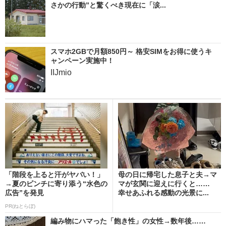
さかの行動”と驚くべき現在に「涙...
スマホ2GBで月額850円～ 格安SIMをお得に使うキ
ャンペーン実施中！
IIJmio
「階段を上ると汗がヤバい！」
母の日に帰宅した息子と夫→マ
→夏のピンチに寄り添う“水色の
マが玄関に迎えに行くと……
広告”を発見
幸せあふれる感動の光景に...
PR(ねとらぼ)
編み物にハマった「飽き性」の女性→数年後……