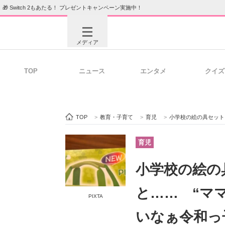
🎁 Switch 2もあたる！ プレゼントキャンペーン実施中！
メディア
TOP
ニュース
エンタメ
クイズ
注目記事を集めた総合ページ
ITの今
TOP
>
教育・子育て
>
育児
>
小学校の絵の具セット、
ビジネスと働き方のヒント
AI活用
育児
小学校の絵の
ITエンジニア向け専門サイト
企業向けI
と…… “マ
PIXTA
いなぁ令和っ