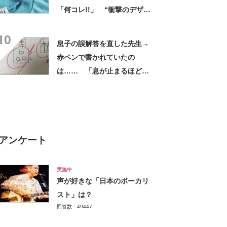
「何コレ!!」 “衝撃のデザイ
ン”に「センスしかない夫」
10
息子の誤解答を直した先生→
赤ペンで書かれていたの
は…… 「息が止まるほど笑
った」まさかの光景に「先生
もお疲れですな」
アンケート
実施中
声が好きな「日本のボーカリ
スト」は？
回答数：49447