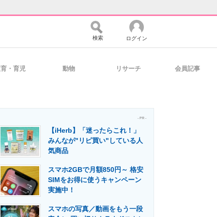
検索
ログイン
教育・育児
動物
リサーチ
会員記事
バイスの未来
好きが集まる 比べて選べる
- PR -
【iHerb】「迷ったらこれ！」
コミュニティ
マーケ×ITの今がよく分かる
みんなが"リピ買い"している人
気商品
スマホ2GBで月額850円～ 格安
・活用を支援
SIMをお得に使うキャンペーン
実施中！
スマホの写真／動画をもう一段