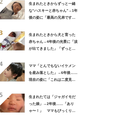
2
生まれたときからずっと一緒
な“ハスキーと赤ちゃん”→1年
後の姿に「最高の兄弟です
ね」「アカン泣いてまう」
3
生まれたときから犬と育った
赤ちゃん→4年後の光景に「涙
が出てきました」「ずっと見
守ってるんだな」
4
ママ「とんでもないイケメン
を産み落とした」→6年後……
現在の姿に「これは二度見す
る」「親バカではなくリアル
5
王子様」
生まれたては「ジャガイモだ
った娘」→2年後……「あり
ゃ〜！」 ママもびっくり