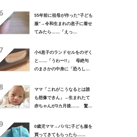
な“現在の姿”に「すごい成
6
長」「こんなに変わるんだ
55年前に祖母が作った“子ども
ね」
服”→令和生まれの息子に着せ
てみたら……「えっ
ー!!」 “驚きの姿”に「半世
7
紀過ぎてるとは思えない」
小4息子のランドセルをのぞく
と……「うわー!!」 母絶句
のまさかの中身に「恐ろし
い」「男の子ってこうな
8
ん？」
ママ「これがこうなるとは誰
も想像できん」→生まれたて
赤ちゃんが3カ月後…… 驚き
の成長姿に「信じられない」
9
「ただの天使か」
0歳児ママ→パパに子ども服を
買ってきてもらったら……