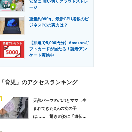
安全に 買い切りクラウドストレ
門メディア
建設×テクノロジーの最前線
ージ
重量約999g、最新CPU搭載のビ
ジネスPCの実力は？
【抽選で5,000円分】Amazonギ
フトカードが当たる！読者アン
ケート実施中
「育児」のアクセスランキング
1
天然パーマのパパとママ→生
まれてきた2人の女の子
は…… 驚きの姿に「遺伝っ
て不思議ですね」