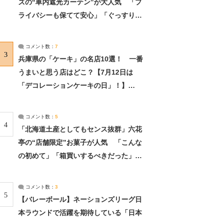
ズの“車内遮光カーテン”が大人気 「プ
ライバシーも保てて安心」「ぐっすり眠
れました」（2/2） | ライフ ねとらぼリ
サーチ：2ページ目
コメント数：
7
3
兵庫県の「ケーキ」の名店10選！ 一番
うまいと思う店はどこ？【7月12日は
「デコレーションケーキの日」！】
（2/4） | 兵庫県 ねとらぼリサーチ：2ペ
ージ目
コメント数：
5
4
「北海道土産としてもセンス抜群」六花
亭の“店舗限定”お菓子が人気 「こんな
の初めて」「箱買いするべきだった」
（1/2） | 北海道 ねとらぼリサーチ
コメント数：
3
5
【バレーボール】ネーションズリーグ日
本ラウンドで活躍を期待している「日本