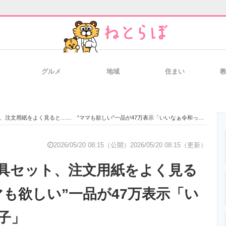
グルメ
地域
住まい
と未来を見通す
スマホと通信の最新トレンド
進化するPCとデ
注文用紙をよく見ると…… “ママも欲しい”一品が47万表示「いいなぁ令和っ子」
のいまが分かる
企業ITのトレンドを詳説
経営リーダーの
2026/05/20 08:15（公開）
2026/05/20 08:15（更新）
具セット、注文用紙をよく見る
T製品の総合サイト
IT製品の技術・比較・事例
製造業のIT導入
マも欲しい”一品が47万表示「い
子」