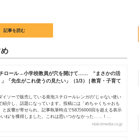
記事を読む
すめ
チロール→小学校教員が穴を開けて…… “まさかの活
」「先生がこれ使うの見たい」（1/3） | 教育・子育て
イソーで販売している発泡スチロールレンガの“じゃない使い
ter）で紹介し、話題になっています。投稿には「めちゃくちゃおも
と反響が寄せられ、記事執筆時点で58万6000回を超える表示
“いいね”を獲得しました。これは思いつかなかった……！…
nlab.itmedia.co.jp