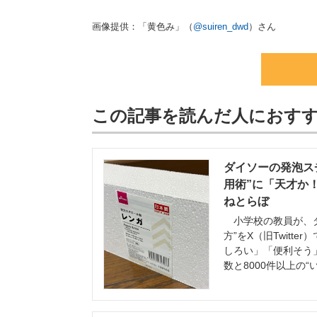
画像提供：「黄色み」（
@suiren_dwd
）さん
この記事を読んだ人におす
ダイソーの発泡ス
用術”に「天才か！
ねとらぼ
小学校の教員が、ダ
方”をX（旧Twit
しろい」「便利そう」
数と8000件以上の