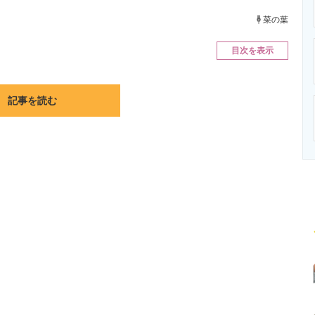
ニクス専門サイト
電子設計の基本と応用
エネルギーの専
菜の葉
目次を表示
記事を読む