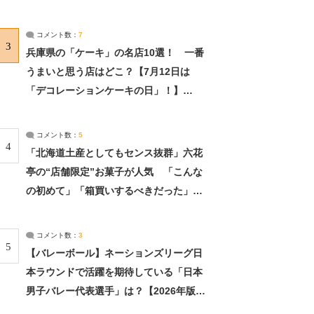
れました」（2/2） | ライフ ねとらぼリ
サーチ：2ページ目
コメント数：
7
3
兵庫県の「ケーキ」の名店10選！ 一番
うまいと思う店はどこ？【7月12日は
「デコレーションケーキの日」！】
（2/4） | 兵庫県 ねとらぼリサーチ：2ペ
ージ目
コメント数：
5
4
「北海道土産としてもセンス抜群」六花
亭の“店舗限定”お菓子が人気 「こんな
の初めて」「箱買いするべきだった」
（1/2） | 北海道 ねとらぼリサーチ
コメント数：
3
5
【バレーボール】ネーションズリーグ日
本ラウンドで活躍を期待している「日本
男子バレー代表選手」は？【2026年版・
人気投票実施中】（投票結果） | スポー