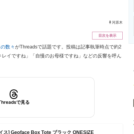
ニクス専門サイト
電子設計の基本と応用
エネルギーの専
河原木
目次を表示
真の数々
がThreadsで話題です。投稿は記事執筆時点で約2
おキレイですね」「自慢のお母様ですね」などの反響を呼ん
Threadsで見る
 Geoface Box Tote ブラック ONESIZE