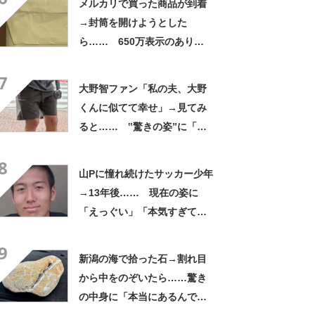
メルカリで買った商品が到着
→封筒を開けようとした
ら…… 650万表示のありえ
ない光景に「完全に想定外す
7
ぎて笑った」「何者？」
大野智ファン「私の夫、大野
くんに似てて幸せ」→見てみ
ると…… ‟驚きの姿”に「最
高すぎません？」「本物かと
8
思いました！」
山Pに憧れ続けたサッカー少年
→13年後…… 現在の姿に
「えっぐい」「本気すぎて尊
敬する」と49万再生
9
新潟の海で拾った石→割れ目
から中をのぞいたら……驚き
の中身に「本当にあるんです