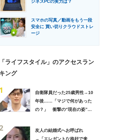
ジネスPCの実力は？
門メディア
建設×テクノロジーの最前線
スマホの写真／動画をもう一段
安全に 買い切りクラウドストレ
ージ
「ライフスタイル」のアクセスラン
キング
1
自衛隊員だった25歳男性→10
年後……「マジで何があった
の？」 衝撃の“現在の姿”が
180万再生「別人…？」「好
2
きに生きんしゃい」
友人の結婚式へお呼ばれ
→「エレガントな格好で来