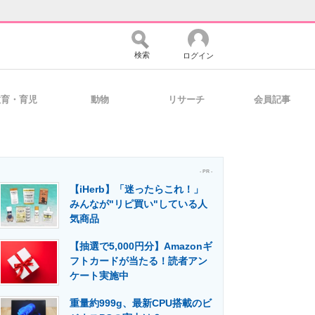
検索
ログイン
教育・育児
動物
リサーチ
会員記事
バイスの未来
好きが集まる 比べて選べる
- PR -
【iHerb】「迷ったらこれ！」
コミュニティ
マーケ×ITの今がよく分かる
みんなが"リピ買い"している人
気商品
【抽選で5,000円分】Amazonギ
・活用を支援
フトカードが当たる！読者アン
ケート実施中
重量約999g、最新CPU搭載のビ