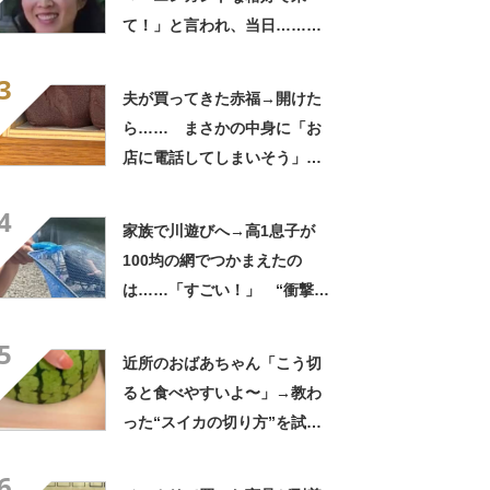
て！」と言われ、当日……ま
さかの参列姿に「いやすごお
3
おお！」「天才」【海外】
夫が買ってきた赤福→開けた
ら…… まさかの中身に「お
店に電話してしまいそう」
「さすがに初めて見ました
4
笑」と107万表示
家族で川遊びへ→高1息子が
100均の網でつかまえたの
は……「すごい！」 “衝撃の
光景”に「めっちゃ大きい！」
5
「楽しそう」
近所のおばあちゃん「こう切
ると食べやすいよ〜」→教わ
った“スイカの切り方”を試し
てみると…… 目からウロコ
6
の光景に「やってみます」