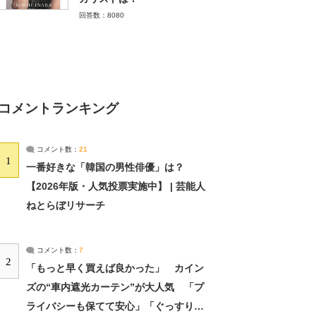
回答数：8080
コメントランキング
コメント数：
21
1
一番好きな「韓国の男性俳優」は？
【2026年版・人気投票実施中】 | 芸能人
ねとらぼリサーチ
コメント数：
7
2
「もっと早く買えば良かった」 カイン
ズの“車内遮光カーテン”が大人気 「プ
ライバシーも保てて安心」「ぐっすり眠