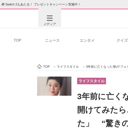
🎁 Switch 2もあたる！ プレゼントキャンペーン実施中！
メディア
TOP
ニュース
エンタメ
クイズ
注目記事を集めた総合ページ
ITの今
TOP
>
ライフスタイル
>
3年前に亡くなった母の“フォトアル
ビジネスと働き方のヒント
AI活用
ライフスタイル
3年前に亡く
ITエンジニア向け専門サイト
企業向けI
開けてみたら
た」 “驚き