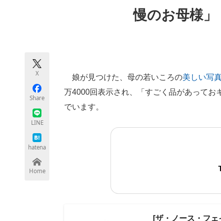
モノづくり技術者専門サイト
エレクトロ
慢のお母様」
ちょっと気になるネットの話題
X
娘が見つけた、母の若いころの
美しい写
万4000回表示され、「すごく品があって
Share
でいます。
LINE
hatena
Home
[ザ・ノース・フェイス]