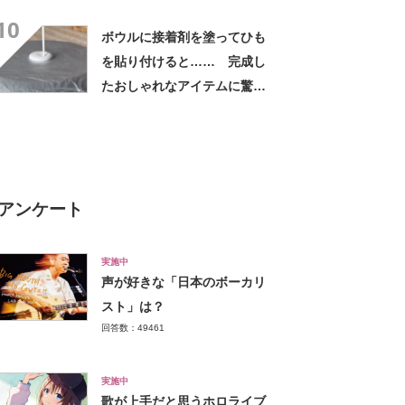
ね！」「お宝だ」
10
ボウルに接着剤を塗ってひも
を貼り付けると…… 完成し
たおしゃれなアイテムに驚き
【海外】
アンケート
実施中
声が好きな「日本のボーカリ
スト」は？
回答数：49461
実施中
歌が上手だと思うホロライブ