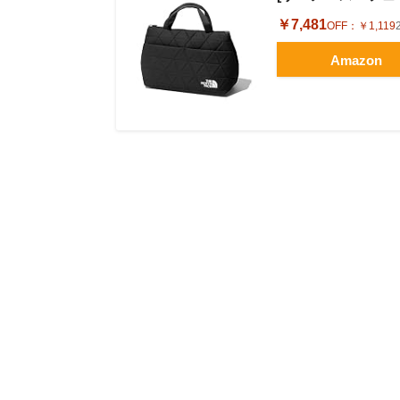
￥7,481
OFF：
￥1,119
Amazon