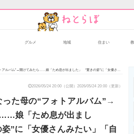
グルメ
地域
住まい
と未来を見通す
スマホと通信の最新トレンド
進化するPCとデ
バム”→開けてみたら……娘「ため息が出ました」 “驚きの姿”に「女優さんみたい」「自慢のお母様」
のいまが分かる
企業ITのトレンドを詳説
経営リーダーの
2026/05/24 20:00（公開）
2026/05/24 20:00（更新）
なった母の“フォトアルバム”→
T製品の総合サイト
IT製品の技術・比較・事例
製造業のIT導入
……娘「ため息が出まし
の姿”に「女優さんみたい」「自