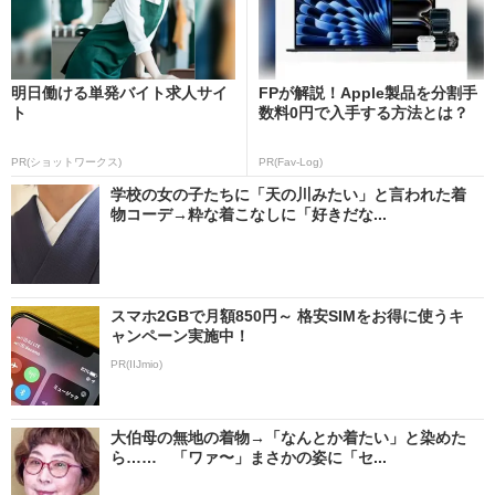
明日働ける単発バイト求人サイ
FPが解説！Apple製品を分割手
ト
数料0円で入手する方法とは？
PR(ショットワークス)
PR(Fav-Log)
学校の女の子たちに「天の川みたい」と言われた着
物コーデ→粋な着こなしに「好きだな...
スマホ2GBで月額850円～ 格安SIMをお得に使うキ
ャンペーン実施中！
PR(IIJmio)
大伯母の無地の着物→「なんとか着たい」と染めた
ら…… 「ワァ〜」まさかの姿に「セ...