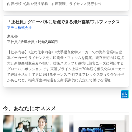
内容>受注処理や発注業務、在庫管理、ライセンス発行や出...
「正社員」グローバルに活躍できる海外営業/フルフレックス
アデコ株式会社
東京都
正社員 / 派遣社員：時給2,000円
【仕事内容】<主な仕事内容> <大手優良化学メーカーでの海外営業>自動
車メーカーやライセンス先に印刷機・フィルムを提案。既存技術の販路拡
大と新規商材取込みを担い、技術スタッフと連携し顧客ニーズに対応する
グローバルポジションです 東証プライム上場の70年続く優良化学メーカー
で経験を活かして更に磨けるチャンスです!フルフレックス制度や住宅手当
があるなど、福利厚生や待遇も充実!長期的に安定して働ける環境...
今、あなたにオススメ