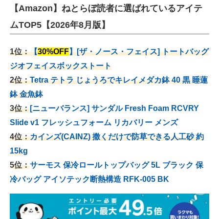
【Amazon】ねとらぼ読者に選ばれているアイテ
ムTOP5【2026年8月版】
1位：
【
30%OFF
】[ザ・ノース・フェイス] トートバッグ
ジオフェイスボックストート
2位：
Tetra テトラ じょうろでキレイメダカ鉢 40
黒 睡蓮
鉢 金魚鉢
3位：
[ニューバランス] サンダル Fresh Foam RCVRY
Slide v1 フレッシュフォーム リカバリー メンズ
4位：
カインズ(CAINZ) 撒くだけで防草できる人工砂 約
15kg
5位：
サーモス 保冷ロールトップバッグ 5L ブラック 保
冷バッグ アイソテック断熱構造 RFK-005 BK