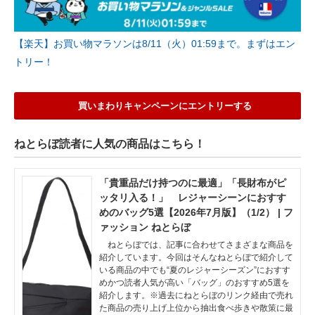
【楽天】お買い物マラソンは8/11（火）01:59まで。まずはエン
トリー！
買いまわりキャンペーンにエントリーする
ねとらぼ読者に人気の商品はこちら！
「貴重品だけ持つのに最適」「長財布がピ
ッタリ入る！」 レジャーシーンにおすす
めのバッグ5選【2026年7月版】（1/2） | フ
ァッション ねとらぼ
ねとらぼでは、記事に合わせてさまざまな商品を
紹介しています。今回はそんなねとらぼで紹介して
いる商品の中でも“夏のレジャーシーズン”におすす
めかつ読者人気が高い「バッグ」のおすすめ5選を
紹介します。※過去にねとらぼのリンク経由で売れ
た商品の売り上げ上位から抽出食べ歩きや散策に最