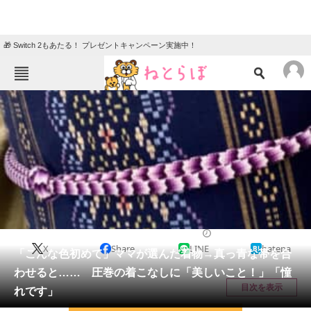
🎁 Switch 2もあたる！ プレゼントキャンペーン実施中！
ねとらぼメニュー
TOP
ニュース
エンタメ
クイズ
グルメ
地域
住まい
教育・育児
動物
リサーチ
女性
2026/05/21 19:00（公開）
X
Share
LINE
hatena
会員記事
「こんな色初めて」ママが選んだ着物→真っ青な帯を合
わせると…… 圧巻の着こなしに「美しいこと！」「憧
メディア
目次を表示
れです」
注目記事を集めた総合ページ