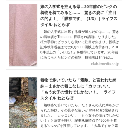
娘の入学式を控える母→20年前のピンクの
着物を着てみると…… 驚きの姿に「注目
の的よ！」「眼福です」（1/3） | ライフス
タイル ねとらぼ
娘の入学式に出席する母が選んだのは……。驚き
の着物姿がThreadsに投稿され話題になりました。
桜の季節にピッタリな装いに注目が集まり、投稿は
記事執筆現在までに6万6000回以上表示され、210
0件以上の「いいね！」を獲得しています。20年前
にあつらえたピンクの着物 投稿者はThread…
nlab.itmedia.co.jp
着物で歩いていたら「素敵」と言われた姉
妹→まさかの着こなしに「カッコいい」
「もう女子の憧れでしかない！」 | ライフ
スタイル ねとらぼ
着物姿で歩いていたら、たくさんの人に声をかけ
られた姉妹。その見事な装いがThreadsに投稿され
ました。「カッコいい」「もう女子の憧れでしかな
い！」と反響を呼び、記事執筆時点で4900件を超
える“いいね”を獲得しています。「大島ですか？素