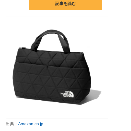
記事を読む
ITの今と未来を見通す
スマホと通信の最新トレンド
進化するPCとデバイスの未来
好きが集まる 比べて選べる
ビジネスと働き方のヒント
AI活用のいまが分かる
企業ITのトレンドを詳説
経営リーダーのコミュニティ
マーケ×ITの今がよく分かる
出典：
Amazon.co.jp
ITエンジニア向け専門サイト