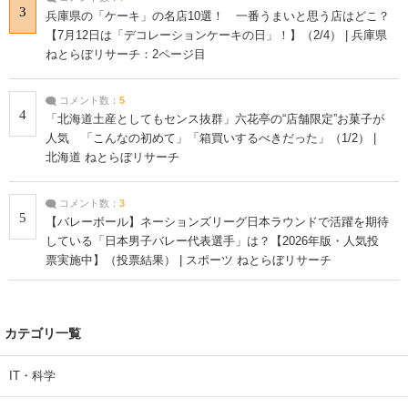
3
兵庫県の「ケーキ」の名店10選！ 一番うまいと思う店はどこ？
【7月12日は「デコレーションケーキの日」！】（2/4） | 兵庫県
ねとらぼリサーチ：2ページ目
コメント数：
5
4
「北海道土産としてもセンス抜群」六花亭の“店舗限定”お菓子が
人気 「こんなの初めて」「箱買いするべきだった」（1/2） |
北海道 ねとらぼリサーチ
コメント数：
3
5
【バレーボール】ネーションズリーグ日本ラウンドで活躍を期待
している「日本男子バレー代表選手」は？【2026年版・人気投
票実施中】（投票結果） | スポーツ ねとらぼリサーチ
カテゴリ一覧
IT・科学