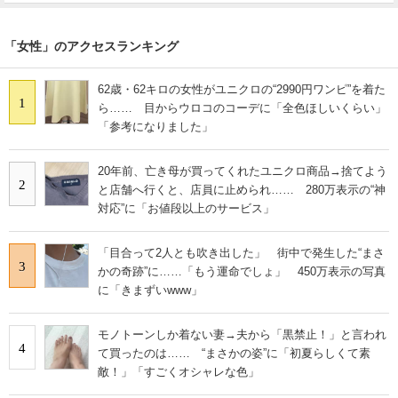
「女性」のアクセスランキング
62歳・62キロの女性がユニクロの“2990円ワンピ”を着た
1
ら…… 目からウロコのコーデに「全色ほしいくらい」
「参考になりました」
20年前、亡き母が買ってくれたユニクロ商品→捨てよう
2
と店舗へ行くと、店員に止められ…… 280万表示の“神
対応”に「お値段以上のサービス」
「目合って2人とも吹き出した」 街中で発生した“まさ
3
かの奇跡”に……「もう運命でしょ」 450万表示の写真
に「きまずいwww」
モノトーンしか着ない妻→夫から「黒禁止！」と言われ
4
て買ったのは…… “まさかの姿”に「初夏らしくて素
敵！」「すごくオシャレな色」