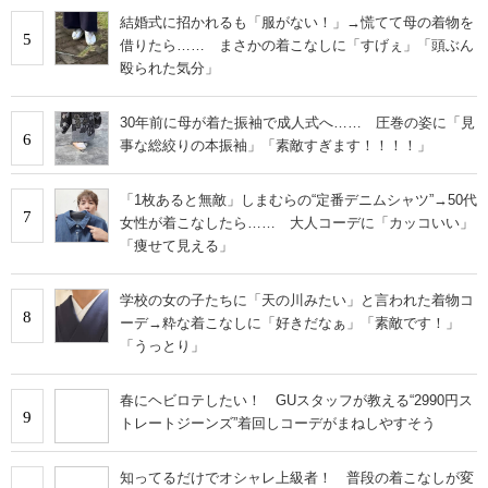
結婚式に招かれるも「服がない！」→慌てて母の着物を
5
借りたら…… まさかの着こなしに「すげぇ」「頭ぶん
殴られた気分」
30年前に母が着た振袖で成人式へ…… 圧巻の姿に「見
6
事な総絞りの本振袖」「素敵すぎます！！！！」
「1枚あると無敵」しまむらの“定番デニムシャツ”→50代
7
女性が着こなしたら…… 大人コーデに「カッコいい」
「痩せて見える」
学校の女の子たちに「天の川みたい」と言われた着物コ
8
ーデ→粋な着こなしに「好きだなぁ」「素敵です！」
「うっとり」
春にヘビロテしたい！ GUスタッフが教える“2990円ス
9
トレートジーンズ”着回しコーデがまねしやすそう
知ってるだけでオシャレ上級者！ 普段の着こなしが変