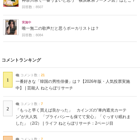
神奈川県で一番うまいと思う「横浜家系ラーメン店」はどこ？
回答数：8507
実施中
唯一無二の歌声だと思うボーカリストは？
回答数：8084
コメントランキング
コメント数：
21
1
一番好きな「韓国の男性俳優」は？【2026年版・人気投票実施
中】 | 芸能人 ねとらぼリサーチ
コメント数：
7
2
「もっと早く買えば良かった」 カインズの“車内遮光カーテ
ン”が大人気 「プライバシーも保てて安心」「ぐっすり眠れま
した」（2/2） | ライフ ねとらぼリサーチ：2ページ目
コメント数：
7