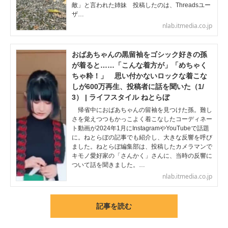
敵」と言われた姉妹 投稿したのは、Threadsユー
ザ…
nlab.itmedia.co.jp
おばあちゃんの黒留袖をゴシック好きの孫
が着ると……「こんな着方が」「めちゃく
ちゃ粋！」 思い付かないロックな着こな
しが600万再生、投稿者に話を聞いた（1/
3） | ライフスタイル ねとらぼ
帰省中におばあちゃんの留袖を見つけた孫。難し
さを覚えつつもかっこよく着こなしたコーディネー
ト動画が2024年1月にInstagramやYouTubeで話題
に。ねとらぼの記事でも紹介し、大きな反響を呼び
ました。ねとらぼ編集部は、投稿したカメラマンで
キモノ愛好家の「さんかく」さんに、当時の反響に
ついて話を聞きました。…
nlab.itmedia.co.jp
記事を読む