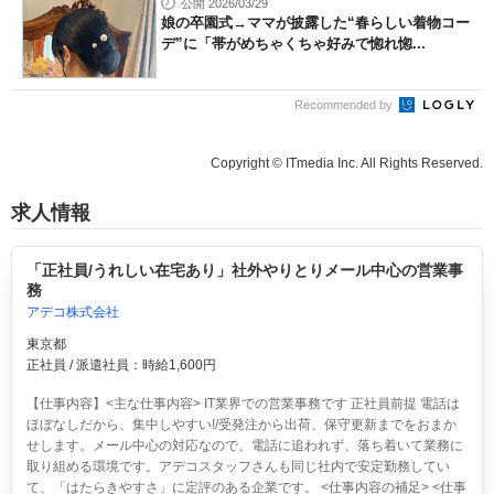
公開 2026/03/29
娘の卒園式→ママが披露した“春らしい着物コー
デ”に「帯がめちゃくちゃ好みで惚れ惚...
Recommended by
Copyright © ITmedia Inc. All Rights Reserved.
求人情報
「正社員/うれしい在宅あり」社外やりとりメール中心の営業事
務
アデコ株式会社
東京都
正社員 / 派遣社員：時給1,600円
【仕事内容】<主な仕事内容> IT業界での営業事務です 正社員前提 電話は
ほぼなしだから、集中しやすい!/受発注から出荷、保守更新までをおまか
せします。メール中心の対応なので、電話に追われず、落ち着いて業務に
取り組める環境です。アデコスタッフさんも同じ社内で安定勤務してい
て、「はたらきやすさ」に定評のある企業です。 <仕事内容の補足> <仕事