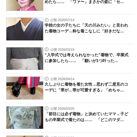
めたら…… 「ワァ〜」まさかの姿に「セ...
公開 2026/07/14
学校の女の子たちに「天の川みたい」と言われ
た着物コーデ→粋な着こなしに「好きだな...
公開 2026/03/19
“入学式では考えられなかった”着物で、卒業式
に参加したら…… 「願いが1つ叶った...
公開 2026/04/14
久しぶりに着物を着た女性→思わず二度見のコ
ーデに「帯が…帯が可愛すぎる」「めちゃ...
公開 2026/03/20
「節目には必ず着物」と決めていたママ→子ど
もの卒業式で着たのは…… 「どこのマダ...