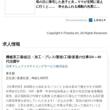
母の日に帰宅した息子と夫→ママが玄関に迎え
に行くと…… 幸せあふれる感動の光景に...
Recommended by
Copyright © ITmedia Inc. All Rights Reserved.
求人情報
機械系工場/組立・加工・プレス/製造/工場/派遣の仕事/20～40
代活躍中
日本マニュファクチャリングサービス株式会社
東京都
正社員 / 派遣社員：時給1,400円
【仕事内容】未経験から始めるモノづくり お休み多めで働きやすさ抜群!
年間休日125日、GW・夏季・年末年始休暇あり 食堂や売店完備 産業機器
製造、組立補助及び付随する業務 公共施設や工場などで使用される高圧盤
の製造業務を担当していただきます! 〈主なお仕事〉 部品の組付けや配線
の接続、工具を使用した組立作業など 作業は手順に沿って進めていくた