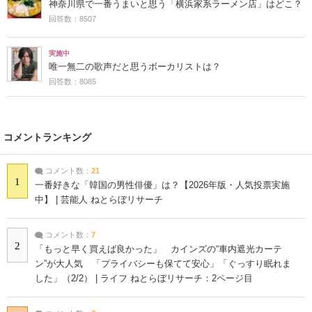
神奈川県で一番うまいと思う「横浜家系ラーメン店」はどこ？
回答数：8507
実施中
唯一無二の歌声だと思うボーカリストは？
回答数：8085
コメントランキング
コメント数：
21
1
一番好きな「韓国の男性俳優」は？【2026年版・人気投票実施
中】 | 芸能人 ねとらぼリサーチ
コメント数：
7
2
「もっと早く買えば良かった」 カインズの“車内遮光カーテ
ン”が大人気 「プライバシーも保てて安心」「ぐっすり眠れま
した」（2/2） | ライフ ねとらぼリサーチ：2ページ目