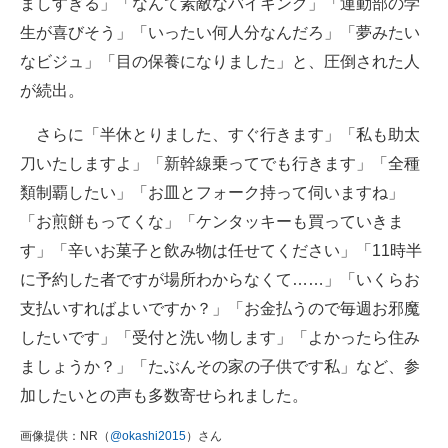
ましすぎる」「なんて素敵なバイキング」「運動部の学
生が喜びそう」「いったい何人分なんだろ」「夢みたい
なビジュ」「目の保養になりました」と、圧倒された人
が続出。
さらに「半休とりました、すぐ行きます」「私も助太
刀いたしますよ」「新幹線乗ってでも行きます」「全種
類制覇したい」「お皿とフォーク持って伺いますね」
「お煎餅もってくな」「ケンタッキーも買っていきま
す」「辛いお菓子と飲み物は任せてください」「11時半
に予約した者ですが場所わからなくて……」「いくらお
支払いすればよいですか？」「お金払うので毎週お邪魔
したいです」「受付と洗い物します」「よかったら住み
ましょうか？」「たぶんその家の子供です私」など、参
加したいとの声も多数寄せられました。
画像提供：NR（
@okashi2015
）さん