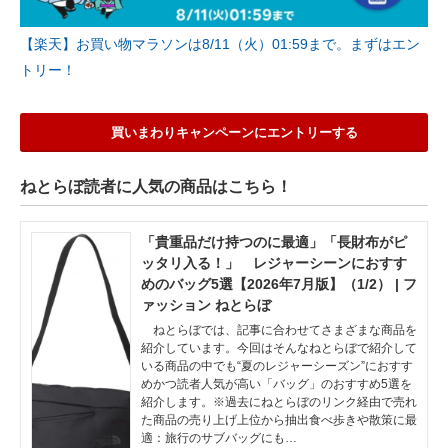
【楽天】お買い物マラソンは8/11（火）01:59まで。まずはエン
トリー！
買いまわりキャンペーンにエントリーする
ねとらぼ読者に人気の商品はこちら！
「貴重品だけ持つのに最適」「長財布がピ
ッタリ入る！」 レジャーシーンにおすす
めのバッグ5選【2026年7月版】（1/2） | フ
ァッション ねとらぼ
ねとらぼでは、記事に合わせてさまざまな商品を
紹介しています。今回はそんなねとらぼで紹介して
いる商品の中でも“夏のレジャーシーズン”におすす
めかつ読者人気が高い「バッグ」のおすすめ5選を
紹介します。※過去にねとらぼのリンク経由で売れ
た商品の売り上げ上位から抽出食べ歩きや散策に最
適：旅行のサブバッグにも…