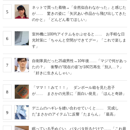
ネットで買った着物→「全然似合わなかった」と感じた
5
が…… 驚きの姿に「矢沢あい作品から飛び出してきた
のかと」「どんどん着てほしい」
室外機に100均アイテムをかぶせると…… お手軽な日
6
光対策に「ちゃんと空間ができてグー」「これで楽しま
す」
自衛隊員だった25歳男性→10年後……「マジで何があっ
7
たの？」 衝撃の“現在の姿”が180万再生「別人…？」
「好きに生きんしゃい」
「ママ！！みて！！」 ダンボール箱を見た息子
8
が…… まさかの光景に「面白い発見」「ほんと奇跡」
デニムのハギレを縫い合わせていくと…… 完成し
9
た“まさかのアイテム”に反響「たまらん」「最高」
眠っている手ぬぐい、パタパタ折るだけで……「これ最