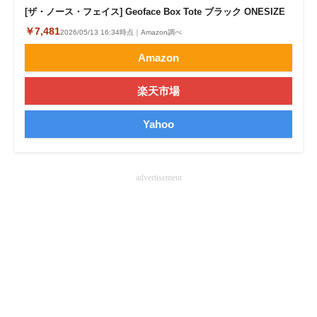
[ザ・ノース・フェイス] Geoface Box Tote ブラック ONESIZE
企業向けIT製品の総合サイト
￥7,481
2026/05/13 16:34時点｜Amazon調べ
IT製品の技術・比較・事例
Amazon
製造業のIT導入・活用を支援
楽天市場
モノづくり技術者専門サイト
Yahoo
エレクトロニクス専門サイト
電子設計の基本と応用
advertisement
エネルギーの専門メディア
建設×テクノロジーの最前線
ちょっと気になるネットの話題