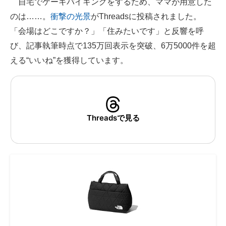
自宅でケーキバイキングをするため、ママが用意した
のは……。
衝撃の光景
がThreadsに投稿されました。
ITの今と未来を見通す
「会場はどこですか？」「住みたいです」と反響を呼
スマホと通信の最新トレンド
び、記事執筆時点で135万回表示を突破、6万5000件を超
える“いいね”を獲得しています。
進化するPCとデバイスの未来
好きが集まる 比べて選べる
ビジネスと働き方のヒント
Threadsで見る
AI活用のいまが分かる
企業ITのトレンドを詳説
経営リーダーのコミュニティ
マーケ×ITの今がよく分かる
ITエンジニア向け専門サイト