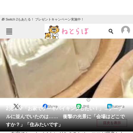
🎁 Switch 2もあたる！ プレゼントキャンペーン実施中！
ねとらぼメニュー
TOP
ニュース
エンタメ
クイズ
グルメ
地域
住まい
教育・育児
動物
リサーチ
ライフスタイル
2026/05/24 14:30（公開）
X
Share
LINE
hatena
会員記事
2児ママ「お家でケーキバイキングしたい！」→テーブ
ルに並んでいたのは…… 衝撃の光景に「会場はどこで
メディア
目次を表示
すか？」「住みたいです」
注目記事を集めた総合ページ