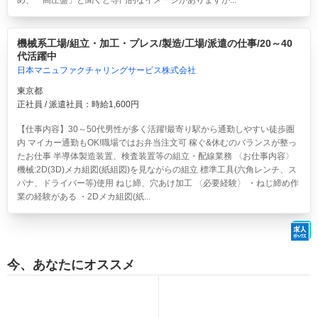
め、「高圧盤」と聞くと専門的なイメージがありますが...
機械系工場/組立・加工・プレス/製造/工場/派遣の仕事/20～40
代活躍中
日本マニュファクチャリングサービス株式会社
東京都
正社員 / 派遣社員：時給1,600円
【仕事内容】30～50代男性が多く活躍!最寄り駅から通勤しやすい徒歩圏
内 マイカー通勤もOK!職場ではお弁当注文可 稼ぐ&休むのバランスが整っ
たお仕事 半導体製造装置、検査装置等の組立・配線業務 〈お仕事内容〉
機械:2D(3D)メカ組図(紙組図)を見ながらの組立 標準工具(六角レンチ、ス
パナ、ドライバー等)使用 ねじ締、穴あけ加工 〈必要経験〉 ・ねじ締め作
業の経験がある ・2Dメカ組図(紙...
今、あなたにオススメ