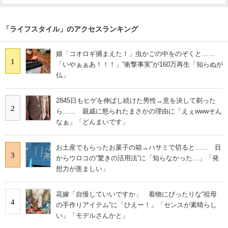
「ライフスタイル」のアクセスランキング
娘「コオロギ捕まえた！」虫かごの中をのぞくと……
1
「いやぁぁあ！！！」“衝撃事実”が160万再生「知らぬが
仏」
2845日もヒゲを伸ばし続けた男性→意を決して剃った
2
ら…… 親戚に怒られたまさかの理由に「えぇwwwそん
なぁ」「どんまいです」
お土産でもらったお菓子の箱→ハサミで切ると…… 目
3
からウロコの“驚きの活用法”に「知らなかった…」「発
想力が羨ましい」
花嫁「自慢していいですか」 着物にぴったりな“祖母
4
の手作りアイテム”に「ひえー！」「センスが素晴らし
い」「モデルさんかと」