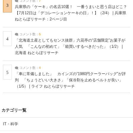
コメント数：
7
3
兵庫県の「ケーキ」の名店10選！ 一番うまいと思う店はどこ？
【7月12日は「デコレーションケーキの日」！】（2/4） | 兵庫県
ねとらぼリサーチ：2ページ目
コメント数：
5
4
「北海道土産としてもセンス抜群」六花亭の“店舗限定”お菓子が
人気 「こんなの初めて」「箱買いするべきだった」（1/2） |
北海道 ねとらぼリサーチ
コメント数：
4
5
「車に常備しました」 カインズの“1980円クーラーバッグ”が評
判 「ちょうどいい大きさ」「保冷剤を止めるベルトが良い」
（1/5） | ライフ ねとらぼリサーチ
カテゴリ一覧
IT・科学