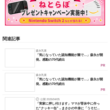
関連記事
森永乳業
「気になっていた認知機能が菌で…」森永が開
発。感動の70代続出
PR
森永乳業
「気になっていた認知機能が菌で…」森永が開
発。感動の70代続出
PR
公開 2026/04/05
「実家に押し付けます」ママが育休中に作っ
た“クッキー缶”→まさかの中身に「うそだ...