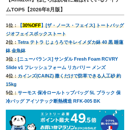
ムTOP5【2026年8月版】
1位：
【
30%OFF
】[ザ・ノース・フェイス] トートバッグ
ジオフェイスボックストート
2位：
Tetra テトラ じょうろでキレイメダカ鉢 40
黒 睡蓮
鉢 金魚鉢
3位：
[ニューバランス] サンダル Fresh Foam RCVRY
Slide v1 フレッシュフォーム リカバリー メンズ
4位：
カインズ(CAINZ) 撒くだけで防草できる人工砂 約
15kg
5位：
サーモス 保冷ロールトップバッグ 5L ブラック 保
冷バッグ アイソテック断熱構造 RFK-005 BK