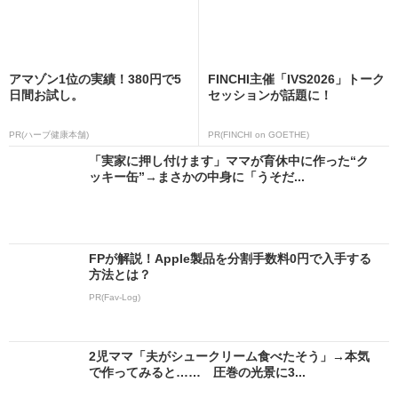
アマゾン1位の実績！380円で5
FINCHI主催「IVS2026」トーク
日間お試し。
セッションが話題に！
PR(ハーブ健康本舗)
PR(FINCHI on GOETHE)
「実家に押し付けます」ママが育休中に作った“ク
ッキー缶”→まさかの中身に「うそだ...
FPが解説！Apple製品を分割手数料0円で入手する
方法とは？
PR(Fav-Log)
2児ママ「夫がシュークリーム食べたそう」→本気
で作ってみると…… 圧巻の光景に3...