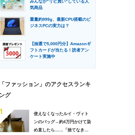
みんなが"リピ買い"している人
門メディア
建設×テクノロジーの最前線
気商品
重量約999g、最新CPU搭載のビ
ジネスPCの実力は？
【抽選で5,000円分】Amazonギ
フトカードが当たる！読者アン
ケート実施中
「ファッション」のアクセスランキ
ング
1
使えなくなったルイ・ヴィト
ンのバッグ→約4万円かけて染
め直したら……「捨てなきゃ