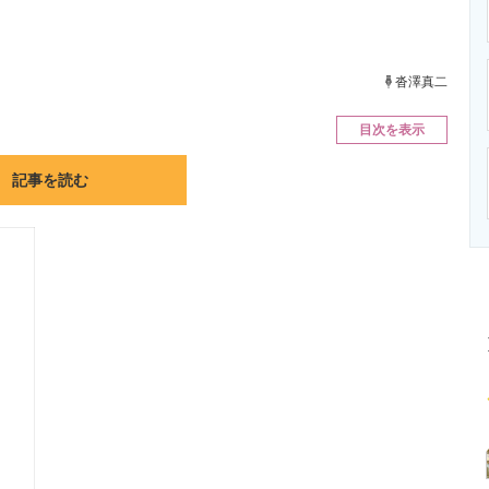
ニクス専門サイト
電子設計の基本と応用
エネルギーの専
沓澤真二
目次を表示
記事を読む