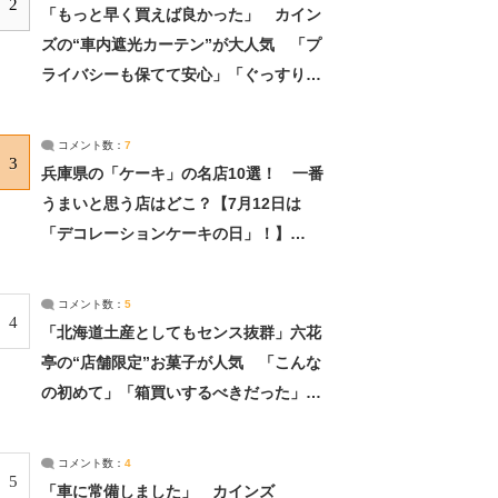
2
「もっと早く買えば良かった」 カイン
ズの“車内遮光カーテン”が大人気 「プ
ライバシーも保てて安心」「ぐっすり眠
れました」（2/2） | ライフ ねとらぼリ
サーチ：2ページ目
コメント数：
7
3
兵庫県の「ケーキ」の名店10選！ 一番
うまいと思う店はどこ？【7月12日は
「デコレーションケーキの日」！】
（2/4） | 兵庫県 ねとらぼリサーチ：2ペ
ージ目
コメント数：
5
4
「北海道土産としてもセンス抜群」六花
亭の“店舗限定”お菓子が人気 「こんな
の初めて」「箱買いするべきだった」
（1/2） | 北海道 ねとらぼリサーチ
コメント数：
4
5
「車に常備しました」 カインズ