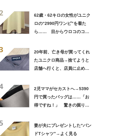
よかった」「そういう使い道
2
もあったのか」
62歳・62キロの女性がユニク
ロの“2990円ワンピ”を着た
ら…… 目からウロコのコー
デに「全色ほしいくらい」
3
「参考になりました」
20年前、亡き母が買ってくれ
たユニクロ商品→捨てようと
店舗へ行くと、店員に止めら
れ…… 280万表示の“神対
4
応”に「お値段以上のサービ
2児ママがセカストへ→5390
ス」
円で買ったバッグは……「お
得ですね！」 驚きの掘り出
しものに「セカストあなどれ
5
ない！」「美品です」
妻が夫にプレゼントした“バン
ドTシャツ”→よく見る