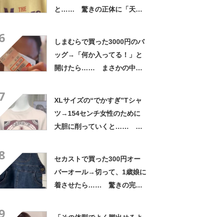
と…… 驚きの正体に「天
才!!!!」「お金払うから作って
6
ほしいレベル」
しまむらで買った3000円のバ
ッグ→「何か入ってる！」と
開けたら…… まさかの中身
に「買いに走った」「コスパ
7
良すぎる」
XLサイズの“でかすぎ”Tシャ
ツ→154センチ女性のために
大胆に削っていくと……
「めちゃくちゃイイなぁ
8
ー!!」「かっこいい」
セカストで買った300円オー
バーオール→切って、1歳娘に
着させたら…… 驚きの完成
品に「天才です！」
9