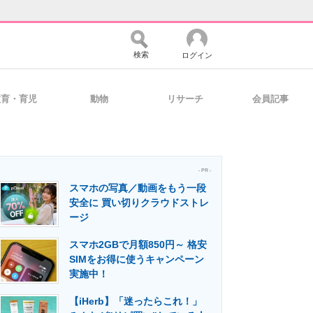
検索
ログイン
教育・育児
動物
リサーチ
会員記事
バイスの未来
好きが集まる 比べて選べる
- PR -
スマホの写真／動画をもう一段
コミュニティ
マーケ×ITの今がよく分かる
安全に 買い切りクラウドストレ
ージ
スマホ2GBで月額850円～ 格安
・活用を支援
SIMをお得に使うキャンペーン
実施中！
【iHerb】「迷ったらこれ！」