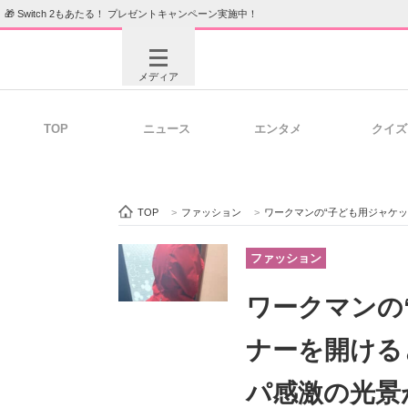
🎁 Switch 2もあたる！ プレゼントキャンペーン実施中！
メディア
TOP
ニュース
エンタメ
クイズ
注目記事を集めた総合ページ
ITの今
TOP
>
ファッション
>
ワークマンの“子ども用ジャケット”→フ
ビジネスと働き方のヒント
AI活用
ファッション
ワークマンの
ITエンジニア向け専門サイト
企業向けI
ナーを開ける
パ感激の光景