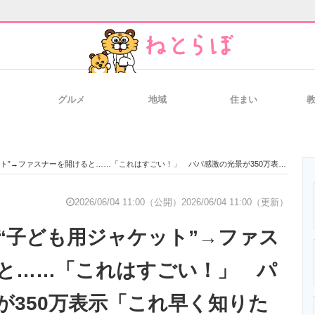
グルメ
地域
住まい
と未来を見通す
スマホと通信の最新トレンド
進化するPCとデ
ァスナーを開けると……「これはすごい！」 パパ感激の光景が350万表示「これ早く知りたかった！」
のいまが分かる
企業ITのトレンドを詳説
経営リーダーの
2026/06/04 11:00（公開）
2026/06/04 11:00（更新）
“子ども用ジャケット”→ファス
T製品の総合サイト
IT製品の技術・比較・事例
製造業のIT導入
と……「これはすごい！」 パ
が350万表示「これ早く知りた