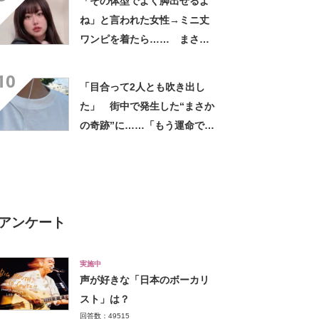
「その体型でよく脚出せるよ
ね」と言われた女性→ミニ丈
ワンピを着たら…… まさか
の姿に「『マジか！』って叫
10
んだ」「スーパーオシャレ」
「目合って2人とも吹き出し
た」 街中で発生した“まさか
の奇跡”に……「もう運命でし
ょ」 450万表示の写真に
「きまずいwww」
アンケート
実施中
声が好きな「日本のボーカリ
スト」は？
回答数：49515