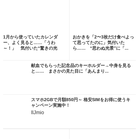
1月から使っていたカレンダ
おかきを「2〜3枚だけ食べよっ
ー、よく見ると……「うわ
て思ってたのに」気付いた
～！」 気付いた“驚きの光
ら…… “思わぬ光景”に「...
景”...
献血でもらった記念品のキーホルダー→中身を見る
と…… まさかの見た目に「あんまり...
スマホ2GBで月額850円～ 格安SIMをお得に使うキ
ャンペーン実施中！
IIJmio