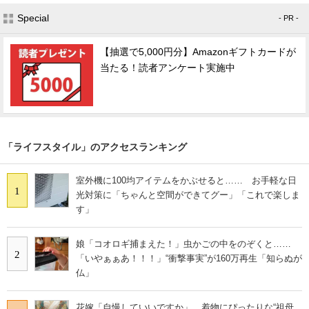
Special
- PR -
【抽選で5,000円分】Amazonギフトカードが
当たる！読者アンケート実施中
「ライフスタイル」のアクセスランキング
室外機に100均アイテムをかぶせると…… お手軽な日
1
光対策に「ちゃんと空間ができてグー」「これで楽しま
す」
娘「コオロギ捕まえた！」虫かごの中をのぞくと……
2
「いやぁぁあ！！！」“衝撃事実”が160万再生「知らぬが
仏」
花嫁「自慢していいですか」 着物にぴったりな“祖母