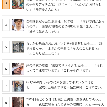
3
の手作りアイテム”に「ひえー！」「センスが素晴らし
い」「モデルさんかと」
自衛隊員だった25歳男性→10年後……「マジで何があっ
4
たの？」 衝撃の“現在の姿”が180万再生「別人…？」
「好きに生きんしゃい」
ちいかわ映画のおかおバッジを2個開封したら……「許
5
されるんか」 まさかの中身に「そんなことある!?」
「大当たりだ……な！」
絹の単衣の着物→“裏技でリメイク”したら…… 「うれ
6
しくて早速着ています」「これから作ります」
GUの990円Tシャツに穴を開けてボタンをつける
7
と…… 完成した斬新すぎる一品に称賛「これすごい」
2845日もヒゲを伸ばし続けた男性→意を決して剃った
8
ら…… 親戚に怒られたまさかの理由に「えぇwwwそん