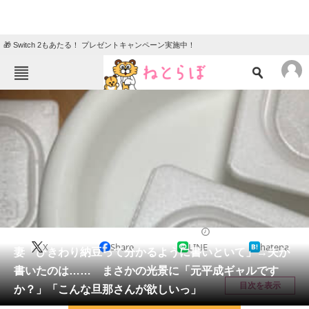
🎁 Switch 2もあたる！ プレゼントキャンペーン実施中！
ねとらぼメニュー
TOP
ニュース
エンタメ
クイズ
グルメ
地域
住まい
教育・育児
動物
リサーチ
ライフスタイル
2026/05/19 08:30（公開）
X
Share
LINE
hatena
会員記事
妻「ひきわり納豆って分かるように書いといて」→夫が
書いたのは…… まさかの光景に「元平成ギャルです
メディア
目次を表示
か？」「こんな旦那さんが欲しいっ」
注目記事を集めた総合ページ