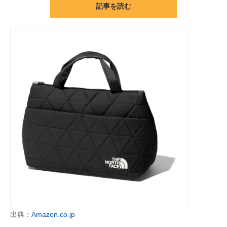
記事を読む
ITの今と未来を見通す
スマホと通信の最新トレンド
進化するPCとデバイスの未来
好きが集まる 比べて選べる
ビジネスと働き方のヒント
AI活用のいまが分かる
企業ITのトレンドを詳説
経営リーダーのコミュニティ
マーケ×ITの今がよく分かる
出典：
Amazon.co.jp
ITエンジニア向け専門サイト