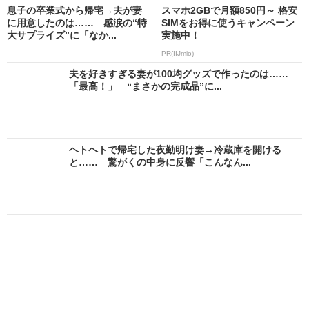
息子の卒業式から帰宅→夫が妻
スマホ2GBで月額850円～ 格安
に用意したのは…… 感涙の“特
SIMをお得に使うキャンペーン
大サプライズ”に「なか...
実施中！
PR(IIJmio)
夫を好きすぎる妻が100均グッズで作ったのは……
「最高！」 “まさかの完成品”に...
ヘトヘトで帰宅した夜勤明け妻→冷蔵庫を開ける
と…… 驚がくの中身に反響「こんなん...