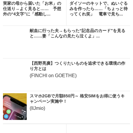
実家の母から届いた「お米」の
ダイソーのキットで、ぬいぐる
仕送り→よく見ると…… 予想
みを作ったら……「ちょっと待
外の“4文字”に「感動し...
ってくれ笑」 電車で見ち...
献血に行った夫→もらった“記念品のカード”を見る
と……妻「こんなの見たら泣くよ」...
【西野亮廣】つくりたいものを追求できる環境の作
り方とは
(FINCHI on GOETHE)
スマホ2GBで月額850円～ 格安SIMをお得に使うキ
ャンペーン実施中！
(IIJmio)