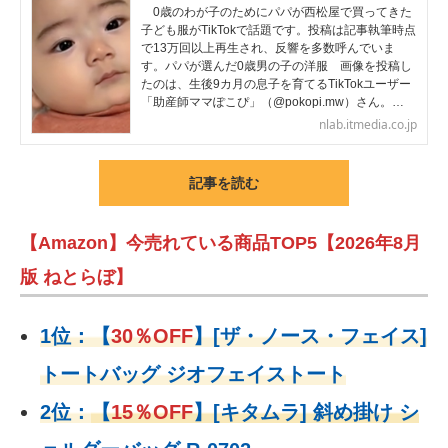
0歳のわが子のためにパパが西松屋で買ってきた
子ども服がTikTokで話題です。投稿は記事執筆時点
で13万回以上再生され、反響を多数呼んでいま
す。パパが選んだ0歳男の子の洋服 画像を投稿し
たのは、生後9カ月の息子を育てるTikTokユーザー
「助産師ママぽこぴ」（@pokopi.mw）さん。…
nlab.itmedia.co.jp
記事を読む
【Amazon】今売れている商品TOP5【2026年8月
版 ねとらぼ】
1位：
【
30％OFF
】
[ザ・ノース・フェイス]
トートバッグ ジオフェイストート
2位：
【
15％OFF
】
[キタムラ] 斜め掛け シ