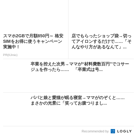
スマホ2GBで月額850円～ 格安
店でもらったショップ袋→切っ
SIMをお得に使うキャンペーン
てアイロンするだけで……「そ
実施中！
んなやり方があるなんて」...
PR(IIJmio)
卒業を控えた次男→ママが“材料費数百円”でコサー
ジュを作ったら…… 「卒業式は号...
パパと娘と愛猫が眠る寝室→ママがのぞくと……
まさかの光景に「笑ってお腹つりまし...
Recommended by