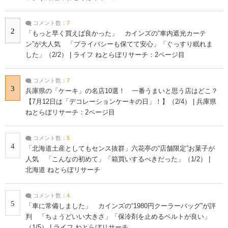
コメント数：
7
2
「もっと早く買えば良かった」 カインズの“車内遮光カーテ
ン”が大人気 「プライバシーも保てて安心」「ぐっすり眠れま
した」（2/2） | ライフ ねとらぼリサーチ：2ページ目
コメント数：
7
3
兵庫県の「ケーキ」の名店10選！ 一番うまいと思う店はどこ？
【7月12日は「デコレーションケーキの日」！】（2/4） | 兵庫県
ねとらぼリサーチ：2ページ目
コメント数：
5
4
「北海道土産としてもセンス抜群」六花亭の“店舗限定”お菓子が
人気 「こんなの初めて」「箱買いするべきだった」（1/2） |
北海道 ねとらぼリサーチ
コメント数：
4
5
「車に常備しました」 カインズの“1980円クーラーバッグ”が評
判 「ちょうどいい大きさ」「保冷剤を止めるベルトが良い」
（1/5） | ライフ ねとらぼリサーチ