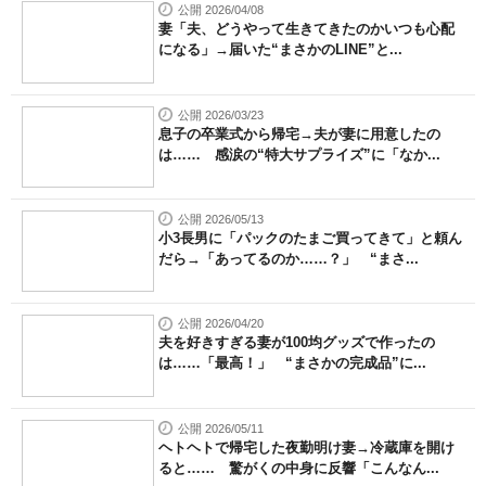
公開 2026/04/08
妻「夫、どうやって生きてきたのかいつも心配
になる」→届いた“まさかのLINE”と...
公開 2026/03/23
息子の卒業式から帰宅→夫が妻に用意したの
は…… 感涙の“特大サプライズ”に「なか...
公開 2026/05/13
小3長男に「パックのたまご買ってきて」と頼ん
だら→「あってるのか……？」 “まさ...
公開 2026/04/20
夫を好きすぎる妻が100均グッズで作ったの
は……「最高！」 “まさかの完成品”に...
公開 2026/05/11
ヘトヘトで帰宅した夜勤明け妻→冷蔵庫を開け
ると…… 驚がくの中身に反響「こんなん...