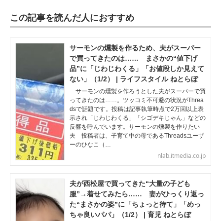
この記事を読んだ人におすすめ
サーモンの燻製を作るため、夫がスーパー
で買ってきたのは…… まさかの“値下げ
品”に「じわじわくる」「お値段しか見えて
ない」（1/2） | ライフスタイル ねとらぼ
サーモンの燻製を作ろうとした夫がスーパーで買
ってきたのは……。ツッコミ不可避の状況がThrea
dsで話題です。投稿は記事執筆時点で2万回以上表
示され「じわじわくる」「シゴデキじゃん」などの
反響を呼んでいます。サーモンの燻製を作りたい
夫 投稿者は、子育て中の母であるThreadsユーザ
ーのひなこ（…
nlab.itmedia.co.jp
夫が西松屋で買ってきた“大量の子ども
服”→着せてみたら…… 妻がひっくり返っ
た“まさかの姿”に「ちょっと待て」「めっ
ちゃ良いパパ」（1/2） | 育児 ねとらぼ