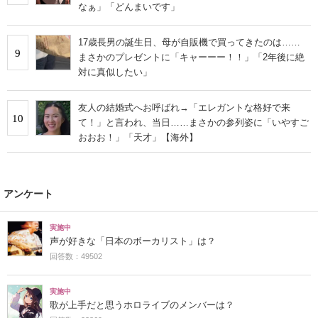
なぁ」「どんまいです」
17歳長男の誕生日、母が自販機で買ってきたのは……
9
まさかのプレゼントに「キャーーー！！」「2年後に絶
対に真似したい」
友人の結婚式へお呼ばれ→「エレガントな格好で来
10
て！」と言われ、当日……まさかの参列姿に「いやすご
おおお！」「天才」【海外】
アンケート
実施中
声が好きな「日本のボーカリスト」は？
回答数：49502
実施中
歌が上手だと思うホロライブのメンバーは？