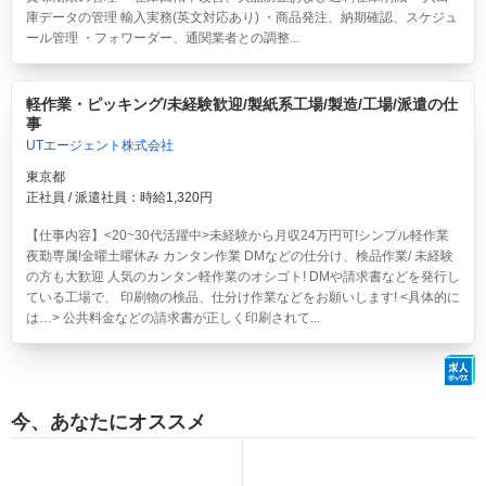
庫データの管理 輸入実務(英文対応あり) ・商品発注、納期確認、スケジュ
ール管理 ・フォワーダー、通関業者との調整...
軽作業・ピッキング/未経験歓迎/製紙系工場/製造/工場/派遣の仕
事
UTエージェント株式会社
東京都
正社員 / 派遣社員：時給1,320円
【仕事内容】<20~30代活躍中>
未経験から月収24万円可!シンプル軽作業
夜勤専属!金曜土曜休み
カンタン作業 DMなどの仕分け、検品作業/ 未経験
の方も大歓迎 人気のカンタン軽作業のオシゴト! DMや請求書などを発行し
ている工場で、 印刷物の検品、仕分け作業などをお願いします! <具体的に
は…> 公共料金などの請求書が正しく印刷されて...
今、あなたにオススメ