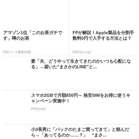
アマゾン1位「このお茶ガチで
FPが解説！Apple製品を分割手
す」噂のお茶
数料0円で入手する方法とは？
PR(ハーブ健康本舗)
PR(Fav-Log)
妻「夫、どうやって生きてきたのかいつも心配にな
る」→届いた“まさかのLINE”と...
スマホ2GBで月額850円～ 格安SIMをお得に使うキ
ャンペーン実施中！
PR(IIJmio)
小3長男に「パックのたまご買ってきて」と頼んだ
ら→「あってるのか……？」 “まさ...