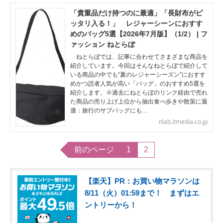
「貴重品だけ持つのに最適」「長財布がピ
ッタリ入る！」 レジャーシーンにおすす
めのバッグ5選【2026年7月版】（1/2） | フ
ァッション ねとらぼ
ねとらぼでは、記事に合わせてさまざまな商品を
紹介しています。今回はそんなねとらぼで紹介して
いる商品の中でも“夏のレジャーシーズン”におすす
めかつ読者人気が高い「バッグ」のおすすめ5選を
紹介します。※過去にねとらぼのリンク経由で売れ
た商品の売り上げ上位から抽出食べ歩きや散策に最
適：旅行のサブバッグにも…
nlab.itmedia.co.jp
前のページ
1
2
【楽天】PR：お買い物マラソンは
8/11（火）01:59まで！ まずはエ
ントリーから！