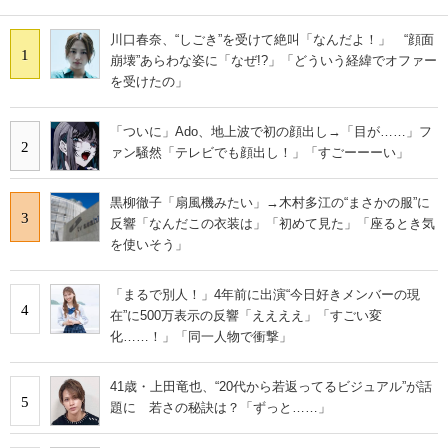
川口春奈、“しごき”を受けて絶叫「なんだよ！」 “顔面
1
崩壊”あらわな姿に「なぜ!?」「どういう経緯でオファー
を受けたの」
「ついに」Ado、地上波で初の顔出し→「目が……」フ
2
ァン騒然「テレビでも顔出し！」「すごーーーい」
黒柳徹子「扇風機みたい」→木村多江の“まさかの服”に
3
反響「なんだこの衣装は」「初めて見た」「座るとき気
を使いそう」
「まるで別人！」4年前に出演“今日好きメンバーの現
4
在”に500万表示の反響「ええええ」「すごい変
化……！」「同一人物で衝撃」
41歳・上田竜也、“20代から若返ってるビジュアル”が話
5
題に 若さの秘訣は？「ずっと……」