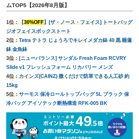
ムTOP5【2026年8月版】
1位：
【
30%OFF
】[ザ・ノース・フェイス] トートバッグ
ジオフェイスボックストート
2位：
Tetra テトラ じょうろでキレイメダカ鉢 40
黒 睡蓮
鉢 金魚鉢
3位：
[ニューバランス] サンダル Fresh Foam RCVRY
Slide v1 フレッシュフォーム リカバリー メンズ
4位：
カインズ(CAINZ) 撒くだけで防草できる人工砂 約
15kg
5位：
サーモス 保冷ロールトップバッグ 5L ブラック 保
冷バッグ アイソテック断熱構造 RFK-005 BK