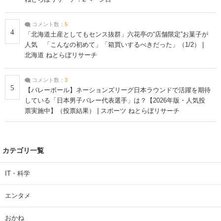
コメント数：
5
4
「北海道土産としてもセンス抜群」六花亭の“店舗限定”お菓子が
人気 「こんなの初めて」「箱買いするべきだった」（1/2） |
北海道 ねとらぼリサーチ
コメント数：
3
5
【バレーボール】ネーションズリーグ日本ラウンドで活躍を期待
している「日本男子バレー代表選手」は？【2026年版・人気投
票実施中】（投票結果） | スポーツ ねとらぼリサーチ
カテゴリ一覧
IT・科学
エンタメ
おかね