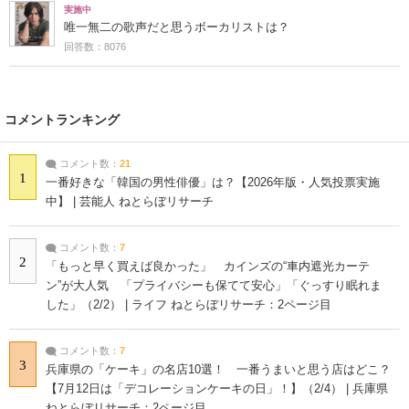
実施中
唯一無二の歌声だと思うボーカリストは？
回答数：8076
コメントランキング
コメント数：
21
1
一番好きな「韓国の男性俳優」は？【2026年版・人気投票実施
中】 | 芸能人 ねとらぼリサーチ
コメント数：
7
2
「もっと早く買えば良かった」 カインズの“車内遮光カーテ
ン”が大人気 「プライバシーも保てて安心」「ぐっすり眠れま
した」（2/2） | ライフ ねとらぼリサーチ：2ページ目
コメント数：
7
3
兵庫県の「ケーキ」の名店10選！ 一番うまいと思う店はどこ？
【7月12日は「デコレーションケーキの日」！】（2/4） | 兵庫県
ねとらぼリサーチ：2ページ目