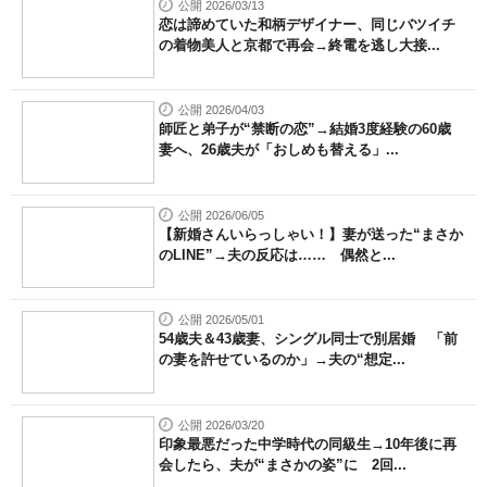
公開 2026/03/13
恋は諦めていた和柄デザイナー、同じバツイチ
の着物美人と京都で再会→終電を逃し大接...
公開 2026/04/03
師匠と弟子が“禁断の恋”→結婚3度経験の60歳
妻へ、26歳夫が「おしめも替える」...
公開 2026/06/05
【新婚さんいらっしゃい！】妻が送った“まさか
のLINE”→夫の反応は…… 偶然と...
公開 2026/05/01
54歳夫＆43歳妻、シングル同士で別居婚 「前
の妻を許せているのか」→夫の“想定...
公開 2026/03/20
印象最悪だった中学時代の同級生→10年後に再
会したら、夫が“まさかの姿”に 2回...