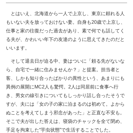
とはいえ、北海道から一人で上京し、東京に頼れる人
もいない夫を放っておけない妻。自身も20歳で上京し、
仕事と家の往復だった過去があり、素で何でも話してく
る夫が、かわいい年下の友達のように思えてきたのだと
いいます。
そして退去日が迫る中、妻はついに「頼る先がないな
ら、自宅で一緒に住みませんか？」と提案。担当者と
客、しかも知り合ったばかりの異性という、あまりにも
異例の展開にMC2人も驚愕。2人は同居前に食事へ行
き、男女の線引きについてもしっかり話し合ったそうで
すが、夫には「女の子の家に泊まるのは初めて。よから
ぬことを考えてしまう邪念があった」と正直な不安も。
そこで夫が出した答えは、寝袋のチャックを全て閉め、
手足を拘束した“芋虫状態”で生活することでした。