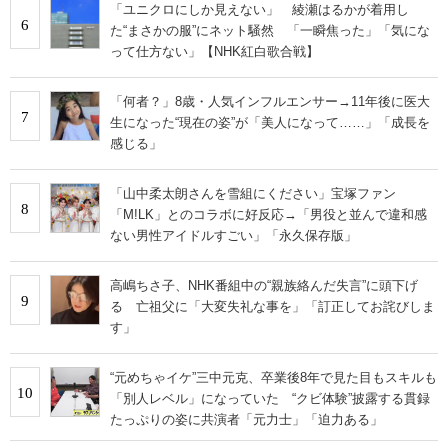
「ユニクロにしか見えない」 綾瀬はるかが着用し
6
た“まさかの服”にネット騒然 「一瞬焦った」「気にな
って仕方ない」【NHK紅白歌合戦】
「何者？」8歳・人気インフルエンサー→11年後に医大
7
生になった“現在の姿”が「美人になって……」「成長を
感じる」
「山中柔太朗さんを雪組にください」宝塚ファン
8
「M!LK」とのコラボに好反応→「男役と並んで違和感
ない男性アイドルすごい」「永久保存版」
高嶋ちさ子、NHK番組中の“親族絡んだ失言”に頭下げ
9
る 亡祖父に「大変失礼な事を」「訂正してお詫びしま
す」
“元めちゃイケ”三中元克、卒業後8年で見た目もスキルも
10
「別人レベル」になっていた “クビ体験”披露する貫録
たっぷりの姿に共演者「元力士」「迫力ある」