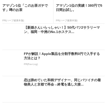
アマゾン1位「このお茶ガチで
アマゾン1位の実績！380円で5
す」噂のお茶
日間お試し。
PR(ハーブ健康本舗)
PR(ハーブ健康本舗)
【新婚さんいらっしゃい！】50代バツ2サラリーマ
ン、福岡・中洲のNo.1ホステス...
FPが解説！Apple製品を分割手数料0円で入手する
方法とは？
PR(Fav-Log)
恋は諦めていた和柄デザイナー、同じバツイチの着
物美人と京都で再会→終電を逃し大接...