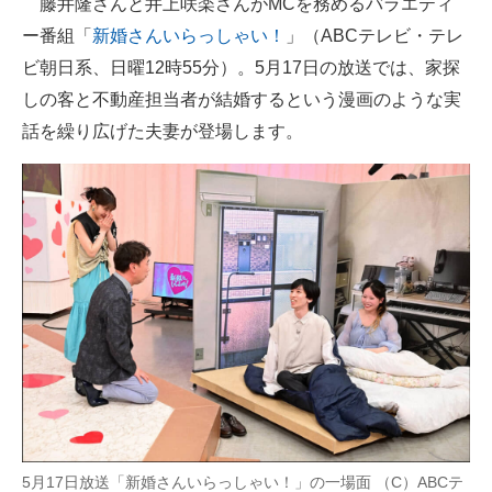
藤井隆さんと井上咲楽さんがMCを務めるバラエティ
ー番組「
新婚さんいらっしゃい！
」（ABCテレビ・テレ
ITの今と未来を見通す
ビ朝日系、日曜12時55分）。5月17日の放送では、家探
スマホと通信の最新トレンド
しの客と不動産担当者が結婚するという漫画のような実
話を繰り広げた夫妻が登場します。
進化するPCとデバイスの未来
好きが集まる 比べて選べる
ビジネスと働き方のヒント
AI活用のいまが分かる
企業ITのトレンドを詳説
経営リーダーのコミュニティ
マーケ×ITの今がよく分かる
ITエンジニア向け専門サイト
5月17日放送「新婚さんいらっしゃい！」の一場面 （C）ABCテ