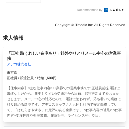
Recommended by
Copyright © ITmedia Inc. All Rights Reserved.
求人情報
「正社員/うれしい在宅あり」社外やりとりメール中心の営業事
務
アデコ株式会社
東京都
正社員 / 派遣社員：時給1,600円
【仕事内容】<主な仕事内容> IT業界での営業事務です 正社員前提 電話は
ほぼなしだから、集中しやすい!/受発注から出荷、保守更新までをおまか
せします。メール中心の対応なので、電話に追われず、落ち着いて業務に
取り組める環境です。アデコスタッフさんも同じ社内で安定勤務してい
て、「はたらきやすさ」に定評のある企業です。 <仕事内容の補足> <仕事
内容>受注処理や発注業務、在庫管理、ライセンス発行や出...