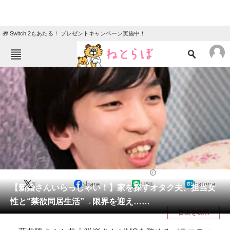
🎁 Switch 2もあたる！ プレゼントキャンペーン実施中！
ねとらぼメニュー
TOP
ニュース
エンタメ
クイズ
グルメ
地域
住まい
教育・育児
動物
リサーチ
テレビ
2026/05/15 05:05（公開）
X
Share
LINE
hatena
会員記事
【新婚さんいらっしゃい！】家を探すオタク夫、担当女
性と“禁欲同居生活”→限界を迎え……
メディア
目次を表示
注目記事を集めた総合ページ