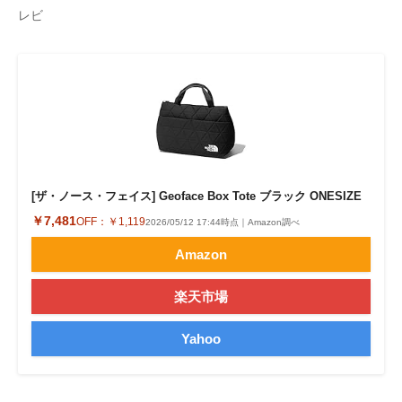
レビ
企業向けIT製品の総合サイト
IT製品の技術・比較・事例
製造業のIT導入・活用を支援
モノづくり技術者専門サイト
エレクトロニクス専門サイト
[ザ・ノース・フェイス] Geoface Box Tote ブラック ONESIZE
電子設計の基本と応用
￥7,481
OFF：
￥1,119
2026/05/12 17:44時点｜Amazon調べ
エネルギーの専門メディア
Amazon
建設×テクノロジーの最前線
楽天市場
ちょっと気になるネットの話題
Yahoo