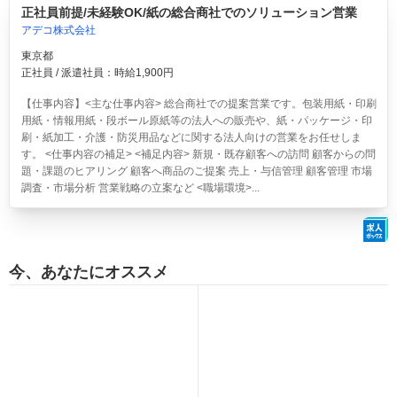
正社員前提/未経験OK/紙の総合商社でのソリューション営業
アデコ株式会社
東京都
正社員 / 派遣社員：時給1,900円
【仕事内容】<主な仕事内容> 総合商社での提案営業です。包装用紙・印刷
用紙・情報用紙・段ボール原紙等の法人への販売や、紙・パッケージ・印
刷・紙加工・介護・防災用品などに関する法人向けの営業をお任せしま
す。 <仕事内容の補足> <補足内容> 新規・既存顧客への訪問 顧客からの問
題・課題のヒアリング 顧客へ商品のご提案 売上・与信管理 顧客管理 市場
調査・市場分析 営業戦略の立案など <職場環境>...
今、あなたにオススメ