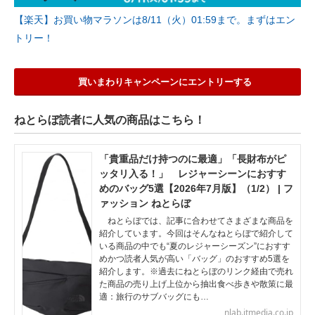
【楽天】お買い物マラソンは8/11（火）01:59まで。まずはエン
トリー！
買いまわりキャンペーンにエントリーする
ねとらぼ読者に人気の商品はこちら！
「貴重品だけ持つのに最適」「長財布がピ
ッタリ入る！」 レジャーシーンにおすす
めのバッグ5選【2026年7月版】（1/2） | フ
ァッション ねとらぼ
ねとらぼでは、記事に合わせてさまざまな商品を
紹介しています。今回はそんなねとらぼで紹介して
いる商品の中でも“夏のレジャーシーズン”におすす
めかつ読者人気が高い「バッグ」のおすすめ5選を
紹介します。※過去にねとらぼのリンク経由で売れ
た商品の売り上げ上位から抽出食べ歩きや散策に最
適：旅行のサブバッグにも…
nlab.itmedia.co.jp