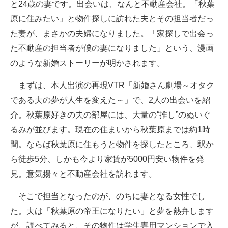
と24歳の妻です。出会いは、なんと不動産会社。「秋葉
原に住みたい」と物件探しに訪れた夫とその担当者だっ
た妻が、まさかの夫婦になりました。「家探しで出会っ
た不動産の担当者が僕の妻になりました」という、漫画
のような新婚ストーリーが明かされます。
まずは、本人出演の再現VTR「新婚さん劇場～オタク
である夫の夢が人生を変えた～」で、2人の出会いを紹
介。秋葉原好きの夫の部屋には、大量の“推し”のぬいぐ
るみが並びます。現在の住まいから秋葉原までは約1時
間。ならば秋葉原に住もうと物件を探したところ、駅か
ら徒歩5分、しかも今より家賃が5000円安い物件を発
見。意気揚々と不動産会社を訪れます。
そこで担当となったのが、のちに妻となる女性でし
た。夫は「秋葉原の帝王になりたい」と夢を熱弁します
が、調べてみると、その物件は学生専用マンションで入