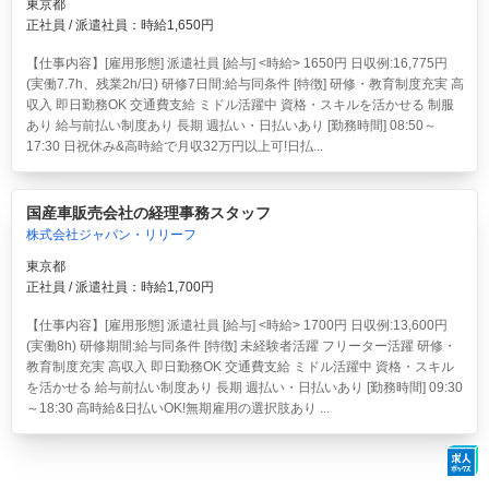
東京都
正社員 / 派遣社員：時給1,650円
【仕事内容】[雇用形態] 派遣社員 [給与] <時給> 1650円 日収例:16,775円
(実働7.7h、残業2h/日) 研修7日間:給与同条件 [特徴] 研修・教育制度充実 高
収入 即日勤務OK 交通費支給 ミドル活躍中 資格・スキルを活かせる 制服
あり 給与前払い制度あり 長期 週払い・日払いあり [勤務時間] 08:50～
17:30 日祝休み&高時給で月収32万円以上可!日払...
国産車販売会社の経理事務スタッフ
株式会社ジャパン・リリーフ
東京都
正社員 / 派遣社員：時給1,700円
【仕事内容】[雇用形態] 派遣社員 [給与] <時給> 1700円 日収例:13,600円
(実働8h) 研修期間:給与同条件 [特徴] 未経験者活躍 フリーター活躍 研修・
教育制度充実 高収入 即日勤務OK 交通費支給 ミドル活躍中 資格・スキル
を活かせる 給与前払い制度あり 長期 週払い・日払いあり [勤務時間] 09:30
～18:30 高時給&日払いOK!無期雇用の選択肢あり ...