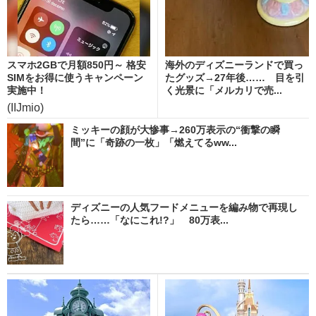
スマホ2GBで月額850円～ 格安
海外のディズニーランドで買っ
SIMをお得に使うキャンペーン
たグッズ→27年後…… 目を引
実施中！
く光景に「メルカリで売...
(IIJmio)
ミッキーの顔が大惨事→260万表示の“衝撃の瞬
間”に「奇跡の一枚」「燃えてるww...
ディズニーの人気フードメニューを編み物で再現し
たら……「なにこれ!?」 80万表...