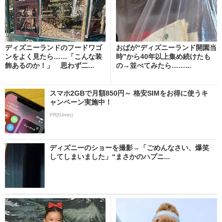
ディズニーランドのフードワゴ
おばが“ディズニーランド開園当
ンをよく見たら……「こんな装
時”から40年以上集め続けたも
飾あるのか！」 思わず二...
の→並べてみたら……...
スマホ2GBで月額850円～ 格安SIMをお得に使うキ
ャンペーン実施中！
PR(IIJmio)
ディズニーのショーを撮影→「ごめんなさい、爆笑
してしまいました」“まさかのハプニ...