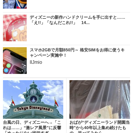
ディズニーの新作ハンドクリームを手に出すと……
「え!!」「なんだこれ!!」 14...
スマホ2GBで月額850円～ 格安SIMをお得に使うキ
ャンペーン実施中！
IIJmio
台風の日、ディズニーへ→「こ
おばが“ディズニーランド開園当
れは……」“激レア風景”に反響
時”から40年以上集め続けたも
「めったにない状況すぎ...
の→並べてみたら……...