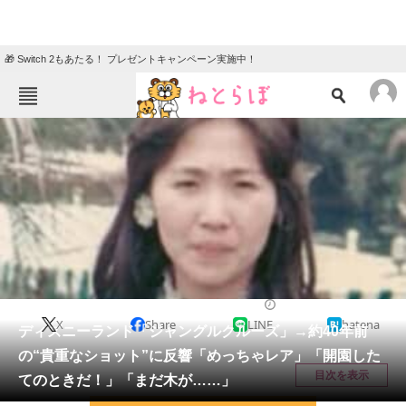
🎁 Switch 2もあたる！ プレゼントキャンペーン実施中！
ねとらぼメニュー
TOP
ニュース
エンタメ
クイズ
グルメ
地域
住まい
教育・育児
動物
リサーチ
ディズニー
2026/05/14 17:35（公開）
X
Share
LINE
hatena
会員記事
ディズニーランド「ジャングルクルーズ」→約40年前
の“貴重なショット”に反響「めっちゃレア」「開園した
メディア
目次を表示
てのときだ！」「まだ木が……」
注目記事を集めた総合ページ