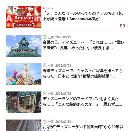
Amazon
「え、こんなセールやってたの？」80％OFF以
上が続々登場！Amazonの本気が...
PR
公開 2026/06/11
台風の日、ディズニーへ→「これは……」“激レ
ア風景”に反響「めったにない状況すぎ...
公開 2026/06/04
香港ディズニーで、キャストに写真を撮っても
らった→日本とは違う“衝撃の撮影結果”...
公開 2026/03/22
ディズニーランドのフードワゴンをよく見た
ら……「こんな装飾あるのか！」 思わず二...
公開 2026/03/10
おばが“ディズニーランド開園当時”から40年以