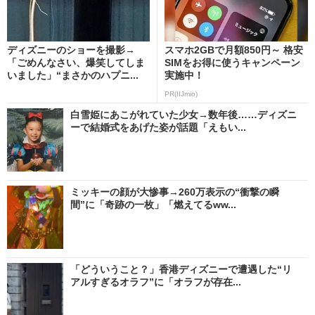
ディズニーのショーを撮影→
スマホ2GBで月額850円～ 格安
「ごめんなさい、爆笑してしま
SIMをお得に使うキャンペーン
いました」“まさかのハプニ...
実施中！
PR(IIJmio)
白雪姫にあこがれていた少女→数年後……ディズニ
ーで結婚式をあげた姿が話題「えもい...
ミッキーの顔が大惨事→260万表示の“衝撃の瞬
間”に「奇跡の一枚」「燃えてるww...
「どういうこと？」香港ディズニーで遭遇した“リ
アルすぎるオラフ”に「オラフが存在...