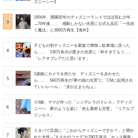
ズニーシー】
1956年、開園翌年のディズニーランドでほほ笑む少年
3
→70年後…… 感動しかない光景に公式も反応「一生続
く魔法」と3800万再生【海外】
子どもの初ディズニーを家族で満喫→駐車場に戻った
4
ら…… 230万表示の驚きの光景に「粋すぎてもう…」
「レアオブレアだと思います」
2歳娘にカメラを持たせ、ディズニーを歩かせた
5
ら…… 560万再生の“夢の国の光景”に「CMに起用され
ていいレベル」「涙が止まらねぇ」
小3娘、ママが作った「シンデレラのドレス」でディズ
6
ニーへ 夢のような姿に「色も素材も完璧」「リアルプ
リンセス」
スタバで店員に「これからディズニーですか？」と聞か
7
れた女性→“まさかのコーデ”が290万表示「センス爆発」