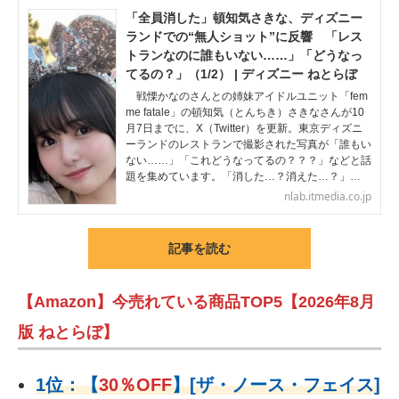
「全員消した」頓知気さきな、ディズニー
ランドでの“無人ショット”に反響 「レス
トランなのに誰もいない……」「どうなっ
てるの？」（1/2） | ディズニー ねとらぼ
戦慄かなのさんとの姉妹アイドルユニット「fem
me fatale」の頓知気（とんちき）さきなさんが10
月7日までに、X（Twitter）を更新。東京ディズニ
ーランドのレストランで撮影された写真が「誰もい
ない……」「これどうなってるの？？？」などと話
題を集めています。「消した…？消えた…？」…
nlab.itmedia.co.jp
記事を読む
【Amazon】今売れている商品TOP5【2026年8月
版 ねとらぼ】
1位：
【
30％OFF
】
[ザ・ノース・フェイス]