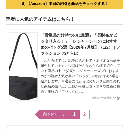
【Amazon】本日の割引き商品をチェックする！
読者に人気のアイテムはこちら！
「貴重品だけ持つのに最適」「長財布がピ
ッタリ入る！」 レジャーシーンにおすす
めのバッグ5選【2026年7月版】（1/2） | フ
ァッション ねとらぼ
ねとらぼでは、記事に合わせてさまざまな商品を
紹介しています。今回はそんなねとらぼで紹介して
いる商品の中でも“夏のレジャーシーズン”におすす
めかつ読者人気が高い「バッグ」のおすすめ5選を
紹介します。※過去にねとらぼのリンク経由で売れ
た商品の売り上げ上位から抽出食べ歩きや散策に最
適：旅行のサブバッグにも…
nlab.itmedia.co.jp
前のページ
1
2