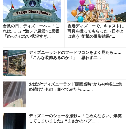
台風の日、ディズニーへ→「こ
香港ディズニーで、キャストに
れは……」“激レア風景”に反響
写真を撮ってもらった→日本と
「めったにない状況すぎ...
は違う“衝撃の撮影結果”...
ディズニーランドのフードワゴンをよく見たら……
「こんな装飾あるのか！」 思わず二...
おばが“ディズニーランド開園当時”から40年以上集
め続けたもの→並べてみたら……...
ディズニーのショーを撮影→「ごめんなさい、爆笑
してしまいました」“まさかのハプニ...