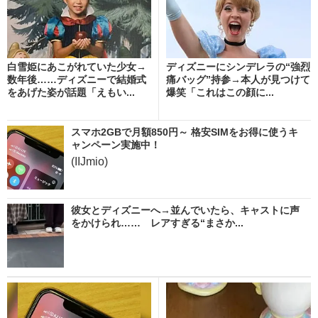
白雪姫にあこがれていた少女→
ディズニーにシンデレラの“強烈
数年後……ディズニーで結婚式
痛バッグ”持参→本人が見つけて
をあげた姿が話題「えもい...
爆笑「これはこの顔に...
スマホ2GBで月額850円～ 格安SIMをお得に使うキ
ャンペーン実施中！
(IIJmio)
彼女とディズニーへ→並んでいたら、キャストに声
をかけられ…… レアすぎる“まさか...