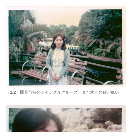
企業向けIT製品の総合サイト
IT製品の技術・比較・事例
製造業のIT導入・活用を支援
モノづくり技術者専門サイト
エレクトロニクス専門サイト
電子設計の基本と応用
エネルギーの専門メディア
（
1/2
）開業当時のジャングルクルーズ。まだ木々の背が低い
建設×テクノロジーの最前線
ちょっと気になるネットの話題