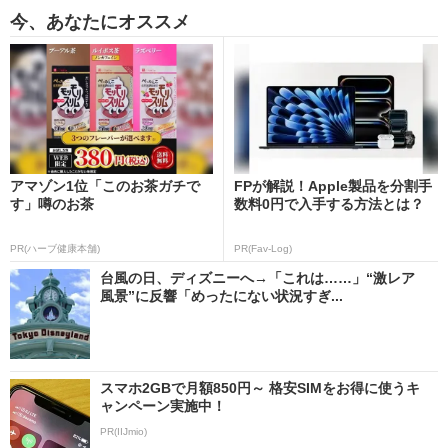
今、あなたにオススメ
アマゾン1位「このお茶ガチで
FPが解説！Apple製品を分割手
す」噂のお茶
数料0円で入手する方法とは？
PR(ハーブ健康本舗)
PR(Fav-Log)
台風の日、ディズニーへ→「これは……」“激レア
風景”に反響「めったにない状況すぎ...
スマホ2GBで月額850円～ 格安SIMをお得に使うキ
ャンペーン実施中！
PR(IIJmio)