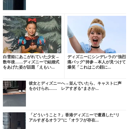
白雪姫にあこがれていた少女→
ディズニーにシンデレラの“強烈
数年後……ディズニーで結婚式
痛バッグ”持参→本人が見つけて
をあげた姿が話題「えもい...
爆笑「これはこの顔に...
彼女とディズニーへ→並んでいたら、キャストに声
をかけられ…… レアすぎる“まさか...
「どういうこと？」香港ディズニーで遭遇した“リ
アルすぎるオラフ”に「オラフが存在...