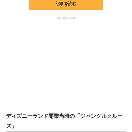
記事を読む
ITの今と未来を見通す
advertisement
スマホと通信の最新トレンド
進化するPCとデバイスの未来
好きが集まる 比べて選べる
ビジネスと働き方のヒント
AI活用のいまが分かる
企業ITのトレンドを詳説
経営リーダーのコミュニティ
マーケ×ITの今がよく分かる
ディズニーランド開業当時の「ジャングルクルー
ズ」
ITエンジニア向け専門サイト