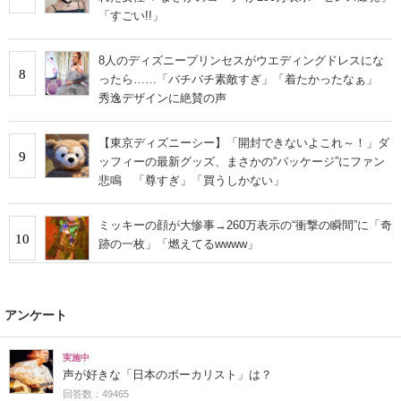
「すごい!!」
8人のディズニープリンセスがウエディングドレスにな
8
ったら……「バチバチ素敵すぎ」「着たかったなぁ」
秀逸デザインに絶賛の声
【東京ディズニーシー】「開封できないよこれ～！」ダ
9
ッフィーの最新グッズ、まさかの“パッケージ”にファン
悲鳴 「尊すぎ」「買うしかない」
ミッキーの顔が大惨事→260万表示の“衝撃の瞬間”に「奇
10
跡の一枚」「燃えてるwwww」
アンケート
実施中
声が好きな「日本のボーカリスト」は？
回答数：49465