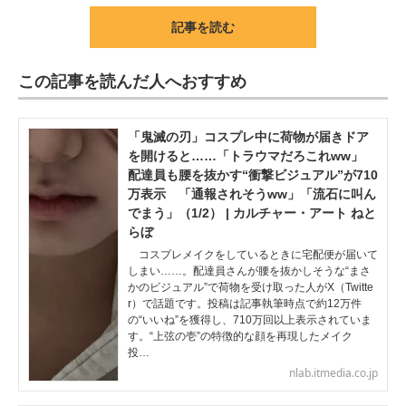
記事を読む
この記事を読んだ人へおすすめ
「鬼滅の刃」コスプレ中に荷物が届きドア
を開けると……「トラウマだろこれww」
配達員も腰を抜かす“衝撃ビジュアル”が710
万表示 「通報されそうww」「流石に叫ん
でまう」（1/2） | カルチャー・アート ねと
らぼ
コスプレメイクをしているときに宅配便が届いて
しまい……。配達員さんが腰を抜かしそうな“まさ
かのビジュアル”で荷物を受け取った人がX（Twitte
r）で話題です。投稿は記事執筆時点で約12万件
の“いいね”を獲得し、710万回以上表示されていま
す。“上弦の壱”の特徴的な顔を再現したメイク
投…
nlab.itmedia.co.jp