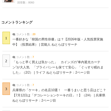
回答数：8060
コメントランキング
コメント数：
20
1
一番好きな「韓国の男性俳優」は？【2026年版・人気投票実施
中】（投票結果） | 芸能人 ねとらぼリサーチ
コメント数：
7
2
「もっと早く買えば良かった」 カインズの“車内遮光カーテ
ン”が大人気 「プライバシーも保てて安心」「ぐっすり眠れま
した」（2/2） | ライフ ねとらぼリサーチ：2ページ目
コメント数：
7
3
兵庫県の「ケーキ」の名店10選！ 一番うまいと思う店はどこ？
【7月12日は「デコレーションケーキの日」！】（2/4） | 兵庫県
ねとらぼリサーチ：2ページ目