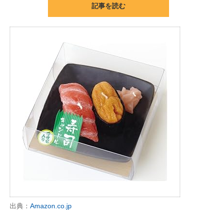
記事を読む
ITの今と未来を見通す
スマホと通信の最新トレンド
進化するPCとデバイスの未来
好きが集まる 比べて選べる
ビジネスと働き方のヒント
AI活用のいまが分かる
企業ITのトレンドを詳説
経営リーダーのコミュニティ
マーケ×ITの今がよく分かる
出典：
Amazon.co.jp
ITエンジニア向け専門サイト