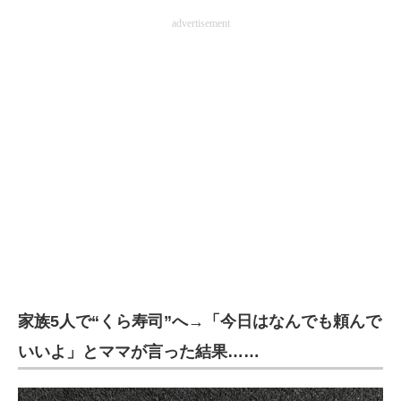
企業向けIT製品の総合サイト
advertisement
IT製品の技術・比較・事例
製造業のIT導入・活用を支援
モノづくり技術者専門サイト
エレクトロニクス専門サイト
電子設計の基本と応用
エネルギーの専門メディア
建設×テクノロジーの最前線
家族5人で“くら寿司”へ→「今日はなんでも頼んで
ちょっと気になるネットの話題
いいよ」とママが言った結果……