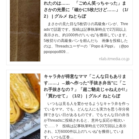
れたのは…… 「ごめん笑っちゃった」ま
さかの光景に「確かに5枚だけど……」（1/
2） | グルメ ねとらぼ
まさかの見た目な5枚切りの高級食パンが、Thre
adsで話題です。投稿は記事執筆時点で2万回以上
表示され、約1000件の“いいね”を獲得しています。
5枚切りの高級食パンを頼んだら 画像を投稿した
のは、Threadsユーザーの「Popo & Pippi」（@po
ppopopo809…
nlab.itmedia.co.jp
キャラ弁が得意なママ「こんな日もありま
す……」→娘へ作った“手抜き弁当”に「こ
れ手抜きなの？」「超ご馳走じゃねえか!!」
「買わせて」（1/2） | グルメ ねとらぼ
いつもは見る人を驚かせるようなキャラ弁を作っ
ているママ。でも、どんな人にも実力を思う存分発
揮できない日があるものです。でもそんな日の弁当
がThreadsに投稿されると、意外な反応が相次い
で……？ 投稿は記事執筆時点で20万回以上表示
され、1万6000件以上の“いいね”を獲得していま
す。いつも圧巻…