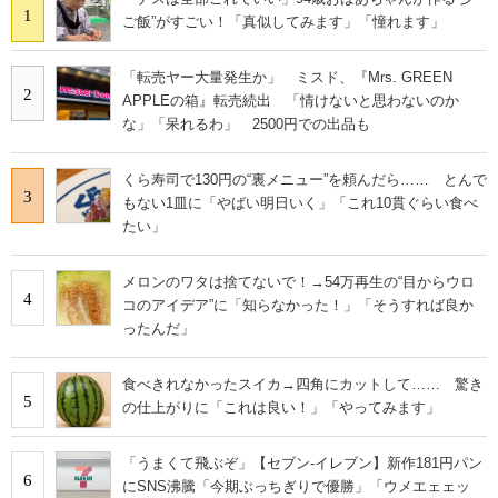
1
ご飯”がすごい！「真似してみます」「憧れます」
「転売ヤー大量発生か」 ミスド、『Mrs. GREEN
2
APPLEの箱』転売続出 「情けないと思わないのか
な」「呆れるわ」 2500円での出品も
くら寿司で130円の“裏メニュー”を頼んだら…… とんで
3
もない1皿に「やばい明日いく」「これ10貫ぐらい食べ
たい」
メロンのワタは捨てないで！→54万再生の“目からウロ
4
コのアイデア”に「知らなかった！」「そうすれば良か
ったんだ」
食べきれなかったスイカ→四角にカットして…… 驚き
5
の仕上がりに「これは良い！」「やってみます」
「うまくて飛ぶぞ」【セブン‐イレブン】新作181円パン
6
にSNS沸騰「今期ぶっちぎりで優勝」「ウメエェェッ