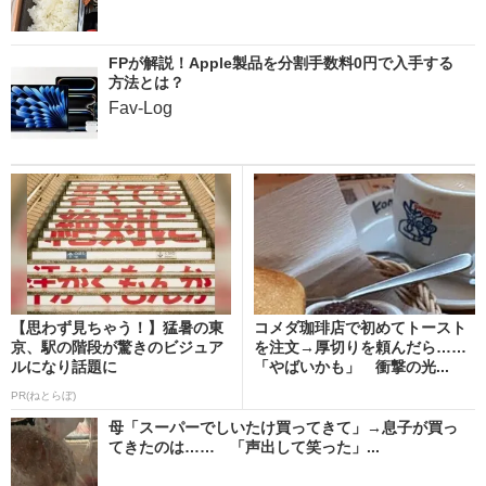
FPが解説！Apple製品を分割手数料0円で入手する
方法とは？
Fav-Log
【思わず見ちゃう！】猛暑の東
コメダ珈琲店で初めてトースト
京、駅の階段が驚きのビジュア
を注文→厚切りを頼んだら……
ルになり話題に
「やばいかも」 衝撃の光...
PR(ねとらぼ)
母「スーパーでしいたけ買ってきて」→息子が買っ
てきたのは…… 「声出して笑った」...