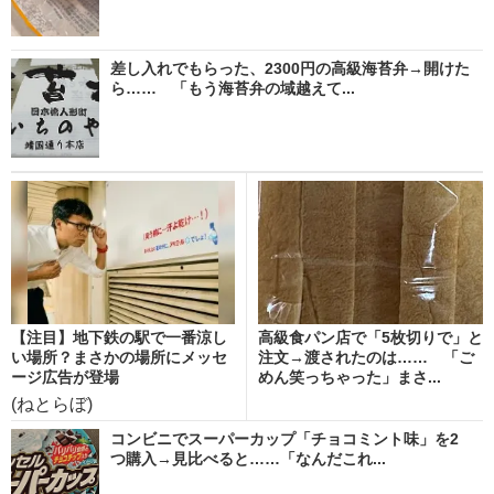
差し入れでもらった、2300円の高級海苔弁→開けた
ら…… 「もう海苔弁の域越えて...
【注目】地下鉄の駅で一番涼し
高級食パン店で「5枚切りで」と
い場所？まさかの場所にメッセ
注文→渡されたのは…… 「ご
ージ広告が登場
めん笑っちゃった」まさ...
(ねとらぼ)
コンビニでスーパーカップ「チョコミント味」を2
つ購入→見比べると……「なんだこれ...