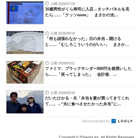
公開 2026/07/19
30歳男性がくら寿司に入店→タッチパネルを見
たら……「クッソwww」 まさかの光...
公開 2026/05/18
「何も頑張れなかった」日の弁当→開ける
と……「むしろこういうのがいい」 まさか
の...
公開 2026/03/21
ファミマ、ブラックサンダー880円を箱買いした
ら……「笑ってしまった」 会計後、...
公開 2026/05/19
だいたひかる・夫「弁当を妻が買ってきてくれ
て…」→“夫に食べさせたかった弁当”に...
Recommended by
Copyright © ITmedia Inc. All Rights Reserved.