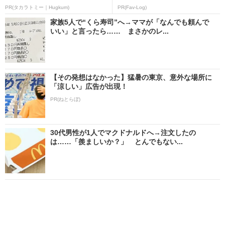
PR(タカラトミー｜Hugkum)
PR(Fav-Log)
家族5人で“くら寿司”へ→ママが「なんでも頼んで
いい」と言ったら…… まさかのレ...
【その発想はなかった】猛暑の東京、意外な場所に
「涼しい」広告が出現！
PR(ねとらぼ)
30代男性が1人でマクドナルドへ→注文したの
は……「羨ましいか？」 とんでもない...