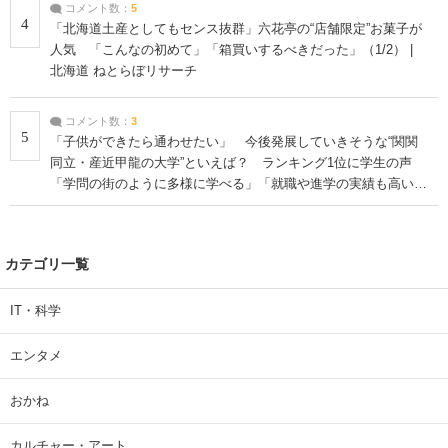
コメント数：
5
4
「北海道土産としてもセンス抜群」六花亭の“店舗限定”お菓子が
人気 「こんなの初めて」「箱買いするべきだった」（1/2） |
北海道 ねとらぼリサーチ
コメント数：
3
5
「子供ができたら通わせたい」 今後発展していきそうな“関関
同立・産近甲龍の大学”といえば？ ランキング1位に学生の声
「学問の街のように多様に学べる」「就職や進学の実績も高い」
| 大学 ねとらぼリサーチ
カテゴリ一覧
IT・科学
エンタメ
おかね
カルチャー・アート