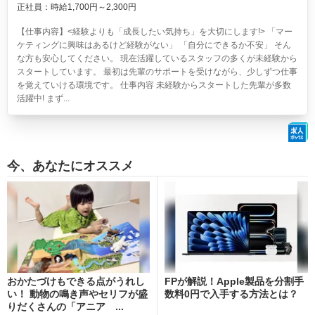
正社員：時給1,700円～2,300円
【仕事内容】<経験よりも「成長したい気持ち」を大切にします!> 「マー
ケティングに興味はあるけど経験がない」 「自分にできるか不安」 そん
な方も安心してください。 現在活躍しているスタッフの多くが未経験から
スタートしています。 最初は先輩のサポートを受けながら、少しずつ仕事
を覚えていける環境です。 仕事内容 未経験からスタートした先輩が多数
活躍中! まず...
今、あなたにオススメ
おかたづけもできる点がうれし
FPが解説！Apple製品を分割手
い！ 動物の鳴き声やセリフが盛
数料0円で入手する方法とは？
りだくさんの「アニア ...