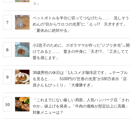
ッ」
ペットボトルを半分に切ってつなげたら…… 流しそう
7
めんの“目からウロコの光景”に「えっ!? 天才すぎて」
「夏休みに絶対やる」
小2息子のために、ズボラママが作った“ジブリ弁当”→開
8
けてみると…… 驚きの中身に「天才!?」「工夫してて
愛を感じます」
38歳男性の休日は「1人コメダ珈琲店です」→テーブル
9
を見ると…… 5100円の“圧巻の光景”が180万表示「店
員さんもびっくり」「大優勝すぎ」
「これまでにない厳しい局面」人気ハンバーグ店「さわ
10
やか」値上げを発表→「牛肉の価格が想定以上に高騰」
対象メニューは？