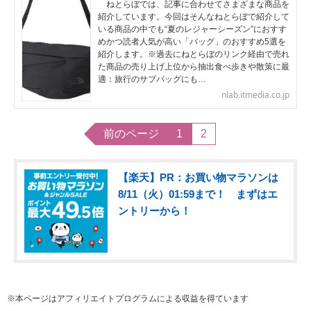
ねとらぼでは、記事に合わせてさまざまな商品を
紹介しています。今回はそんなねとらぼで紹介して
いる商品の中でも“夏のレジャーシーズン”におすす
めかつ読者人気が高い「バッグ」のおすすめ5選を
紹介します。※過去にねとらぼのリンク経由で売れ
た商品の売り上げ上位から抽出食べ歩きや散策に最
適：旅行のサブバッグにも…
nlab.itmedia.co.jp
前のページ
1
2
【楽天】PR：お買い物マラソンは
8/11（火）01:59まで！ まずはエ
ントリーから！
※本ページはアフィリエイトプログラムによる収益を得ています