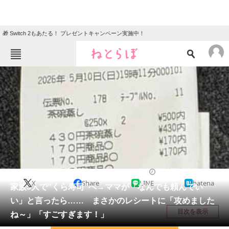
🎁 Switch 2もあたる！ プレゼントキャンペーン実施中！
ねとらぼメニュー
TOP
ニュース
エンタメ
クイズ
グルメ
地域
住まい
教育・育児
動物
リサーチ
グルメ
2026/05/16 19:00（公開）
X
Share
LINE
hatena
会員記事
家族5人で“くら寿司”へ→ママが「なんでも頼んでい
い」と言ったら…… まさかのレシートに「攻めました
メディア
目次を表示
ね～」「すごすぎます！」
注目記事を集めた総合ページ