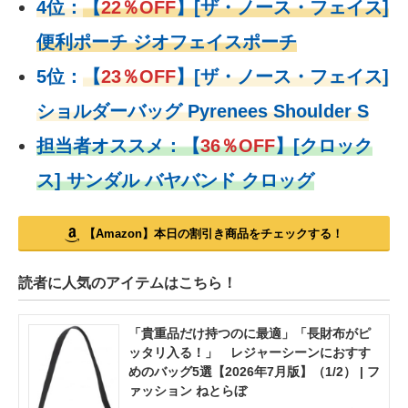
4位：
【
22％OFF
】
[ザ・ノース・フェイス]
便利ポーチ ジオフェイスポーチ
5位：
【
23％OFF
】
[ザ・ノース・フェイス]
ショルダーバッグ Pyrenees Shoulder S
担当者オススメ：
【
36％OFF
】
[クロック
ス] サンダル バヤバンド クロッグ
【Amazon】本日の割引き商品をチェックする！
読者に人気のアイテムはこちら！
「貴重品だけ持つのに最適」「長財布がピ
ッタリ入る！」 レジャーシーンにおすす
めのバッグ5選【2026年7月版】（1/2） | フ
ァッション ねとらぼ