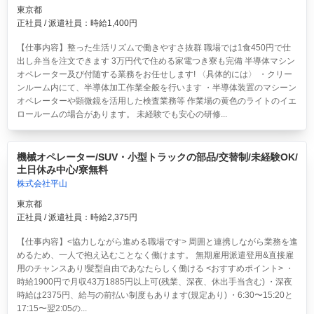
東京都
正社員 / 派遣社員：時給1,400円
【仕事内容】整った生活リズムで働きやすさ抜群 職場では1食450円で仕
出し弁当を注文できます 3万円代で住める家電つき寮も完備 半導体マシン
オペレーター及び付随する業務をお任せします! 〈具体的には〉 ・クリー
ンルーム内にて、半導体加工作業全般を行います ・半導体装置のマシーン
オペレーターや顕微鏡を活用した検査業務等 作業場の黄色のライトのイエ
ロールームの場合があります。 未経験でも安心の研修...
機械オペレーター/SUV・小型トラックの部品/交替制/未経験OK/
土日休み中心/寮無料
株式会社平山
東京都
正社員 / 派遣社員：時給2,375円
【仕事内容】<協力しながら進める職場です> 周囲と連携しながら業務を進
めるため、一人で抱え込むことなく働けます。 無期雇用派遣登用&直接雇
用のチャンスあり!髪型自由であなたらしく働ける <おすすめポイント> ・
時給1900円で月収43万1885円以上可(残業、深夜、休出手当含む) ・深夜
時給は2375円、給与の前払い制度もあります(規定あり) ・6:30〜15:20と
17:15〜翌2:05の...