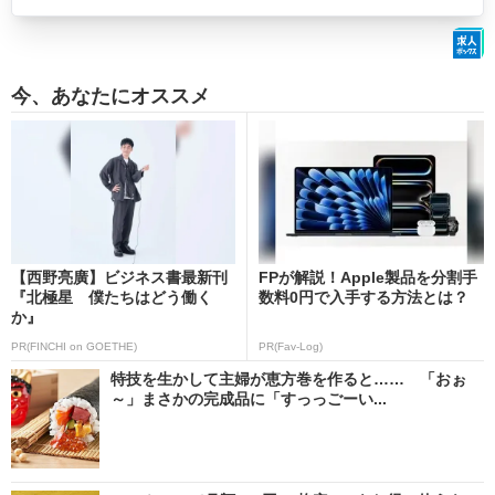
今、あなたにオススメ
【西野亮廣】ビジネス書最新刊
FPが解説！Apple製品を分割手
『北極星 僕たちはどう働く
数料0円で入手する方法とは？
か』
PR(FINCHI on GOETHE)
PR(Fav-Log)
特技を生かして主婦が恵方巻を作ると…… 「おぉ
～」まさかの完成品に「すっっごーい...