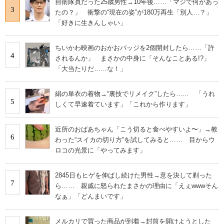
自衛隊員だった25歳男性→10年後……「マジで何があっ
3
たの？」 衝撃の“現在の姿”が180万再生「別人…？」
「好きに生きんしゃい」
ちいかわ映画のおかおバッジを2個開封したら……「許
4
されるんか」 まさかの中身に「そんなことある!?」
「大当たりだ……な！」
絹の単衣の着物→“裏技でリメイク”したら…… 「うれ
5
しくて早速着ています」「これから作ります」
近所のおばあちゃん「こう切ると食べやすいよ〜」→教
6
わった“スイカの切り方”を試してみると…… 目からウ
ロコの光景に「やってみます」
2845日もヒゲを伸ばし続けた男性→意を決して剃った
7
ら…… 親戚に怒られたまさかの理由に「えぇwwwそん
なぁ」「どんまいです」
メルカリで買った商品が到着→封筒を開けようとした