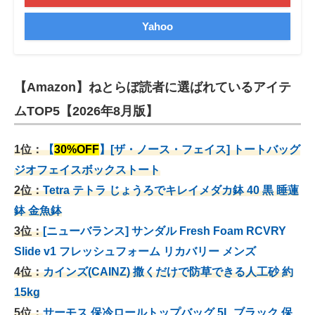
Yahoo
【Amazon】ねとらぼ読者に選ばれているアイテ
ムTOP5【2026年8月版】
1位：
【
30%OFF
】[ザ・ノース・フェイス] トートバッグ
ジオフェイスボックストート
2位：
Tetra テトラ じょうろでキレイメダカ鉢 40
黒 睡蓮
鉢 金魚鉢
3位：
[ニューバランス] サンダル Fresh Foam RCVRY
Slide v1 フレッシュフォーム リカバリー メンズ
4位：
カインズ(CAINZ) 撒くだけで防草できる人工砂 約
15kg
5位：
サーモス 保冷ロールトップバッグ 5L ブラック 保