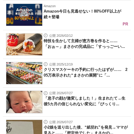
Amazon
Amazon今日も見逃せない！80%OFF以上が
続々登場
PR
公開 2026/02/12
特技を生かして主婦が恵方巻を作ると……
「おぉ～」まさかの完成品に「すっっごーい...
公開 2025/12/19
クリスマスケーキの予約に行ったはずが…… 2
05万表示された“まさかの展開”に「...
公開 2026/07/27
「息子の顔が激変しました！」生まれたて→生
後5カ月の信じられない変化に「びっくり...
公開 2026/07/27
小2娘を送り出した後、“紙切れ”を発見→ママが
見ると……「想定外でした」まさかの...