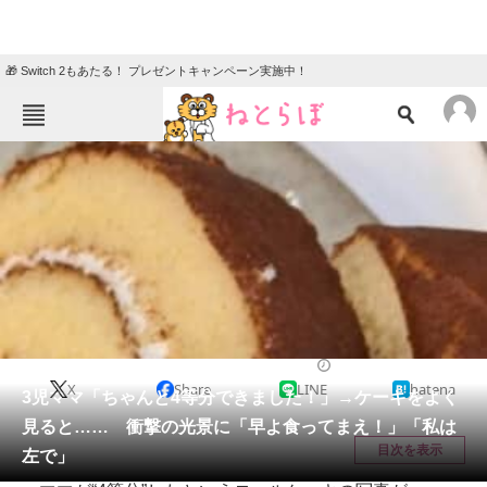
🎁 Switch 2もあたる！ プレゼントキャンペーン実施中！
ねとらぼメニュー
TOP
ニュース
エンタメ
クイズ
グルメ
地域
住まい
教育・育児
動物
リサーチ
育児
2026/05/29 14:30（公開）
X
Share
LINE
hatena
会員記事
3児ママ「ちゃんと4等分できました！」→ケーキをよく
見ると…… 衝撃の光景に「早よ食ってまえ！」「私は
メディア
目次を表示
左で」
注目記事を集めた総合ページ