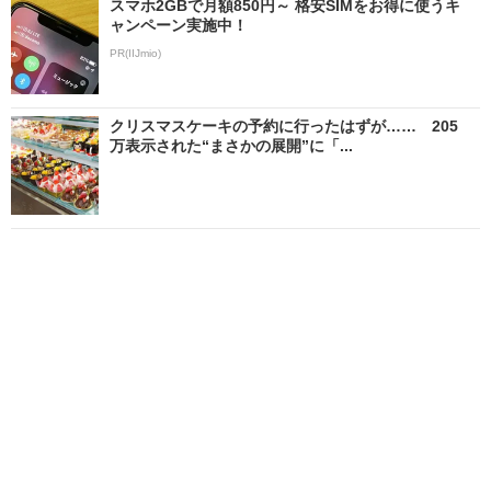
スマホ2GBで月額850円～ 格安SIMをお得に使うキ
ャンペーン実施中！
PR(IIJmio)
クリスマスケーキの予約に行ったはずが…… 205
万表示された“まさかの展開”に「...