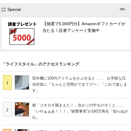
Special
- PR -
【抽選で5,000円分】Amazonギフトカードが
当たる！読者アンケート実施中
「ライフスタイル」のアクセスランキング
室外機に100均アイテムをかぶせると…… お手軽な日
1
光対策に「ちゃんと空間ができてグー」「これで楽しま
す」
娘「コオロギ捕まえた！」虫かごの中をのぞくと……
2
「いやぁぁあ！！！」“衝撃事実”が160万再生「知らぬが
仏」