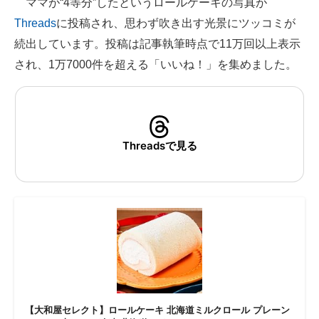
ママが“4等分”したというロールケーキの写真が
Threads
に投稿され、思わず吹き出す光景にツッコミが
ITの今と未来を見通す
続出しています。投稿は記事執筆時点で11万回以上表示
スマホと通信の最新トレンド
され、1万7000件を超える「いいね！」を集めました。
進化するPCとデバイスの未来
好きが集まる 比べて選べる
Threadsで見る
ビジネスと働き方のヒント
AI活用のいまが分かる
企業ITのトレンドを詳説
経営リーダーのコミュニティ
マーケ×ITの今がよく分かる
ITエンジニア向け専門サイト
【大和屋セレクト】ロールケーキ 北海道ミルクロール プレーン