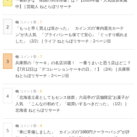
一番好きな「韓国の男性俳優」は？【2026年版・人気投票実施
中】 | 芸能人 ねとらぼリサーチ
コメント数：
7
2
「もっと早く買えば良かった」 カインズの“車内遮光カーテ
ン”が大人気 「プライバシーも保てて安心」「ぐっすり眠れま
した」（2/2） | ライフ ねとらぼリサーチ：2ページ目
コメント数：
7
3
兵庫県の「ケーキ」の名店10選！ 一番うまいと思う店はどこ？
【7月12日は「デコレーションケーキの日」！】（2/4） | 兵庫県
ねとらぼリサーチ：2ページ目
コメント数：
5
4
「北海道土産としてもセンス抜群」六花亭の“店舗限定”お菓子が
人気 「こんなの初めて」「箱買いするべきだった」（1/2） |
北海道 ねとらぼリサーチ
コメント数：
4
5
「車に常備しました」 カインズの“1980円クーラーバッグ”が評