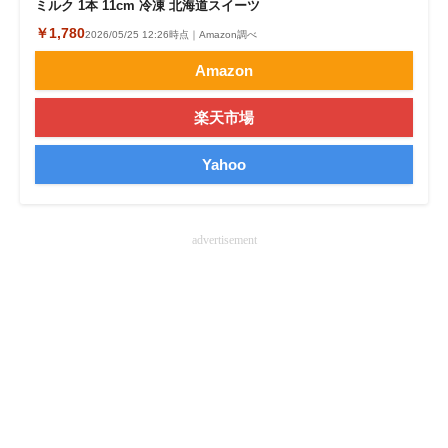
ミルク 1本 11cm 冷凍 北海道スイーツ
企業向けIT製品の総合サイト
￥1,780
2026/05/25 12:26時点｜Amazon調べ
IT製品の技術・比較・事例
Amazon
製造業のIT導入・活用を支援
楽天市場
モノづくり技術者専門サイト
Yahoo
エレクトロニクス専門サイト
電子設計の基本と応用
advertisement
エネルギーの専門メディア
建設×テクノロジーの最前線
ちょっと気になるネットの話題