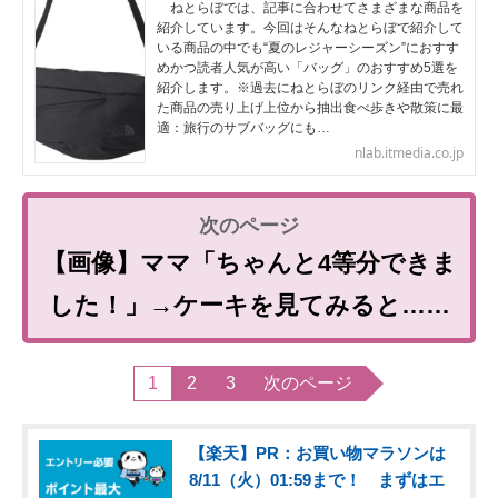
ねとらぼでは、記事に合わせてさまざまな商品を
紹介しています。今回はそんなねとらぼで紹介して
いる商品の中でも“夏のレジャーシーズン”におすす
めかつ読者人気が高い「バッグ」のおすすめ5選を
紹介します。※過去にねとらぼのリンク経由で売れ
た商品の売り上げ上位から抽出食べ歩きや散策に最
適：旅行のサブバッグにも…
nlab.itmedia.co.jp
【画像】ママ「ちゃんと4等分できま
した！」→ケーキを見てみると……
1
2
3
次のページ
【楽天】PR：お買い物マラソンは
8/11（火）01:59まで！ まずはエ