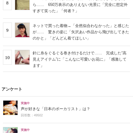
8
ら…… 650万表示のありえない光景に「完全に想定外
すぎて笑った」「何者？」
ネットで買った着物→「全然似合わなかった」と感じた
9
が…… 驚きの姿に「矢沢あい作品から飛び出してきた
のかと」「どんどん着てほしい」
針に糸をぐるぐる巻き付けるだけで…… 完成した“高
10
見えアイテム”に「こんなに可愛いお花に」「感激して
ます」
アンケート
実施中
声が好きな「日本のボーカリスト」は？
回答数：49502
実施中