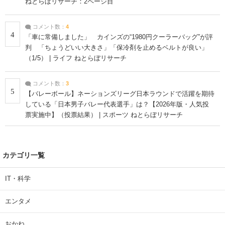
ねとらぼリサーチ：2ページ目
コメント数：
4
4
「車に常備しました」 カインズの“1980円クーラーバッグ”が評
判 「ちょうどいい大きさ」「保冷剤を止めるベルトが良い」
（1/5） | ライフ ねとらぼリサーチ
コメント数：
3
5
【バレーボール】ネーションズリーグ日本ラウンドで活躍を期待
している「日本男子バレー代表選手」は？【2026年版・人気投
票実施中】（投票結果） | スポーツ ねとらぼリサーチ
カテゴリ一覧
IT・科学
エンタメ
おかね