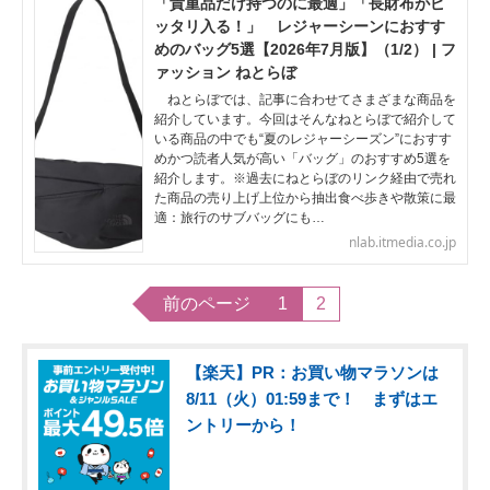
「貴重品だけ持つのに最適」「長財布がピ
ッタリ入る！」 レジャーシーンにおすす
めのバッグ5選【2026年7月版】（1/2） | フ
ァッション ねとらぼ
ねとらぼでは、記事に合わせてさまざまな商品を
紹介しています。今回はそんなねとらぼで紹介して
いる商品の中でも“夏のレジャーシーズン”におすす
めかつ読者人気が高い「バッグ」のおすすめ5選を
紹介します。※過去にねとらぼのリンク経由で売れ
た商品の売り上げ上位から抽出食べ歩きや散策に最
適：旅行のサブバッグにも…
nlab.itmedia.co.jp
前のページ
1
2
【楽天】PR：お買い物マラソンは
8/11（火）01:59まで！ まずはエ
ントリーから！