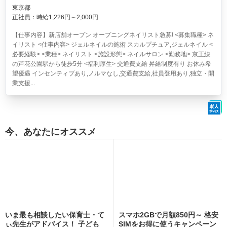
東京都
正社員：時給1,226円～2,000円
【仕事内容】新店舗オープン オープニングネイリスト急募! <募集職種> ネ
イリスト <仕事内容> ジェルネイルの施術 スカルプチュア,ジェルネイル <
必要経験> <業種> ネイリスト <施設形態> ネイルサロン <勤務地> 京王線
の芦花公園駅から徒歩5分 <福利厚生> 交通費支給 昇給制度有り お休み希
望優遇 インセンティブあり,ノルマなし,交通費支給,社員登用あり,独立・開
業支援...
今、あなたにオススメ
いま最も相談したい保育士・て
スマホ2GBで月額850円～ 格安
ぃ先生がアドバイス！ 子ども
SIMをお得に使うキャンペーン