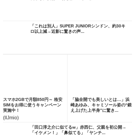
「これは別人」SUPER JUNIORシンドン、約30キ
ロ以上減→近影に驚きの声...
スマホ2GBで月額850円～ 格安
「脇全開でも美しいとは…」浜
SIMをお得に使うキャンペーン
崎あゆみ、キャミソール姿の“鍛
実施中！
え上げた上半身”に驚き...
(IIJmio)
「田口淳之介に似てるw」赤西仁、父親を初公開→
「イケメン！」「鼻似てる」「ヤンチ...