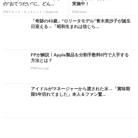
の“おてつだい”に、どん...
実施中！
PR(アタック・キュキュット｜Hugkum)
PR(IIJmio)
「奇跡の43歳」“ロリータモデル”青木美沙子が誕生
日迎える→「昭和生まれは信じら...
FPが解説！Apple製品を分割手数料0円で入手する
方法とは？
PR(Fav-Log)
アイドルがマネージャーから渡された水→「賞味期
限5年切れてました」本人＆ファン驚...