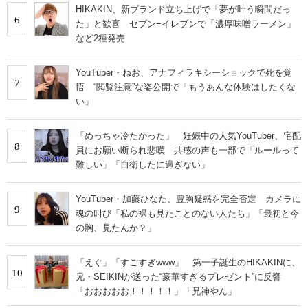
HIKAKIN、新ブランド立ち上げで「夢が叶う瞬間だっ
6
た」と歓喜 セブン−イレブンで「濃厚味噌ラーメン」
など2種発売
YouTuber・ねお、アナフィラキシーショックで死を覚
7
悟 “閲覧注意”な姿公開で「もうあんな体験はしたくな
い」
「めっちゃ冷たかった」 妊娠中の人気YouTuber、宅配
8
員にお願い断られ悲嘆 共感の声も一部で「ルールって
難しい」「自衛したに過ぎない」
YouTuber・加藤ひなた、豊胸疑惑を完全否定 カメラに
9
魂の叫び「私の裸も見たことのない人たち」「最初と今
の胸、見たんか？」
「えぐ」「すごすぎwww」 第一子誕生のHIKAKINに、
10
兄・SEIKINが送った“豪華すぎるプレゼント”に反響
「おおおおお！！！！！」「兄神やん」