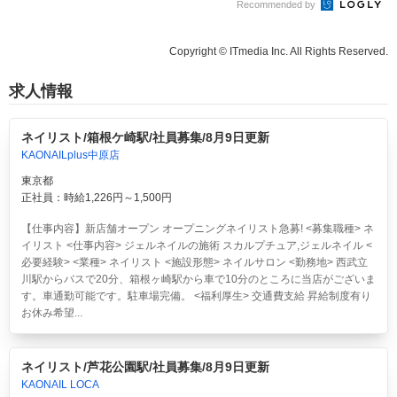
Recommended by
Copyright © ITmedia Inc. All Rights Reserved.
求人情報
ネイリスト/箱根ケ崎駅/社員募集/8月9日更新
KAONAILplus中原店
東京都
正社員：時給1,226円～1,500円
【仕事内容】新店舗オープン オープニングネイリスト急募! <募集職種> ネ
イリスト <仕事内容> ジェルネイルの施術 スカルプチュア,ジェルネイル <
必要経験> <業種> ネイリスト <施設形態> ネイルサロン <勤務地> 西武立
川駅からバスで20分、箱根ヶ崎駅から車で10分のところに当店がございま
す。車通勤可能です。駐車場完備。 <福利厚生> 交通費支給 昇給制度有り
お休み希望...
ネイリスト/芦花公園駅/社員募集/8月9日更新
KAONAIL LOCA