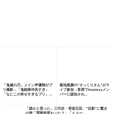
「鬼滅の刃」メイン声優陣がプ
菊池風磨の“そっくりさん”がラ
リ撮影→「鬼殺隊仲良すぎ」
イブ参加→客席でtimeleszメン
「なにこの幸せすぎるプリ」...
バーに認知され...
「誰かと思った」三代目・登坂広臣、“近影”に驚き
の声「雰囲気変わった？」「イメー...