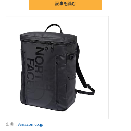
記事を読む
ITの今と未来を見通す
スマホと通信の最新トレンド
進化するPCとデバイスの未来
好きが集まる 比べて選べる
ビジネスと働き方のヒント
AI活用のいまが分かる
企業ITのトレンドを詳説
経営リーダーのコミュニティ
マーケ×ITの今がよく分かる
出典：
Amazon.co.jp
ITエンジニア向け専門サイト