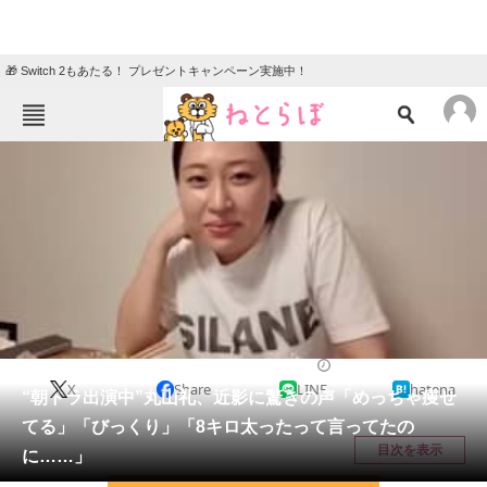
🎁 Switch 2もあたる！ プレゼントキャンペーン実施中！
ねとらぼメニュー
TOP
ニュース
エンタメ
クイズ
グルメ
地域
住まい
教育・育児
動物
リサーチ
YouTuber
2026/06/03 17:27（公開）
X
Share
LINE
hatena
会員記事
“朝ドラ出演中”丸山礼、近影に驚きの声「めっちゃ痩せ
てる」「びっくり」「8キロ太ったって言ってたの
メディア
目次を表示
に……」
注目記事を集めた総合ページ