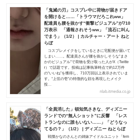
「鬼滅の刃」コスプレ中に荷物が届きドア
を開けると……「トラウマだろこれww」
配達員も腰を抜かす“衝撃ビジュアル”が710
万表示 「通報されそうww」「流石に叫ん
でまう」（1/2） | カルチャー・アート ねと
らぼ
コスプレメイクをしているときに宅配便が届いて
しまい……。配達員さんが腰を抜かしそうな“まさ
かのビジュアル”で荷物を受け取った人がX（Twitte
r）で話題です。投稿は記事執筆時点で約12万件
の“いいね”を獲得し、710万回以上表示されていま
す。“上弦の壱”の特徴的な顔を再現したメイク
投…
nlab.itmedia.co.jp
「全員消した」頓知気さきな、ディズニー
ランドでの“無人ショット”に反響 「レス
トランなのに誰もいない……」「どうなっ
てるの？」（1/2） | ディズニー ねとらぼ
戦慄かなのさんとの姉妹アイドルユニット「fem