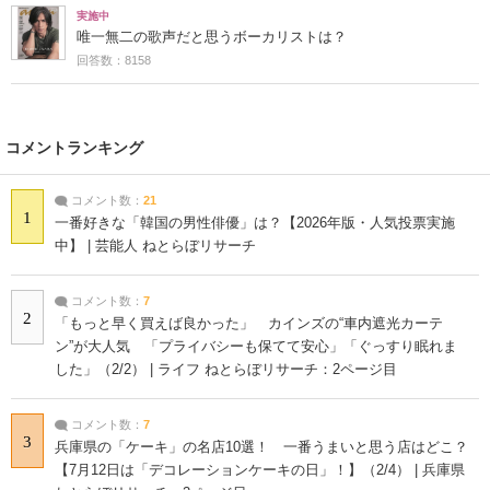
実施中
唯一無二の歌声だと思うボーカリストは？
回答数：8158
コメントランキング
コメント数：
21
1
一番好きな「韓国の男性俳優」は？【2026年版・人気投票実施
中】 | 芸能人 ねとらぼリサーチ
コメント数：
7
2
「もっと早く買えば良かった」 カインズの“車内遮光カーテ
ン”が大人気 「プライバシーも保てて安心」「ぐっすり眠れま
した」（2/2） | ライフ ねとらぼリサーチ：2ページ目
コメント数：
7
3
兵庫県の「ケーキ」の名店10選！ 一番うまいと思う店はどこ？
【7月12日は「デコレーションケーキの日」！】（2/4） | 兵庫県