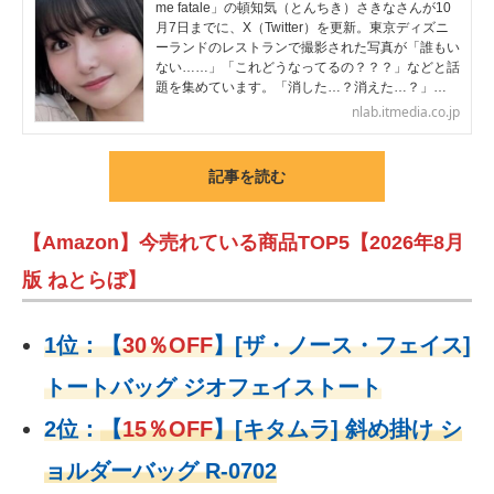
me fatale」の頓知気（とんちき）さきなさんが10
月7日までに、X（Twitter）を更新。東京ディズニ
ーランドのレストランで撮影された写真が「誰もい
ない……」「これどうなってるの？？？」などと話
題を集めています。「消した…？消えた…？」…
nlab.itmedia.co.jp
記事を読む
【Amazon】今売れている商品TOP5【2026年8月
版 ねとらぼ】
1位：
【
30％OFF
】
[ザ・ノース・フェイス]
トートバッグ ジオフェイストート
2位：
【
15％OFF
】
[キタムラ] 斜め掛け シ
ョルダーバッグ R-0702