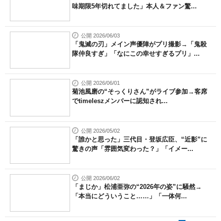
味期限5年切れてました」本人＆ファン驚...
公開 2026/06/03
「鬼滅の刃」メイン声優陣がプリ撮影→「鬼殺
隊仲良すぎ」「なにこの幸せすぎるプリ」...
公開 2026/06/01
菊池風磨の“そっくりさん”がライブ参加→客席
でtimeleszメンバーに認知され...
公開 2026/05/02
「誰かと思った」三代目・登坂広臣、“近影”に
驚きの声「雰囲気変わった？」「イメー...
公開 2026/06/02
「まじか」松浦亜弥の“2026年の姿”に騒然→
「本当にどういうこと……」「一体何...