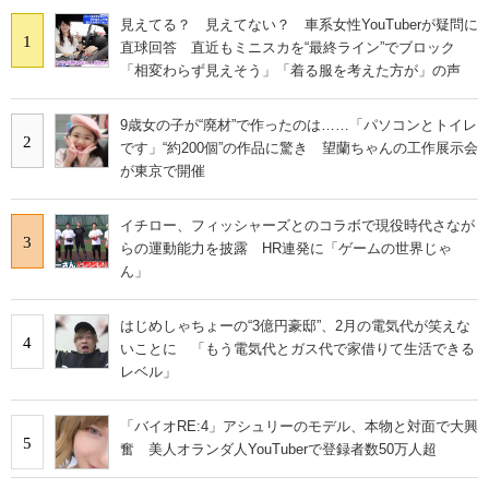
見えてる？ 見えてない？ 車系女性YouTuberが疑問に
1
直球回答 直近もミニスカを“最終ライン”でブロック
「相変わらず見えそう」「着る服を考えた方が」の声
9歳女の子が“廃材”で作ったのは……「パソコンとトイレ
2
です」“約200個”の作品に驚き 望蘭ちゃんの工作展示会
が東京で開催
イチロー、フィッシャーズとのコラボで現役時代さなが
3
らの運動能力を披露 HR連発に「ゲームの世界じゃ
ん」
はじめしゃちょーの“3億円豪邸”、2月の電気代が笑えな
4
いことに 「もう電気代とガス代で家借りて生活できる
レベル」
「バイオRE:4」アシュリーのモデル、本物と対面で大興
5
奮 美人オランダ人YouTuberで登録者数50万人超