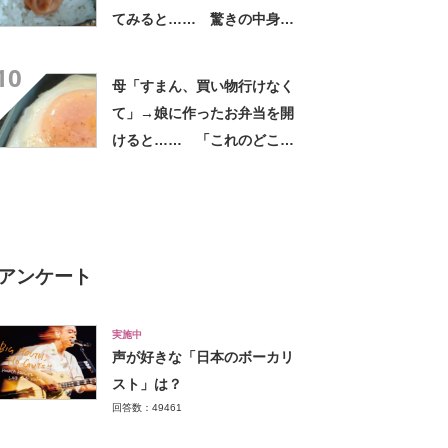
てみると…… 驚きの中身に
「天才!?」「工夫してて愛を
10
感じます」
母「すまん、買い物行けなく
て」→娘に作ったお弁当を開
けると…… 「これのどこが
謝罪が必要なんですか!?」ま
さかの中身に「私だったら喜
ぶ」
アンケート
実施中
声が好きな「日本のボーカリ
スト」は？
回答数：49461