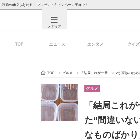
🎁 Switch 2もあたる！ プレゼントキャンペーン実施中！
メディア
TOP
ニュース
エンタメ
クイズ
注目記事を集めた総合ページ
ITの今
TOP
>
グルメ
>
「結局これが一番」ママが家族のために
ビジネスと働き方のヒント
AI活用
グルメ
「結局これが
ITエンジニア向け専門サイト
企業向けI
た“間違いな
なものばかり