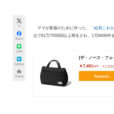
モノづくり技術者専門サイト
エレクトロ
X
ママが家族のために作った、
「結局これ
ちょっと気になるネットの話題
点で81万7000回以上再生され、1万6000
Share
LINE
[ザ・ノース・フェイス]
hatena
￥7,481
OFF：
￥1,119
Amazon
Home