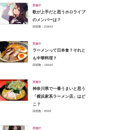
実施中
歌が上手だと思うホロライブ
のメンバーは？
回答数：23843
実施中
ラーメンって日本食？それと
も中華料理？
回答数：19644
実施中
神奈川県で一番うまいと思う
「横浜家系ラーメン店」はど
こ？
回答数：8506
実施中