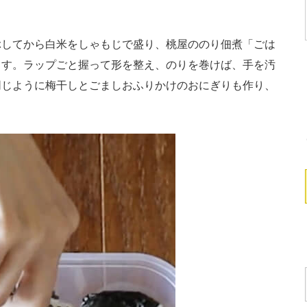
してから白米をしゃもじで盛り、桃屋ののり佃煮「ごは
ます。ラップごと握って形を整え、のりを巻けば、手を汚
同じように梅干しとごましおふりかけのおにぎりも作り、