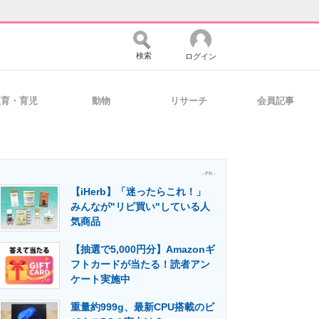
検索
ログイン
教育・育児
動物
リサーチ
会員記事
バイスの未来
好きが集まる 比べて選べる
- PR -
【iHerb】「迷ったらこれ！」
コミュニティ
マーケ×ITの今がよく分かる
みんなが"リピ買い"している人
気商品
【抽選で5,000円分】Amazonギ
・活用を支援
フトカードが当たる！読者アン
ケート実施中
重量約999g、最新CPU搭載のビ