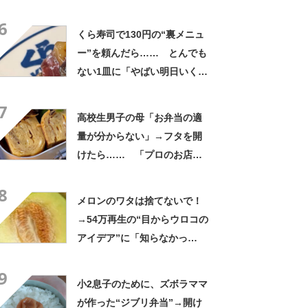
と思わないのかな」「呆れる
6
わ」 2500円での出品も
くら寿司で130円の“裏メニュ
ー”を頼んだら…… とんでも
ない1皿に「やばい明日いく」
「これ10貫ぐらい食べたい」
7
高校生男子の母「お弁当の適
量が分からない」→フタを開
けたら…… 「プロのお店レ
ベル」まさかの中身に「見て
8
るだけで幸せな気持ち」
メロンのワタは捨てないで！
→54万再生の“目からウロコの
アイデア”に「知らなかっ
た！」「そうすれば良かった
9
んだ」
小2息子のために、ズボラママ
が作った“ジブリ弁当”→開け