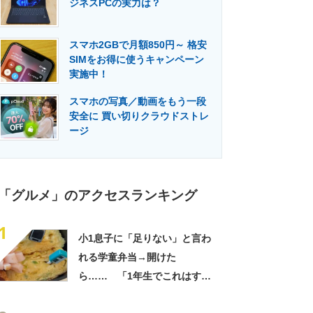
ジネスPCの実力は？
門メディア
建設×テクノロジーの最前線
スマホ2GBで月額850円～ 格安
SIMをお得に使うキャンペーン
実施中！
スマホの写真／動画をもう一段
安全に 買い切りクラウドストレ
ージ
「グルメ」のアクセスランキング
1
小1息子に「足りない」と言わ
れる学童弁当→開けた
ら…… 「1年生でこれはすご
い」まさかの中身に「大ご馳