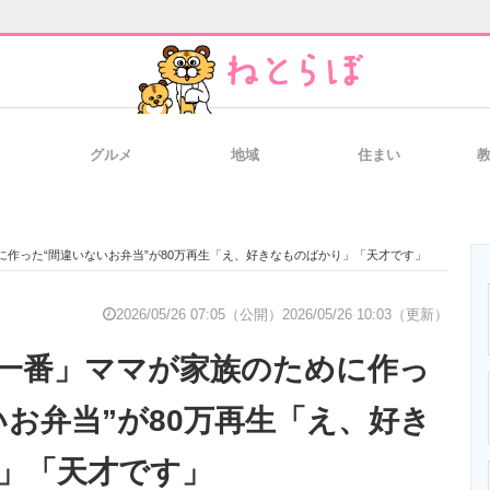
グルメ
地域
住まい
と未来を見通す
スマホと通信の最新トレンド
進化するPCとデ
作った“間違いないお弁当”が80万再生「え、好きなものばかり」「天才です」
のいまが分かる
企業ITのトレンドを詳説
経営リーダーの
2026/05/26 07:05（公開）
2026/05/26 10:03（更新）
一番」ママが家族のために作っ
T製品の総合サイト
IT製品の技術・比較・事例
製造業のIT導入
いお弁当”が80万再生「え、好き
」「天才です」