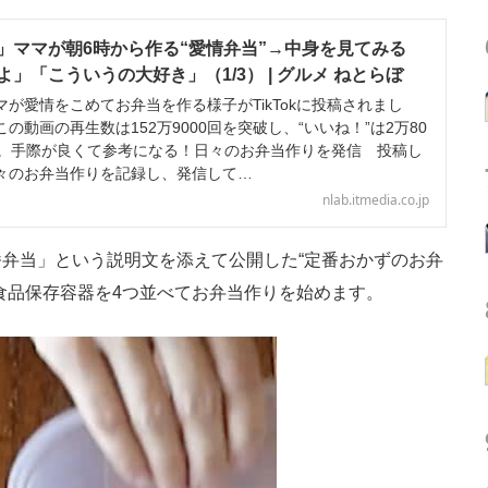
」ママが朝6時から作る“愛情弁当”→中身を見てみる
」「こういうの大好き」（1/3） | グルメ ねとらぼ
が愛情をこめてお弁当を作る様子がTikTokに投稿されまし
の動画の再生数は152万9000回を突破し、“いいね！”は2万80
す。手際が良くて参考になる！日々のお弁当作りを発信 投稿し
々のお弁当作りを記録し、発信して…
nlab.itmedia.co.jp
弁当」という説明文を添えて公開した“定番おかずのお弁
食品保存容器を4つ並べてお弁当作りを始めます。