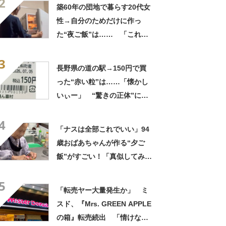
2
走」「うちの高校生男子より
築60年の団地で暮らす20代女
多い」
性→自分のためだけに作っ
た“夜ご飯”は…… 「これぞ
手料理」「こんな女性になり
3
たい！」
長野県の道の駅→150円で買
った“赤い粒”は……「懐かし
いぃー」 “驚きの正体”に
「実家や近所の庭になってた
4
なー」「昭和の思い出」
「ナスは全部これでいい」94
歳おばあちゃんが作る“夕ご
飯”がすごい！「真似してみま
す」「憧れます」
5
「転売ヤー大量発生か」 ミ
スド、『Mrs. GREEN APPLE
の箱』転売続出 「情けない