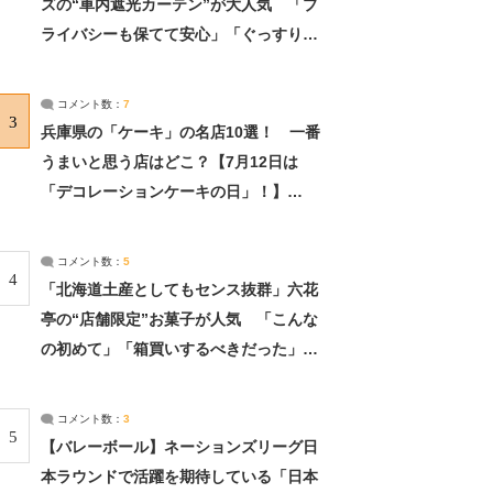
ズの“車内遮光カーテン”が大人気 「プ
ライバシーも保てて安心」「ぐっすり眠
れました」（2/2） | ライフ ねとらぼリ
サーチ：2ページ目
コメント数：
7
3
兵庫県の「ケーキ」の名店10選！ 一番
うまいと思う店はどこ？【7月12日は
「デコレーションケーキの日」！】
（2/4） | 兵庫県 ねとらぼリサーチ：2ペ
ージ目
コメント数：
5
4
「北海道土産としてもセンス抜群」六花
亭の“店舗限定”お菓子が人気 「こんな
の初めて」「箱買いするべきだった」
（1/2） | 北海道 ねとらぼリサーチ
コメント数：
3
5
【バレーボール】ネーションズリーグ日
本ラウンドで活躍を期待している「日本