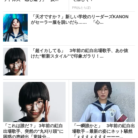
PR(ねとらぼ)
「天才ですか？」新しい学校のリーダーズKANON
がセーラー服を脱いだら…… 「心...
「超イカしてる」 3年前の紅白出場歌手、あか抜
けた“斬新スタイル”で印象ガラリ！...
「これは誰だ？」 3年前の紅白
「一瞬誰かと」 3年前の紅白出
出場歌手、突然の“丸刈り頭”に
場歌手→最新の姿にネット騒然
困惑の声続出「意味分...
「ぇええぇえええーーー...