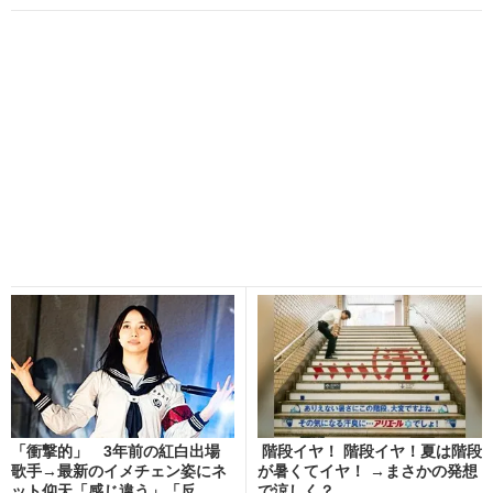
「衝撃的」 3年前の紅白出場
階段イヤ！ 階段イヤ！夏は階段
歌手→最新のイメチェン姿にネ
が暑くてイヤ！ →まさかの発想
ット仰天「感じ違う」「反...
で涼しく？