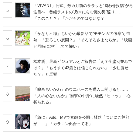
「VIVANT」公式、数カ月前のサラッと“匂わせ投稿”が再
5
注目へ 番組ラストの“乃木にらむ謎の男”巡り……
「このこと？」「ただものではないな？」
「かなり不穏」ちいかわ最新話で“モモンガの考察”が白
6
熱→「恐ろしい展開？」「そろそろさよならか」「映画
と同時に進行してて怖い」
松本潤、最新ビジュアルとご報告に「え？全盛期並みで
7
は？」「もうすぐ43歳とは信じられない」「少し痩せ
た？」と反響
「映画ちいかわ」のウエハースを購入→開けると……
8
「人の心ないんか」“衝撃の中身”に騒然「ヒィッ」「心
折られる」
「急に」Ado、MVで素顔を公開し騒然「ついにご尊顔
9
が……」「カラコン似合ってる」