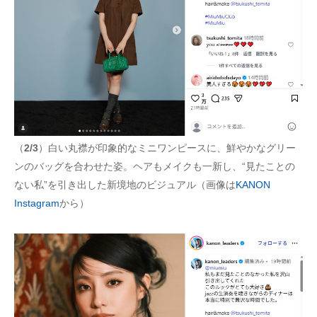
（
2/3
）白い丸襟が印象的なミニワンピースに、鮮やかなグリー
ンのバッグを合わせた姿。ヘアもメイクも一新し、“見たことの
ない私”を引き出した新境地のビジュアル（画像は
KANON
Instagram
から）