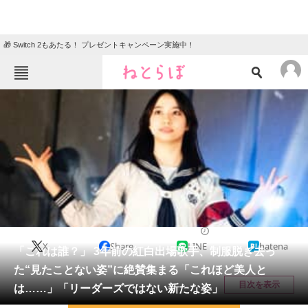
🎁 Switch 2もあたる！ プレゼントキャンペーン実施中！
ねとらぼメニュー
TOP
ニュース
エンタメ
クイズ
グルメ
地域
住まい
教育・育児
動物
リサーチ
エンタメ
2026/05/15 23:15（公開）
X
Share
LINE
hatena
会員記事
「これは誰？」 3年前の紅白出場歌手、制服脱ぎ去っ
た“見たことない姿”に絶賛集まる「これほど美人と
メディア
目次を表示
は……」「リーダーズではない新たな姿」
注目記事を集めた総合ページ