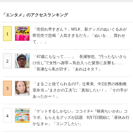
「エンタメ」のアクセスランキング
「売切れ早すぎん？」M!LK、新グッズのぬいぐるみが
1
即完売で悲鳴「人気すぎるだろ」「ぬいを、、買わせ
て、、」
「47歳にもなって……」 長瀬智也、“汚ったないさら
2
け出し”で女性へ謝罪→気合入った髪形に反響も……
「長瀬なら私が許す」「あれはネタ？」
「まるごと捨てられるの!?」辻希美、中2次男の移動教
3
室弁当→“まさかの工夫”に「真似したい！」「その手が
あったかー！」
「ゲットするしかない」ココイチ×『映画ちいかわ』コ
4
ラボ、もらえるグッズが話題 8月7日開始に「昼休み行
かなきゃ」「コンプしたい」