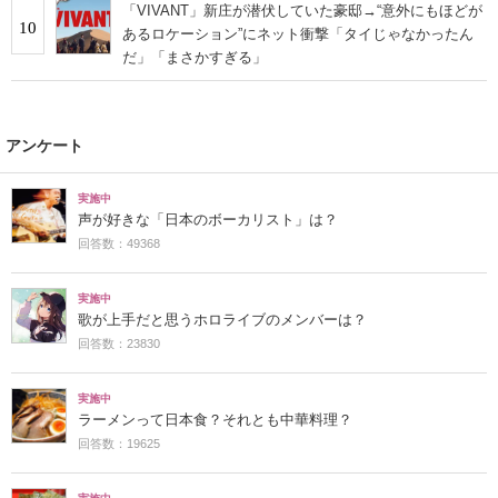
「VIVANT」新庄が潜伏していた豪邸→“意外にもほどが
10
あるロケーション”にネット衝撃「タイじゃなかったん
だ」「まさかすぎる」
アンケート
実施中
声が好きな「日本のボーカリスト」は？
回答数：49368
実施中
歌が上手だと思うホロライブのメンバーは？
回答数：23830
実施中
ラーメンって日本食？それとも中華料理？
回答数：19625