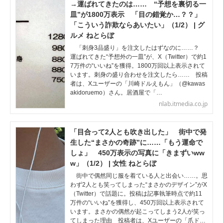
→運ばれてきたのは…… “予想を裏切る一
皿”が1800万表示 「目の錯覚か…？？」
「こういう詐欺ならあいたい」（1/2） | グ
ルメ ねとらぼ
「刺身3品盛り」を注文したはずなのに……？
運ばれてきた“予想外の一皿”が、X（Twitter）で約1
7万件の“いいね”を獲得。1800万回以上表示されて
います。刺身の盛り合わせを注文したら…… 投稿
者は、Xユーザーの「川崎ドルえもん」（@kawas
akidoruemo）さん。居酒屋で「…
nlab.itmedia.co.jp
「目合って2人とも吹き出した」 街中で発
生した“まさかの奇跡”に……「もう運命で
しょ」 450万表示の写真に「きまずいww
w」（1/2） | 女性 ねとらぼ
街中で偶然同じ服を着ている人と出会い……。思
わず2人とも笑ってしまった“まさかのデザイン”がX
（Twitter）で話題に。投稿は記事執筆時点で約11
万件の“いいね”を獲得し、450万回以上表示されて
います。まさかの偶然が起こってしまう2人が笑っ
てしまった理由 投稿者は、Xユーザーの「爪ド…