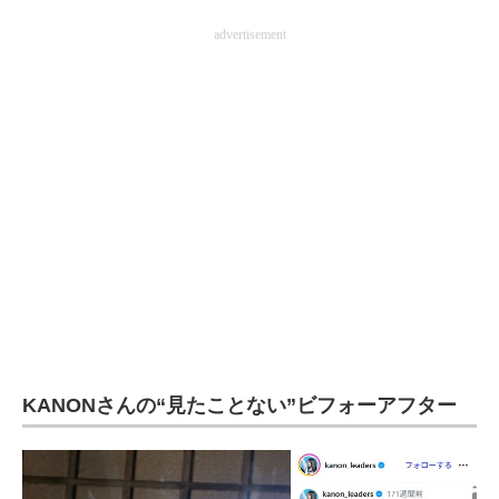
企業向けIT製品の総合サイト
advertisement
IT製品の技術・比較・事例
製造業のIT導入・活用を支援
モノづくり技術者専門サイト
エレクトロニクス専門サイト
電子設計の基本と応用
エネルギーの専門メディア
建設×テクノロジーの最前線
KANONさんの“見たことない”ビフォーアフター
ちょっと気になるネットの話題