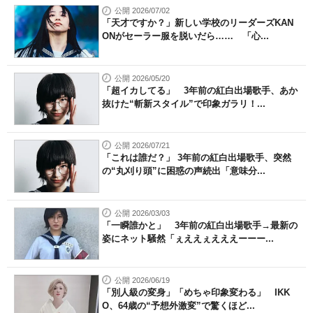
公開 2026/07/02
「天才ですか？」新しい学校のリーダーズKAN
ONがセーラー服を脱いだら…… 「心...
公開 2026/05/20
「超イカしてる」 3年前の紅白出場歌手、あか
抜けた“斬新スタイル”で印象ガラリ！...
公開 2026/07/21
「これは誰だ？」 3年前の紅白出場歌手、突然
の“丸刈り頭”に困惑の声続出「意味分...
公開 2026/03/03
「一瞬誰かと」 3年前の紅白出場歌手→最新の
姿にネット騒然「ぇええぇえええーーー...
公開 2026/06/19
「別人級の変身」「めちゃ印象変わる」 IKK
O、64歳の“予想外激変”で驚くほど...