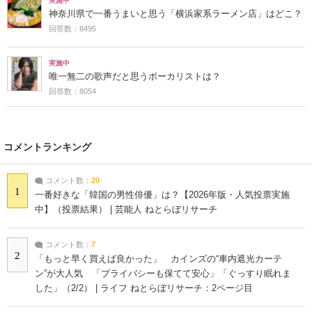
実施中
神奈川県で一番うまいと思う「横浜家系ラーメン店」はどこ？
回答数：8495
実施中
唯一無二の歌声だと思うボーカリストは？
回答数：8054
コメントランキング
コメント数：
20
1
一番好きな「韓国の男性俳優」は？【2026年版・人気投票実施
中】（投票結果） | 芸能人 ねとらぼリサーチ
コメント数：
7
2
「もっと早く買えば良かった」 カインズの“車内遮光カーテ
ン”が大人気 「プライバシーも保てて安心」「ぐっすり眠れま
した」（2/2） | ライフ ねとらぼリサーチ：2ページ目