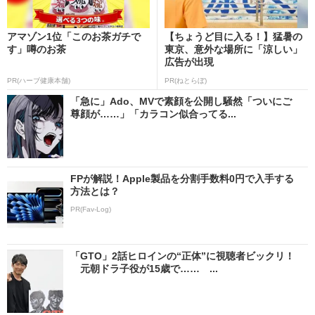
アマゾン1位「このお茶ガチで
【ちょうど目に入る！】猛暑の
す」噂のお茶
東京、意外な場所に「涼しい」
広告が出現
PR(ハーブ健康本舗)
PR(ねとらぼ)
「急に」Ado、MVで素顔を公開し騒然「ついにご
尊顔が……」「カラコン似合ってる...
FPが解説！Apple製品を分割手数料0円で入手する
方法とは？
PR(Fav-Log)
「GTO」2話ヒロインの“正体”に視聴者ビックリ！
元朝ドラ子役が15歳で…… ...