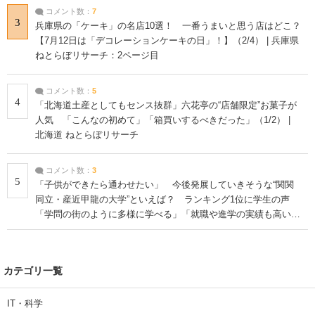
コメント数：
7
3
兵庫県の「ケーキ」の名店10選！ 一番うまいと思う店はどこ？
【7月12日は「デコレーションケーキの日」！】（2/4） | 兵庫県
ねとらぼリサーチ：2ページ目
コメント数：
5
4
「北海道土産としてもセンス抜群」六花亭の“店舗限定”お菓子が
人気 「こんなの初めて」「箱買いするべきだった」（1/2） |
北海道 ねとらぼリサーチ
コメント数：
3
5
「子供ができたら通わせたい」 今後発展していきそうな“関関
同立・産近甲龍の大学”といえば？ ランキング1位に学生の声
「学問の街のように多様に学べる」「就職や進学の実績も高い」
| 大学 ねとらぼリサーチ
カテゴリ一覧
IT・科学