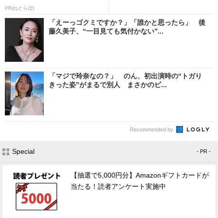
PR(ねとらぼ)
「えーっゴクミですか？」「誰かと思ったら」 後
藤久美子、“一目見ても気付かない”...
「マジで玲奈なの？」 のん、初出演時の“トガり
きった姿”がまるで別人 まさかのビ...
Recommended by
Special
- PR -
【抽選で5,000円分】Amazonギフトカードが
当たる！読者アンケート実施中