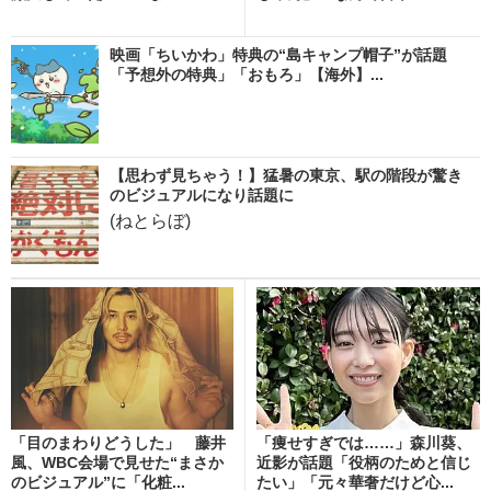
映画「ちいかわ」特典の“島キャンプ帽子”が話題
「予想外の特典」「おもろ」【海外】...
【思わず見ちゃう！】猛暑の東京、駅の階段が驚き
のビジュアルになり話題に
(ねとらぼ)
「目のまわりどうした」 藤井
「痩せすぎでは……」森川葵、
風、WBC会場で見せた“まさか
近影が話題「役柄のためと信じ
のビジュアル”に「化粧...
たい」「元々華奢だけど心...