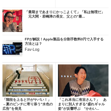
「最期まであまりにかっこよくて」「私は無理だ」
元大関・若嶋津の長女、父との“最...
FPが解説！Apple製品を分割手数料0円で入手する
方法とは？
Fav-Log
「階段を上ると汗がヤバい！」
「これ本当に有吉さん？」 あ
→夏のピンチに寄り添う“水色の
まりに別人すぎる“盛れギャル
広告”を発見
姿”が反響呼ぶ “かわい...