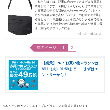
ねとらぼでは、記事に合わせてさまざまな商品を
紹介しています。今回はそんなねとらぼで紹介して
いる商品の中でも“夏のレジャーシーズン”におすす
めかつ読者人気が高い「バッグ」のおすすめ5選を
紹介します。※過去にねとらぼのリンク経由で売れ
た商品の売り上げ上位から抽出食べ歩きや散策に最
適：旅行のサブバッグにも…
nlab.itmedia.co.jp
前のページ
1
2
【楽天】PR：お買い物マラソンは
8/11（火）01:59まで！ まずはエ
ントリーから！
※本ページはアフィリエイトプログラムによる収益を得ています