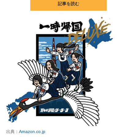
記事を読む
ITの今と未来を見通す
スマホと通信の最新トレンド
進化するPCとデバイスの未来
好きが集まる 比べて選べる
ビジネスと働き方のヒント
AI活用のいまが分かる
企業ITのトレンドを詳説
経営リーダーのコミュニティ
マーケ×ITの今がよく分かる
ITエンジニア向け専門サイト
出典：
Amazon.co.jp