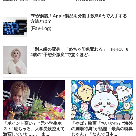
FPが解説！Apple製品を分割手数料0円で入手する
方法とは？
(Fav-Log)
「別人級の変身」「めちゃ印象変わる」 IKKO、6
4歳の“予想外激変”で驚くほど...
「ポイント高い」 “元小学生ホ
「やば」映画「ちいかわ」“海外
スト”琉ちゃろ、大学受験控えて
の劇場特典”が話題「最高の特典
激変していた…… ま...
じゃん」「なんで日本...