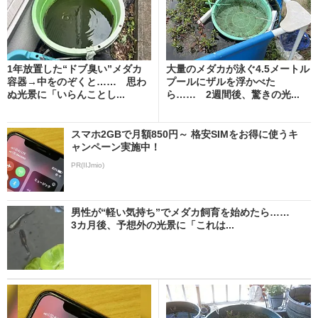
1年放置した“ドブ臭い”メダカ
大量のメダカが泳ぐ4.5メートル
容器→中をのぞくと…… 思わ
プールにザルを浮かべた
ぬ光景に「いらんことし...
ら…… 2週間後、驚きの光...
スマホ2GBで月額850円～ 格安SIMをお得に使うキ
ャンペーン実施中！
PR(IIJmio)
男性が“軽い気持ち”でメダカ飼育を始めたら……
3カ月後、予想外の光景に「これは...