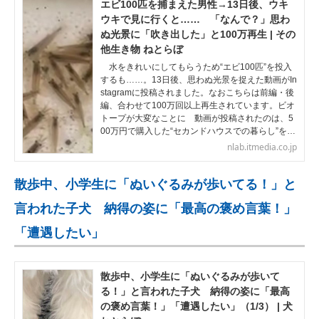
エビ100匹を捕まえた男性→13日後、ウキ
ウキで見に行くと…… 「なんで？」思わ
ぬ光景に「吹き出した」と100万再生 | その
他生き物 ねとらぼ
水をきれいにしてもらうため“エビ100匹”を投入
するも……。13日後、思わぬ光景を捉えた動画がIn
stagramに投稿されました。なおこちらは前編・後
編、合わせて100万回以上再生されています。ビオ
トープが大変なことに 動画が投稿されたのは、5
00万円で購入した“セカンドハウスでの暮らし”を…
nlab.itmedia.co.jp
散歩中、小学生に「ぬいぐるみが歩いてる！」と
言われた子犬 納得の姿に「最高の褒め言葉！」
「遭遇したい」
散歩中、小学生に「ぬいぐるみが歩いて
る！」と言われた子犬 納得の姿に「最高
の褒め言葉！」「遭遇したい」（1/3） | 犬