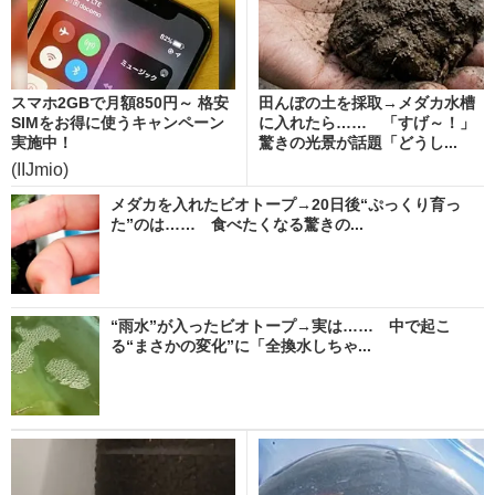
スマホ2GBで月額850円～ 格安
田んぼの土を採取→メダカ水槽
SIMをお得に使うキャンペーン
に入れたら…… 「すげ～！」
実施中！
驚きの光景が話題「どうし...
(IIJmio)
メダカを入れたビオトープ→20日後“ぷっくり育っ
た”のは…… 食べたくなる驚きの...
“雨水”が入ったビオトープ→実は…… 中で起こ
る“まさかの変化”に「全換水しちゃ...