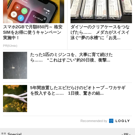
スマホ2GBで月額850円～ 格安
ダイソーのクリアケースをつな
SIMをお得に使うキャンペーン
げたら…… メダカがスイスイ
実施中！
泳ぐ“夢の水槽”に「お見...
PR(IIJmio)
たった1匹のミジンコを、大事に育て続けた
ら…… “これはすごい”約20日後、衝撃...
5年間放置したエビだらけのビオトープ→ワカサギ
を投入すると…… 1日後、驚きの結...
Recommended by
Special
- PR -