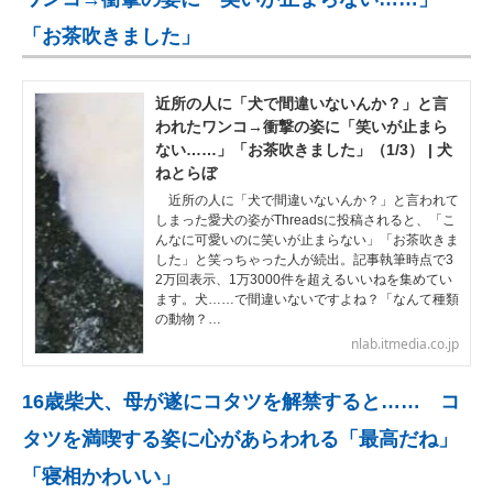
「お茶吹きました」
近所の人に「犬で間違いないんか？」と言
われたワンコ→衝撃の姿に「笑いが止まら
ない……」「お茶吹きました」（1/3） | 犬
ねとらぼ
近所の人に「犬で間違いないんか？」と言われて
しまった愛犬の姿がThreadsに投稿されると、「こ
んなに可愛いのに笑いが止まらない」「お茶吹きま
した」と笑っちゃった人が続出。記事執筆時点で3
2万回表示、1万3000件を超えるいいねを集めてい
ます。犬……で間違いないですよね？「なんて種類
の動物？…
nlab.itmedia.co.jp
16歳柴犬、母が遂にコタツを解禁すると…… コ
タツを満喫する姿に心があらわれる「最高だね」
「寝相かわいい」