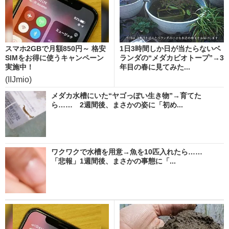
スマホ2GBで月額850円～ 格安
1日3時間しか日が当たらないベ
SIMをお得に使うキャンペーン
ランダの“メダカビオトープ”→3
実施中！
年目の春に見てみた...
(IIJmio)
メダカ水槽にいた“ヤゴっぽい生き物”→育てた
ら…… 2週間後、まさかの姿に「初め...
ワクワクで水槽を用意→魚を10匹入れたら……
「悲報」1週間後、まさかの事態に「...