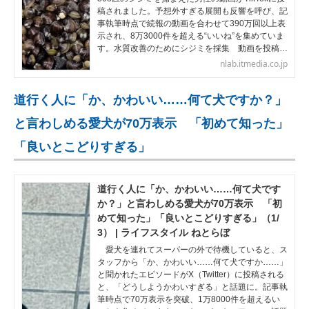
稿されました。予想外すぎる展開も反響を呼び、記
事執筆時点で続報の動画を合わせて390万回以上表
示され、8万3000件を超える“いいね”を集めていま
す。水質改善のためにシジミを採集 動画を投稿…
nlab.itmedia.co.jp
道行く人に「か、かわいい……何て犬ですか？」
と言わしめる愛犬が70万表示 「初めて知った」
「良いとこどりすぎる」
道行く人に「か、かわいい……何て犬です
か？」と言わしめる愛犬が70万表示 「初
めて知った」「良いとこどりすぎる」（1/
3） | ライフスタイル ねとらぼ
愛犬を連れてスーパーの外で待機していると、ス
タッフから「か、かわいい……何て犬ですか……」
と聞かれたエピソードがX（Twitter）に投稿される
と、「どうしようかわいすぎる」と話題に。記事執
筆時点で70万表示を突破、1万8000件を超えるい