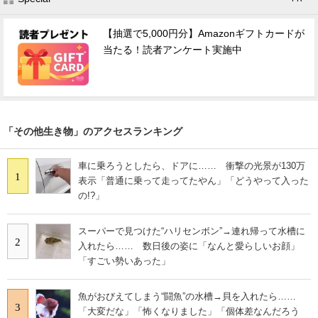
【抽選で5,000円分】Amazonギフトカードが
当たる！読者アンケート実施中
「その他生き物」のアクセスランキング
車に乗ろうとしたら、ドアに…… 衝撃の光景が130万
1
表示「普通に乗って走ってたやん」「どうやって入った
の!?」
スーパーで見つけた“ハリセンボン”→連れ帰って水槽に
2
入れたら…… 数日後の姿に「なんと愛らしいお顔」
「すごい勢いあった」
魚がおびえてしまう“闘魚”の水槽→貝を入れたら……
3
「大変だな」「怖くなりました」「個体差なんだろう