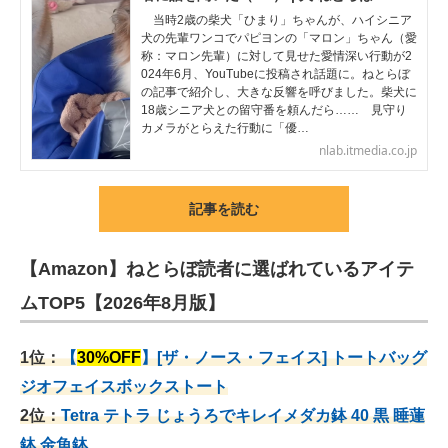
当時2歳の柴犬「ひまり」ちゃんが、ハイシニア
犬の先輩ワンコでパピヨンの「マロン」ちゃん（愛
称：マロン先輩）に対して見せた愛情深い行動が2
024年6月、YouTubeに投稿され話題に。ねとらぼ
の記事で紹介し、大きな反響を呼びました。柴犬に
18歳シニア犬との留守番を頼んだら…… 見守り
カメラがとらえた行動に「優…
nlab.itmedia.co.jp
記事を読む
【Amazon】ねとらぼ読者に選ばれているアイテ
ムTOP5【2026年8月版】
1位：
【
30%OFF
】[ザ・ノース・フェイス] トートバッグ
ジオフェイスボックストート
2位：
Tetra テトラ じょうろでキレイメダカ鉢 40
黒 睡蓮
鉢 金魚鉢