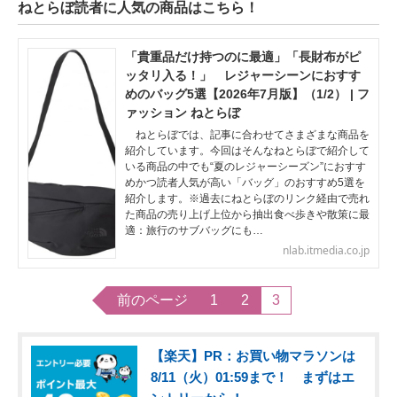
ねとらぼ読者に人気の商品はこちら！
「貴重品だけ持つのに最適」「長財布がピ
ッタリ入る！」 レジャーシーンにおすす
めのバッグ5選【2026年7月版】（1/2） | フ
ァッション ねとらぼ
ねとらぼでは、記事に合わせてさまざまな商品を
紹介しています。今回はそんなねとらぼで紹介して
いる商品の中でも“夏のレジャーシーズン”におすす
めかつ読者人気が高い「バッグ」のおすすめ5選を
紹介します。※過去にねとらぼのリンク経由で売れ
た商品の売り上げ上位から抽出食べ歩きや散策に最
適：旅行のサブバッグにも…
nlab.itmedia.co.jp
前のページ
1
2
3
【楽天】PR：お買い物マラソンは
8/11（火）01:59まで！ まずはエ