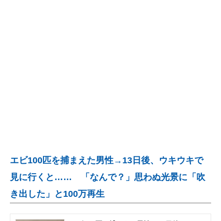
企業向けIT製品の総合サイト
IT製品の技術・比較・事例
製造業のIT導入・活用を支援
モノづくり技術者専門サイト
エレクトロニクス専門サイト
電子設計の基本と応用
エネルギーの専門メディア
エビ100匹を捕まえた男性→13日後、ウキウキで
建設×テクノロジーの最前線
見に行くと…… 「なんで？」思わぬ光景に「吹
ちょっと気になるネットの話題
き出した」と100万再生