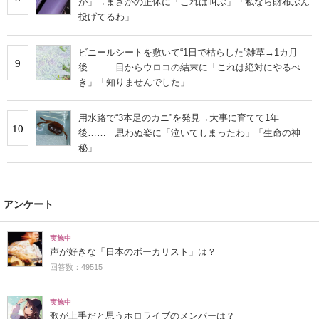
が」→まさかの正体に「これは叫ぶ」「私なら財布ぶん
投げてるわ」
ビニールシートを敷いて“1日で枯らした”雑草→1カ月
9
後…… 目からウロコの結末に「これは絶対にやるべ
き」「知りませんでした」
用水路で“3本足のカニ”を発見→大事に育てて1年
10
後…… 思わぬ姿に「泣いてしまったわ」「生命の神
秘」
アンケート
実施中
声が好きな「日本のボーカリスト」は？
回答数：49515
実施中
歌が上手だと思うホロライブのメンバーは？