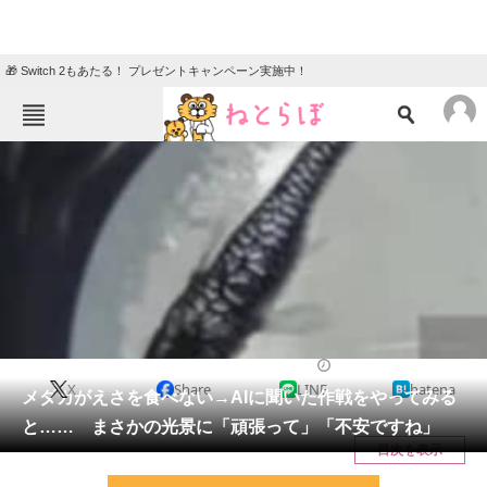
🎁 Switch 2もあたる！ プレゼントキャンペーン実施中！
ねとらぼメニュー
TOP
ニュース
エンタメ
クイズ
グルメ
地域
住まい
教育・育児
動物
リサーチ
その他生き物
2026/05/28 09:15（公開）
X
Share
LINE
hatena
会員記事
メダカがえさを食べない→AIに聞いた作戦をやってみる
と…… まさかの光景に「頑張って」「不安ですね」
メディア
目次を表示
注目記事を集めた総合ページ