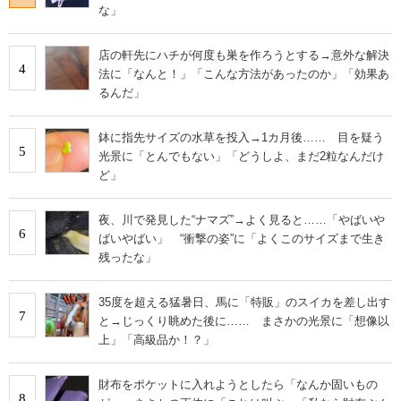
な」
店の軒先にハチが何度も巣を作ろうとする→意外な解決
4
法に「なんと！」「こんな方法があったのか」「効果あ
るんだ」
鉢に指先サイズの水草を投入→1カ月後…… 目を疑う
5
光景に「とんでもない」「どうしよ、まだ2粒なんだけ
ど」
夜、川で発見した“ナマズ”→よく見ると……「やばいや
6
ばいやばい」 “衝撃の姿”に「よくこのサイズまで生き
残ったな」
35度を超える猛暑日、馬に「特販」のスイカを差し出す
7
と→じっくり眺めた後に…… まさかの光景に「想像以
上」「高級品か！？」
財布をポケットに入れようとしたら「なんか固いもの
8