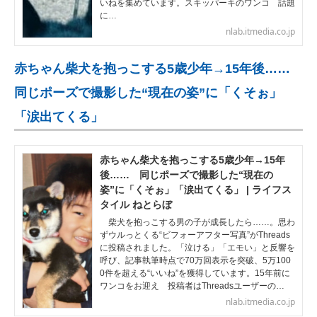
いねを集めています。スキッパーキのワンコ 話題
に…
nlab.itmedia.co.jp
赤ちゃん柴犬を抱っこする5歳少年→15年後……
同じポーズで撮影した“現在の姿”に「くそぉ」
「涙出てくる」
赤ちゃん柴犬を抱っこする5歳少年→15年
後…… 同じポーズで撮影した“現在の
姿”に「くそぉ」「涙出てくる」 | ライフス
タイル ねとらぼ
柴犬を抱っこする男の子が成長したら……。思わ
ずウルっとくる“ビフォーアフター写真”がThreads
に投稿されました。「泣ける」「エモい」と反響を
呼び、記事執筆時点で70万回表示を突破、5万100
0件を超える“いいね”を獲得しています。15年前に
ワンコをお迎え 投稿者はThreadsユーザーの…
nlab.itmedia.co.jp