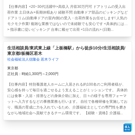
【仕事内容】<20~30代活躍中>高収入 月収30万円可 ドアトリムの受入出
荷作業 土日休み×長期休暇あり 経験不問
自動車ドア部品のピッキングなど
ドアトリム(自動車ドアの室内側)の受入・出荷作業をお任せします! 人気の
モクモク作業! 複雑な業務ではないので未経験でも安心です <具体的には…
> 指示書に従いピッキング 台車に載せて出荷 <1日の流れ> (日勤...
生活相談員/東武東上線「上板橋駅」から徒歩10分/生活相談員/
東京都/板橋区若木
社会福祉法人信隆会 若木ライフ
東京都
正社員：時給1,300円～2,000円
【仕事内容】特別養護老人ホームに入居される約100名のご利用者様が、
安心感を持って毎日を過ごせるよう支えることがミッションです。 具体的
には食事・入浴・排泄などの身体介助に加え、日々の様子を専用フォーマ
ットへ入力するなどの事務業務も行います。 自社で各種研修を実施してお
り、職員の育成に力を入れているため、介護福祉士としての専門性を磨き
ながら地域社会へ貢献できるチーム環境です。 【経験・資格】介護福...