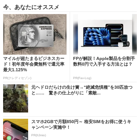
今、あなたにオススメ
マイルが超たまるビジネスカー
FPが解説！Apple製品を分割手
ド！初年度年会費無料で還元率
数料0円で入手する方法とは？
最大1.125%
PR(クレディセゾン)
PR(Fav-Log)
元ヘドロだらけの生け簀→“絶滅危惧種”を30匹放つ
と…… 驚きの仕上がりに「素敵...
スマホ2GBで月額850円～ 格安SIMをお得に使うキ
ャンペーン実施中！
PR(IIJmio)