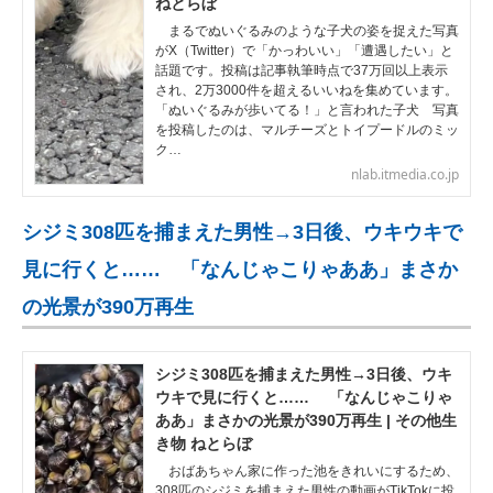
ねとらぼ
まるでぬいぐるみのような子犬の姿を捉えた写真
がX（Twitter）で「かっわいい」「遭遇したい」と
話題です。投稿は記事執筆時点で37万回以上表示
され、2万3000件を超えるいいねを集めています。
「ぬいぐるみが歩いてる！」と言われた子犬 写真
を投稿したのは、マルチーズとトイプードルのミッ
ク…
nlab.itmedia.co.jp
シジミ308匹を捕まえた男性→3日後、ウキウキで
見に行くと…… 「なんじゃこりゃああ」まさか
の光景が390万再生
シジミ308匹を捕まえた男性→3日後、ウキ
ウキで見に行くと…… 「なんじゃこりゃ
ああ」まさかの光景が390万再生 | その他生
き物 ねとらぼ
おばあちゃん家に作った池をきれいにするため、
308匹のシジミを捕まえた男性の動画がTikTokに投