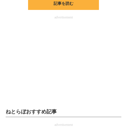
記事を読む
ITの今と未来を見通す
advertisement
スマホと通信の最新トレンド
進化するPCとデバイスの未来
好きが集まる 比べて選べる
ビジネスと働き方のヒント
AI活用のいまが分かる
企業ITのトレンドを詳説
経営リーダーのコミュニティ
マーケ×ITの今がよく分かる
ねとらぼおすすめ記事
ITエンジニア向け専門サイト
advertisement