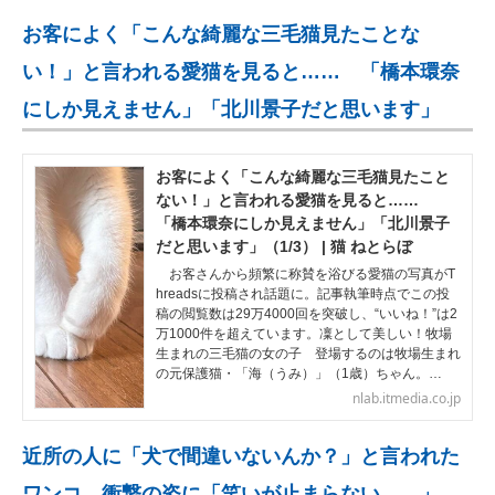
お客によく「こんな綺麗な三毛猫見たことな
い！」と言われる愛猫を見ると…… 「橋本環奈
にしか見えません」「北川景子だと思います」
お客によく「こんな綺麗な三毛猫見たこと
ない！」と言われる愛猫を見ると……
「橋本環奈にしか見えません」「北川景子
だと思います」（1/3） | 猫 ねとらぼ
お客さんから頻繁に称賛を浴びる愛猫の写真がT
hreadsに投稿され話題に。記事執筆時点でこの投
稿の閲覧数は29万4000回を突破し、“いいね！”は2
万1000件を超えています。凜として美しい！牧場
生まれの三毛猫の女の子 登場するのは牧場生まれ
の元保護猫・「海（うみ）」（1歳）ちゃん。…
nlab.itmedia.co.jp
近所の人に「犬で間違いないんか？」と言われた
ワンコ→衝撃の姿に「笑いが止まらない……」