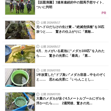
【話題沸騰】3連単連続的中の競馬予想サイト、
ついに判明
PR
公開 2026/05/17
元ヘドロだらけの生け簀→“絶滅危惧種”を30匹
放つと…… 驚きの仕上がりに「素敵...
公開 2026/05/17
4月、カメがいる庭池に“メダカ100匹”を入れた
ら…… 驚きの光景に「最高」「素...
公開 2026/07/03
1年放置した“ドブ臭い”メダカ容器→中をのぞく
と…… 思わぬ光景に「いらんことし...
公開 2026/07/20
大量のメダカが泳ぐ4.5メートルプールにザルを
浮かべたら…… 2週間後、驚きの光...