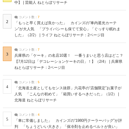
中】 | 芸能人 ねとらぼリサーチ
コメント数：
7
2
「もっと早く買えば良かった」 カインズの“車内遮光カーテ
ン”が大人気 「プライバシーも保てて安心」「ぐっすり眠れま
した」（2/2） | ライフ ねとらぼリサーチ：2ページ目
コメント数：
7
3
兵庫県の「ケーキ」の名店10選！ 一番うまいと思う店はどこ？
【7月12日は「デコレーションケーキの日」！】（2/4） | 兵庫県
ねとらぼリサーチ：2ページ目
コメント数：
5
4
「北海道土産としてもセンス抜群」六花亭の“店舗限定”お菓子が
人気 「こんなの初めて」「箱買いするべきだった」（1/2） |
北海道 ねとらぼリサーチ
コメント数：
4
5
「車に常備しました」 カインズの“1980円クーラーバッグ”が評
判 「ちょうどいい大きさ」「保冷剤を止めるベルトが良い」