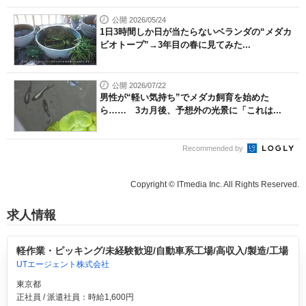
公開 2026/05/24
1日3時間しか日が当たらないベランダの“メダカ
ビオトープ”→3年目の春に見てみた...
公開 2026/07/22
男性が“軽い気持ち”でメダカ飼育を始めた
ら…… 3カ月後、予想外の光景に「これは...
Recommended by
Copyright © ITmedia Inc. All Rights Reserved.
求人情報
軽作業・ピッキング/未経験歓迎/自動車系工場/高収入/製造/工場
UTエージェント株式会社
東京都
正社員 / 派遣社員：時給1,600円