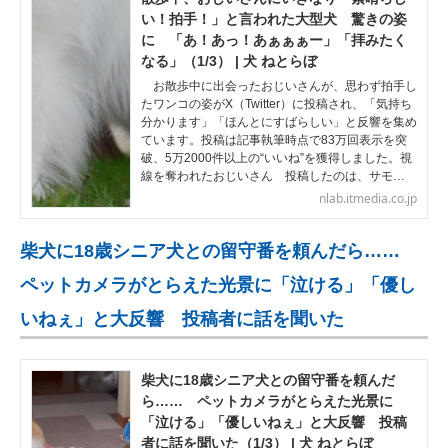
い！拍手！」と言われた大型犬 驚きの姿
に 「あ！あっ！あぁぁぁー」「拝みたく
なる」（1/3） | 犬 ねとらぼ
お散歩中に出会ったおじいさんが、思わず拍手し
たワンコの姿がX（Twitter）に投稿され、「気持ち
分かります」「ほんとにすばらしい」と反響を集め
ています。投稿は記事執筆時点で83万回表示を突
破、5万2000件以上の“いいね”を獲得しました。視
線を奪われたおじいさん 投稿したのは、サモ…
nlab.itmedia.co.jp
柴犬に18歳シニア犬との留守番を頼んだら……
ペットカメラがとらえた光景に「泣ける」「優し
いねぇ」と大反響 投稿者に話を聞いた
柴犬に18歳シニア犬との留守番を頼んだ
ら…… ペットカメラがとらえた光景に
「泣ける」「優しいねぇ」と大反響 投稿
者に話を聞いた（1/3） | 犬 ねとらぼ