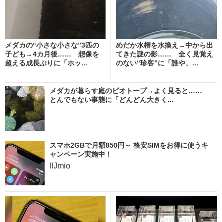
メダカの“小さな小さな”3匹の
めだか水槽を水換え→中から出
子ども→4カ月後…… 想像を
てきた謎の影…… 全く見覚え
超える成長ぶりに「ホッ...
のない“珍客”に「誰や、...
メダカが暮らす庭のビオトープ→よく見ると……
とんでもない事態に「どんどん大きく...
スマホ2GBで月額850円～ 格安SIMをお得に使うキ
ャンペーン実施中！
IIJmio