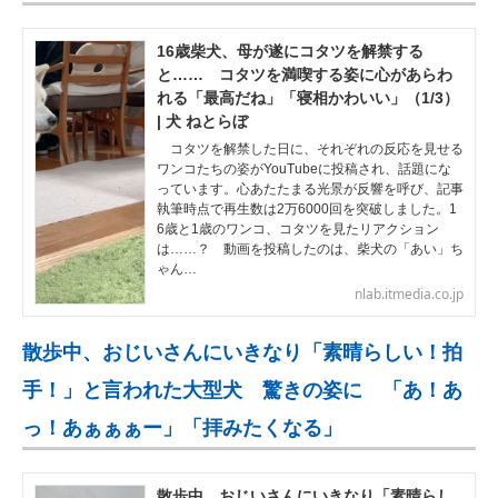
16歳柴犬、母が遂にコタツを解禁する
と…… コタツを満喫する姿に心があらわ
れる「最高だね」「寝相かわいい」（1/3）
| 犬 ねとらぼ
コタツを解禁した日に、それぞれの反応を見せる
ワンコたちの姿がYouTubeに投稿され、話題にな
っています。心あたたまる光景が反響を呼び、記事
執筆時点で再生数は2万6000回を突破しました。1
6歳と1歳のワンコ、コタツを見たリアクション
は……？ 動画を投稿したのは、柴犬の「あい」ち
ゃん…
nlab.itmedia.co.jp
散歩中、おじいさんにいきなり「素晴らしい！拍
手！」と言われた大型犬 驚きの姿に 「あ！あ
っ！あぁぁぁー」「拝みたくなる」
散歩中、おじいさんにいきなり「素晴らし