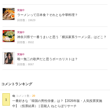
実施中
ラーメンって日本食？それとも中華料理？
回答数：19629
実施中
神奈川県で一番うまいと思う「横浜家系ラーメン店」はどこ？
回答数：8502
実施中
唯一無二の歌声だと思うボーカリストは？
回答数：8067
コメントランキング
コメント数：
20
1
一番好きな「韓国の男性俳優」は？【2026年版・人気投票実施
中】（投票結果） | 芸能人 ねとらぼリサーチ