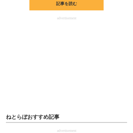
記事を読む
ITの今と未来を見通す
advertisement
スマホと通信の最新トレンド
進化するPCとデバイスの未来
好きが集まる 比べて選べる
ビジネスと働き方のヒント
AI活用のいまが分かる
企業ITのトレンドを詳説
経営リーダーのコミュニティ
マーケ×ITの今がよく分かる
ねとらぼおすすめ記事
ITエンジニア向け専門サイト
advertisement