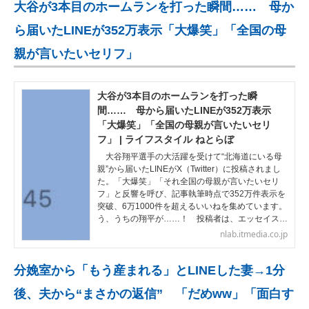
大谷が3本目のホームランを打った瞬間…… 母か
ら届いたLINEが352万表示「大爆笑」「全国の母
親が言いたいセリフ」
大谷が3本目のホームランを打った瞬
間…… 母から届いたLINEが352万表示
「大爆笑」「全国の母親が言いたいセリ
フ」 | ライフスタイル ねとらぼ
大谷翔平選手の大活躍を受けて“北海道にいる母
親”から届いたLINEがX（Twitter）に投稿されまし
た。「大爆笑」「それ全国の母親が言いたいセリ
フ」と反響を呼び、記事執筆時点で352万件表示を
突破、6万1000件を超えるいいねを集めています。
う、うちの翔平が……！ 投稿者は、エッセイス…
nlab.itmedia.co.jp
分娩室から「もう産まれる」とLINEした妻→1分
後、夫から“まさかの返信” 「だめww」「面白す