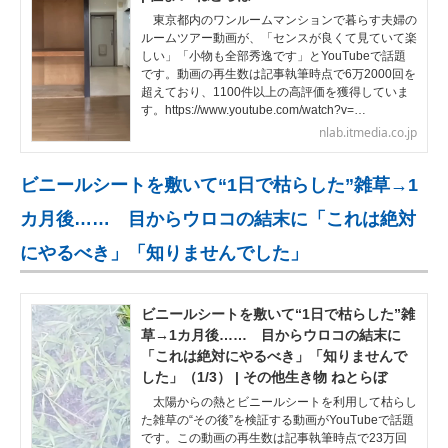
東京都内のワンルームマンションで暮らす夫婦の
ルームツアー動画が、「センスが良くて見ていて楽
しい」「小物も全部秀逸です」とYouTubeで話題
です。動画の再生数は記事執筆時点で6万2000回を
超えており、1100件以上の高評価を獲得していま
す。https://www.youtube.com/watch?v=…
nlab.itmedia.co.jp
ビニールシートを敷いて“1日で枯らした”雑草→1
カ月後…… 目からウロコの結末に「これは絶対
にやるべき」「知りませんでした」
ビニールシートを敷いて“1日で枯らした”雑
草→1カ月後…… 目からウロコの結末に
「これは絶対にやるべき」「知りませんで
した」（1/3） | その他生き物 ねとらぼ
太陽からの熱とビニールシートを利用して枯らし
た雑草の“その後”を検証する動画がYouTubeで話題
です。この動画の再生数は記事執筆時点で23万回