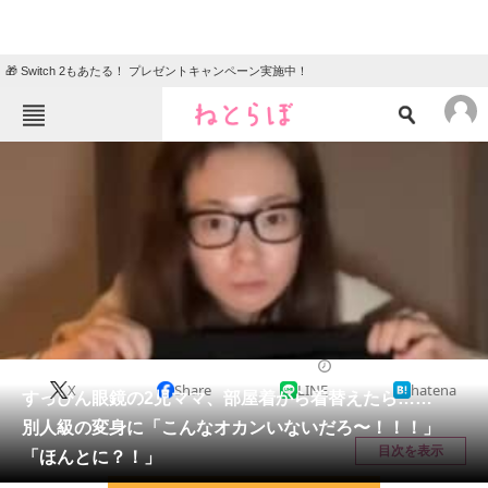
🎁 Switch 2もあたる！ プレゼントキャンペーン実施中！
ねとらぼメニュー
TOP
ニュース
エンタメ
クイズ
グルメ
地域
住まい
教育・育児
動物
リサーチ
女性
2026/05/26 20:30（公開）
X
Share
LINE
hatena
会員記事
すっぴん眼鏡の2児ママ、部屋着から着替えたら……
別人級の変身に「こんなオカンいないだろ〜！！！」
メディア
目次を表示
「ほんとに？！」
注目記事を集めた総合ページ