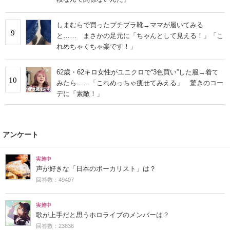
しまむらで買ったプチプラ靴→ママが履いてみる
9
と…… まさかの足元に「ちゃんとして見える！」「こ
れめちゃくちゃ楽です！」
62歳・62キロ女性がユニクロで“3色買い”した服→着て
10
みたら……「これめっちゃ痩せてみえる」 驚きのコー
デに「素敵！」
アンケート
実施中
声が好きな「日本のボーカリスト」は？
回答数：49407
実施中
歌が上手だと思うホロライブのメンバーは？
回答数：23836