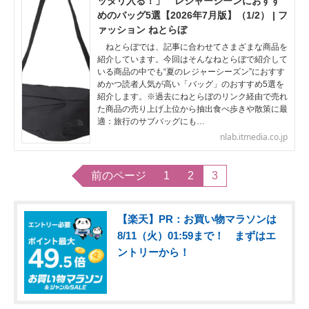
ッタリ入る！」 レジャーシーンにおすす
めのバッグ5選【2026年7月版】（1/2） | フ
ァッション ねとらぼ
ねとらぼでは、記事に合わせてさまざまな商品を
紹介しています。今回はそんなねとらぼで紹介して
いる商品の中でも“夏のレジャーシーズン”におすす
めかつ読者人気が高い「バッグ」のおすすめ5選を
紹介します。※過去にねとらぼのリンク経由で売れ
た商品の売り上げ上位から抽出食べ歩きや散策に最
適：旅行のサブバッグにも…
nlab.itmedia.co.jp
前のページ
1
2
3
【楽天】PR：お買い物マラソンは
8/11（火）01:59まで！ まずはエ
ントリーから！