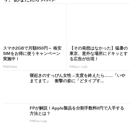
スマホ2GBで月額850円～ 格安
【その発想はなかった】猛暑の
SIMをお得に使うキャンペーン
東京、意外な場所にドキッとす
実施中！
る広告が出現！
PR(IIJmio)
PR(ねとらぼ)
寝起きのすっぴん女性→支度を終えたら……「いや
まてまて」 衝撃の姿に「どタイプす...
FPが解説！Apple製品を分割手数料0円で入手する
方法とは？
PR(Fav-Log)