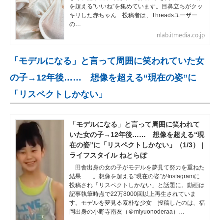
を超える”いいね”を集めています。目鼻立ちがクッ
キリした赤ちゃん 投稿者は、Threadsユーザー
の…
nlab.itmedia.co.jp
「モデルになる」と言って周囲に笑われていた女
の子→12年後…… 想像を超える“現在の姿”に
「リスペクトしかない」
「モデルになる」と言って周囲に笑われて
いた女の子→12年後…… 想像を超える“現
在の姿”に「リスペクトしかない」（1/3） |
ライフスタイル ねとらぼ
田舎出身の女の子がモデルを夢見て努力を重ねた
結果……。想像を超える“現在の姿”がInstagramに
投稿され「リスペクトしかない」と話題に。動画は
記事執筆時点で22万8000回以上再生されていま
す。モデルを夢見る素朴な少女 投稿したのは、福
岡出身の小野寺南友（＠miyuonoderaa）…