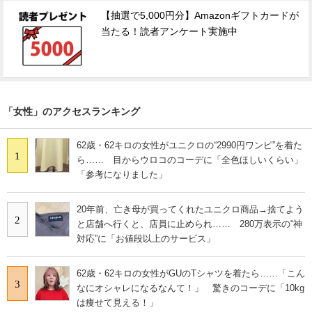
【抽選で5,000円分】Amazonギフトカードが
当たる！読者アンケート実施中
「女性」のアクセスランキング
62歳・62キロの女性がユニクロの“2990円ワンピ”を着た
1
ら…… 目からウロコのコーデに「全色ほしいくらい」
「参考になりました」
20年前、亡き母が買ってくれたユニクロ商品→捨てよう
2
と店舗へ行くと、店員に止められ…… 280万表示の“神
対応”に「お値段以上のサービス」
62歳・62キロの女性がGUのTシャツを着たら……「こん
3
なにオシャレになるなんて！」 驚きのコーデに「10kg
は痩せて見える！」