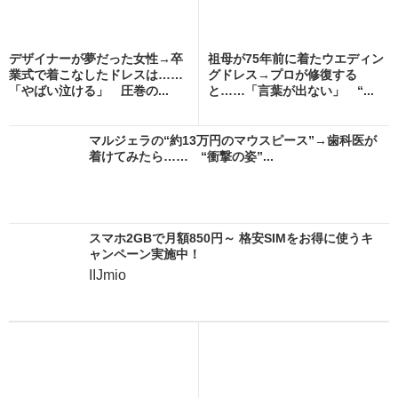
デザイナーが夢だった女性→卒
祖母が75年前に着たウエディン
業式で着こなしたドレスは……
グドレス→プロが修復する
「やばい泣ける」 圧巻の...
と……「言葉が出ない」 “...
マルジェラの“約13万円のマウスピース”→歯科医が
着けてみたら…… “衝撃の姿”...
スマホ2GBで月額850円～ 格安SIMをお得に使うキ
ャンペーン実施中！
IIJmio