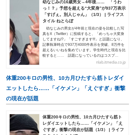
幼なじみの16歳男女→4年後…… 「うわ
っ！？」予想を超える“大変身”が937万表示
「すげぇ。別人じゃん」（1/3） | ライフス
タイル ねとらぼ
幼なじみの男女が4年前と現在の姿を比較した写
真をX（Twitter）に投稿すると、「めっちゃ大変身
してますね!?」「すごすぎます!!!」と話題になり、
記事執筆時点で937万4000件表示を突破、8万件を
超えるいいねを集めています。学生時代と現在を比
較すると…… 話題になっているのはコスプ…
nlab.itmedia.co.jp
体重200キロの男性、10カ月ひたすら筋トレダイ
エットしたら……「イケメン」「えぐすぎ」衝撃
の現在が話題
体重200キロの男性、10カ月ひたすら筋ト
レダイエットしたら……「イケメン」「え
ぐすぎ」衝撃の現在が話題（1/3） | ライフ