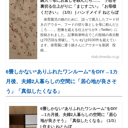
購入→母にお直しを頼んだら…… 予想を
裏切る仕上がりに「まじすごい」「お母様
ください」（1/3） | ハンドメイド ねとらぼ
保育園児の娘のために、誤って購入したフード付
きのアウター。フードの切り落としを母に頼んだと
ころ……。想像を超える仕上がりがX（Twitter）に
投稿されました。記事執筆時点でこの投稿の表示数
は79万回を突破し、“いいね”は9100件を超えてい
ます。保育園に通う娘さんにアウターを新調 投
稿…
nlab.itmedia.co.jp
6畳しかない“ありふれたワンルーム”をDIY→1カ
月後、夫婦2人暮らしの空間に「居心地が良さそ
う」「真似したくなる」
6畳しかない“ありふれたワンルーム”をDIY
→1カ月後、夫婦2人暮らしの空間に「居心
地が良さそう」「真似したくなる」（1/3）
| 住まい ねとらぼ