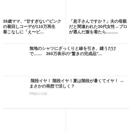
38歳ママ、“甘すぎない”ピンク
「息子さんですか？」夫の母親
の着回しコーデが110万再生
だと間違われた30代女性→プロ
着こなしに「え〜ビ...
が選んだ服を着たら……...
無地のシャツにざっくりと線を引き、縫うだけ
で…… 360万表示の“驚きの完成品”...
階段イヤ！ 階段イヤ！夏は階段が暑くてイヤ！ →
まさかの発想で涼しく？
PR(ねとらぼ)