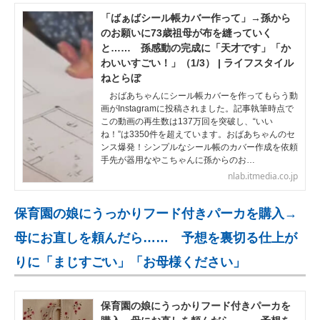
「ばぁばシール帳カバー作って」→孫から
のお願いに73歳祖母が布を縫っていく
と…… 孫感動の完成に「天才です」「か
わいいすごい！」（1/3） | ライフスタイル
ねとらぼ
おばあちゃんにシール帳カバーを作ってもらう動
画がInstagramに投稿されました。記事執筆時点で
この動画の再生数は137万回を突破し、“いい
ね！”は3350件を超えています。おばあちゃんのセ
ンス爆発！シンプルなシール帳のカバー作成を依頼
手先が器用なやこちゃんに孫からのお…
nlab.itmedia.co.jp
保育園の娘にうっかりフード付きパーカを購入→
母にお直しを頼んだら…… 予想を裏切る仕上が
りに「まじすごい」「お母様ください」
保育園の娘にうっかりフード付きパーカを