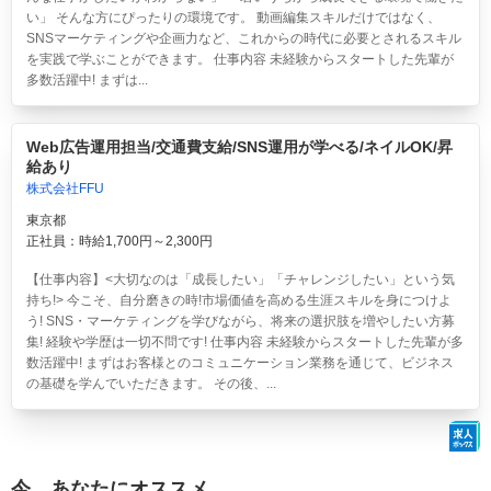
い」 そんな方にぴったりの環境です。 動画編集スキルだけではなく、
SNSマーケティングや企画力など、これからの時代に必要とされるスキル
を実践で学ぶことができます。 仕事内容 未経験からスタートした先輩が
多数活躍中! まずは...
Web広告運用担当/交通費支給/SNS運用が学べる/ネイルOK/昇
給あり
株式会社FFU
東京都
正社員：時給1,700円～2,300円
【仕事内容】<大切なのは「成長したい」「チャレンジしたい」という気
持ち!> 今こそ、自分磨きの時!市場価値を高める生涯スキルを身につけよ
う! SNS・マーケティングを学びながら、将来の選択肢を増やしたい方募
集! 経験や学歴は一切不問です! 仕事内容 未経験からスタートした先輩が多
数活躍中! まずはお客様とのコミュニケーション業務を通じて、ビジネス
の基礎を学んでいただきます。 その後、...
今、あなたにオススメ