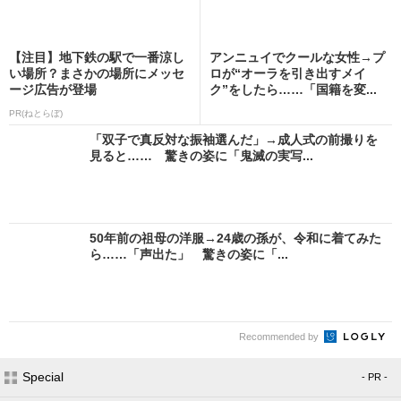
【注目】地下鉄の駅で一番涼し
アンニュイでクールな女性→プ
い場所？まさかの場所にメッセ
ロが“オーラを引き出すメイ
ージ広告が登場
ク”をしたら……「国籍を変...
PR(ねとらぼ)
「双子で真反対な振袖選んだ」→成人式の前撮りを
見ると…… 驚きの姿に「鬼滅の実写...
50年前の祖母の洋服→24歳の孫が、令和に着てみた
ら……「声出た」 驚きの姿に「...
Recommended by
Special
- PR -