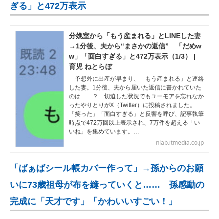
ぎる」と472万表示
分娩室から「もう産まれる」とLINEした妻
→1分後、夫から“まさかの返信” 「だめw
w」「面白すぎる」と472万表示（1/3） |
育児 ねとらぼ
予想外に出産が早まり、「もう産まれる」と連絡
した妻。1分後、夫から届いた返信に書かれていた
のは……？ 切迫した状況でもユーモアを忘れなか
ったやりとりがX（Twitter）に投稿されました。
「笑った」「面白すぎる」と反響を呼び、記事執筆
時点で472万回以上表示され、7万件を超える「い
いね」を集めています。…
nlab.itmedia.co.jp
「ばぁばシール帳カバー作って」→孫からのお願
いに73歳祖母が布を縫っていくと…… 孫感動の
完成に「天才です」「かわいいすごい！」