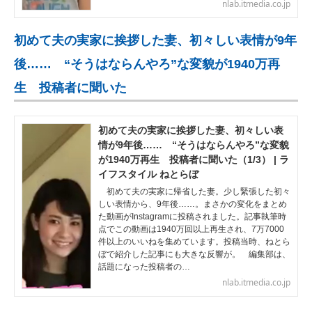
nlab.itmedia.co.jp
初めて夫の実家に挨拶した妻、初々しい表情が9年
後…… “そうはならんやろ”な変貌が1940万再
生 投稿者に聞いた
初めて夫の実家に挨拶した妻、初々しい表
情が9年後…… “そうはならんやろ”な変貌
が1940万再生 投稿者に聞いた（1/3） | ラ
イフスタイル ねとらぼ
初めて夫の実家に帰省した妻。少し緊張した初々
しい表情から、9年後……。まさかの変化をまとめ
た動画がInstagramに投稿されました。記事執筆時
点でこの動画は1940万回以上再生され、7万7000
件以上のいいねを集めています。投稿当時、ねとら
ぼで紹介した記事にも大きな反響が。 編集部は、
話題になった投稿者の…
nlab.itmedia.co.jp