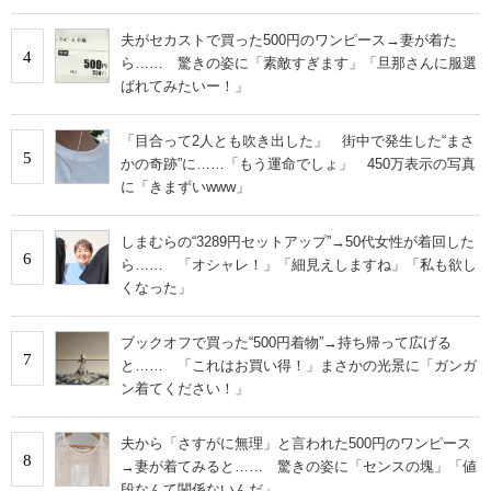
夫がセカストで買った500円のワンピース→妻が着た
4
ら…… 驚きの姿に「素敵すぎます」「旦那さんに服選
ばれてみたいー！」
「目合って2人とも吹き出した」 街中で発生した“まさ
5
かの奇跡”に……「もう運命でしょ」 450万表示の写真
に「きまずいwww」
しまむらの“3289円セットアップ”→50代女性が着回した
6
ら…… 「オシャレ！」「細見えしますね」「私も欲し
くなった」
ブックオフで買った“500円着物”→持ち帰って広げる
7
と…… 「これはお買い得！」まさかの光景に「ガンガ
ン着てください！」
夫から「さすがに無理」と言われた500円のワンピース
8
→妻が着てみると…… 驚きの姿に「センスの塊」「値
段なんて関係ないんだ」