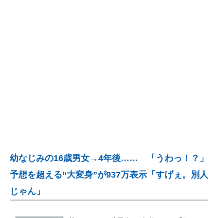
企業向けIT製品の総合サイト
IT製品の技術・比較・事例
製造業のIT導入・活用を支援
モノづくり技術者専門サイト
エレクトロニクス専門サイト
電子設計の基本と応用
エネルギーの専門メディア
幼なじみの16歳男女→4年後…… 「うわっ！？」
建設×テクノロジーの最前線
予想を超える“大変身”が937万表示「すげぇ。別人
ちょっと気になるネットの話題
じゃん」