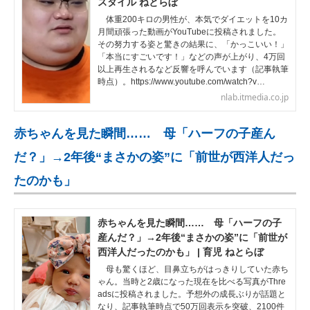
スタイル ねとらぼ
体重200キロの男性が、本気でダイエットを10カ
月間頑張った動画がYouTubeに投稿されました。
その努力する姿と驚きの結果に、「かっこいい！」
「本当にすごいです！」などの声が上がり、4万回
以上再生されるなど反響を呼んでいます（記事執筆
時点）。https://www.youtube.com/watch?v…
nlab.itmedia.co.jp
赤ちゃんを見た瞬間…… 母「ハーフの子産ん
だ？」→2年後“まさかの姿”に「前世が西洋人だっ
たのかも」
赤ちゃんを見た瞬間…… 母「ハーフの子
産んだ？」→2年後“まさかの姿”に「前世が
西洋人だったのかも」 | 育児 ねとらぼ
母も驚くほど、目鼻立ちがはっきりしていた赤ち
ゃん。当時と2歳になった現在を比べる写真がThre
adsに投稿されました。予想外の成長ぶりが話題と
なり、記事執筆時点で50万回表示を突破、2100件