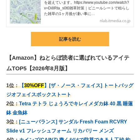
を超えています。https://www.youtube.com/watch?
v=Di8Rta_s0t0雑草対策｜ビニールシートで枯らし
た雑草の1ヶ月後が凄い事に…
nlab.itmedia.co.jp
記事を読む
【Amazon】ねとらぼ読者に選ばれているアイテ
ムTOP5【2026年8月版】
1位：
【
30%OFF
】[ザ・ノース・フェイス] トートバッグ
ジオフェイスボックストート
2位：
Tetra テトラ じょうろでキレイメダカ鉢 40
黒 睡蓮
鉢 金魚鉢
3位：
[ニューバランス] サンダル Fresh Foam RCVRY
Slide v1 フレッシュフォーム リカバリー メンズ
4位：
カインズ(CAINZ) 撒くだけで防草できる人工砂 約