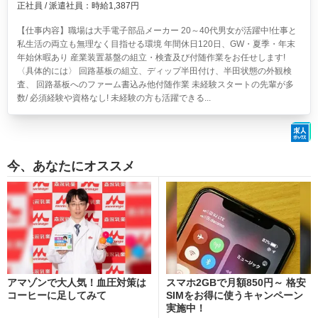
正社員 / 派遣社員：時給1,387円
【仕事内容】職場は大手電子部品メーカー 20～40代男女が活躍中!仕事と
私生活の両立も無理なく目指せる環境 年間休日120日、GW・夏季・年末
年始休暇あり 産業装置基盤の組立・検査及び付随作業をお任せします!
〈具体的には〉 回路基板の組立、ディップ半田付け、半田状態の外観検
査、 回路基板へのファーム書込み他付随作業 未経験スタートの先輩が多
数/ 必須経験や資格なし! 未経験の方も活躍できる...
今、あなたにオススメ
アマゾンで大人気！血圧対策は
スマホ2GBで月額850円～ 格安
コーヒーに足してみて
SIMをお得に使うキャンペーン
実施中！