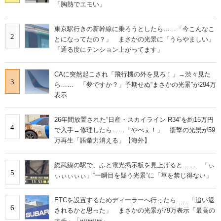
「胸熱でエモい」
東京駅行きの新幹線に乗ろうとしたら……「今こんなこ
2
とになってたの？」 まさかの光景に「うらやましい」
「通る度にテンション上がってます」
CAに突然起こされ「飛行機の外を見ろ！」→渋々見た
3
ら…… 「夢ですか？」予期せぬ“まさかの光景”が294万
表示
26年間放置された“日産・スカイライン R34”を約15万円
4
で入手→修理したら……「やべぇ！」 衝撃の光景が59
万再生「語彙力消える」【海外】
総武線の駅で、ふと電光掲示板を見上げると…… 「ぃ
5
ぃぃぃぃぃ」“一瞬目を疑う光景”に「草を禁じ得ない」
ETCを設置するためディーラーへ行ったら……「追い返
6
されるかと思った」 まさかの光景が79万表示「最高の
オチ」「wwwww」