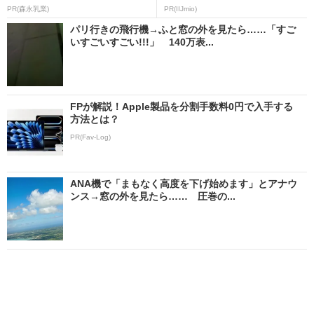
PR(森永乳業)
PR(IIJmio)
パリ行きの飛行機→ふと窓の外を見たら……「すご
いすごいすごい!!!」 140万表...
FPが解説！Apple製品を分割手数料0円で入手する
方法とは？
PR(Fav-Log)
ANA機で「まもなく高度を下げ始めます」とアナウ
ンス→窓の外を見たら…… 圧巻の...