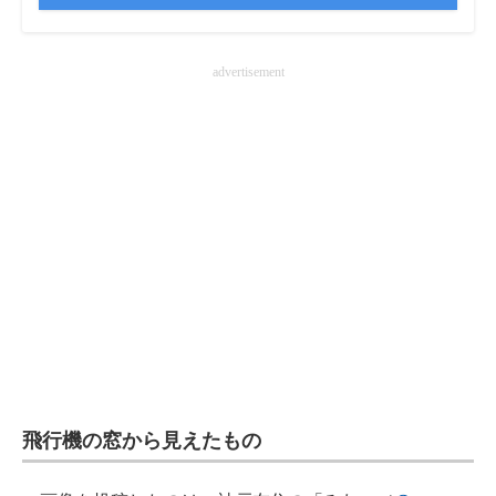
企業向けIT製品の総合サイト
advertisement
IT製品の技術・比較・事例
製造業のIT導入・活用を支援
モノづくり技術者専門サイト
エレクトロニクス専門サイト
電子設計の基本と応用
エネルギーの専門メディア
建設×テクノロジーの最前線
ちょっと気になるネットの話題
飛行機の窓から見えたもの