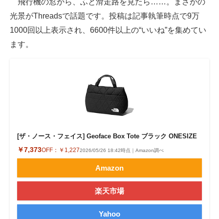
飛行機の窓から、ふと滑走路を見たら……。まさかの
光景がThreadsで話題です。投稿は記事執筆時点で9万
ITの今と未来を見通す
1000回以上表示され、6600件以上の“いいね”を集めてい
スマホと通信の最新トレンド
ます。
進化するPCとデバイスの未来
好きが集まる 比べて選べる
ビジネスと働き方のヒント
AI活用のいまが分かる
[ザ・ノース・フェイス] Geoface Box Tote ブラック ONESIZE
企業ITのトレンドを詳説
￥7,373
OFF：
￥1,227
2026/05/26 18:42時点｜Amazon調べ
Amazon
経営リーダーのコミュニティ
マーケ×ITの今がよく分かる
楽天市場
ITエンジニア向け専門サイト
Yahoo