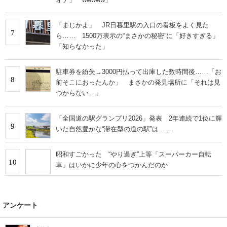
「まじかよ」 JR日暮里駅の入口の看板をよく見た
7
ら…… 1500万表示の“まさかの秘密”に「好きすぎる」
「知らなかった」
駐車券を紛失→3000円払って出庫した数時間後……「お
8
前そこにおったんか」 まさかの発見場所に「それは見
つからない…」
「全国道の駅グランプリ2026」発表 2年連続で1位に輝
9
いた自然豊かな“滞在型の道の駅”は……
昭和すごかった “やり過ぎ”上等「スーパーカー自転
10
車」はいかに少年の心をつかんだのか
アンケート