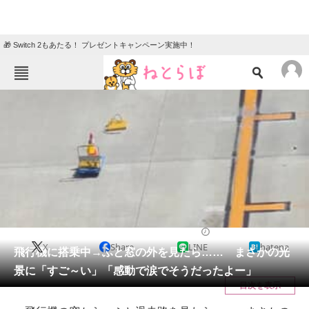
🎁 Switch 2もあたる！ プレゼントキャンペーン実施中！
ねとらぼメニュー
TOP
ニュース
エンタメ
クイズ
グルメ
地域
住まい
教育・育児
動物
リサーチ
乗り物
2026/05/28 10:30（公開）
X
Share
LINE
hatena
会員記事
飛行機に搭乗中→ふと窓の外を見たら…… まさかの光
景に「すご～い」「感動で涙でそうだったよー」
メディア
目次を表示
注目記事を集めた総合ページ