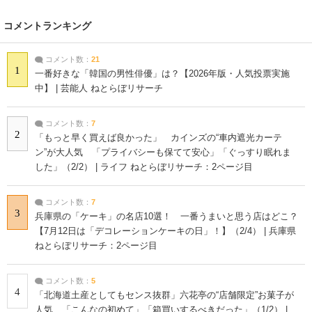
コメントランキング
コメント数：
21
1
一番好きな「韓国の男性俳優」は？【2026年版・人気投票実施
中】 | 芸能人 ねとらぼリサーチ
コメント数：
7
2
「もっと早く買えば良かった」 カインズの“車内遮光カーテ
ン”が大人気 「プライバシーも保てて安心」「ぐっすり眠れま
した」（2/2） | ライフ ねとらぼリサーチ：2ページ目
コメント数：
7
3
兵庫県の「ケーキ」の名店10選！ 一番うまいと思う店はどこ？
【7月12日は「デコレーションケーキの日」！】（2/4） | 兵庫県
ねとらぼリサーチ：2ページ目
コメント数：
5
4
「北海道土産としてもセンス抜群」六花亭の“店舗限定”お菓子が
人気 「こんなの初めて」「箱買いするべきだった」（1/2） |