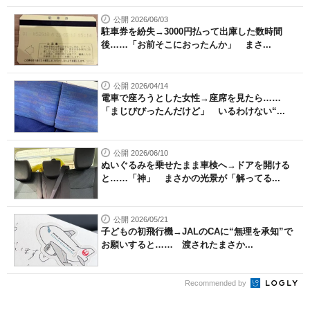
公開 2026/06/03
駐車券を紛失→3000円払って出庫した数時間
後……「お前そこにおったんか」 まさ...
公開 2026/04/14
電車で座ろうとした女性→座席を見たら……
「まじびびったんだけど」 いるわけない“...
公開 2026/06/10
ぬいぐるみを乗せたまま車検へ→ドアを開ける
と……「神」 まさかの光景が「解ってる...
公開 2026/05/21
子どもの初飛行機→JALのCAに“無理を承知”で
お願いすると…… 渡されたまさか...
Recommended by