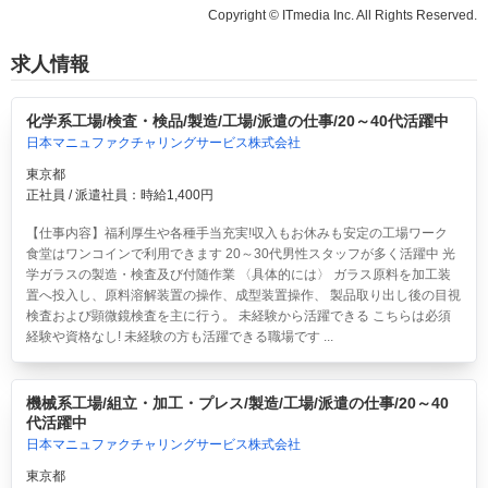
Copyright © ITmedia Inc. All Rights Reserved.
求人情報
化学系工場/検査・検品/製造/工場/派遣の仕事/20～40代活躍中
日本マニュファクチャリングサービス株式会社
東京都
正社員 / 派遣社員：時給1,400円
【仕事内容】福利厚生や各種手当充実!収入もお休みも安定の工場ワーク
食堂はワンコインで利用できます 20～30代男性スタッフが多く活躍中 光
学ガラスの製造・検査及び付随作業 〈具体的には〉 ガラス原料を加工装
置へ投入し、原料溶解装置の操作、成型装置操作、 製品取り出し後の目視
検査および顕微鏡検査を主に行う。 未経験から活躍できる こちらは必須
経験や資格なし! 未経験の方も活躍できる職場です ...
機械系工場/組立・加工・プレス/製造/工場/派遣の仕事/20～40
代活躍中
日本マニュファクチャリングサービス株式会社
東京都