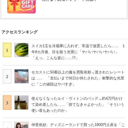
アクセスランキング
スイカ1玉を冷蔵庫に入れず、常温で放置したら…… 1
1
年8カ月後、目を疑う光景に「ヤバいヤバいヤバい」
「えっ、こんな姿に……!?」
セカストに50着以上の服を買取依頼→渡されたレシート
2
は…… 「支払いまで何日か待たされた」衝撃的な光景
に「この値段はヤバすぎ」
使えなくなったルイ・ヴィトンのバッグ→約4万円かけ
3
て染め直したら……「捨てなきゃよかった」「そういう
使い道もあったのか」
仲里依紗、ディズニーランドで買った1800円土産を「こ