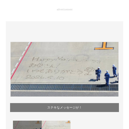
企業向けIT製品の総合サイト
advertisement
IT製品の技術・比較・事例
製造業のIT導入・活用を支援
モノづくり技術者専門サイト
エレクトロニクス専門サイト
電子設計の基本と応用
エネルギーの専門メディア
建設×テクノロジーの最前線
ちょっと気になるネットの話題
ステキなメッセージが！