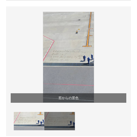
ITの今と未来を見通す
スマホと通信の最新トレンド
進化するPCとデバイスの未来
好きが集まる 比べて選べる
ビジネスと働き方のヒント
AI活用のいまが分かる
企業ITのトレンドを詳説
窓からの景色
経営リーダーのコミュニティ
マーケ×ITの今がよく分かる
ITエンジニア向け専門サイト