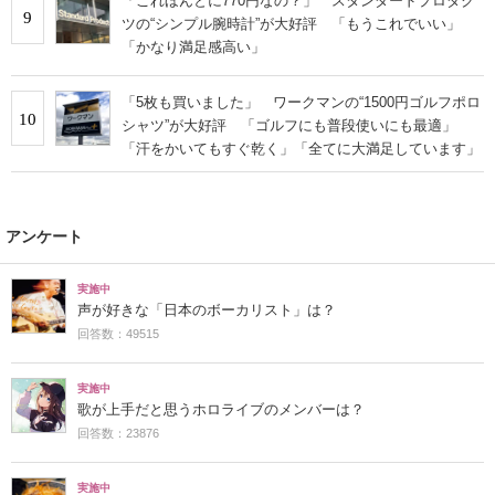
「これほんとに770円なの？」 スタンダードプロダク
9
ツの“シンプル腕時計”が大好評 「もうこれでいい」
「かなり満足感高い」
「5枚も買いました」 ワークマンの“1500円ゴルフポロ
10
シャツ”が大好評 「ゴルフにも普段使いにも最適」
「汗をかいてもすぐ乾く」「全てに大満足しています」
アンケート
実施中
声が好きな「日本のボーカリスト」は？
回答数：49515
実施中
歌が上手だと思うホロライブのメンバーは？
回答数：23876
実施中