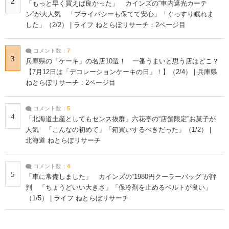
2
「もっと早く買えば良かった」 カインズの“車内遮光カーテ
ン”が大人気 「プライバシーも保てて安心」「ぐっすり眠れま
した」（2/2） | ライフ ねとらぼリサーチ：2ページ目
コメント数：
7
3
兵庫県の「ケーキ」の名店10選！ 一番うまいと思う店はどこ？
【7月12日は「デコレーションケーキの日」！】（2/4） | 兵庫県
ねとらぼリサーチ：2ページ目
コメント数：
5
4
「北海道土産としてもセンス抜群」六花亭の“店舗限定”お菓子が
人気 「こんなの初めて」「箱買いするべきだった」（1/2） |
北海道 ねとらぼリサーチ
コメント数：
4
5
「車に常備しました」 カインズの“1980円クーラーバッグ”が評
判 「ちょうどいい大きさ」「保冷剤を止めるベルトが良い」
（1/5） | ライフ ねとらぼリサーチ