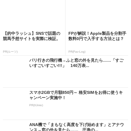
【的中ラッシュ】SNSで話題の
FPが解説！Apple製品を分割手
競馬予想サイトを実際に検証。
数料0円で入手する方法とは？
PR(ルーツ)
PR(Fav-Log)
パリ行きの飛行機→ふと窓の外を見たら……「すご
いすごいすごい!!!」 140万表...
スマホ2GBで月額850円～ 格安SIMをお得に使うキ
ャンペーン実施中！
PR(IIJmio)
ANA機で「まもなく高度を下げ始めます」とアナウ
ンス→窓の外を見たら…… 圧巻の...