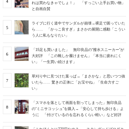
4
れは買わなきゃでしょ！」 「すっごい上手お買い物」
と自画自賛
ライブに行く道中でサンダルが崩壊→裸足で困っていた
5
ら…… 「かっこ良すぎ」まさかの展開に感動「こうい
う人に私もなりたい」
「15足も買いました」 無印良品の“撥水スニーカー”が
6
大好評 「この靴しか履けません」「本当に疲れにく
い」「一生買い続けます」
草刈り中に見つけた葉っぱ→「まさかな」と思いつつ抜
7
いたら…… 驚きの正体に「お宝やね」「生命力すご
い」
「スマホを落として画面を割ってしまった」無印良品
8
の“ミニサコッシュ”を購入→「安心して持ち歩ける」よ
うに 「付けているのを忘れるくらい軽い」など好評