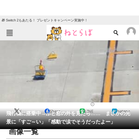
🎁 Switch 2もあたる！ プレゼントキャンペーン実施中！
ねとらぼメニュー
TOP
ニュース
エンタメ
クイズ
グルメ
地域
住まい
教育・育児
動物
リサーチ
乗り物
2026/05/28 10:30（公開）
X
Share
LINE
hatena
会員記事
飛行機に搭乗中→ふと窓の外を見たら…… まさかの光
景に「すご～い」「感動で涙でそうだったよー」
メディア
画像一覧
注目記事を集めた総合ページ