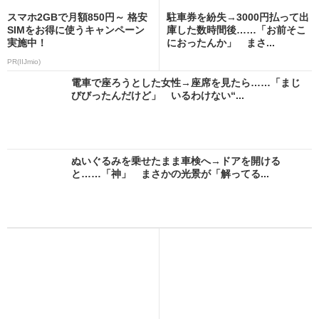
スマホ2GBで月額850円～ 格安
駐車券を紛失→3000円払って出
SIMをお得に使うキャンペーン
庫した数時間後……「お前そこ
実施中！
におったんか」 まさ...
PR(IIJmio)
電車で座ろうとした女性→座席を見たら……「まじ
びびったんだけど」 いるわけない“...
ぬいぐるみを乗せたまま車検へ→ドアを開ける
と……「神」 まさかの光景が「解ってる...