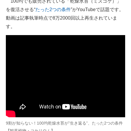
100均でも販売されている「乾燥水苔（ミズゴケ）」
を復活させる“
たった2つの条件
”がYouTubeで話題です。
ITの今と未来を見通す
動画は記事執筆時点で8万2000回以上再生されていま
スマホと通信の最新トレンド
す。
進化するPCとデバイスの未来
好きが集まる 比べて選べる
ビジネスと働き方のヒント
AI活用のいまが分かる
企業ITのトレンドを詳説
経営リーダーのコミュニティ
マーケ×ITの今がよく分かる
9割が知らない！100均乾燥水苔が”生き返る”、たった2つの条件
ITエンジニア向け専門サイト
【観葉植物・コケリウム】