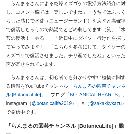
らんまるさんによる乾燥ミズゴケの復活方法紹介に対
し、コメント欄では「楽しいですね」「うちではふっく
らした感じで水苔（ニュージーランド）を戻すと高確率
で復活しちゃうので熱湯でとどめ刺してます（笑」「水
苔の復活！ やるー」「近日中にダイソー行けたら探し
てやってみます！」「こちらを参考にして、ダイソーの
ミズゴケで復活させました。チリ産でしたね」といった
声が寄せられています。
らんまるさんは、初心者でも分かりやすい植物に関す
る情報をYouTubeチャンネル「
らんまるの園芸チャンネ
ル [BotanicaLife]
」、ブログ「
BOTANICAL HEARTS
」、
Instagram（
@botanicalife2019
）、X（
@sakakkykazu
）
で発信中です。
「らんまるの園芸チャンネル [BotanicaLife]」動