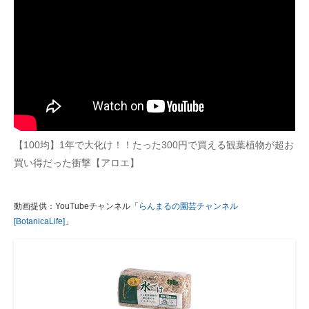
【100均】1年で大化け！！たった300円で買える観葉植物が超お
買い得だった衝撃【アロエ】
動画提供：YouTubeチャンネル「
らんまるの園芸チャンネル
[BotanicaLife]
」