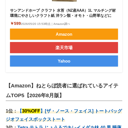
サンアンドホープ クラフト 水苔（NZ産AAA）1L マルチング材
環境にやさしいクラフト紙 洋ラン類・オモト・山野草などに
￥599
2026/05/20 15:53時点｜Amazon調べ
Amazon
楽天市場
Yahoo
【Amazon】ねとらぼ読者に選ばれているアイテ
ムTOP5【2026年8月版】
1位：
【
30%OFF
】[ザ・ノース・フェイス] トートバッグ
ジオフェイスボックストート
2位：
Tetra テトラ じょうろでキレイメダカ鉢 40
黒 睡蓮