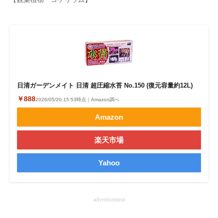
企業向けIT製品の総合サイト
IT製品の技術・比較・事例
製造業のIT導入・活用を支援
モノづくり技術者専門サイト
日清ガーデンメイト 日清 超圧縮水苔 No.150 (復元容量約12L)
エレクトロニクス専門サイト
￥888
2026/05/20 15:53時点｜Amazon調べ
Amazon
電子設計の基本と応用
エネルギーの専門メディア
楽天市場
建設×テクノロジーの最前線
Yahoo
ちょっと気になるネットの話題
advertisement