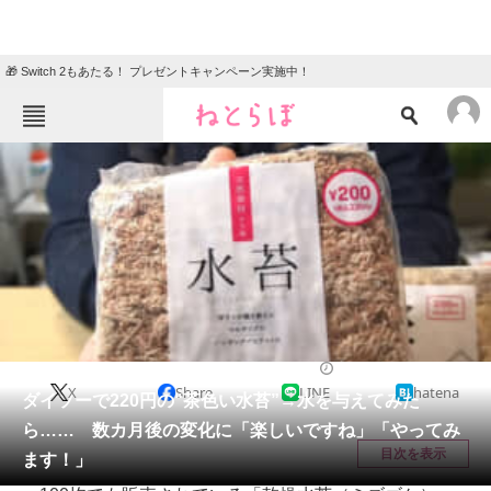
🎁 Switch 2もあたる！ プレゼントキャンペーン実施中！
ねとらぼメニュー
TOP
ニュース
エンタメ
クイズ
グルメ
地域
住まい
教育・育児
動物
リサーチ
その他生き物
2026/05/26 22:05（公開）
X
Share
LINE
hatena
会員記事
ダイソーで220円の“茶色い水苔”→水を与えてみた
ら…… 数カ月後の変化に「楽しいですね」「やってみ
メディア
目次を表示
ます！」
注目記事を集めた総合ページ