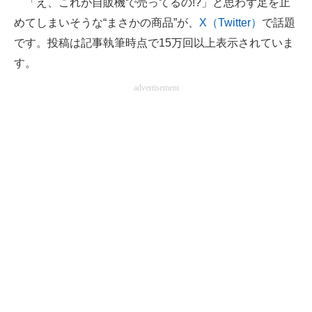
「え、これが自販機で売ってるの!?」と思わず足を止
めてしまいそうな“まさかの商品”が、
X（Twitter）
で話題
ITの今と未来を見通す
です。投稿は記事執筆時点で15万回以上表示されていま
スマホと通信の最新トレンド
す。
advertisement
進化するPCとデバイスの未来
好きが集まる 比べて選べる
ビジネスと働き方のヒント
AI活用のいまが分かる
企業ITのトレンドを詳説
経営リーダーのコミュニティ
マーケ×ITの今がよく分かる
ITエンジニア向け専門サイト