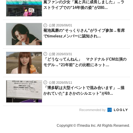
嵐ファンの少女「嵐と共に成長しました」→ラ
ストライブでの“14年後の姿”が280...
公開 2026/06/01
菊池風磨の“そっくりさん”がライブ参加→客席
でtimeleszメンバーに認知され...
公開 2026/03/31
「どうなってんねん」 マクドナルドCM出演の
モデル→“21年前”との比較にネット...
公開 2026/05/11
「博多駅は大型イベントで混み合います」→描
かれていた“まさかのシルエット”が69...
Recommended by
Copyright © ITmedia Inc. All Rights Reserved.