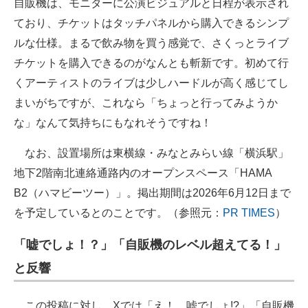
自販機は、モニターに公演ビジュアルと日程が表示され
ており、チケットはタッチパネルから購入できるシンプ
ルな仕様。まるで飲み物を買う感覚で、さくっとライブ
チケットを購入できるのがなんとも斬新です。初めて行
くアーティストのライブは少しハードルが高く感じてし
まいがちですが、これなら「ちょっと行ってみようか
な」なんて気持ちにもなれそうですね！
なお、設置場所は東横線・みなとみらい線「横浜駅」
地下2階南北連絡通路内のオープンスペース「HAMA
B2（ハマビーツー）」。掲出期間は2026年6月12日まで
を予定しているとのことです。（参照元：
PR TIMES
）
「嘘でしょ！？」「自販機のレベル超えてる！」
と反響
この投稿に対し、Xでは「え！ 嘘でしょ!?」「自販機