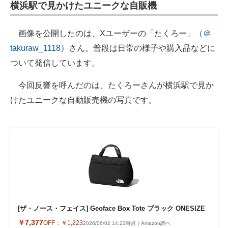
横浜駅で見かけたユニークな自販機
企業向けIT製品の総合サイト
画像を公開したのは、Xユーザーの「たくろー」（
＠
IT製品の技術・比較・事例
takuraw_1118
）さん。普段は日常の様子や購入品などに
製造業のIT導入・活用を支援
ついて発信しています。
モノづくり技術者専門サイト
今回反響を呼んだのは、たくろーさんが横浜駅で見か
けたユニークな自動販売機の写真です。
エレクトロニクス専門サイト
電子設計の基本と応用
エネルギーの専門メディア
建設×テクノロジーの最前線
ちょっと気になるネットの話題
[ザ・ノース・フェイス] Geoface Box Tote ブラック ONESIZE
￥7,377
OFF：
￥1,223
2026/06/02 14:23時点｜Amazon調べ