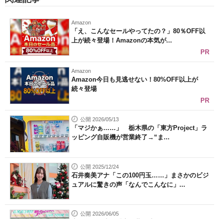
Amazon
「え、こんなセールやってたの？」80％OFF以
上が続々登場！Amazonの本気が...
PR
Amazon
Amazon今日も見逃せない！80%OFF以上が
続々登場
PR
公開 2026/05/13
「マジかぁ……」 栃木県の「東方Project」ラ
ッピング自販機が営業終了→“ま...
公開 2025/12/24
石井奏美アナ「この100円玉……」まさかのビジ
ュアルに驚きの声「なんでこんなに」...
公開 2026/06/05