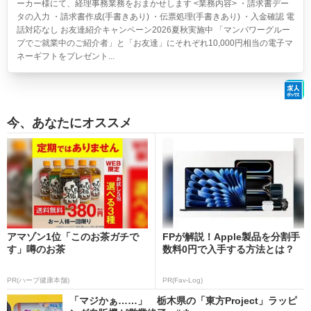
ーカー様にて、経理事務業務をおまかせします <業務内容> ・請求書デー
タの入力 ・請求書作成(手書きあり) ・伝票処理(手書きあり) ・入金確認 電
話対応なし お友達紹介キャンペーン2026夏秋実施中 「マンパワーグルー
プでご就業中のご紹介者」と「お友達」にそれぞれ10,000円相当の電子マ
ネーギフトをプレゼント...
今、あなたにオススメ
アマゾン1位「このお茶ガチで
FPが解説！Apple製品を分割手
す」噂のお茶
数料0円で入手する方法とは？
PR(ハーブ健康本舗)
PR(Fav-Log)
「マジかぁ……」 栃木県の「東方Project」ラッピ