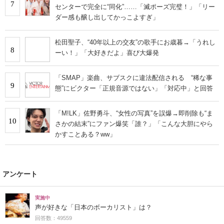
7
センターで完全に“同化”……「滅ポーズ完璧！」「リー
ダー感も醸し出してかっこよすぎ」
松田聖子、“40年以上の交友”の歌手にお歳暮→「うれし
8
ーい！」「大好きだよ」喜び大爆発
「SMAP」楽曲、サブスクに違法配信される “稀な事
9
態”にビクター「正規音源ではない」「対応中」と回答
「M!LK」佐野勇斗、“女性の写真”を誤爆→即削除も“ま
10
さかの結末”にファン爆笑「誰？」「こんな大胆にやら
かすことある？ww」
アンケート
実施中
声が好きな「日本のボーカリスト」は？
回答数：49559