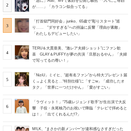
「急に」Ado、MVで素顔を公開し騒然「ついにご尊顔
2
が……」「カラコン似合ってる」
「打首獄門同好会」junko、65歳で“彫りスタート”巡
3
り…… “ダサすぎる”への持論に反響「理由が素敵」
「わたしもデビューしたい」
TERU＆大貫亜美、“激レア夫婦ショット”にファン歓
4
喜 GLAY＆PUFFYが夢の共演「旦那おるやん」「夫婦
で写ってるの尊い！」
「NiziU」ミイヒ、“超有名ファン”から特大プレゼント届
5
く→よく見ると…“特別仕様”に「すごw」「成功したオ
タク」「世界に一つだけやん」「愛がすごい」
「ラヴィット！」“75歳レジェンド歌手”が生出演で大反
6
響 子役・永尾柚乃のお祝いで降臨「テレビで拝めると
は！」「出てくれるんだ!?」
M!LK、“まさかの新メンバー”が違和感なさすぎだった