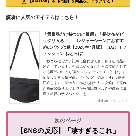
【Amazon】本日の割引き商品をチェックする！
読者に人気のアイテムはこちら！
「貴重品だけ持つのに最適」「長財布がピ
ッタリ入る！」 レジャーシーンにおすす
めのバッグ5選【2026年7月版】（1/2） | フ
ァッション ねとらぼ
ねとらぼでは、記事に合わせてさまざまな商品を
紹介しています。今回はそんなねとらぼで紹介して
いる商品の中でも“夏のレジャーシーズン”におすす
めかつ読者人気が高い「バッグ」のおすすめ5選を
紹介します。※過去にねとらぼのリンク経由で売れ
た商品の売り上げ上位から抽出食べ歩きや散策に最
適：旅行のサブバッグにも…
nlab.itmedia.co.jp
【SNSの反応】「凄すぎるこれ」