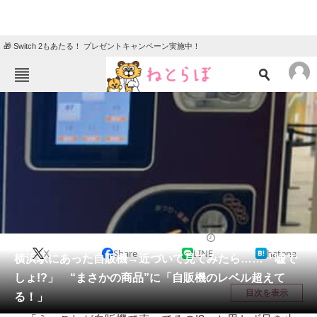
🎁 Switch 2もあたる！ プレゼントキャンペーン実施中！
ねとらぼメニュー
TOP
ニュース
エンタメ
クイズ
グルメ
地域
住まい
教育・育児
動物
リサーチ
音楽
2026/06/03 08:00（公開）
X
Share
LINE
hatena
会員記事
横浜駅にあった自販機→近づいて見てみたら……「嘘で
しょ!?」 “まさかの商品”に「自販機のレベル超えて
メディア
目次を表示
る！」
注目記事を集めた総合ページ