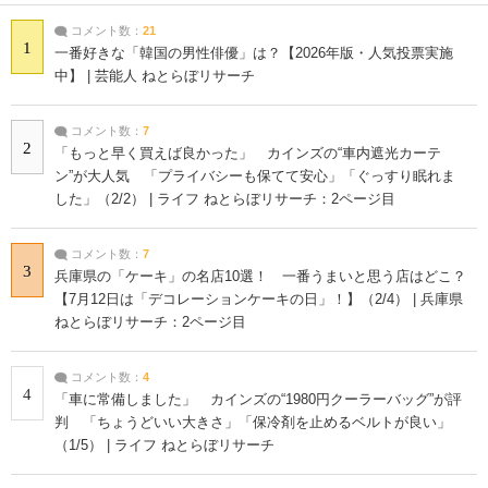
コメント数：
21
1
一番好きな「韓国の男性俳優」は？【2026年版・人気投票実施
中】 | 芸能人 ねとらぼリサーチ
コメント数：
7
2
「もっと早く買えば良かった」 カインズの“車内遮光カーテ
ン”が大人気 「プライバシーも保てて安心」「ぐっすり眠れま
した」（2/2） | ライフ ねとらぼリサーチ：2ページ目
コメント数：
7
3
兵庫県の「ケーキ」の名店10選！ 一番うまいと思う店はどこ？
【7月12日は「デコレーションケーキの日」！】（2/4） | 兵庫県
ねとらぼリサーチ：2ページ目
コメント数：
4
4
「車に常備しました」 カインズの“1980円クーラーバッグ”が評
判 「ちょうどいい大きさ」「保冷剤を止めるベルトが良い」
（1/5） | ライフ ねとらぼリサーチ