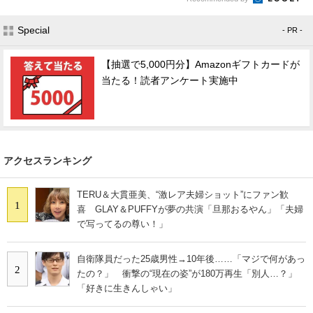
Special
- PR -
【抽選で5,000円分】Amazonギフトカードが
当たる！読者アンケート実施中
アクセスランキング
TERU＆大貫亜美、“激レア夫婦ショット”にファン歓
1
喜 GLAY＆PUFFYが夢の共演「旦那おるやん」「夫婦
で写ってるの尊い！」
自衛隊員だった25歳男性→10年後……「マジで何があっ
2
たの？」 衝撃の“現在の姿”が180万再生「別人…？」
「好きに生きんしゃい」