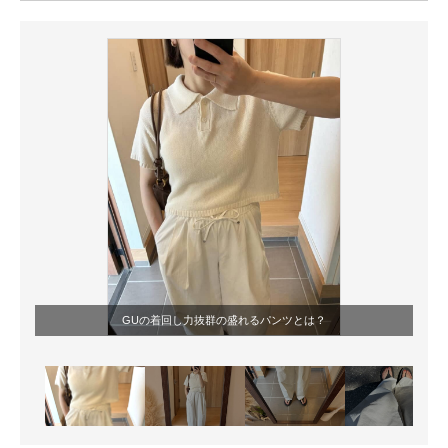
ITの今と未来を見通す
スマホと通信の最新トレンド
進化するPCとデバイスの未来
好きが集まる 比べて選べる
ビジネスと働き方のヒント
AI活用のいまが分かる
企業ITのトレンドを詳説
GUの着回し力抜群の盛れるパンツとは？
経営リーダーのコミュニティ
マーケ×ITの今がよく分かる
ITエンジニア向け専門サイト