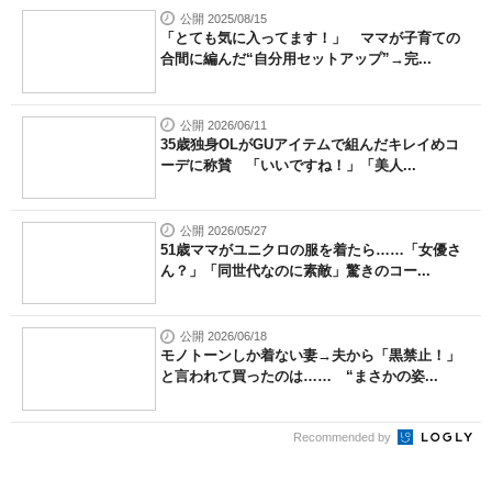
公開 2025/08/15
「とても気に入ってます！」 ママが子育ての
合間に編んだ“自分用セットアップ”→完...
公開 2026/06/11
35歳独身OLがGUアイテムで組んだキレイめコ
ーデに称賛 「いいですね！」「美人...
公開 2026/05/27
51歳ママがユニクロの服を着たら……「女優さ
ん？」「同世代なのに素敵」驚きのコー...
公開 2026/06/18
モノトーンしか着ない妻→夫から「黒禁止！」
と言われて買ったのは…… “まさかの姿...
Recommended by