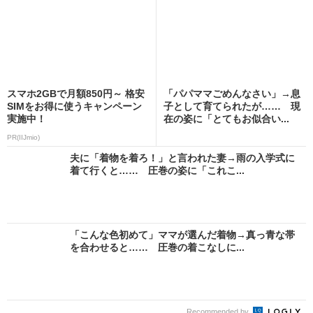
スマホ2GBで月額850円～ 格安
「パパママごめんなさい」→息
SIMをお得に使うキャンペーン
子として育てられたが…… 現
実施中！
在の姿に「とてもお似合い...
PR(IIJmio)
夫に「着物を着ろ！」と言われた妻→雨の入学式に
着て行くと…… 圧巻の姿に「これこ...
「こんな色初めて」ママが選んだ着物→真っ青な帯
を合わせると…… 圧巻の着こなしに...
Recommended by