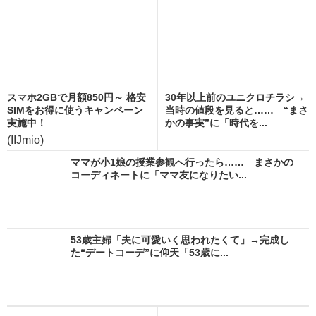
スマホ2GBで月額850円～ 格安
30年以上前のユニクロチラシ→
SIMをお得に使うキャンペーン
当時の値段を見ると…… “まさ
実施中！
かの事実”に「時代を...
(IIJmio)
ママが小1娘の授業参観へ行ったら…… まさかの
コーディネートに「ママ友になりたい...
53歳主婦「夫に可愛いく思われたくて」→完成し
た“デートコーデ”に仰天「53歳に...