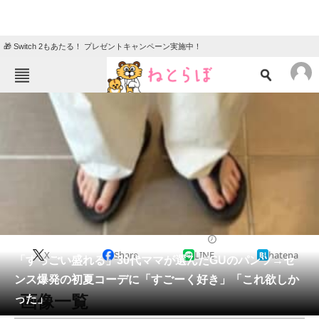
🎁 Switch 2もあたる！ プレゼントキャンペーン実施中！
ねとらぼメニュー
TOP
ニュース
エンタメ
クイズ
グルメ
地域
住まい
教育・育児
動物
リサーチ
女性
2026/06/02 09:15（公開）
X
Share
LINE
hatena
会員記事
「すっごい盛れる」30代ママが選んだGUのパンツ→セ
ンス爆発の初夏コーデに「すごーく好き」「これ欲しか
メディア
画像一覧
った」
注目記事を集めた総合ページ