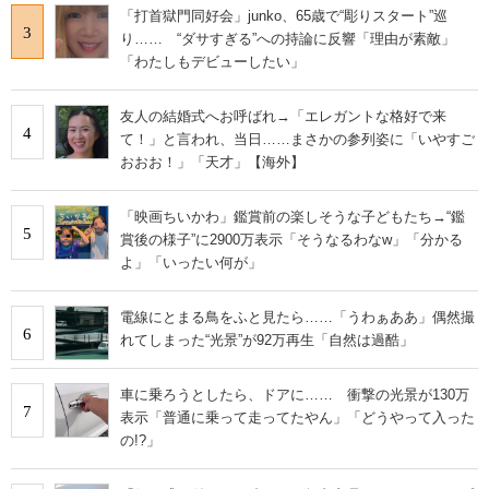
「打首獄門同好会」junko、65歳で“彫りスタート”巡
3
り…… “ダサすぎる”への持論に反響「理由が素敵」
「わたしもデビューしたい」
友人の結婚式へお呼ばれ→「エレガントな格好で来
4
て！」と言われ、当日……まさかの参列姿に「いやすご
おおお！」「天才」【海外】
「映画ちいかわ」鑑賞前の楽しそうな子どもたち→“鑑
5
賞後の様子”に2900万表示「そうなるわなw」「分かる
よ」「いったい何が」
電線にとまる鳥をふと見たら……「うわぁああ」偶然撮
6
れてしまった“光景”が92万再生「自然は過酷」
車に乗ろうとしたら、ドアに…… 衝撃の光景が130万
7
表示「普通に乗って走ってたやん」「どうやって入った
の!?」