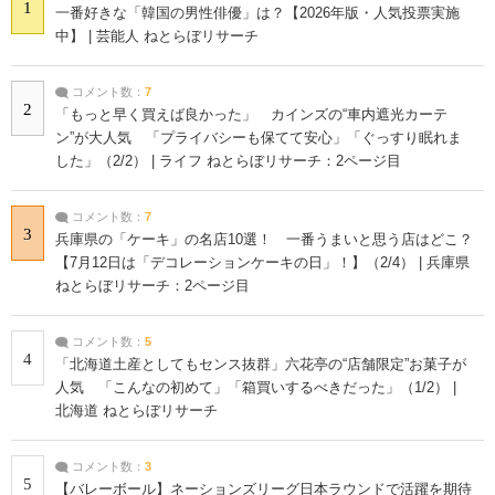
1
一番好きな「韓国の男性俳優」は？【2026年版・人気投票実施
中】 | 芸能人 ねとらぼリサーチ
コメント数：
7
2
「もっと早く買えば良かった」 カインズの“車内遮光カーテ
ン”が大人気 「プライバシーも保てて安心」「ぐっすり眠れま
した」（2/2） | ライフ ねとらぼリサーチ：2ページ目
コメント数：
7
3
兵庫県の「ケーキ」の名店10選！ 一番うまいと思う店はどこ？
【7月12日は「デコレーションケーキの日」！】（2/4） | 兵庫県
ねとらぼリサーチ：2ページ目
コメント数：
5
4
「北海道土産としてもセンス抜群」六花亭の“店舗限定”お菓子が
人気 「こんなの初めて」「箱買いするべきだった」（1/2） |
北海道 ねとらぼリサーチ
コメント数：
3
5
【バレーボール】ネーションズリーグ日本ラウンドで活躍を期待