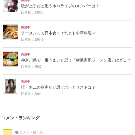
実施中
歌が上手だと思うホロライブのメンバーは？
回答数：23853
実施中
ラーメンって日本食？それとも中華料理？
回答数：19645
実施中
神奈川県で一番うまいと思う「横浜家系ラーメン店」はどこ？
回答数：8507
実施中
唯一無二の歌声だと思うボーカリストは？
回答数：8084
コメントランキング
コメント数：
21