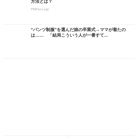
方法とは？
PR(Fav-Log)
“パンツ制服”を選んだ娘の卒業式→ママが着たの
は…… 「結局こういう人が一番すて...