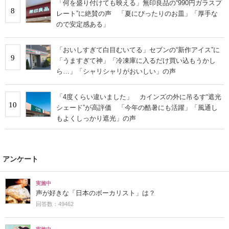
「何を盛り付けても映える」無印良品の“990円ガラスプ
8
レート”に絶賛の声 「夏にぴったりのお皿」「厚手な
ので安定感ある」
「おいしすぎて白目むいてる」セブンの“新作アイス”に
9
「うますぎて神」「冷凍庫に入るだけ買い込もうかし
ら…」「シャリシャリがおいしい」の声
「4度くらい違いました」 カインズの外に吊るす“遮光
10
シェード”が高評価 「今年の酷暑にも活躍」「風通し
もよくしっかり遮光」の声
アンケート
実施中
声が好きな「日本のボーカリスト」は？
回答数：49462