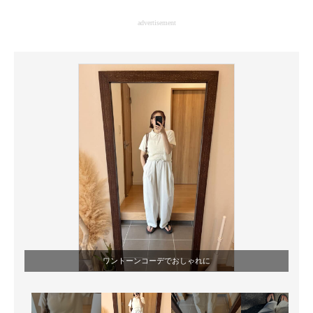
企業向けIT製品の総合サイト
advertisement
IT製品の技術・比較・事例
製造業のIT導入・活用を支援
モノづくり技術者専門サイト
エレクトロニクス専門サイト
電子設計の基本と応用
エネルギーの専門メディア
建設×テクノロジーの最前線
ちょっと気になるネットの話題
ワントーンコーデでおしゃれに