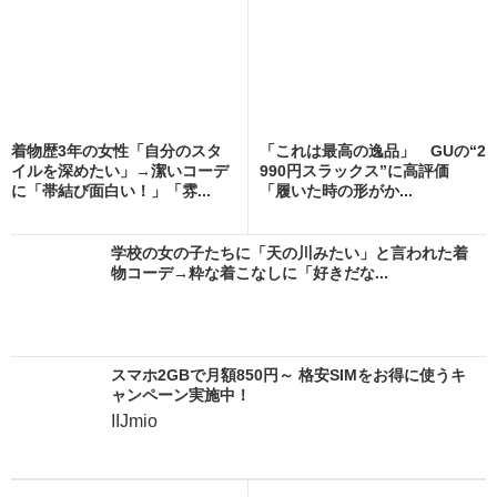
着物歴3年の女性「自分のスタ
「これは最高の逸品」 GUの“2
イルを深めたい」→潔いコーデ
990円スラックス”に高評価
に「帯結び面白い！」「雰...
「履いた時の形がか...
学校の女の子たちに「天の川みたい」と言われた着
物コーデ→粋な着こなしに「好きだな...
スマホ2GBで月額850円～ 格安SIMをお得に使うキ
ャンペーン実施中！
IIJmio