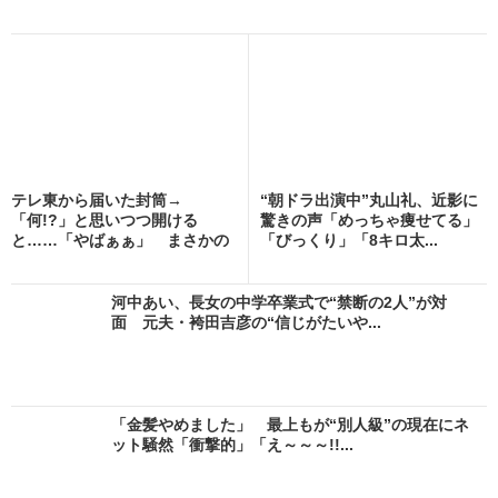
テレ東から届いた封筒→
“朝ドラ出演中”丸山礼、近影に
「何!?」と思いつつ開ける
驚きの声「めっちゃ痩せてる」
と……「やばぁぁ」 まさかの
「びっくり」「8キロ太...
中身...
河中あい、長女の中学卒業式で“禁断の2人”が対
面 元夫・袴田吉彦の“信じがたいや...
「金髪やめました」 最上もが“別人級”の現在にネ
ット騒然「衝撃的」「え～～～!!...