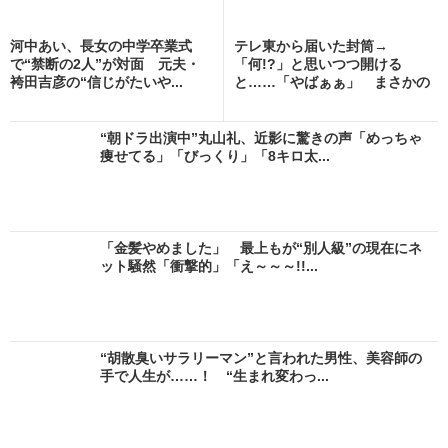
河中あい、長女の中学卒業式
テレ東から届いた封筒→
で“禁断の2人”が対面 元夫・
「何!?」と思いつつ開ける
袴田吉彦の“信じがたいや...
と……「やばぁぁ」 まさかの
中身...
“朝ドラ出演中”丸山礼、近影に驚きの声「めっちゃ
痩せてる」「びっくり」「8キロ太...
「金髪やめました」 最上もが“別人級”の現在にネ
ット騒然「衝撃的」「え～～～!!...
“胡散臭いサラリーマン”と言われた男性、美容師の
手で人生が……！ “生まれ変わっ...