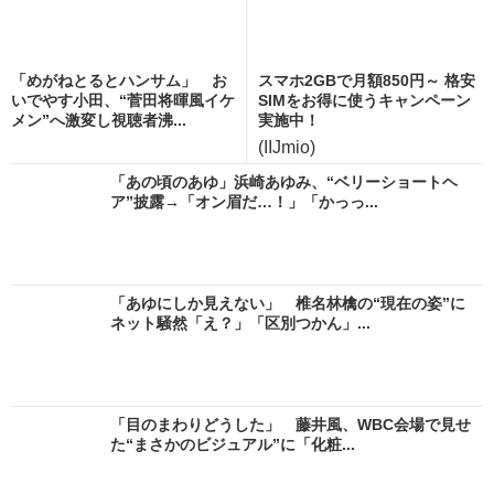
「めがねとるとハンサム」 お
スマホ2GBで月額850円～ 格安
いでやす小田、“菅田将暉風イケ
SIMをお得に使うキャンペーン
メン”へ激変し視聴者沸...
実施中！
(IIJmio)
「あの頃のあゆ」浜崎あゆみ、“ベリーショートヘ
ア”披露→「オン眉だ…！」「かっっ...
「あゆにしか見えない」 椎名林檎の“現在の姿”に
ネット騒然「え？」「区別つかん」...
「目のまわりどうした」 藤井風、WBC会場で見せ
た“まさかのビジュアル”に「化粧...