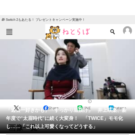
🎁 Switch 2もあたる！ プレゼントキャンペーン実施中！
ねとらぼメニュー
TOP
ニュース
エンタメ
クイズ
グルメ
地域
住まい
教育・育児
動物
リサーチ
エンタメ
2026/05/20 23:30（公開）
X
Share
LINE
hatena
会員記事
「過去一好きかも」「すっかり垢抜け」 井上咲楽、新
年度で“太眉時代”に続く大変身！ 「TWICE」モモ化
メディア
画像一覧
し……「これ以上可愛くなってどうする」
注目記事を集めた総合ページ