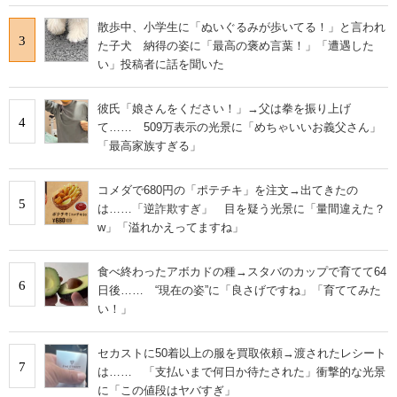
散歩中、小学生に「ぬいぐるみが歩いてる！」と言われ
3
た子犬 納得の姿に「最高の褒め言葉！」「遭遇した
い」投稿者に話を聞いた
彼氏「娘さんをください！」→父は拳を振り上げ
4
て…… 509万表示の光景に「めちゃいいお義父さん」
「最高家族すぎる」
コメダで680円の「ポテチキ」を注文→出てきたの
5
は……「逆詐欺すぎ」 目を疑う光景に「量間違えた？
w」「溢れかえってますね」
食べ終わったアボカドの種→スタバのカップで育てて64
6
日後…… “現在の姿”に「良さげですね」「育ててみた
い！」
セカストに50着以上の服を買取依頼→渡されたレシート
7
は…… 「支払いまで何日か待たされた」衝撃的な光景
に「この値段はヤバすぎ」