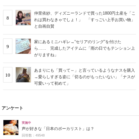
仲里依紗、ディズニーランドで買った1800円土産を「こ
8
れは買わなきゃでしょ！」 「すっごい上手お買い物」
と自画自賛
家にあるミニハギレ→“セリアのリング”を付けた
9
ら…… 完成したアイテムに「雨の日でもテンション上
がりますね」
あまりにも「買って～」と言っているようなナスを購入
10
→愛らしすぎる姿に「切るのがもったいない」「ナスが
可愛いって初めて」
アンケート
実施中
声が好きな「日本のボーカリスト」は？
回答数：49548