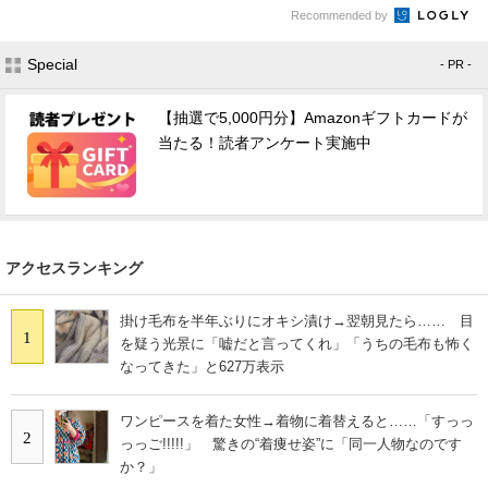
Recommended by
Special
- PR -
【抽選で5,000円分】Amazonギフトカードが
当たる！読者アンケート実施中
アクセスランキング
掛け毛布を半年ぶりにオキシ漬け→翌朝見たら…… 目
1
を疑う光景に「嘘だと言ってくれ」「うちの毛布も怖く
なってきた」と627万表示
ワンピースを着た女性→着物に着替えると……「すっっ
2
っっご!!!!!」 驚きの“着痩せ姿”に「同一人物なのです
か？」