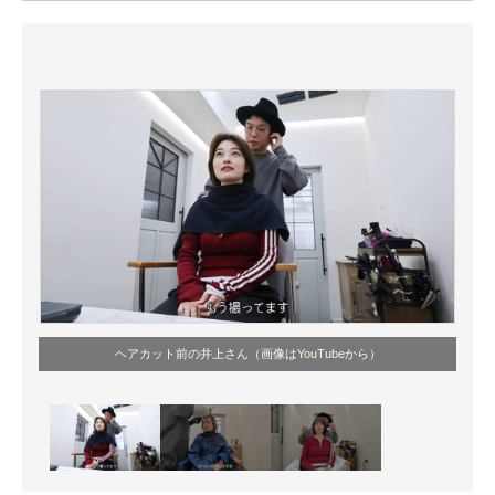
ITの今と未来を見通す
スマホと通信の最新トレンド
進化するPCとデバイスの未来
好きが集まる 比べて選べる
ビジネスと働き方のヒント
AI活用のいまが分かる
企業ITのトレンドを詳説
ヘアカット前の井上さん（画像は
YouTube
から）
経営リーダーのコミュニティ
マーケ×ITの今がよく分かる
ITエンジニア向け専門サイト