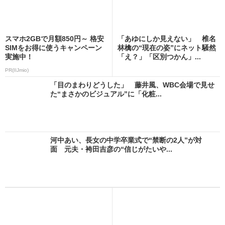
スマホ2GBで月額850円～ 格安
「あゆにしか見えない」 椎名
SIMをお得に使うキャンペーン
林檎の“現在の姿”にネット騒然
実施中！
「え？」「区別つかん」...
PR(IIJmio)
「目のまわりどうした」 藤井風、WBC会場で見せ
た“まさかのビジュアル”に「化粧...
河中あい、長女の中学卒業式で“禁断の2人”が対
面 元夫・袴田吉彦の“信じがたいや...