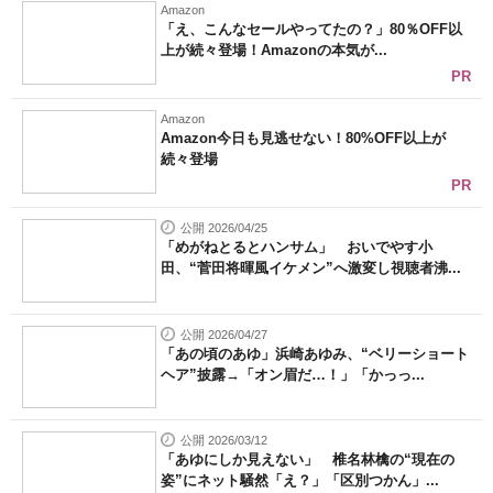
Amazon
「え、こんなセールやってたの？」80％OFF以
上が続々登場！Amazonの本気が...
PR
Amazon
Amazon今日も見逃せない！80%OFF以上が
続々登場
PR
公開 2026/04/25
「めがねとるとハンサム」 おいでやす小
田、“菅田将暉風イケメン”へ激変し視聴者沸...
公開 2026/04/27
「あの頃のあゆ」浜崎あゆみ、“ベリーショート
ヘア”披露→「オン眉だ…！」「かっっ...
公開 2026/03/12
「あゆにしか見えない」 椎名林檎の“現在の
姿”にネット騒然「え？」「区別つかん」...