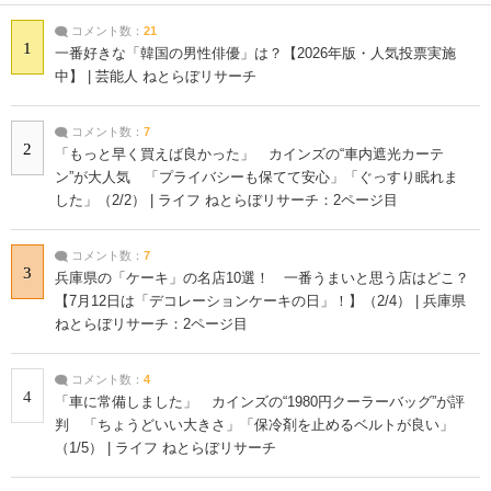
コメント数：
21
1
一番好きな「韓国の男性俳優」は？【2026年版・人気投票実施
中】 | 芸能人 ねとらぼリサーチ
コメント数：
7
2
「もっと早く買えば良かった」 カインズの“車内遮光カーテ
ン”が大人気 「プライバシーも保てて安心」「ぐっすり眠れま
した」（2/2） | ライフ ねとらぼリサーチ：2ページ目
コメント数：
7
3
兵庫県の「ケーキ」の名店10選！ 一番うまいと思う店はどこ？
【7月12日は「デコレーションケーキの日」！】（2/4） | 兵庫県
ねとらぼリサーチ：2ページ目
コメント数：
4
4
「車に常備しました」 カインズの“1980円クーラーバッグ”が評
判 「ちょうどいい大きさ」「保冷剤を止めるベルトが良い」
（1/5） | ライフ ねとらぼリサーチ