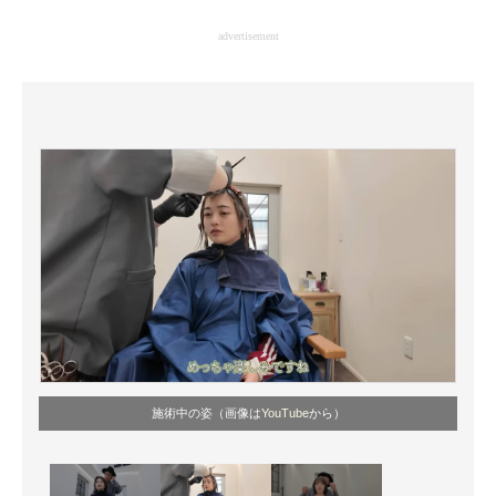
企業向けIT製品の総合サイト
advertisement
IT製品の技術・比較・事例
製造業のIT導入・活用を支援
モノづくり技術者専門サイト
エレクトロニクス専門サイト
電子設計の基本と応用
エネルギーの専門メディア
建設×テクノロジーの最前線
ちょっと気になるネットの話題
施術中の姿（画像は
YouTube
から）