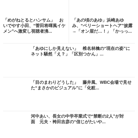
「めがねとるとハンサム」 お
「あの頃のあゆ」浜崎あゆ
いでやす小田、“菅田将暉風イケ
み、“ベリーショートヘア”披露
メン”へ激変し視聴者沸...
→「オン眉だ…！」「かっっ...
「あゆにしか見えない」 椎名林檎の“現在の姿”に
ネット騒然「え？」「区別つかん」...
「目のまわりどうした」 藤井風、WBC会場で見せ
た“まさかのビジュアル”に「化粧...
河中あい、長女の中学卒業式で“禁断の2人”が対
面 元夫・袴田吉彦の“信じがたいや...