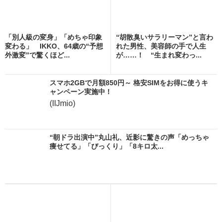
「別人級の変身」「めちゃ印象
“胡散臭いサラリーマン”と言わ
変わる」 IKKO、64歳の“予想
れた男性、美容師の手で人生
外激変”で驚くほど...
が……！ “生まれ変わっ...
スマホ2GBで月額850円～ 格安SIMをお得に使うキ
ャンペーン実施中！
(IIJmio)
“朝ドラ出演中”丸山礼、近影に驚きの声「めっちゃ
痩せてる」「びっくり」「8キロ太...