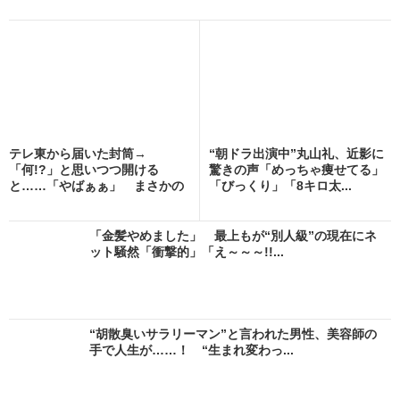
テレ東から届いた封筒→
“朝ドラ出演中”丸山礼、近影に
「何!?」と思いつつ開ける
驚きの声「めっちゃ痩せてる」
と……「やばぁぁ」 まさかの
「びっくり」「8キロ太...
中身...
「金髪やめました」 最上もが“別人級”の現在にネ
ット騒然「衝撃的」「え～～～!!...
“胡散臭いサラリーマン”と言われた男性、美容師の
手で人生が……！ “生まれ変わっ...