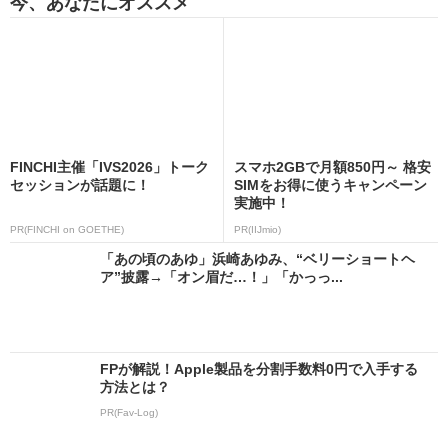
今、あなたにオススメ
FINCHI主催「IVS2026」トーク
スマホ2GBで月額850円～ 格安
セッションが話題に！
SIMをお得に使うキャンペーン
実施中！
PR(FINCHI on GOETHE)
PR(IIJmio)
「あの頃のあゆ」浜崎あゆみ、“ベリーショートヘ
ア”披露→「オン眉だ…！」「かっっ...
FPが解説！Apple製品を分割手数料0円で入手する
方法とは？
PR(Fav-Log)