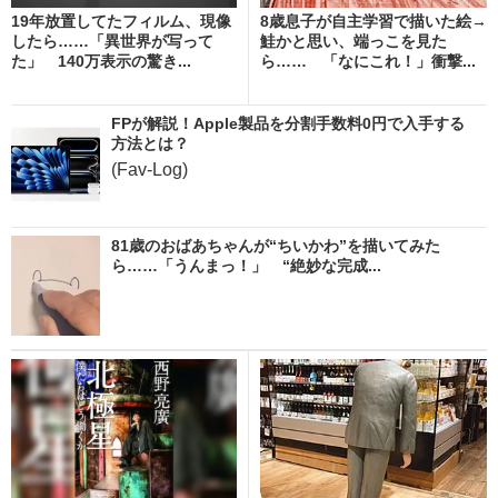
19年放置してたフィルム、現像
8歳息子が自主学習で描いた絵→
したら……「異世界が写って
鮭かと思い、端っこを見た
た」 140万表示の驚き...
ら…… 「なにこれ！」衝撃...
FPが解説！Apple製品を分割手数料0円で入手する
方法とは？
(Fav-Log)
81歳のおばあちゃんが“ちいかわ”を描いてみた
ら……「うんまっ！」 “絶妙な完成...