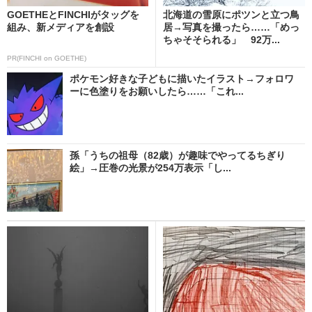
GOETHEとFINCHIがタッグを
北海道の雪原にポツンと立つ鳥
組み、新メディアを創設
居→写真を撮ったら……「めっ
ちゃそそられる」 92万...
PR(FINCHI on GOETHE)
ポケモン好きな子どもに描いたイラスト→フォロワ
ーに色塗りをお願いしたら……「これ...
孫「うちの祖母（82歳）が趣味でやってるちぎり
絵」→圧巻の光景が254万表示「し...