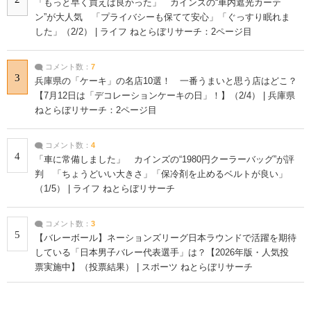
「もっと早く買えば良かった」 カインズの“車内遮光カーテ
ン”が大人気 「プライバシーも保てて安心」「ぐっすり眠れま
した」（2/2） | ライフ ねとらぼリサーチ：2ページ目
コメント数：
7
3
兵庫県の「ケーキ」の名店10選！ 一番うまいと思う店はどこ？
【7月12日は「デコレーションケーキの日」！】（2/4） | 兵庫県
ねとらぼリサーチ：2ページ目
コメント数：
4
4
「車に常備しました」 カインズの“1980円クーラーバッグ”が評
判 「ちょうどいい大きさ」「保冷剤を止めるベルトが良い」
（1/5） | ライフ ねとらぼリサーチ
コメント数：
3
5
【バレーボール】ネーションズリーグ日本ラウンドで活躍を期待
している「日本男子バレー代表選手」は？【2026年版・人気投
票実施中】（投票結果） | スポーツ ねとらぼリサーチ