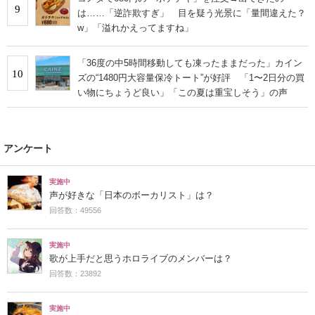
9
は……「逆詐欺すぎ」 目を疑う光景に「量間違えた？
w」「溢れかえってますね」
「36度の中5時間移動しても凍ったままだった」カイン
10
ズの“1480円大容量保冷トート”が好評 「1〜2日分の買
い物にちょうど良い」「この夏は重宝しそう」の声
アンケート
実施中
声が好きな「日本のボーカリスト」は？
回答数：49556
実施中
歌が上手だと思うホロライブのメンバーは？
回答数：23892
実施中