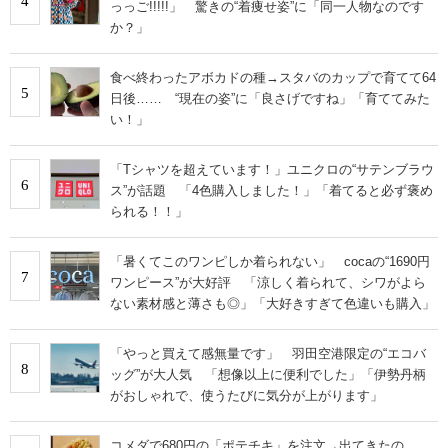
4
っっご!!!!!」 驚きの“着痩せ姿”に「同一人物なのです
か？」
食べ終わったアボカドの種→スタバのカップで育てて64
5
日後…… “現在の姿”に「良さげですね」「育ててみた
い！」
「Tシャツを超えています！」ユニクロの“サテンブラウ
6
ス”が話題 「4色購入しました！」「着てると必ず褒め
られる！！」
「暑くてこのワンピしか着られない」 cocaの“1690円
7
ワンピース”が大好評 「涼しく着られて、シワがよら
ない素材感と薄さも◎」「大好きすぎて色違いも購入」
「やっと買えて感無量です」 羽田空港限定の“エコバ
8
ッグ”が大人気 「想像以上に便利でした」「伊勢丹柄
がおしゃれで、使うたびに気分が上がります」
コメダで680円の「ポテチキ」を注文→出てきたの