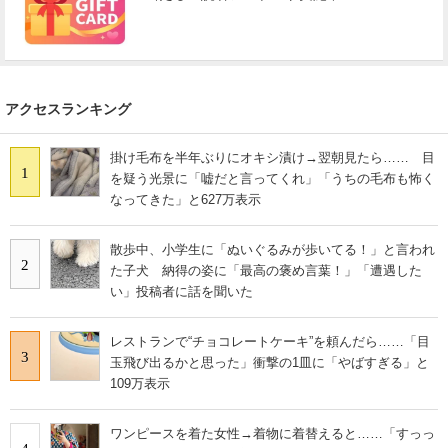
アクセスランキング
掛け毛布を半年ぶりにオキシ漬け→翌朝見たら…… 目
1
を疑う光景に「嘘だと言ってくれ」「うちの毛布も怖く
なってきた」と627万表示
散歩中、小学生に「ぬいぐるみが歩いてる！」と言われ
2
た子犬 納得の姿に「最高の褒め言葉！」「遭遇した
い」投稿者に話を聞いた
レストランで“チョコレートケーキ”を頼んだら……「目
3
玉飛び出るかと思った」衝撃の1皿に「やばすぎる」と
109万表示
ワンピースを着た女性→着物に着替えると……「すっっ