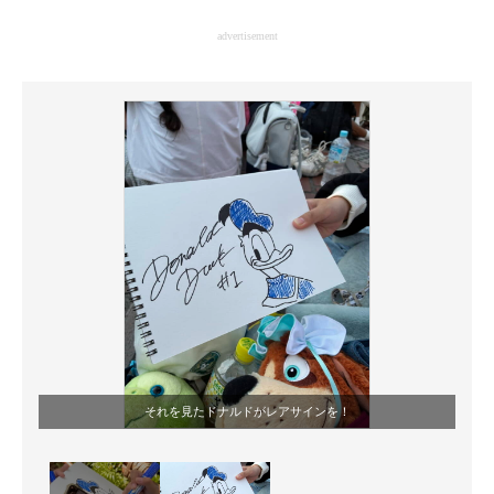
企業向けIT製品の総合サイト
advertisement
IT製品の技術・比較・事例
製造業のIT導入・活用を支援
モノづくり技術者専門サイト
エレクトロニクス専門サイト
電子設計の基本と応用
エネルギーの専門メディア
建設×テクノロジーの最前線
ちょっと気になるネットの話題
それを見たドナルドがレアサインを！