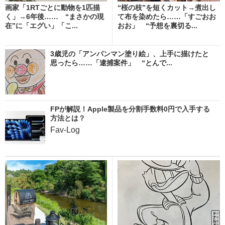
画家「1RTごとに動物を1匹描
“桜の枝”を短くカット→煮出し
く」→6年後…… “まさかの現
て布を染めたら……「すごおお
在”に「エグい」「こ...
おお」 “予想を裏切る...
3歳児の「アンパンマン塗り絵」、上手に描けたと
思ったら……「逮捕案件」 “とんで...
FPが解説！Apple製品を分割手数料0円で入手する
方法とは？
Fav-Log