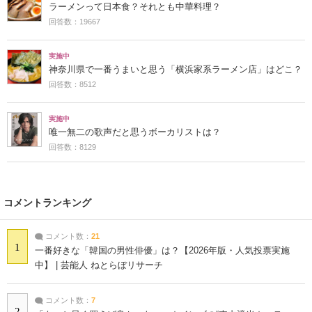
ラーメンって日本食？それとも中華料理？
回答数：19667
実施中
神奈川県で一番うまいと思う「横浜家系ラーメン店」はどこ？
回答数：8512
実施中
唯一無二の歌声だと思うボーカリストは？
回答数：8129
コメントランキング
コメント数：
21
1
一番好きな「韓国の男性俳優」は？【2026年版・人気投票実施
中】 | 芸能人 ねとらぼリサーチ
コメント数：
7
2