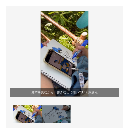
ITの今と未来を見通す
スマホと通信の最新トレンド
進化するPCとデバイスの未来
好きが集まる 比べて選べる
ビジネスと働き方のヒント
AI活用のいまが分かる
企業ITのトレンドを詳説
見本を見ながら下書きなしに描いていく娘さん
経営リーダーのコミュニティ
マーケ×ITの今がよく分かる
ITエンジニア向け専門サイト