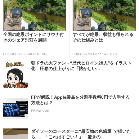
全国の絶景ポイントにサウナ付
すべてが絶景、収益も得られる
きのシェア別荘を展開
その仕組みとは
PR(COCO VILLA on GOETHE)
PR(COCO VILLA on GOETHE)
朝ドラの大ファン→“歴代ヒロイン28人”をイラスト
化 圧巻の仕上がりに「懐かしい...
FPが解説！Apple製品を分割手数料0円で入手する
方法とは？
PR(Fav-Log)
ダイソーのコースターに“超安物の色鉛筆”で描いた
ら……「これはすごい！」 驚きの...