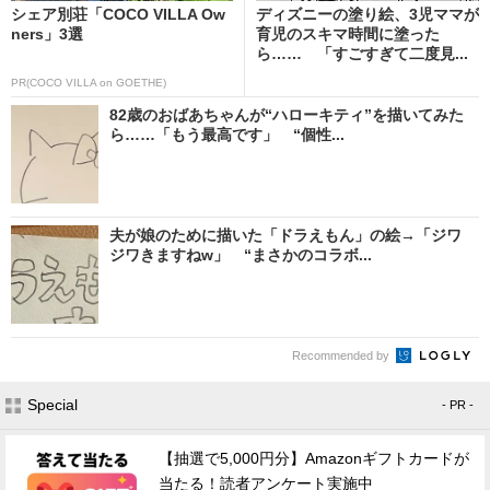
シェア別荘「COCO VILLA Ow
ディズニーの塗り絵、3児ママが
ners」3選
育児のスキマ時間に塗った
ら…… 「すごすぎて二度見...
PR(COCO VILLA on GOETHE)
82歳のおばあちゃんが“ハローキティ”を描いてみた
ら……「もう最高です」 “個性...
夫が娘のために描いた「ドラえもん」の絵→「ジワ
ジワきますねw」 “まさかのコラボ...
Recommended by
Special
- PR -
【抽選で5,000円分】Amazonギフトカードが
当たる！読者アンケート実施中