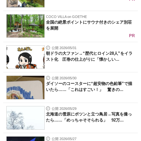
COCO VILLA on GOETHE
全国の絶景ポイントにサウナ付きのシェア別荘
を展開
PR
公開 2026/05/31
朝ドラの大ファン→“歴代ヒロイン28人”をイラ
スト化 圧巻の仕上がりに「懐かしい...
公開 2026/05/30
ダイソーのコースターに“超安物の色鉛筆”で描
いたら……「これはすごい！」 驚きの...
公開 2026/05/29
北海道の雪原にポツンと立つ鳥居→写真を撮っ
たら……「めっちゃそそられる」 92万...
公開 2026/05/27