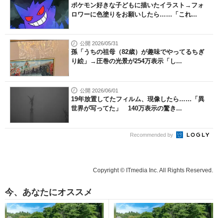
ポケモン好きな子どもに描いたイラスト→フォ
ロワーに色塗りをお願いしたら……「これ...
公開 2026/05/31
孫「うちの祖母（82歳）が趣味でやってるちぎ
り絵」→圧巻の光景が254万表示「し...
公開 2026/06/01
19年放置してたフィルム、現像したら……「異
世界が写ってた」 140万表示の驚き...
Recommended by
Copyright © ITmedia Inc. All Rights Reserved.
今、あなたにオススメ