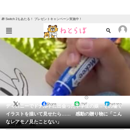
🎁 Switch 2もあたる！ プレゼントキャンペーン実施中！
ねとらぼメニュー
TOP
ニュース
エンタメ
クイズ
グルメ
地域
住まい
教育・育児
動物
リサーチ
ディズニー
2026/05/31 08:15（公開）
X
Share
LINE
hatena
会員記事
ディズニーでドナルドに出会った中学生の娘→その場で
イラストを描いて見せたら…… 感動の贈り物に「こん
メディア
画像一覧
なレアモノ見たことない」
注目記事を集めた総合ページ