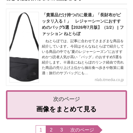
「貴重品だけ持つのに最適」「長財布がピ
ッタリ入る！」 レジャーシーンにおすす
めのバッグ5選【2026年7月版】（1/2） | フ
ァッション ねとらぼ
ねとらぼでは、記事に合わせてさまざまな商品を
紹介しています。今回はそんなねとらぼで紹介して
いる商品の中でも“夏のレジャーシーズン”におすす
めかつ読者人気が高い「バッグ」のおすすめ5選を
紹介します。※過去にねとらぼのリンク経由で売れ
た商品の売り上げ上位から抽出食べ歩きや散策に最
適：旅行のサブバッグにも…
nlab.itmedia.co.jp
画像をまとめて見る
1
2
3
次のページ