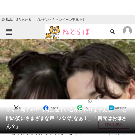
🎁 Switch 2もあたる！ プレゼントキャンペーン実施中！
ねとらぼメニュー
TOP
ニュース
エンタメ
クイズ
グルメ
地域
住まい
教育・育児
動物
リサーチ
ライフスタイル
2026/06/04 08:45（公開）
X
Share
LINE
hatena
会員記事
ママ「息子がどっちに似ているか分かりません…」→公
開の姿にさまざまな声「パパだなぁ！」「目元はお母さ
メディア
目次を表示
ん？」
注目記事を集めた総合ページ