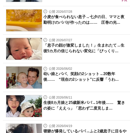
PR
公開 2026/07/28
小麦が食べられない息子→七夕の日、ママと夜
勤明けのパパが作ったのは…… 圧巻の光...
公開 2026/07/27
「息子の顔が激変しました！」生まれたて→生
後5カ月の信じられない変化に「びっくり...
公開 2026/06/02
幼い娘とパパ、笑顔の2ショット→20数年
後…… “現在の2ショット”に反響「うわ...
公開 2026/06/11
生後8カ月娘と25歳新米パパ→1年後…… 驚き
の姿に「ええっ」「思わず二度見しま...
公開 2026/04/19
寝癖が爆発しているパパ→ふと2歳息子に目をや