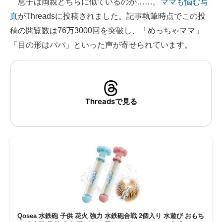
息子は両親どちらに似ているのか……。
ママも悩む写
真
がThreadsに投稿されました。記事執筆時点でこの投
ITの今と未来を見通す
稿の閲覧数は76万3000回を突破し、「めっちゃママ」
スマホと通信の最新トレンド
「目の形はパパ」といった声が寄せられています。
進化するPCとデバイスの未来
好きが集まる 比べて選べる
Threadsで見る
ビジネスと働き方のヒント
AI活用のいまが分かる
企業ITのトレンドを詳説
経営リーダーのコミュニティ
マーケ×ITの今がよく分かる
ITエンジニア向け専門サイト
Qosea 水鉄砲 子供 花火 強力 水鉄砲合戦 2個入り 水遊び おもち