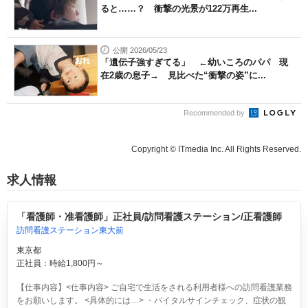
ると……？ 衝撃の光景が122万再生...
公開 2026/05/23
「遺伝子強すぎてる」 ←幼いころのパパ 現
在2歳の息子→ 見比べた“衝撃の姿”に...
Recommended by
Copyright © ITmedia Inc. All Rights Reserved.
求人情報
「看護師・准看護師」正社員/訪問看護ステーション/正看護師
訪問看護ステーション東大前
東京都
正社員：時給1,800円～
【仕事内容】<仕事内容> ご自宅で生活をされる利用者様への訪問看護業務
をお願いします。 <具体的には…> ・バイタルサインチェック、症状の観