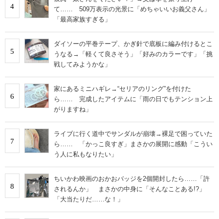
4
て…… 509万表示の光景に「めちゃいいお義父さん」
「最高家族すぎる」
ダイソーの平巻テープ、かぎ針で底板に編み付けるとこ
5
うなる→「軽くて良さそう」「好みのカラーです」「挑
戦してみようかな」
家にあるミニハギレ→“セリアのリング”を付けた
6
ら…… 完成したアイテムに「雨の日でもテンション上
がりますね」
ライブに行く道中でサンダルが崩壊→裸足で困っていた
7
ら…… 「かっこ良すぎ」まさかの展開に感動「こうい
う人に私もなりたい」
ちいかわ映画のおかおバッジを2個開封したら……「許
8
されるんか」 まさかの中身に「そんなことある!?」
「大当たりだ……な！」