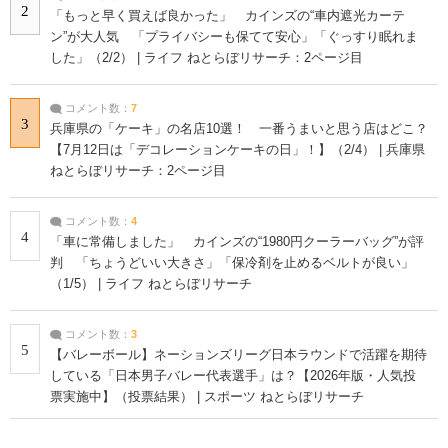
2
「もっと早く買えば良かった」 カインズの“車内遮光カーテ
ン”が大人気 「プライバシーも保てて安心」「ぐっすり眠れま
した」（2/2） | ライフ ねとらぼリサーチ：2ページ目
コメント数：
7
3
兵庫県の「ケーキ」の名店10選！ 一番うまいと思う店はどこ？
【7月12日は「デコレーションケーキの日」！】（2/4） | 兵庫県
ねとらぼリサーチ：2ページ目
コメント数：
4
4
「車に常備しました」 カインズの“1980円クーラーバッグ”が評
判 「ちょうどいい大きさ」「保冷剤を止めるベルトが良い」
（1/5） | ライフ ねとらぼリサーチ
コメント数：
3
5
【バレーボール】ネーションズリーグ日本ラウンドで活躍を期待
している「日本男子バレー代表選手」は？【2026年版・人気投
票実施中】（投票結果） | スポーツ ねとらぼリサーチ