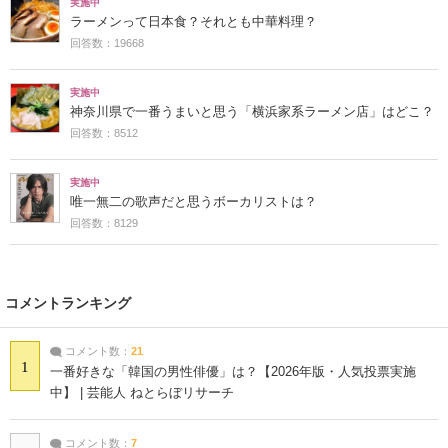
実施中
ラーメンって日本食？それとも中華料理？
回答数：19668
実施中
神奈川県で一番うまいと思う「横浜家系ラーメン店」はどこ？
回答数：8512
実施中
唯一無二の歌声だと思うボーカリストは？
回答数：8129
コメントランキング
コメント数：
21
1
一番好きな「韓国の男性俳優」は？【2026年版・人気投票実施
中】 | 芸能人 ねとらぼリサーチ
コメント数：
7