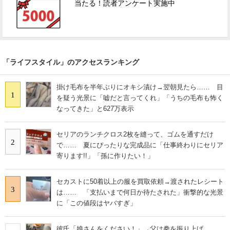
当たる！読者アンケート実施中
「ライフスタイル」のアクセスランキング
掛け毛布を半年ぶりにオキシ漬け→翌朝見たら…… 目
1
を疑う光景に「嘘だと言ってくれ」「うちの毛布も怖く
なってきた」と627万表示
セリアのランチクロス2枚を縫って、ゴムを通すだけ
2
で…… 夏にぴったりな完成品に「仕事終わりにセリア
寄ります!!」「孫に作りたい！」
セカストに50着以上の服を買取依頼→渡されたレシート
3
は…… 「支払いまで何日か待たされた」衝撃的な光景
に「この値段はヤバすぎ」
彼氏「娘さんをください！」→父は拳を振り上げ