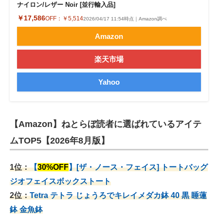
ナイロン/レザー Noir [並行輸入品]
￥17,586
OFF：
￥5,514
2026/04/17 11:54時点｜Amazon調べ
Amazon
楽天市場
Yahoo
【Amazon】ねとらぼ読者に選ばれているアイテ
ムTOP5【2026年8月版】
1位：
【
30%OFF
】[ザ・ノース・フェイス] トートバッグ
ジオフェイスボックストート
2位：
Tetra テトラ じょうろでキレイメダカ鉢 40
黒 睡蓮
鉢 金魚鉢