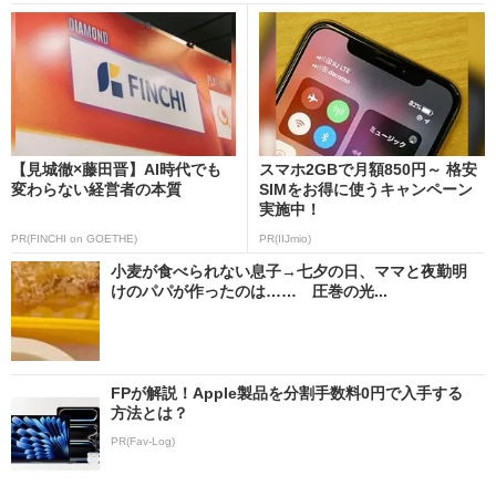
【見城徹×藤田晋】AI時代でも
スマホ2GBで月額850円～ 格安
変わらない経営者の本質
SIMをお得に使うキャンペーン
実施中！
PR(FINCHI on GOETHE)
PR(IIJmio)
小麦が食べられない息子→七夕の日、ママと夜勤明
けのパパが作ったのは…… 圧巻の光...
FPが解説！Apple製品を分割手数料0円で入手する
方法とは？
PR(Fav-Log)