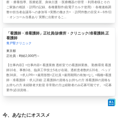
察 ・療養指導、医療処置、身体介護 ・医療機器の管理 ・利用者様とその
ご家族の相談 ・訪問の記録、各種書類作成(電子カルテ使用) ・各種連絡調
整や担当者会議等への参加等 <実際の働き方> ・訪問件数の目安:4～6件/日
・オンコール当番あり 実際に出動するこ...
「看護師・准看護師」正社員/診療所・クリニック/准看護師,正
看護師
青戸腎クリニック
東京都
正社員：時給2,000円～
【仕事内容】<仕事内容> 看護業務 透析室での看護師業務。 勤務環境 看護
師10名、事務3名、臨床工学技士5名が在籍。透析患者数約120名、ベッド
数38床。 <求人PR> <雇用形態>正社員 <雇用期間の有無>なし <職種>看護
師・准看護師 ・求人詳細: 正看護師の資格をお持ちの方 准看護師の資格を
お持ちの方 未経験者大歓迎 非常勤の方は経験者のみ応募可能です。 <応募
要件(必須資格...
今、あなたにオススメ