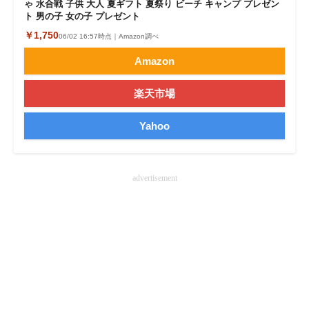
ゃ 水合戦 子供 大人 夏ギフト 夏祭り ビーチ キャンプ プレゼン
ト 男の子 女の子 プレゼント
企業向けIT製品の総合サイト
￥1,750
06/02 16:57時点｜Amazon調べ
IT製品の技術・比較・事例
Amazon
製造業のIT導入・活用を支援
楽天市場
モノづくり技術者専門サイト
Yahoo
エレクトロニクス専門サイト
電子設計の基本と応用
advertisement
エネルギーの専門メディア
建設×テクノロジーの最前線
ちょっと気になるネットの話題