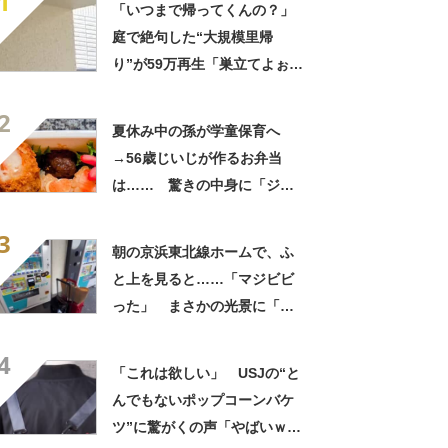
1
「いつまで帰ってくんの？」
庭で絶句した“大規模里帰
り”が59万再生「巣立てよぉぉ
ぉ…」「ずっとのおうち？」
2
夏休み中の孫が学童保育へ
→56歳じいじが作るお弁当
は…… 驚きの中身に「ジイ
ジの派遣お願いします」「孫
3
だった気がしてきた」
朝の京浜東北線ホームで、ふ
と上を見ると……「マジビビ
った」 まさかの光景に「こ
れは焦る」「利用してるのに
4
気が付かなかった」
「これは欲しい」 USJの“と
んでもないポップコーンバケ
ツ”に驚がくの声「やばいｗ