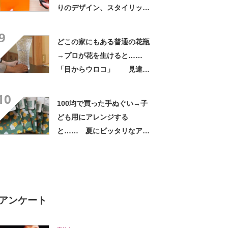
りのデザイン、スタイリッシ
ュな夏のインテリアに
9
どこの家にもある普通の花瓶
→プロが花を生けると……
「目からウロコ」 見違え
る姿に「躍動感がある」
10
100均で買った手ぬぐい→子
ども用にアレンジする
と…… 夏にピッタリなアイ
テムに「斬新！」「凄いぃ」
アンケート