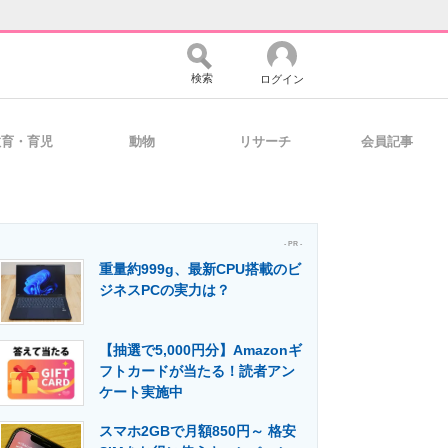
検索
ログイン
教育・育児
動物
リサーチ
会員記事
バイスの未来
好きが集まる 比べて選べる
- PR -
重量約999g、最新CPU搭載のビ
コミュニティ
マーケ×ITの今がよく分かる
ジネスPCの実力は？
【抽選で5,000円分】Amazonギ
・活用を支援
フトカードが当たる！読者アン
ケート実施中
スマホ2GBで月額850円～ 格安