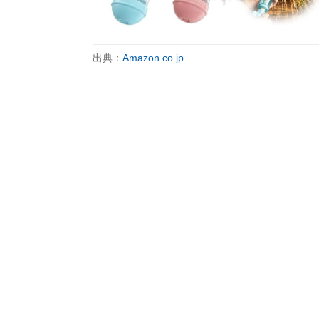
出典：
Amazon.co.jp