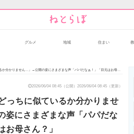
グルメ
地域
住まい
と未来を見通す
スマホと通信の最新トレンド
進化するPCとデ
か分かりません…」→公開の姿にさまざまな声「パパだなぁ！」「目元はお母さん？」
のいまが分かる
企業ITのトレンドを詳説
経営リーダーの
2026/06/04 08:45（公開）
2026/06/04 08:45（更新）
どっちに似ているか分かりませ
T製品の総合サイト
IT製品の技術・比較・事例
製造業のIT導入
の姿にさまざまな声「パパだな
はお母さん？」