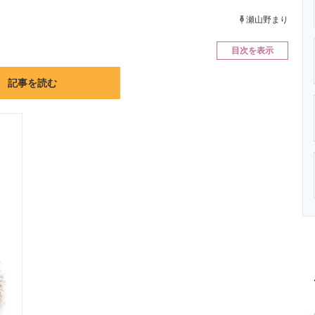
ニクス専門サイト
電子設計の基本と応用
エネルギーの専
瀬山野まり
目次を表示
記事を読む