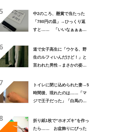
ｗ」「天才的発想」
5
中2のころ、懸賞で当たった
「780円の皿」→ひっくり返
すと…… 「いいなぁぁぁぁ
ぁ！」まさかのお宝に「胸熱
6
ですね……」
道で女子高生に「ウケる、野
生のルフィいんだけど！」と
言われた男性→まさかの姿に
「的確」「反論の余地なし
7
www」
トイレに閉じ込められた妻→5
時間後、現れたのは……「マ
ジで王子だった」「白馬の王
子様にしか見えない」と453
8
万表示
折り紙1枚で“ホオズキ”を作っ
たら…… お盆飾りにぴった