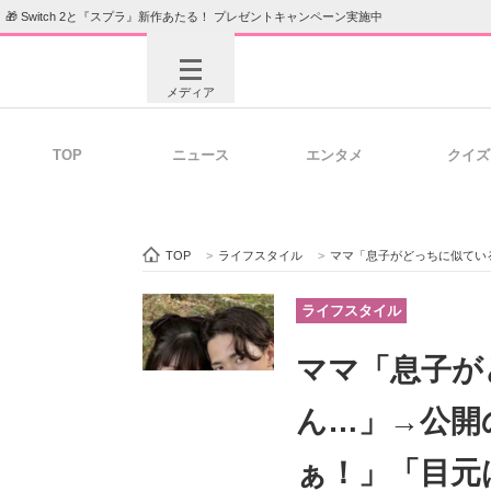
🎁 Switch 2と『スプラ』新作あたる！ プレゼントキャンペーン実施中
メディア
TOP
ニュース
エンタメ
クイズ
注目記事を集めた総合ページ
ITの今
TOP
>
ライフスタイル
>
ママ「息子がどっちに似ている
ビジネスと働き方のヒント
AI活用
ライフスタイル
ママ「息子が
ITエンジニア向け専門サイト
企業向けI
ん…」→公開
ぁ！」「目元