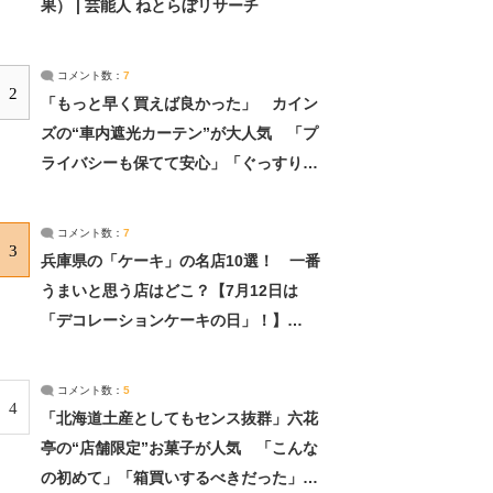
果） | 芸能人 ねとらぼリサーチ
コメント数：
7
2
「もっと早く買えば良かった」 カイン
ズの“車内遮光カーテン”が大人気 「プ
ライバシーも保てて安心」「ぐっすり眠
れました」（2/2） | ライフ ねとらぼリ
サーチ：2ページ目
コメント数：
7
3
兵庫県の「ケーキ」の名店10選！ 一番
うまいと思う店はどこ？【7月12日は
「デコレーションケーキの日」！】
（2/4） | 兵庫県 ねとらぼリサーチ：2ペ
ージ目
コメント数：
5
4
「北海道土産としてもセンス抜群」六花
亭の“店舗限定”お菓子が人気 「こんな
の初めて」「箱買いするべきだった」