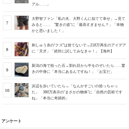
アル……」
大野智ファン「私の夫、大野くんに似てて幸せ」→見て
7
みると…… ‟驚きの姿”に「最高すぎません？」「本物
かと思いました！」
刺しゅう糸の“クズ”は捨てないで→218万再生のアイデア
8
に「天才」「絶対に試してみなきゃ！」【海外】
新潟の海で拾った石→割れ目から中をのぞいたら……驚
9
きの中身に「本当にあるんですね！」「お宝だ」
浜辺を歩いていたら→「なんかすごいの拾っちゃっ
10
た」 380万表示の“まさかの物体”に「自然の芸術です
ね」「本当に奇跡的」
アンケート