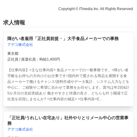
Copyright © ITmedia Inc. All Rights Reserved.
求人情報
障がい者雇用「正社員前提・」大手食品メーカーでの事務
アデコ株式会社
東京都
正社員 / 派遣社員：時給1,400円
【仕事内容】<主な仕事内容> 食品メーカーでの一般事務です。<障がい者
手帳をお持ちの方向けのお仕事です>国内外で愛される商品を展開する食
品メーカーで働けるチャンス!資料作成やデータ集計、システム入力などを
中心に、ご経験やご希望に合わせて業務をお任せします。賞与は年2回&計
5か月分の支給実績あり 働きやすさと待遇の良さ、どちらも叶う職場で正
社員を目指しませんか? <仕事内容の補足> <仕事内容>E...
「正社員/うれしい在宅あり」社外やりとりメール中心の営業事
務
アデコ株式会社