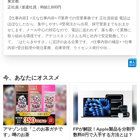
東京都
正社員 / 派遣社員：時給1,600円
【仕事内容】<主な仕事内容> IT業界での営業事務です 正社員前提 電話は
ほぼなしだから、集中しやすい!/受発注から出荷、保守更新までをおまか
せします。メール中心の対応なので、電話に追われず、落ち着いて業務に
取り組める環境です。アデコスタッフさんも同じ社内で安定勤務してい
て、「はたらきやすさ」に定評のある企業です。 <仕事内容の補足> <仕事
内容>受注処理や発注業務、在庫管理、ライセンス発行や出...
今、あなたにオススメ
アマゾン1位「このお茶ガチで
FPが解説！Apple製品を分割手
す」噂のお茶
数料0円で入手する方法とは？