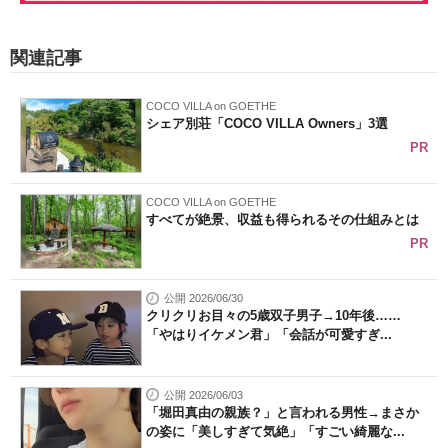
関連記事
COCO VILLA on GOETHE
シェア別荘「COCO VILLA Owners」3選
PR
COCO VILLA on GOETHE
すべてが絶景、収益も得られるその仕組みとは
PR
公開 2026/06/30
クリクリお目々の5歳双子男子→10年後……
「やはりイケメン君」「会話が可愛すぎ...
公開 2026/06/03
「堀田真由の親族？」と言われる男性→まさか
の姿に「美しすぎて気絶」「すごい綺麗な...