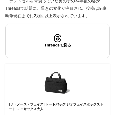
ランドセルを背負っていた男の子の34年後の姿が
Threadsで話題に。驚きの変化が注目され、投稿は記事
ITの今と未来を見通す
執筆現在までに2万回以上表示されています。
スマホと通信の最新トレンド
進化するPCとデバイスの未来
好きが集まる 比べて選べる
Threadsで見る
ビジネスと働き方のヒント
AI活用のいまが分かる
企業ITのトレンドを詳説
経営リーダーのコミュニティ
マーケ×ITの今がよく分かる
[ザ・ノース・フェイス] トートバッグ ジオフェイスボックスト
ート ユニセックス大人
ITエンジニア向け専門サイト