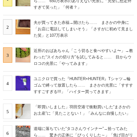
ら…… 650万表示のありえない光景に「完全に想定外
すぎて笑った」「何者？」
夫が買ってきた赤福→開けたら…… まさかの中身に
2
「お店に電話してしまいそう」「さすがに初めて見まし
た笑」と107万表示
近所のおばあちゃん「こう切ると食べやすいよ〜」→教
3
わった“スイカの切り方”を試してみると…… 目からウ
ロコの光景に「やってみます」
ユニクロで買った『HUNTER×HUNTER』Tシャツ→輪
4
ゴムで縛って放置したら…… まさかの光景に「すすす
すすごすぎる!!!」「ハイター買ってきます」
「即買いしました」羽田空港で衝動買いした“まさかの
5
お土産”に「見たことない！」「みんなに自慢したい」
道端に落ちていた“タコさんウインナー”→拾ってみた
6
ら…… 驚きの正体に「びっくりした～」「焦げ目がリ