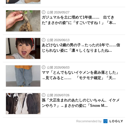
公開 2026/05/27
ガジュマルを土に埋めて1年後…… 出てき
た“まさかの姿”に「すごいですね！」「本...
公開 2026/06/13
あどけない2歳の男の子→たったの1年で……信
じられない姿に「凛々しくなりましたね...
公開 2026/06/03
ママ「とんでもないイケメンを産み落とした」
→見てみると…… 「モテモテ確定」「天...
公開 2026/07/26
孫「大正生まれのあたしのじいちゃん、イケメ
ンやろ？」→まさかの姿に「Snow M...
Recommended by