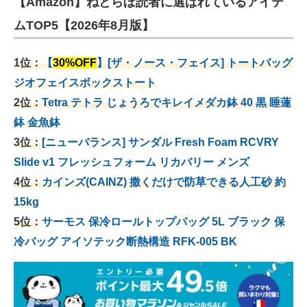
【Amazon】ねとらぼ読者に選ばれているアイテ
ムTOP5【2026年8月版】
1位：
【
30%OFF
】[ザ・ノース・フェイス] トートバッグ
ジオフェイスボックストート
2位：
Tetra テトラ じょうろでキレイメダカ鉢 40
黒 睡蓮
鉢 金魚鉢
3位：
[ニューバランス] サンダル Fresh Foam RCVRY
Slide v1 フレッシュフォーム リカバリー メンズ
4位：
カインズ(CAINZ) 撒くだけで防草できる人工砂 約
15kg
5位：
サーモス 保冷ロールトップバッグ 5L ブラック 保
冷バッグ アイソテック断熱構造 RFK-005 BK