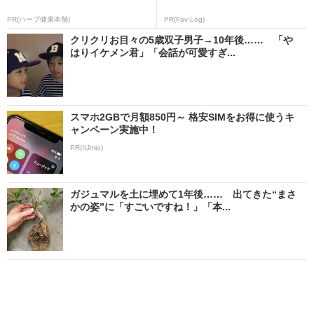
PR(ハーブ健康本舗)
PR(Fav-Log)
クリクリお目々の5歳双子男子→10年後…… 「や
はりイケメン君」「会話が可愛すぎ...
スマホ2GBで月額850円～ 格安SIMをお得に使うキ
ャンペーン実施中！
PR(IIJmio)
ガジュマルを土に埋めて1年後…… 出てきた“まさ
かの姿”に「すごいですね！」「本...