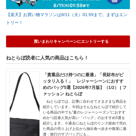
【楽天】お買い物マラソンは8/11（火）01:59まで。まずはエン
トリー！
買いまわりキャンペーンにエントリーする
ねとらぼ読者に人気の商品はこちら！
「貴重品だけ持つのに最適」「長財布がピ
ッタリ入る！」 レジャーシーンにおすす
めのバッグ5選【2026年7月版】（1/2） | フ
ァッション ねとらぼ
ねとらぼでは、記事に合わせてさまざまな商品を
紹介しています。今回はそんなねとらぼで紹介して
いる商品の中でも“夏のレジャーシーズン”におすす
めかつ読者人気が高い「バッグ」のおすすめ5選を
紹介します。※過去にねとらぼのリンク経由で売れ
た商品の売り上げ上位から抽出食べ歩きや散策に最
適：旅行のサブバッグにも…