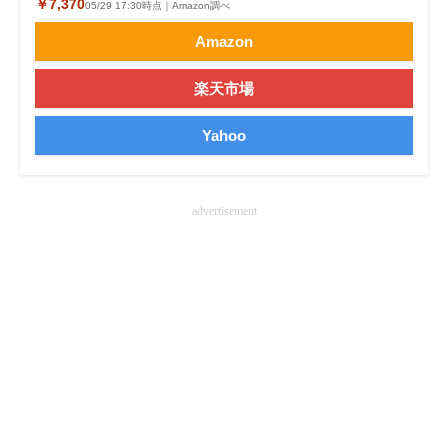
￥7,370
05/29 17:30時点｜Amazon調べ
企業向けIT製品の総合サイト
Amazon
IT製品の技術・比較・事例
楽天市場
製造業のIT導入・活用を支援
Yahoo
モノづくり技術者専門サイト
エレクトロニクス専門サイト
advertisement
電子設計の基本と応用
エネルギーの専門メディア
建設×テクノロジーの最前線
ちょっと気になるネットの話題