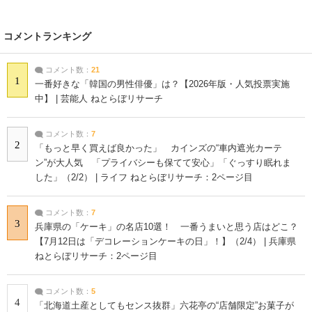
コメントランキング
コメント数：
21
1
一番好きな「韓国の男性俳優」は？【2026年版・人気投票実施
中】 | 芸能人 ねとらぼリサーチ
コメント数：
7
2
「もっと早く買えば良かった」 カインズの“車内遮光カーテ
ン”が大人気 「プライバシーも保てて安心」「ぐっすり眠れま
した」（2/2） | ライフ ねとらぼリサーチ：2ページ目
コメント数：
7
3
兵庫県の「ケーキ」の名店10選！ 一番うまいと思う店はどこ？
【7月12日は「デコレーションケーキの日」！】（2/4） | 兵庫県
ねとらぼリサーチ：2ページ目
コメント数：
5
4
「北海道土産としてもセンス抜群」六花亭の“店舗限定”お菓子が