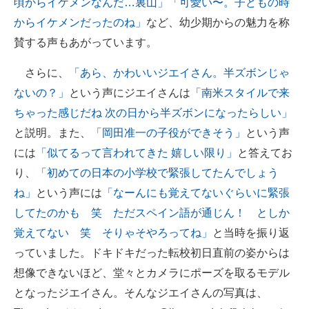
頃からイケメンなんだ…裏山」
「可愛い〜。子どもの時
からイケメンだったのね」
など、幼少期からの魅力を称
賛する声もあがっています。
さらに、
「あら、かわいいジエイさん。半ズボンじゃ
ないの？」
という声にジエイさんは
「南米スタイルで来
ちゃった感じだね 次の日から半ズボンになったらしい」
と説明。また、
「岡田准一の子役ができそう」
という声
には
「似てるって言われてきた 嬉しい限り」
と答えてお
り、
「初めての日本の小学校で緊張してたんでしょう
ね」
という声には
「なーんにも覚えてないぐらいに緊張
してたのかも 笑 ただスペイン語が通じん！ としか
覚えてない 笑 そりゃそやろってね」
と当時を振り返
っていました。ドキドキだった転校初日直前の姿からは
想像できないほど、堂々とカメラにポーズを取るモデル
となったジエイさん。そんなジエイさんの写真は、