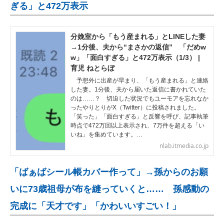
ぎる」と472万表示
分娩室から「もう産まれる」とLINEした妻
→1分後、夫から“まさかの返信” 「だめw
w」「面白すぎる」と472万表示（1/3） |
育児 ねとらぼ
予想外に出産が早まり、「もう産まれる」と連絡
した妻。1分後、夫から届いた返信に書かれていた
のは……？ 切迫した状況でもユーモアを忘れなか
ったやりとりがX（Twitter）に投稿されました。
「笑った」「面白すぎる」と反響を呼び、記事執筆
時点で472万回以上表示され、7万件を超える「い
いね」を集めています。…
nlab.itmedia.co.jp
「ばぁばシール帳カバー作って」→孫からのお願
いに73歳祖母が布を縫っていくと…… 孫感動の
完成に「天才です」「かわいいすごい！」