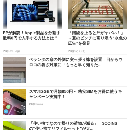
FPが解説！Apple製品を分割手
「階段を上ると汗がヤバい！」
数料0円で入手する方法とは？
→夏のピンチに寄り添う“水色の
広告”を発見
PR(Fav-Log)
PR(ねとらぼ)
ベランダの窓の外側に突っ張り棒を設置→目からウ
ロコの暑さ対策に「もっと早く知りた...
スマホ2GBで月額850円～ 格安SIMをお得に使うキ
ャンペーン実施中！
PR(IIJmio)
「使い捨てなので帰りの荷物が減る」 3COINS
の“使い捨てリフィルセット”が大...