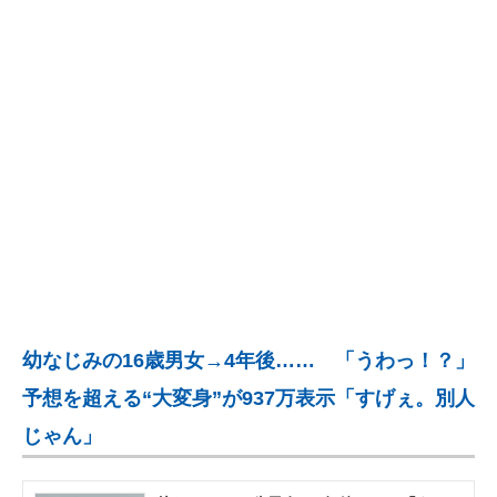
企業向けIT製品の総合サイト
IT製品の技術・比較・事例
製造業のIT導入・活用を支援
モノづくり技術者専門サイト
エレクトロニクス専門サイト
電子設計の基本と応用
エネルギーの専門メディア
幼なじみの16歳男女→4年後…… 「うわっ！？」
建設×テクノロジーの最前線
予想を超える“大変身”が937万表示「すげぇ。別人
ちょっと気になるネットの話題
じゃん」