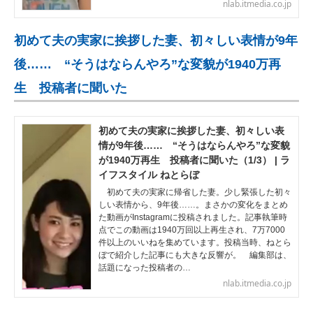
nlab.itmedia.co.jp
初めて夫の実家に挨拶した妻、初々しい表情が9年
後…… “そうはならんやろ”な変貌が1940万再
生 投稿者に聞いた
初めて夫の実家に挨拶した妻、初々しい表
情が9年後…… “そうはならんやろ”な変貌
が1940万再生 投稿者に聞いた（1/3） | ラ
イフスタイル ねとらぼ
初めて夫の実家に帰省した妻。少し緊張した初々
しい表情から、9年後……。まさかの変化をまとめ
た動画がInstagramに投稿されました。記事執筆時
点でこの動画は1940万回以上再生され、7万7000
件以上のいいねを集めています。投稿当時、ねとら
ぼで紹介した記事にも大きな反響が。 編集部は、
話題になった投稿者の…
nlab.itmedia.co.jp