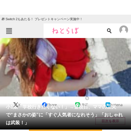
🎁 Switch 2もあたる！ プレゼントキャンペーン実施中！
ねとらぼメニュー
TOP
ニュース
エンタメ
クイズ
グルメ
地域
住まい
教育・育児
動物
リサーチ
ライフスタイル
2026/06/04 09:45（公開）
X
Share
LINE
hatena
会員記事
小1娘「学校行きたくない！」→登校日、ママの工夫
で“まさかの姿”に「すぐ人気者になれそう」「おしゃれ
メディア
目次を表示
は武装！」
注目記事を集めた総合ページ