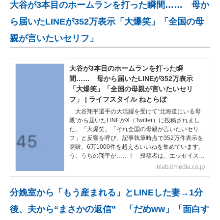
大谷が3本目のホームランを打った瞬間…… 母か
ら届いたLINEが352万表示「大爆笑」「全国の母
親が言いたいセリフ」
大谷が3本目のホームランを打った瞬
間…… 母から届いたLINEが352万表示
「大爆笑」「全国の母親が言いたいセリ
フ」 | ライフスタイル ねとらぼ
大谷翔平選手の大活躍を受けて“北海道にいる母
親”から届いたLINEがX（Twitter）に投稿されまし
た。「大爆笑」「それ全国の母親が言いたいセリ
フ」と反響を呼び、記事執筆時点で352万件表示を
突破、6万1000件を超えるいいねを集めています。
う、うちの翔平が……！ 投稿者は、エッセイス…
nlab.itmedia.co.jp
分娩室から「もう産まれる」とLINEした妻→1分
後、夫から“まさかの返信” 「だめww」「面白す