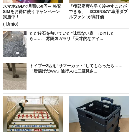
スマホ2GBで月額850円～ 格安
「後部座席を早く冷やすことが
SIMをお得に使うキャンペーン
できる」 3COINSの“車用ダブ
実施中！
ルファン”が高評価...
(IIJmio)
ただ砕石を敷いていた“味気ない庭”→DIYした
ら…… 雰囲気ガラリ「天才的なアイ...
トイプー2匹を“サマーカット”してもらったら……
「唐揚げだww」通行人に二度見さ...