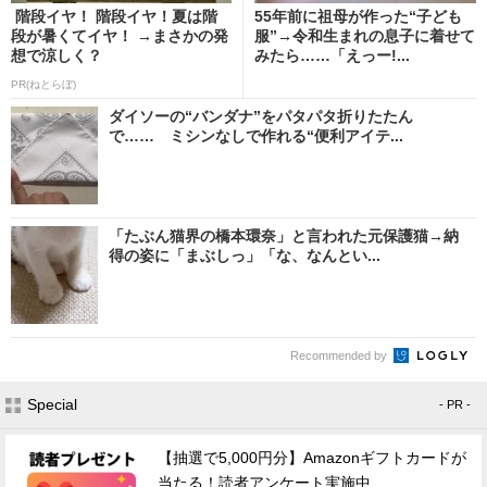
階段イヤ！ 階段イヤ！夏は階
55年前に祖母が作った“子ども
段が暑くてイヤ！ →まさかの発
服”→令和生まれの息子に着せて
想で涼しく？
みたら……「えっー!...
PR(ねとらぼ)
ダイソーの“バンダナ”をパタパタ折りたたん
で…… ミシンなしで作れる“便利アイテ...
「たぶん猫界の橋本環奈」と言われた元保護猫→納
得の姿に「まぶしっ」「な、なんとい...
Recommended by
Special
- PR -
【抽選で5,000円分】Amazonギフトカードが
当たる！読者アンケート実施中