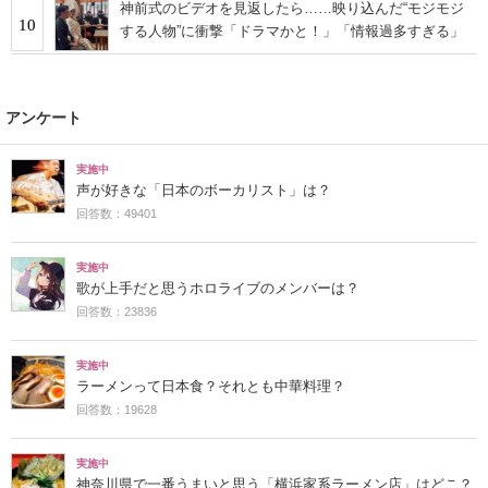
神前式のビデオを見返したら……映り込んだ“モジモジ
10
する人物”に衝撃「ドラマかと！」「情報過多すぎる」
アンケート
実施中
声が好きな「日本のボーカリスト」は？
回答数：49401
実施中
歌が上手だと思うホロライブのメンバーは？
回答数：23836
実施中
ラーメンって日本食？それとも中華料理？
回答数：19628
実施中
神奈川県で一番うまいと思う「横浜家系ラーメン店」はどこ？