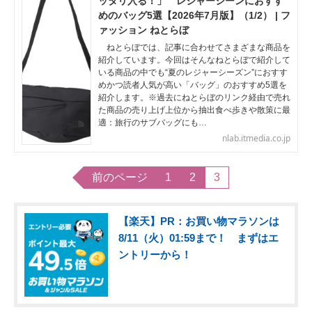
ッタリ入る！」 レジャーシーンにおすす
めのバッグ5選【2026年7月版】（1/2） | フ
ァッション ねとらぼ
ねとらぼでは、記事に合わせてさまざまな商品を
紹介しています。今回はそんなねとらぼで紹介して
いる商品の中でも“夏のレジャーシーズン”におすす
めかつ読者人気が高い「バッグ」のおすすめ5選を
紹介します。※過去にねとらぼのリンク経由で売れ
た商品の売り上げ上位から抽出食べ歩きや散策に最
適：旅行のサブバッグにも…
nlab.itmedia.co.jp
前のページ
1
2
3
【楽天】PR：お買い物マラソンは
8/11（火）01:59まで！ まずはエ
ントリーから！