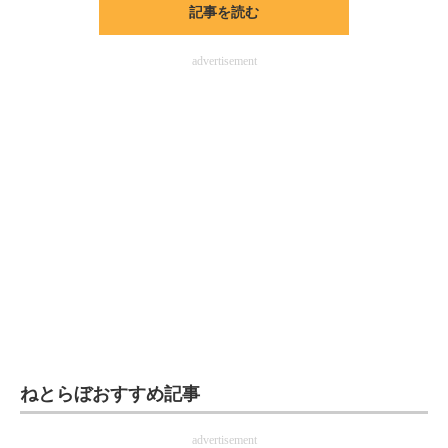
記事を読む
ITの今と未来を見通す
advertisement
スマホと通信の最新トレンド
進化するPCとデバイスの未来
好きが集まる 比べて選べる
ビジネスと働き方のヒント
AI活用のいまが分かる
企業ITのトレンドを詳説
経営リーダーのコミュニティ
マーケ×ITの今がよく分かる
ねとらぼおすすめ記事
ITエンジニア向け専門サイト
advertisement