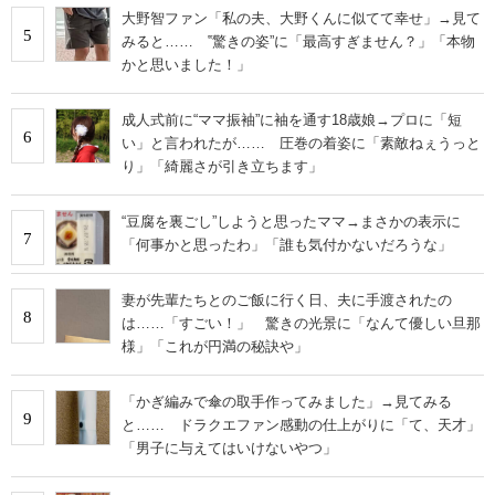
大野智ファン「私の夫、大野くんに似てて幸せ」→見て
5
みると…… ‟驚きの姿”に「最高すぎません？」「本物
かと思いました！」
成人式前に“ママ振袖”に袖を通す18歳娘→プロに「短
6
い」と言われたが…… 圧巻の着姿に「素敵ねぇうっと
り」「綺麗さが引き立ちます」
“豆腐を裏ごし”しようと思ったママ→まさかの表示に
7
「何事かと思ったわ」「誰も気付かないだろうな」
妻が先輩たちとのご飯に行く日、夫に手渡されたの
8
は……「すごい！」 驚きの光景に「なんて優しい旦那
様」「これが円満の秘訣や」
「かぎ編みで傘の取手作ってみました」→見てみる
9
と…… ドラクエファン感動の仕上がりに「て、天才」
「男子に与えてはいけないやつ」