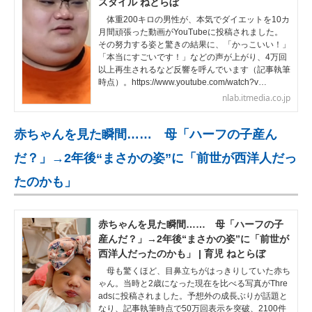
スタイル ねとらぼ
体重200キロの男性が、本気でダイエットを10カ
月間頑張った動画がYouTubeに投稿されました。
その努力する姿と驚きの結果に、「かっこいい！」
「本当にすごいです！」などの声が上がり、4万回
以上再生されるなど反響を呼んでいます（記事執筆
時点）。https://www.youtube.com/watch?v…
nlab.itmedia.co.jp
赤ちゃんを見た瞬間…… 母「ハーフの子産ん
だ？」→2年後“まさかの姿”に「前世が西洋人だっ
たのかも」
赤ちゃんを見た瞬間…… 母「ハーフの子
産んだ？」→2年後“まさかの姿”に「前世が
西洋人だったのかも」 | 育児 ねとらぼ
母も驚くほど、目鼻立ちがはっきりしていた赤ち
ゃん。当時と2歳になった現在を比べる写真がThre
adsに投稿されました。予想外の成長ぶりが話題と
なり、記事執筆時点で50万回表示を突破、2100件