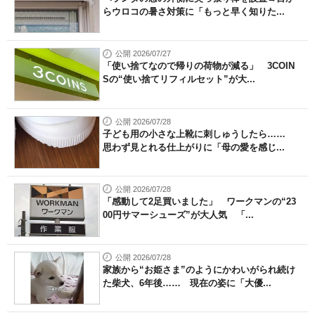
らウロコの暑さ対策に「もっと早く知りた...
公開 2026/07/27
「使い捨てなので帰りの荷物が減る」 3COIN
Sの“使い捨てリフィルセット”が大...
公開 2026/07/28
子ども用の小さな上靴に刺しゅうしたら……
思わず見とれる仕上がりに「母の愛を感じ...
公開 2026/07/28
「感動して2足買いました」 ワークマンの“23
00円サマーシューズ”が大人気 「...
公開 2026/07/28
家族から“お姫さま”のようにかわいがられ続け
た柴犬、6年後…… 現在の姿に「大優...