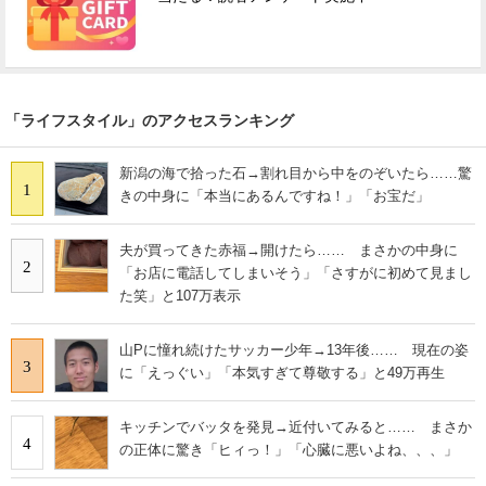
「ライフスタイル」のアクセスランキング
新潟の海で拾った石→割れ目から中をのぞいたら……驚
1
きの中身に「本当にあるんですね！」「お宝だ」
夫が買ってきた赤福→開けたら…… まさかの中身に
2
「お店に電話してしまいそう」「さすがに初めて見まし
た笑」と107万表示
山Pに憧れ続けたサッカー少年→13年後…… 現在の姿
3
に「えっぐい」「本気すぎて尊敬する」と49万再生
キッチンでバッタを発見→近付いてみると…… まさか
4
の正体に驚き「ヒィっ！」「心臓に悪いよね、、、」