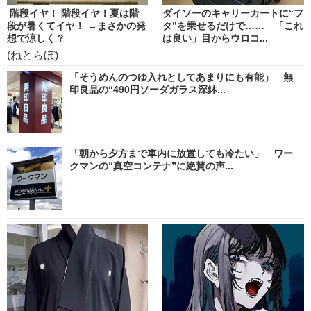
階段イヤ！ 階段イヤ！夏は階
ダイソーのキャリーカートに“フ
段が暑くてイヤ！ →まさかの発
タ”を乗せるだけで…… 「これ
想で涼しく？
は良い」目からウロコ...
(ねとらぼ)
「そうめんのつゆ入れとしてあまりにも有能」 無
印良品の“490円ソーダガラス深鉢...
「朝から夕方まで車内に放置しても冷たい」 ワー
クマンの“真空コンテナ”に絶賛の声...