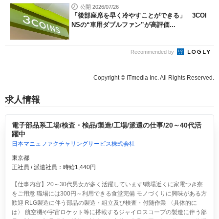
公開 2026/07/26
「後部座席を早く冷やすことができる」 3COI
NSの“車用ダブルファン”が高評価...
Recommended by
Copyright © ITmedia Inc. All Rights Reserved.
求人情報
電子部品系工場/検査・検品/製造/工場/派遣の仕事/20～40代活
躍中
日本マニュファクチャリングサービス株式会社
東京都
正社員 / 派遣社員：時給1,440円
【仕事内容】20～30代男女が多く活躍しています!職場近くに家電つき寮
をご用意 職場には300円～利用できる食堂完備 モノづくりに興味がある方
歓迎 RLG製造に伴う部品の製造・組立及び検査・付随作業 〈具体的に
は〉 航空機や宇宙ロケット等に搭載するジャイロスコープの製造に伴う部