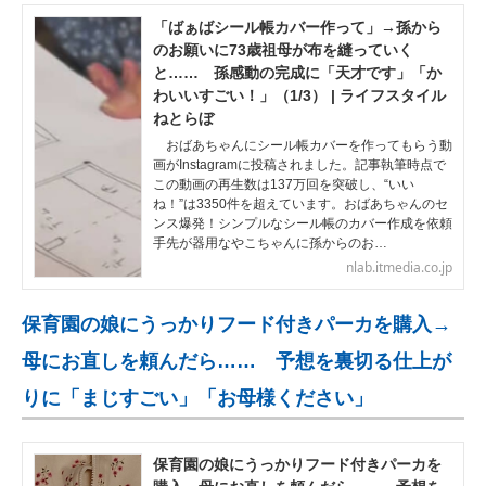
「ばぁばシール帳カバー作って」→孫から
のお願いに73歳祖母が布を縫っていく
と…… 孫感動の完成に「天才です」「か
わいいすごい！」（1/3） | ライフスタイル
ねとらぼ
おばあちゃんにシール帳カバーを作ってもらう動
画がInstagramに投稿されました。記事執筆時点で
この動画の再生数は137万回を突破し、“いい
ね！”は3350件を超えています。おばあちゃんのセ
ンス爆発！シンプルなシール帳のカバー作成を依頼
手先が器用なやこちゃんに孫からのお…
nlab.itmedia.co.jp
保育園の娘にうっかりフード付きパーカを購入→
母にお直しを頼んだら…… 予想を裏切る仕上が
りに「まじすごい」「お母様ください」
保育園の娘にうっかりフード付きパーカを