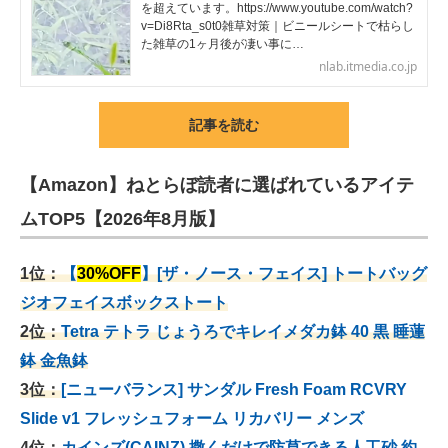
を超えています。https://www.youtube.com/watch?
v=Di8Rta_s0t0雑草対策｜ビニールシートで枯らし
た雑草の1ヶ月後が凄い事に…
nlab.itmedia.co.jp
記事を読む
【Amazon】ねとらぼ読者に選ばれているアイテ
ムTOP5【2026年8月版】
1位：
【
30%OFF
】[ザ・ノース・フェイス] トートバッグ
ジオフェイスボックストート
2位：
Tetra テトラ じょうろでキレイメダカ鉢 40
黒 睡蓮
鉢 金魚鉢
3位：
[ニューバランス] サンダル Fresh Foam RCVRY
Slide v1 フレッシュフォーム リカバリー メンズ
4位：
カインズ(CAINZ) 撒くだけで防草できる人工砂 約