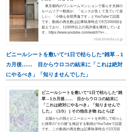
東京都内のワンルームマンションで暮らす夫婦の
ルームツアー動画が、「センスが良くて見ていて楽
しい」「小物も全部秀逸です」とYouTubeで話題
です。動画の再生数は記事執筆時点で6万2000回を
超えており、1100件以上の高評価を獲得していま
す。https://www.youtube.com/watch?v=…
nlab.itmedia.co.jp
ビニールシートを敷いて“1日で枯らした”雑草→1
カ月後…… 目からウロコの結末に「これは絶対
にやるべき」「知りませんでした」
ビニールシートを敷いて“1日で枯らした”雑
草→1カ月後…… 目からウロコの結末に
「これは絶対にやるべき」「知りませんで
した」（1/3） | その他生き物 ねとらぼ
太陽からの熱とビニールシートを利用して枯らし
た雑草の“その後”を検証する動画がYouTubeで話題
です。この動画の再生数は記事執筆時点で23万回