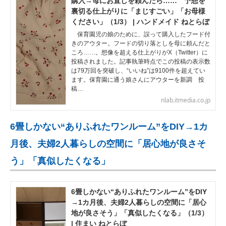
購入→母にお直しを頼んだら…… 予想を
裏切る仕上がりに「まじすごい」「お母様
ください」（1/3） | ハンドメイド ねとらぼ
保育園児の娘のために、誤って購入したフード付
きのアウター。フードの切り落としを母に頼んだと
ころ……。想像を超える仕上がりがX（Twitter）に
投稿されました。記事執筆時点でこの投稿の表示数
は79万回を突破し、“いいね”は9100件を超えてい
ます。保育園に通う娘さんにアウターを新調 投
稿…
nlab.itmedia.co.jp
6畳しかない“ありふれたワンルーム”をDIY→1カ
月後、夫婦2人暮らしの空間に「居心地が良さそ
う」「真似したくなる」
6畳しかない“ありふれたワンルーム”をDIY
→1カ月後、夫婦2人暮らしの空間に「居心
地が良さそう」「真似したくなる」（1/3）
| 住まい ねとらぼ