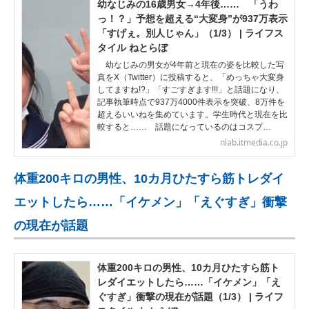
幼なじみの16歳男女→4年後…… 「うわ
っ！？」予想を超える“大変身”が937万表示
「すげぇ。別人じゃん」（1/3） | ライフス
タイル ねとらぼ
幼なじみの男女が4年前と現在の姿を比較した写
真をX（Twitter）に投稿すると、「めっちゃ大変身
してますね!?」「すごすぎます!!!」と話題になり、
記事執筆時点で937万4000件表示を突破、8万件を
超えるいいねを集めています。学生時代と現在を比
較すると…… 話題になっているのはコスプ…
nlab.itmedia.co.jp
体重200キロの男性、10カ月ひたすら筋トレダイ
エットしたら……「イケメン」「えぐすぎ」衝撃
の現在が話題
体重200キロの男性、10カ月ひたすら筋ト
レダイエットしたら……「イケメン」「え
ぐすぎ」衝撃の現在が話題（1/3） | ライフ