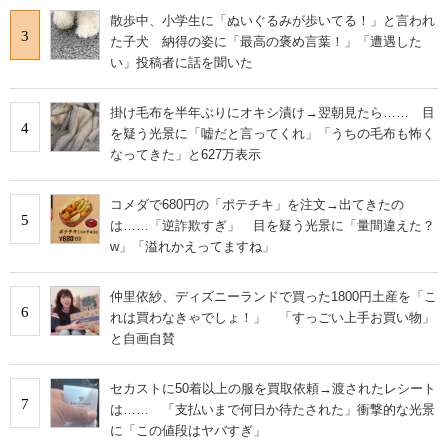
散歩中、小学生に「ぬいぐるみが歩いてる！」と言われ
3
た子犬 納得の姿に「最高の褒め言葉！」「遭遇した
い」投稿者に話を聞いた
掛け毛布を半年ぶりにオキシ漬け→翌朝見たら…… 目
4
を疑う光景に「嘘だと言ってくれ」「うちの毛布も怖く
なってきた」と627万表示
コメダで680円の「ポテチキ」を注文→出てきたの
5
は……「逆詐欺すぎ」 目を疑う光景に「量間違えた？
w」「溢れかえってますね」
仲里依紗、ディズニーランドで買った1800円土産を「こ
6
れは買わなきゃでしょ！」 「すっごい上手お買い物」
と自画自賛
セカストに50着以上の服を買取依頼→渡されたレシート
7
は…… 「支払いまで何日か待たされた」衝撃的な光景
に「この値段はヤバすぎ」