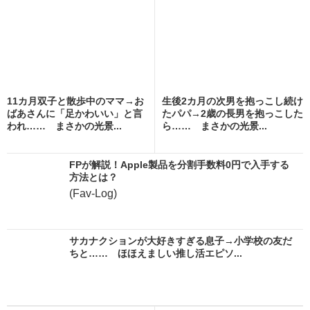
11カ月双子と散歩中のママ→お
生後2カ月の次男を抱っこし続け
ばあさんに「足かわいい」と言
たパパ→2歳の長男を抱っこした
われ…… まさかの光景...
ら…… まさかの光景...
FPが解説！Apple製品を分割手数料0円で入手する
方法とは？
(Fav-Log)
サカナクションが大好きすぎる息子→小学校の友だ
ちと…… ほほえましい推し活エピソ...