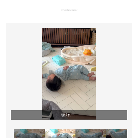
企業向けIT製品の総合サイト
advertisement
IT製品の技術・比較・事例
製造業のIT導入・活用を支援
モノづくり技術者専門サイト
エレクトロニクス専門サイト
電子設計の基本と応用
エネルギーの専門メディア
建設×テクノロジーの最前線
ちょっと気になるネットの話題
頑張れー！