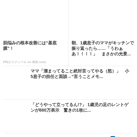
肌悩みの根本改善には“基底
朝、1歳息子のママがキッチンで
膜”！
振り返ったら……「うわぁ
あ！！！！」 まさかの光景...
PR(エリクシール on 美的.com)
ママ「溜まってること絶対言ってやる（怒）」 小
5息子の担任と面談→“言うことメモ...
「どうやって立ってるん!?」 1歳児の足のレントゲ
ンが880万表示 驚きの1枚に...