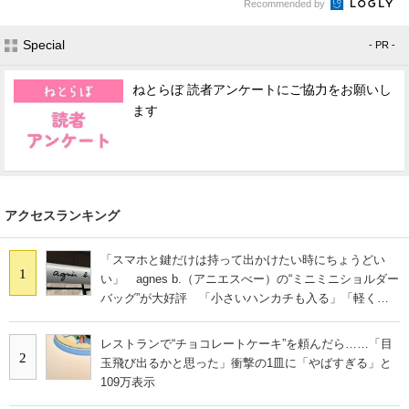
Recommended by
Special
- PR -
ねとらぼ 読者アンケートにご協力をお願いし
ます
アクセスランキング
「スマホと鍵だけは持って出かけたい時にちょうどい
1
い」 agnes b.（アニエスべー）の“ミニミニショルダー
バッグ”が大好評 「小さいハンカチも入る」「軽くて
旅行でも活躍します
レストランで“チョコレートケーキ”を頼んだら……「目
2
玉飛び出るかと思った」衝撃の1皿に「やばすぎる」と
109万表示