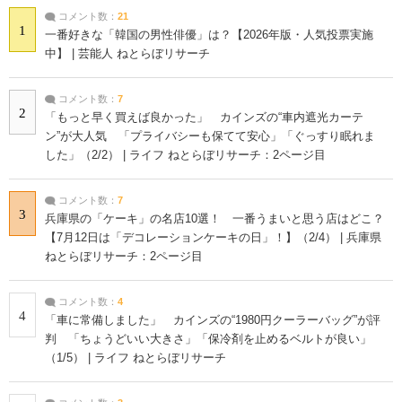
コメント数：
21
1
一番好きな「韓国の男性俳優」は？【2026年版・人気投票実施
中】 | 芸能人 ねとらぼリサーチ
コメント数：
7
2
「もっと早く買えば良かった」 カインズの“車内遮光カーテ
ン”が大人気 「プライバシーも保てて安心」「ぐっすり眠れま
した」（2/2） | ライフ ねとらぼリサーチ：2ページ目
コメント数：
7
3
兵庫県の「ケーキ」の名店10選！ 一番うまいと思う店はどこ？
【7月12日は「デコレーションケーキの日」！】（2/4） | 兵庫県
ねとらぼリサーチ：2ページ目
コメント数：
4
4
「車に常備しました」 カインズの“1980円クーラーバッグ”が評
判 「ちょうどいい大きさ」「保冷剤を止めるベルトが良い」
（1/5） | ライフ ねとらぼリサーチ