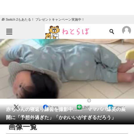
🎁 Switch 2もあたる！ プレゼントキャンペーン実施中！
ねとらぼメニュー
TOP
ニュース
エンタメ
クイズ
グルメ
地域
住まい
教育・育児
動物
リサーチ
育児
2026/05/30 07:00（公開）
X
Share
LINE
hatena
会員記事
赤ちゃんの寝返り練習を撮影中…… ママパパ爆笑の展
開に「予想外過ぎた」「かわいいがすぎるだろう」
メディア
画像一覧
注目記事を集めた総合ページ