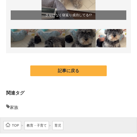
さりげなく寝返り成功してる!?
記事に戻る
関連タグ
家族
TOP
教育・子育て
育児
>
>