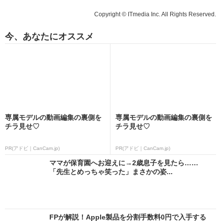
Copyright © ITmedia Inc. All Rights Reserved.
今、あなたにオススメ
専属モデルの動画編集の裏側を
専属モデルの動画編集の裏側を
チラ見せ♡
チラ見せ♡
PR(アドビ｜CanCam.jp)
PR(アドビ｜CanCam.jp)
ママが保育園へお迎えに→2歳息子を見たら……
「先生とめっちゃ笑った」まさかの姿...
FPが解説！Apple製品を分割手数料0円で入手する