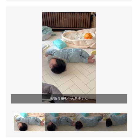
ITの今と未来を見通す
スマホと通信の最新トレンド
進化するPCとデバイスの未来
好きが集まる 比べて選べる
ビジネスと働き方のヒント
AI活用のいまが分かる
企業ITのトレンドを詳説
寝返り練習中の息子くん
経営リーダーのコミュニティ
マーケ×ITの今がよく分かる
ITエンジニア向け専門サイト