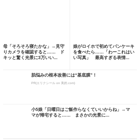
母「そろそろ寝たかな」→見守
娘がロイホで初めてパンケーキ
りカメラを確認すると…… ド
を食べたら……「わーこれはい
キッと驚く光景に3万いい...
い写真」 最高すぎる表情...
肌悩みの根本改善には“基底膜”！
PR(エリクシール on 美的.com)
小5娘「日曜日はご飯作らなくていいからね」→マ
マが帰宅すると…… まさかの光景に...