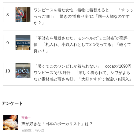
ワンピースを着た女性→着物に着替えると……「すっっ
8
っっご!!!!!」 驚きの“着痩せ姿”に「同一人物なのです
か？」
「革財布を引退させた」モンベルの“ミニ財布”が高評
9
価 「札入れ、小銭入れとして2つ使ってる」「軽くて
良い！」
「暑くてこのワンピしか着られない」 cocaの“1690円
10
ワンピース”が大好評 「涼しく着られて、シワがよら
ない素材感と薄さも◎」「大好きすぎて色違いも購入」
アンケート
実施中
声が好きな「日本のボーカリスト」は？
回答数：49562