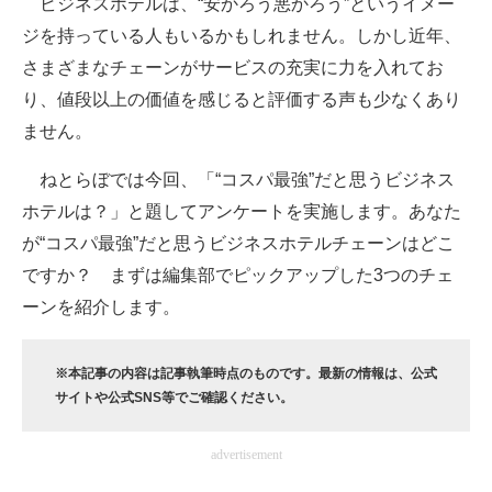
ビジネスホテルは、“安かろう悪かろう”というイメー
ジを持っている人もいるかもしれません。しかし近年、
ITの今と未来を見通す
さまざまなチェーンがサービスの充実に力を入れてお
スマホと通信の最新トレンド
り、値段以上の価値を感じると評価する声も少なくあり
ません。
進化するPCとデバイスの未来
ねとらぼでは今回、「“コスパ最強”だと思うビジネス
好きが集まる 比べて選べる
ホテルは？」と題してアンケートを実施します。あなた
ビジネスと働き方のヒント
が“コスパ最強”だと思うビジネスホテルチェーンはどこ
ですか？ まずは編集部でピックアップした3つのチェ
AI活用のいまが分かる
ーンを紹介します。
企業ITのトレンドを詳説
※本記事の内容は記事執筆時点のものです。最新の情報は、公式
経営リーダーのコミュニティ
サイトや公式SNS等でご確認ください
。
マーケ×ITの今がよく分かる
advertisement
ITエンジニア向け専門サイト