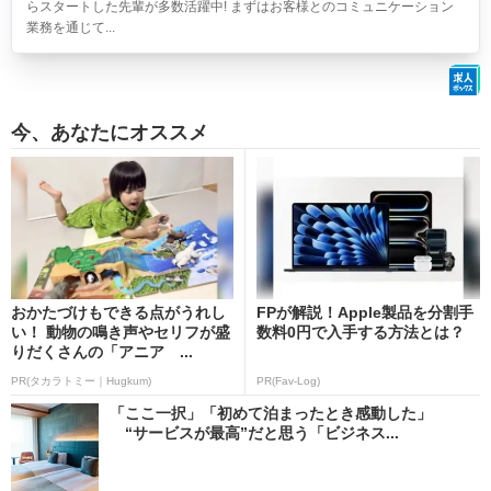
らスタートした先輩が多数活躍中! まずはお客様とのコミュニケーション
業務を通じて...
今、あなたにオススメ
おかたづけもできる点がうれし
FPが解説！Apple製品を分割手
い！ 動物の鳴き声やセリフが盛
数料0円で入手する方法とは？
りだくさんの「アニア ...
PR(タカラトミー｜Hugkum)
PR(Fav-Log)
「ここ一択」「初めて泊まったとき感動した」
“サービスが最高”だと思う「ビジネス...