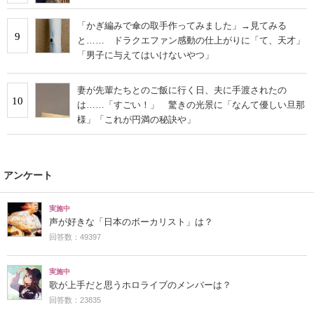
「かぎ編みで傘の取手作ってみました」→見てみる
9
と…… ドラクエファン感動の仕上がりに「て、天才」
「男子に与えてはいけないやつ」
妻が先輩たちとのご飯に行く日、夫に手渡されたの
10
は……「すごい！」 驚きの光景に「なんて優しい旦那
様」「これが円満の秘訣や」
アンケート
実施中
声が好きな「日本のボーカリスト」は？
回答数：49397
実施中
歌が上手だと思うホロライブのメンバーは？
回答数：23835