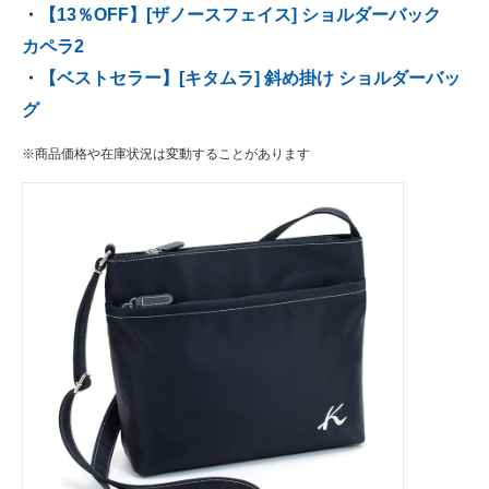
・
【13％OFF】[ザノースフェイス] ショルダーバック
カペラ2
・
【ベストセラー】[キタムラ] 斜め掛け ショルダーバッ
グ
※商品価格や在庫状況は変動することがあります