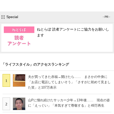
Special
- PR -
ねとらぼ 読者アンケートにご協力をお願いし
ます
「ライフスタイル」のアクセスランキング
夫が買ってきた赤福→開けたら…… まさかの中身に
1
「お店に電話してしまいそう」「さすがに初めて見まし
た笑」と107万表示
山Pに憧れ続けたサッカー少年→13年後…… 現在の姿
2
に「えっぐい」「本気すぎて尊敬する」と49万再生