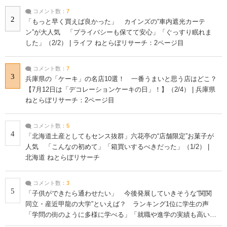
コメント数：
7
2
「もっと早く買えば良かった」 カインズの“車内遮光カーテ
ン”が大人気 「プライバシーも保てて安心」「ぐっすり眠れま
した」（2/2） | ライフ ねとらぼリサーチ：2ページ目
コメント数：
7
3
兵庫県の「ケーキ」の名店10選！ 一番うまいと思う店はどこ？
【7月12日は「デコレーションケーキの日」！】（2/4） | 兵庫県
ねとらぼリサーチ：2ページ目
コメント数：
5
4
「北海道土産としてもセンス抜群」六花亭の“店舗限定”お菓子が
人気 「こんなの初めて」「箱買いするべきだった」（1/2） |
北海道 ねとらぼリサーチ
コメント数：
3
5
「子供ができたら通わせたい」 今後発展していきそうな“関関
同立・産近甲龍の大学”といえば？ ランキング1位に学生の声
「学問の街のように多様に学べる」「就職や進学の実績も高い」
| 大学 ねとらぼリサーチ