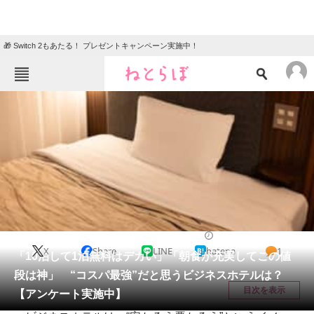
🎁 Switch 2もあたる！ プレゼントキャンペーン実施中！
ねとらぼメニュー
TOP
ニュース
エンタメ
クイズ
グルメ
地域
住まい
教育・育児
動物
リサーチ
ライフスタイル
2026/06/06 18:15（公開）
X
Share
LINE
hatena
1
会員記事
「10泊して1泊無料はデカい」「朝食が充実してこの値
段は神」 “コスパ最強”だと思うビジネスホテルは？
メディア
目次を表示
【アンケート実施中】
注目記事を集めた総合ページ