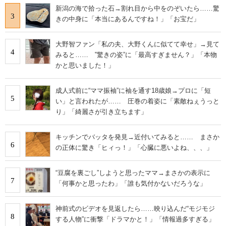
新潟の海で拾った石→割れ目から中をのぞいたら……驚
3
きの中身に「本当にあるんですね！」「お宝だ」
大野智ファン「私の夫、大野くんに似てて幸せ」→見て
4
みると…… ‟驚きの姿”に「最高すぎません？」「本物
かと思いました！」
成人式前に“ママ振袖”に袖を通す18歳娘→プロに「短
5
い」と言われたが…… 圧巻の着姿に「素敵ねぇうっと
り」「綺麗さが引き立ちます」
キッチンでバッタを発見→近付いてみると…… まさか
6
の正体に驚き「ヒィっ！」「心臓に悪いよね、、、」
“豆腐を裏ごし”しようと思ったママ→まさかの表示に
7
「何事かと思ったわ」「誰も気付かないだろうな」
神前式のビデオを見返したら……映り込んだ“モジモジ
8
する人物”に衝撃「ドラマかと！」「情報過多すぎる」