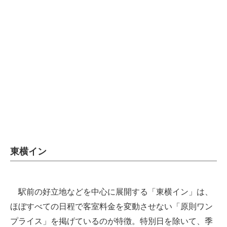
企業向けIT製品の総合サイト
IT製品の技術・比較・事例
製造業のIT導入・活用を支援
モノづくり技術者専門サイト
エレクトロニクス専門サイト
電子設計の基本と応用
エネルギーの専門メディア
東横イン
建設×テクノロジーの最前線
ちょっと気になるネットの話題
駅前の好立地などを中心に展開する「東横イン」は、
ほぼすべての日程で客室料金を変動させない「原則ワン
プライス」を掲げているのが特徴。特別日を除いて、季