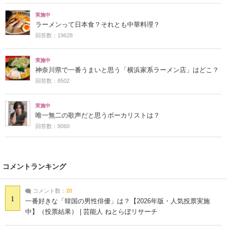
実施中
ラーメンって日本食？それとも中華料理？
回答数：19628
実施中
神奈川県で一番うまいと思う「横浜家系ラーメン店」はどこ？
回答数：8502
実施中
唯一無二の歌声だと思うボーカリストは？
回答数：8060
コメントランキング
コメント数：
20
1
一番好きな「韓国の男性俳優」は？【2026年版・人気投票実施
中】（投票結果） | 芸能人 ねとらぼリサーチ