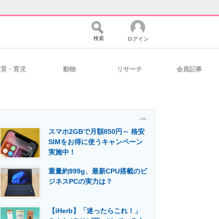
検索
ログイン
教育・育児
動物
リサーチ
会員記事
バイスの未来
好きが集まる 比べて選べる
- PR -
スマホ2GBで月額850円～ 格安
コミュニティ
マーケ×ITの今がよく分かる
SIMをお得に使うキャンペーン
実施中！
重量約999g、最新CPU搭載のビ
・活用を支援
ジネスPCの実力は？
【iHerb】「迷ったらこれ！」