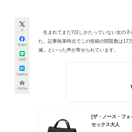
モノづくり技術者専門サイト
エレクトロ
X
生まれてまだ7日しかたっていない女の子
ちょっと気になるネットの話題
た。記事執筆時点でこの投稿の閲覧数は17万
Share
滅」といった声が寄せられています。
LINE
hatena
Home
[ザ・ノース・フェ
セックス大人