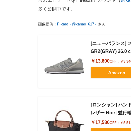
常のエピソードをThreadsアカウント（
@ka
多く公開中です。
画像提供：
Pi-taro（@kanao_617）
さん
[ニューバランス] ス
GR2(GRAY) 26.0 
￥13,600
OFF：
￥3,34
Amazon
[ロンシャン] ハンド
レザー Noir [並行
￥17,586
OFF：
￥5,51