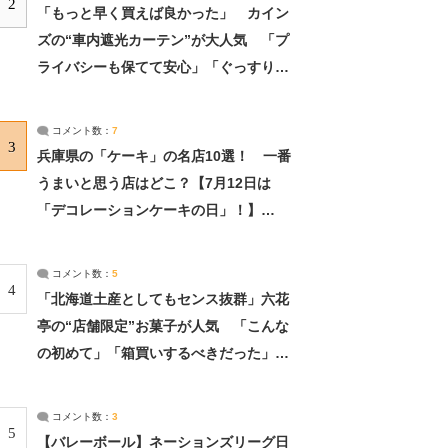
2
「もっと早く買えば良かった」 カイン
ズの“車内遮光カーテン”が大人気 「プ
ライバシーも保てて安心」「ぐっすり眠
れました」（2/2） | ライフ ねとらぼリ
サーチ：2ページ目
コメント数：
7
3
兵庫県の「ケーキ」の名店10選！ 一番
うまいと思う店はどこ？【7月12日は
「デコレーションケーキの日」！】
（2/4） | 兵庫県 ねとらぼリサーチ：2ペ
ージ目
コメント数：
5
4
「北海道土産としてもセンス抜群」六花
亭の“店舗限定”お菓子が人気 「こんな
の初めて」「箱買いするべきだった」
（1/2） | 北海道 ねとらぼリサーチ
コメント数：
3
5
【バレーボール】ネーションズリーグ日