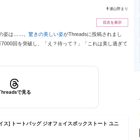
ニクス専門サイト
電子設計の基本と応用
エネルギーの専
瀬山野まり
目次を表示
の姿は……。
驚きの美しい姿
がThreadsに投稿されまし
7000回を突破し、「え？待って？」「これは美し過ぎて
Threadsで見る
イス] トートバッグ ジオフェイスボックストート ユニ