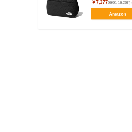
￥7,377
06/01 16:2
Amazon