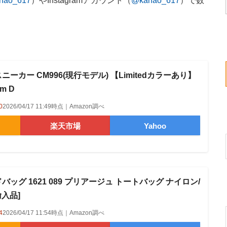
nao_617
）やInstagramアカウント（
@kanao_617
）で数
ニーカー CM996(現行モデル) 【Limitedカラーあり】
cm D
0
2026/04/17 11:49時点｜Amazon調べ
楽天市場
Yahoo
バッグ 1621 089 プリアージュ トートバッグ ナイロン/
輸入品]
4
2026/04/17 11:54時点｜Amazon調べ