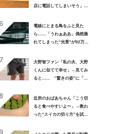
店に電話してしまいそう」
「さすがに初めて見ました
6
笑」と107万表示
電線にとまる鳥をふと見た
ら……「うわぁああ」偶然撮
れてしまった“光景”が92万再
生「自然は過酷」
7
大野智ファン「私の夫、大野
くんに似てて幸せ」→見てみ
ると…… ‟驚きの姿”に「最
高すぎません？」「本物かと
8
思いました！」
近所のおばあちゃん「こう切
ると食べやすいよ〜」→教わ
った“スイカの切り方”を試し
てみると…… 目からウロコ
9
の光景に「やってみます」