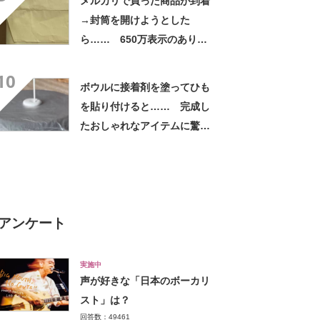
メルカリで買った商品が到着
→封筒を開けようとした
ら…… 650万表示のありえ
ない光景に「完全に想定外す
10
ぎて笑った」「何者？」
ボウルに接着剤を塗ってひも
を貼り付けると…… 完成し
たおしゃれなアイテムに驚き
【海外】
アンケート
実施中
声が好きな「日本のボーカリ
スト」は？
回答数：49461