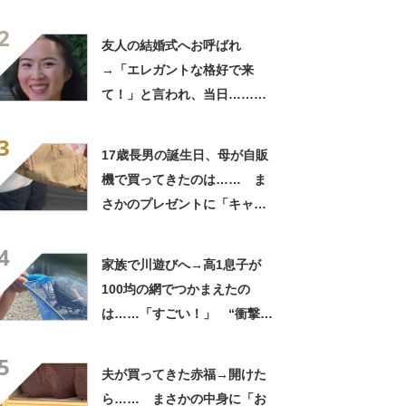
180万再生「別人…？」「好
2
きに生きんしゃい」
友人の結婚式へお呼ばれ
→「エレガントな格好で来
て！」と言われ、当日……ま
さかの参列姿に「いやすごお
3
おお！」「天才」【海外】
17歳長男の誕生日、母が自販
機で買ってきたのは…… ま
さかのプレゼントに「キャー
ーー！！」「2年後に絶対に真
4
似したい」
家族で川遊びへ→高1息子が
100均の網でつかまえたの
は……「すごい！」 “衝撃の
光景”に「めっちゃ大きい！」
5
「楽しそう」
夫が買ってきた赤福→開けた
ら…… まさかの中身に「お