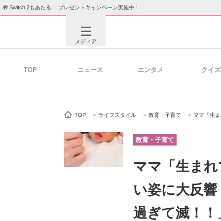
🎁 Switch 2もあたる！ プレゼントキャンペーン実施中！
メディア
TOP
ニュース
エンタメ
クイズ
注目記事を集めた総合ページ
ITの今
TOP
>
ライフスタイル
>
教育・子育て
>
ママ「生ま
ビジネスと働き方のヒント
AI活用
教育・子育て
ママ「生まれ
ITエンジニア向け専門サイト
企業向けI
い姿に大反響
過ぎて滅！！