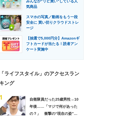
みんなが"リピ買い"している人
門メディア
建設×テクノロジーの最前線
気商品
スマホの写真／動画をもう一段
安全に 買い切りクラウドストレ
ージ
【抽選で5,000円分】Amazonギ
フトカードが当たる！読者アン
ケート実施中
「ライフスタイル」のアクセスラン
キング
1
自衛隊員だった25歳男性→10
年後……「マジで何があった
の？」 衝撃の“現在の姿”が