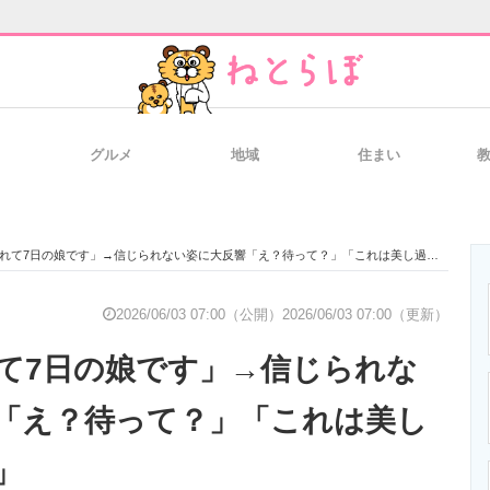
グルメ
地域
住まい
と未来を見通す
スマホと通信の最新トレンド
進化するPCとデ
れて7日の娘です」→信じられない姿に大反響「え？待って？」「これは美し過ぎて滅！！」
のいまが分かる
企業ITのトレンドを詳説
経営リーダーの
2026/06/03 07:00（公開）
2026/06/03 07:00（更新）
て7日の娘です」→信じられな
T製品の総合サイト
IT製品の技術・比較・事例
製造業のIT導入
「え？待って？」「これは美し
」