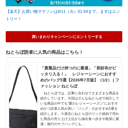
【楽天】お買い物マラソンは8/11（火）01:59まで。まずはエン
トリー！
買いまわりキャンペーンにエントリーする
ねとらぼ読者に人気の商品はこちら！
「貴重品だけ持つのに最適」「長財布がピ
ッタリ入る！」 レジャーシーンにおすす
めのバッグ5選【2026年7月版】（1/2） | フ
ァッション ねとらぼ
ねとらぼでは、記事に合わせてさまざまな商品を
紹介しています。今回はそんなねとらぼで紹介して
いる商品の中でも“夏のレジャーシーズン”におすす
めかつ読者人気が高い「バッグ」のおすすめ5選を
紹介します。※過去にねとらぼのリンク経由で売れ
た商品の売り上げ上位から抽出食べ歩きや散策に最
適：旅行のサブバッグにも…