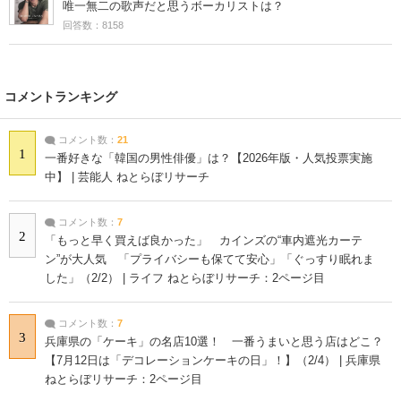
唯一無二の歌声だと思うボーカリストは？
回答数：8158
コメントランキング
コメント数：
21
1
一番好きな「韓国の男性俳優」は？【2026年版・人気投票実施
中】 | 芸能人 ねとらぼリサーチ
コメント数：
7
2
「もっと早く買えば良かった」 カインズの“車内遮光カーテ
ン”が大人気 「プライバシーも保てて安心」「ぐっすり眠れま
した」（2/2） | ライフ ねとらぼリサーチ：2ページ目
コメント数：
7
3
兵庫県の「ケーキ」の名店10選！ 一番うまいと思う店はどこ？
【7月12日は「デコレーションケーキの日」！】（2/4） | 兵庫県
ねとらぼリサーチ：2ページ目