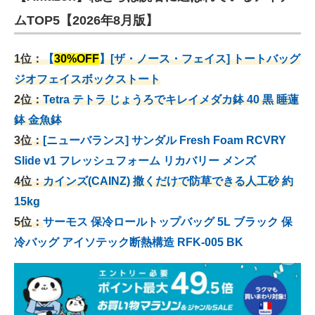
ムTOP5【2026年8月版】
1位：
【
30%OFF
】[ザ・ノース・フェイス] トートバッグ
ジオフェイスボックストート
2位：
Tetra テトラ じょうろでキレイメダカ鉢 40
黒 睡蓮
鉢 金魚鉢
3位：
[ニューバランス] サンダル Fresh Foam RCVRY
Slide v1 フレッシュフォーム リカバリー メンズ
4位：
カインズ(CAINZ) 撒くだけで防草できる人工砂 約
15kg
5位：
サーモス 保冷ロールトップバッグ 5L ブラック 保
冷バッグ アイソテック断熱構造 RFK-005 BK