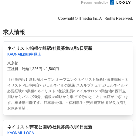
Recommended by
Copyright © ITmedia Inc. All Rights Reserved.
求人情報
ネイリスト/箱根ケ崎駅/社員募集/8月9日更新
KAONAILplus中原店
東京都
正社員：時給1,226円～1,500円
【仕事内容】新店舗オープン オープニングネイリスト急募! <募集職種> ネ
イリスト <仕事内容> ジェルネイルの施術 スカルプチュア,ジェルネイル <
必要経験> <業種> ネイリスト <施設形態> ネイルサロン <勤務地> 西武立
川駅からバスで20分、箱根ヶ崎駅から車で10分のところに当店がございま
す。車通勤可能です。駐車場完備。 <福利厚生> 交通費支給 昇給制度有り
お休み希望...
ネイリスト/芦花公園駅/社員募集/8月9日更新
KAONAIL LOCA