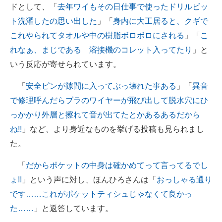
ドとして、「
去年ワイもその日仕事で使ったドリルビッ
ト洗濯したの思い出した
」「
身内に大工居ると、クギで
これやられてタオルや中の樹脂ボロボロにされる
」「
こ
れなぁ、まじである 溶接機のコレット入ってたり
」と
いう反応が寄せられています。
「
安全ピンが隙間に入ってぶっ壊れた事ある
」「
異音
で修理呼んだらブラのワイヤーが飛び出して脱水穴にひ
っかかり外層と擦れて音が出てたとかあるあるだから
ね!!
」など、より身近なものを挙げる投稿も見られまし
た。
「
だからポケットの中身は確かめてって言ってるでし
ょ!!
」という声に対し、ほんひろさんは「
おっしゃる通り
です……これがポケットティシュじゃなくて良かっ
た……
」と返答しています。