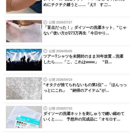
めにチクチク縫うと……「え!! すご...
公開 2026/07/27
「盲点だった！」ダイソーの洗濯ネット、“じゃ
ない”使い方が273万再生「今日やり...
公開 2026/05/05
ツアーTシャツを未開封のまま30年放置→洗濯
したら……「こ、これはwww」 “目...
公開 2026/04/19
“オタクが捨てられないもの第1位”→「ほんっっ
っとにこれ」 “納得のアイテム”が...
公開 2026/07/15
ダイソーの洗濯ネットを刺しゅうで縫い縮めて
いくと…… 予想外の完成品に「オモロす...