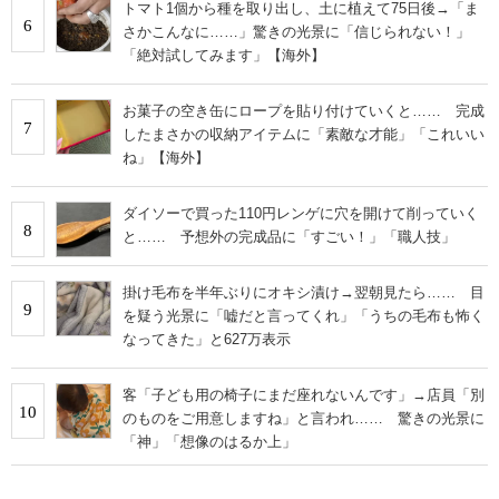
トマト1個から種を取り出し、土に植えて75日後→「ま
6
さかこんなに……」驚きの光景に「信じられない！」
「絶対試してみます」【海外】
お菓子の空き缶にロープを貼り付けていくと…… 完成
7
したまさかの収納アイテムに「素敵な才能」「これいい
ね」【海外】
ダイソーで買った110円レンゲに穴を開けて削っていく
8
と…… 予想外の完成品に「すごい！」「職人技」
掛け毛布を半年ぶりにオキシ漬け→翌朝見たら…… 目
9
を疑う光景に「嘘だと言ってくれ」「うちの毛布も怖く
なってきた」と627万表示
客「子ども用の椅子にまだ座れないんです」→店員「別
10
のものをご用意しますね」と言われ…… 驚きの光景に
「神」「想像のはるか上」