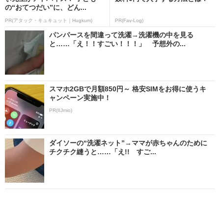
の“おてつだい”に、どん...
PR(アタック・キュキュット｜Hugkum)
PR(Fav-Log)
パンパースを間違って洗濯→洗濯機の中を見る
と……「え！！すごい！！！」 予想外の...
スマホ2GBで月額850円～ 格安SIMをお得に使うキ
ャンペーン実施中！
PR(IIJmio)
ダイソーの“洗濯ネット”→ママが赤ちゃんのために
チクチク縫うと……「え!! すご...