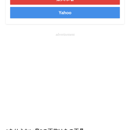
企業向けIT製品の総合サイト
Yahoo
IT製品の技術・比較・事例
製造業のIT導入・活用を支援
advertisement
モノづくり技術者専門サイト
エレクトロニクス専門サイト
電子設計の基本と応用
エネルギーの専門メディア
建設×テクノロジーの最前線
ちょっと気になるネットの話題