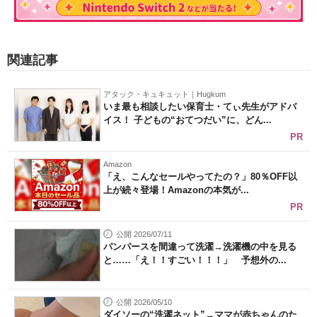
関連記事
アタック・キュキュット｜Hugkum
いま最も相談したい保育士・てぃ先生がアドバ
イス！ 子どもの“おてつだい”に、どん...
PR
Amazon
「え、こんなセールやってたの？」80％OFF以
上が続々登場！Amazonの本気が...
PR
公開 2026/07/11
パンパースを間違って洗濯→洗濯機の中を見る
と……「え！！すごい！！！」 予想外の...
公開 2026/05/10
ダイソーの“洗濯ネット”→ママが赤ちゃんのた