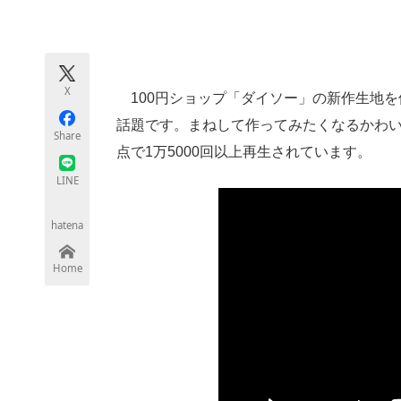
モノづくり技術者専門サイト
エレクトロ
X
100円ショップ「ダイソー」の新作生地を
ちょっと気になるネットの話題
話題です。まねして作ってみたくなるかわ
Share
点で1万5000回以上再生されています。
LINE
hatena
Home