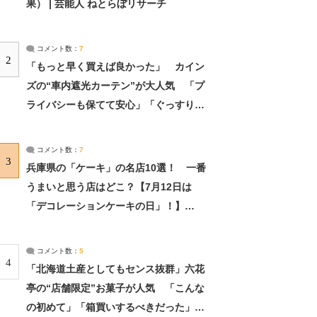
果） | 芸能人 ねとらぼリサーチ
コメント数：
7
2
「もっと早く買えば良かった」 カイン
ズの“車内遮光カーテン”が大人気 「プ
ライバシーも保てて安心」「ぐっすり眠
れました」（2/2） | ライフ ねとらぼリ
サーチ：2ページ目
コメント数：
7
3
兵庫県の「ケーキ」の名店10選！ 一番
うまいと思う店はどこ？【7月12日は
「デコレーションケーキの日」！】
（2/4） | 兵庫県 ねとらぼリサーチ：2ペ
ージ目
コメント数：
5
4
「北海道土産としてもセンス抜群」六花
亭の“店舗限定”お菓子が人気 「こんな
の初めて」「箱買いするべきだった」