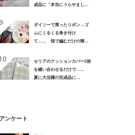
成品に「本当にうらやまし
い」「こんな癒される動画見
9
たことない」
ダイソーで買ったリボン→ゴ
ムにくるくる巻き付け
て…… 指で編むだけの簡単
ヘアアクセサリーに「姪っ子
10
に作ろうかな」「孫に作りま
セリアのクッションカバー2枚
す」
を縫い合わせるだけで……
夏に大活躍の完成品に
「え！！！発想力がすご
い！！！」「涼しそう～！」
アンケート