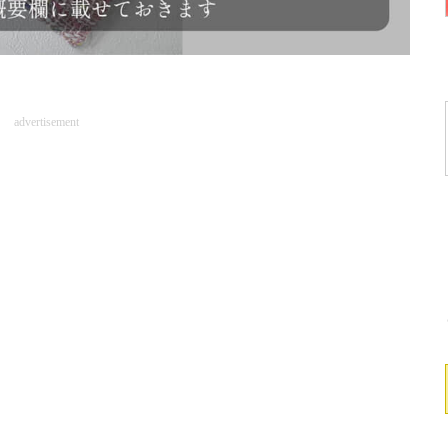
advertisement