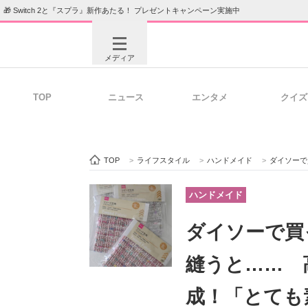
🎁 Switch 2と『スプラ』新作あたる！ プレゼントキャンペーン実施中
メディア
TOP
ニュース
エンタメ
クイズ
注目記事を集めた総合ページ
ITの今
TOP
>
ライフスタイル
>
ハンドメイド
>
ダイソーで買っ
ビジネスと働き方のヒント
AI活用
ハンドメイド
ダイソーで買
ITエンジニア向け専門サイト
企業向けI
縫うと…… 
成！「とても