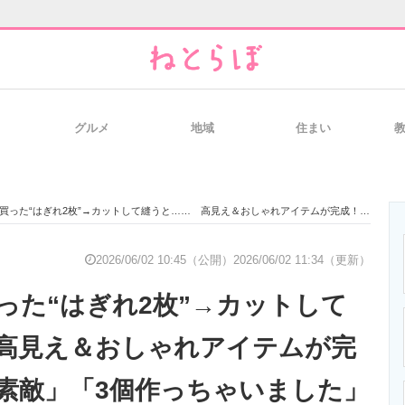
グルメ
地域
住まい
と未来を見通す
スマホと通信の最新トレンド
進化するPCとデ
た“はぎれ2枚”→カットして縫うと…… 高見え＆おしゃれアイテムが完成！「とても素敵」「3個作っちゃいました」
のいまが分かる
企業ITのトレンドを詳説
経営リーダーの
2026/06/02 10:45（公開）
2026/06/02 11:34（更新）
った“はぎれ2枚”→カットして
T製品の総合サイト
IT製品の技術・比較・事例
製造業のIT導入
高見え＆おしゃれアイテムが完
素敵」「3個作っちゃいました」