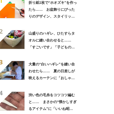
1
折り紙1枚で“ホオズキ”を作っ
たら…… お盆飾りにぴった
りのデザイン、スタイリッシ
ュな夏のインテリアに
2
山盛りのハギレ、ひたすらタ
オルに縫い合わせると……
「すごいです」「子どもの服
でやりたい」 便利な完成品
3
が64万再生
大量の“白いハギレ”を縫い合
わせたら…… 夏の日差しが
映えるカーテンに「おしゃ
れ」「お見事」「歓声を上げ
4
た」
渋い色の毛糸をコツコツ編む
と…… まさかの“懐かしすぎ
るアイテム”に「いいね昭