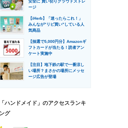
安全に 買い切りクラウドストレ
門メディア
建設×テクノロジーの最前線
ージ
【iHerb】「迷ったらこれ！」
みんなが"リピ買い"している人
気商品
【抽選で5,000円分】Amazonギ
フトカードが当たる！読者アン
ケート実施中
【注目】地下鉄の駅で一番涼し
い場所？まさかの場所にメッセ
ージ広告が登場
「ハンドメイド」のアクセスランキ
ング