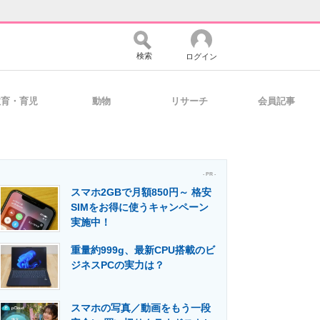
検索
ログイン
教育・育児
動物
リサーチ
会員記事
バイスの未来
好きが集まる 比べて選べる
- PR -
スマホ2GBで月額850円～ 格安
コミュニティ
マーケ×ITの今がよく分かる
SIMをお得に使うキャンペーン
実施中！
重量約999g、最新CPU搭載のビ
・活用を支援
ジネスPCの実力は？
スマホの写真／動画をもう一段