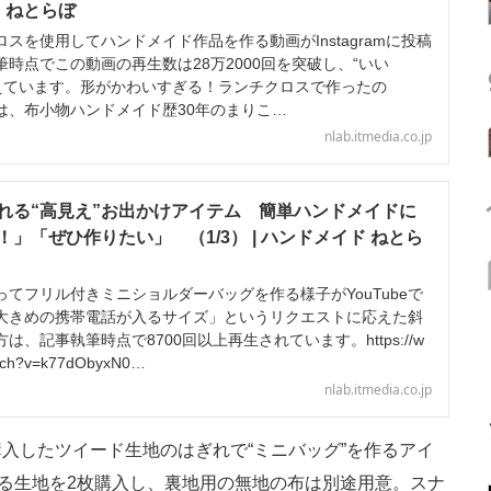
ド ねとらぼ
を使用してハンドメイド作品を作る動画がInstagramに投稿
時点でこの動画の再生数は28万2000回を突破し、“いい
超えています。形がかわいすぎる！ランチクロスで作ったの
は、布小物ハンドメイド歴30年のまりこ…
nlab.itmedia.co.jp
れる“高見え”お出かけアイテム 簡単ハンドメイドに
」「ぜひ作りたい」 （1/3） | ハンドメイド ねとら
てフリル付きミニショルダーバッグを作る様子がYouTubeで
大きめの携帯電話が入るサイズ」というリクエストに応えた斜
、記事執筆時点で8700回以上再生されています。https://w
atch?v=k77dObyxN0…
nlab.itmedia.co.jp
したツイード生地のはぎれで“ミニバッグ”を作るアイ
いる生地を2枚購入し、裏地用の無地の布は別途用意。スナ