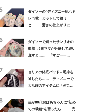
和!!」「中学校にあった」
5
ダイソーの“ディズニー柄ハギ
レ”5枚→カットして縫う
と…… 驚きの仕上がりに
「孫に作ってあげたい」「生
6
地売った人もびっくり」
ダイソーで買ったサンリオの
巾着→5児ママが分解して縫い
直すと…… 「すごーー
ー!!」まさかの完成品に「こ
7
の手があったのか」「天才い
セリアの鉢底パッド→毛糸を
たぁ」投稿者に話を聞いた
通したら…… ディズニーで
大活躍のアイテムに「何これ
可愛い」「売り物だと思いま
8
した」
孫が80代おばあちゃんに“初め
ての裁縫”を習ったら…… 完