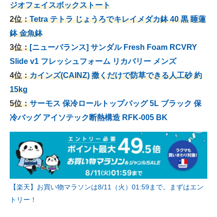
ジオフェイスボックストート
2位：
Tetra テトラ じょうろでキレイメダカ鉢 40
黒 睡蓮
鉢 金魚鉢
3位：
[ニューバランス] サンダル Fresh Foam RCVRY
Slide v1 フレッシュフォーム リカバリー メンズ
4位：
カインズ(CAINZ) 撒くだけで防草できる人工砂 約
15kg
5位：
サーモス 保冷ロールトップバッグ 5L ブラック 保
冷バッグ アイソテック断熱構造 RFK-005 BK
【楽天】お買い物マラソンは8/11（火）01:59まで。まずはエン
トリー！