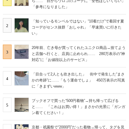
ら…… 目からウロコのコーデに「全色ほしいくらい」
「参考になりました」
「知っているモンベルではない」“10着だけ”で着回す夏
2
コーデがセンス抜群「おしゃれ」「早速買いに行きた
い」
20年前、亡き母が買ってくれたユニクロ商品→捨てよう
3
と店舗へ行くと、店員に止められ…… 280万表示の“神
対応”に「お値段以上のサービス」
「目合って2人とも吹き出した」 街中で発生した“まさ
4
かの奇跡”に……「もう運命でしょ」 450万表示の写真
に「きまずいwww」
ブックオフで買った“500円着物”→持ち帰って広げる
5
と…… 「これはお買い得！」まさかの光景に「ガンガ
ン着てください！」
京都・祇園祭で“2000円”だった着物→帰って、タグを見