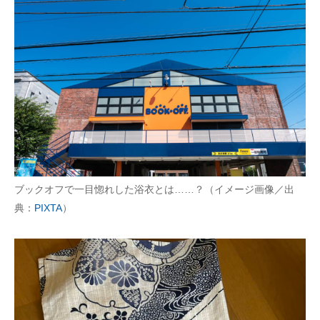
ブックオフで一目惚れした浴衣とは……？（イメージ画像／出
典：
PIXTA
）