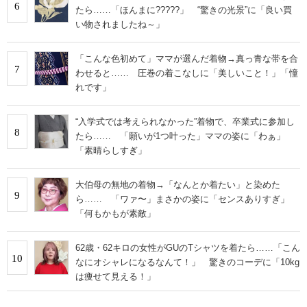
6
たら……「ほんまに?????」 “驚きの光景”に「良い買
い物されましたね～」
「こんな色初めて」ママが選んだ着物→真っ青な帯を合
7
わせると…… 圧巻の着こなしに「美しいこと！」「憧
れです」
“入学式では考えられなかった”着物で、卒業式に参加し
8
たら…… 「願いが1つ叶った」ママの姿に「わぁ」
「素晴らしすぎ」
大伯母の無地の着物→「なんとか着たい」と染めた
9
ら…… 「ワァ〜」まさかの姿に「センスありすぎ」
「何もかもが素敵」
62歳・62キロの女性がGUのTシャツを着たら……「こん
10
なにオシャレになるなんて！」 驚きのコーデに「10kg
は痩せて見える！」