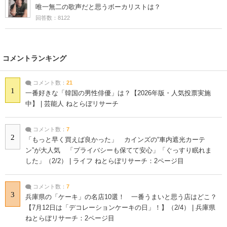
唯一無二の歌声だと思うボーカリストは？
回答数：8122
コメントランキング
コメント数：
21
1
一番好きな「韓国の男性俳優」は？【2026年版・人気投票実施
中】 | 芸能人 ねとらぼリサーチ
コメント数：
7
2
「もっと早く買えば良かった」 カインズの“車内遮光カーテ
ン”が大人気 「プライバシーも保てて安心」「ぐっすり眠れま
した」（2/2） | ライフ ねとらぼリサーチ：2ページ目
コメント数：
7
3
兵庫県の「ケーキ」の名店10選！ 一番うまいと思う店はどこ？
【7月12日は「デコレーションケーキの日」！】（2/4） | 兵庫県
ねとらぼリサーチ：2ページ目