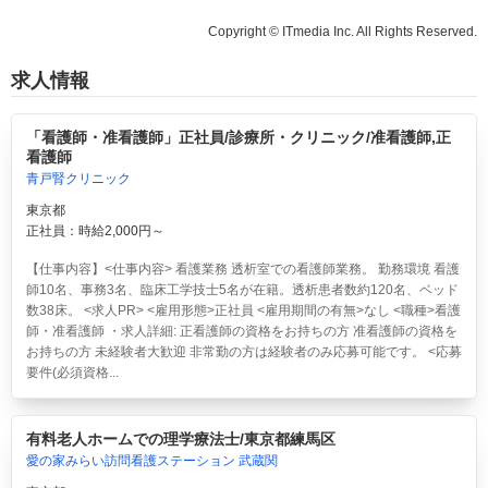
Copyright © ITmedia Inc. All Rights Reserved.
求人情報
「看護師・准看護師」正社員/診療所・クリニック/准看護師,正
看護師
青戸腎クリニック
東京都
正社員：時給2,000円～
【仕事内容】<仕事内容> 看護業務 透析室での看護師業務。 勤務環境 看護
師10名、事務3名、臨床工学技士5名が在籍。透析患者数約120名、ベッド
数38床。 <求人PR> <雇用形態>正社員 <雇用期間の有無>なし <職種>看護
師・准看護師 ・求人詳細: 正看護師の資格をお持ちの方 准看護師の資格を
お持ちの方 未経験者大歓迎 非常勤の方は経験者のみ応募可能です。 <応募
要件(必須資格...
有料老人ホームでの理学療法士/東京都練馬区
愛の家みらい訪問看護ステーション 武蔵関