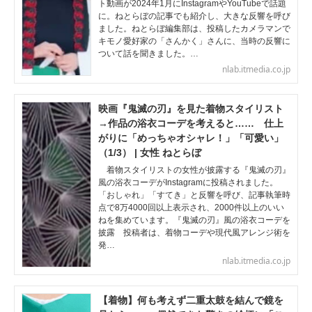
ト動画が2024年1月にInstagramやYouTubeで話題
に。ねとらぼの記事でも紹介し、大きな反響を呼び
ました。ねとらぼ編集部は、投稿したカメラマンで
キモノ愛好家の「さんかく」さんに、当時の反響に
ついて話を聞きました。…
nlab.itmedia.co.jp
映画『鬼滅の刃』を見た着物スタイリスト
→作品の浴衣コーデを考えると…… 仕上
がりに「めっちゃオシャレ！」「可愛い」
（1/3） | 女性 ねとらぼ
着物スタイリストの女性が披露する『鬼滅の刃』
風の浴衣コーデがInstagramに投稿されました。
「おしゃれ」「すてき」と反響を呼び、記事執筆時
点で8万4000回以上表示され、2000件以上のいい
ねを集めています。『鬼滅の刃』風の浴衣コーデを
披露 投稿者は、着物コーデや現代風アレンジ術を
発…
nlab.itmedia.co.jp
【着物】何も考えず二重太鼓を結んで鏡を