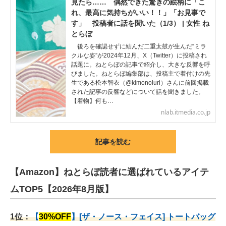
見たら…… 偶然できた驚きの絵柄に「こ
れ、最高に気持ちがいい！！」「お見事で
す」 投稿者に話を聞いた（1/3） | 女性 ね
とらぼ
後ろを確認せずに結んだ二重太鼓が生んだ“ミラ
クルな姿”が2024年12月、X（Twitter）に投稿され
話題に。ねとらぼの記事で紹介し、大きな反響を呼
びました。ねとらぼ編集部は、投稿主で着付けの先
生である松本智衣（@kimonoluri）さんに前回掲載
された記事の反響などについて話を聞きました。
【着物】何も…
nlab.itmedia.co.jp
記事を読む
【Amazon】ねとらぼ読者に選ばれているアイテ
ムTOP5【2026年8月版】
1位：
【
30%OFF
】[ザ・ノース・フェイス] トートバッグ