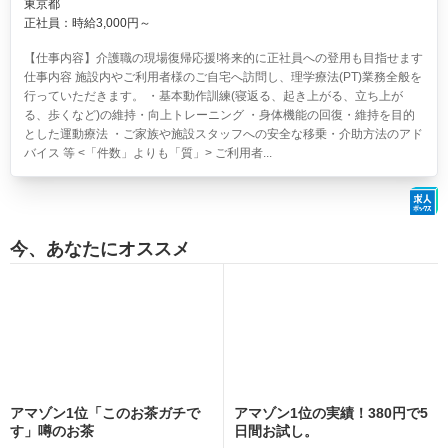
東京都
正社員：時給3,000円～
【仕事内容】介護職の現場復帰応援!将来的に正社員への登用も目指せます
仕事内容 施設内やご利用者様のご自宅へ訪問し、理学療法(PT)業務全般を
行っていただきます。 ・基本動作訓練(寝返る、起き上がる、立ち上が
る、歩くなど)の維持・向上トレーニング ・身体機能の回復・維持を目的
とした運動療法 ・ご家族や施設スタッフへの安全な移乗・介助方法のアド
バイス 等 <「件数」よりも「質」> ご利用者...
今、あなたにオススメ
アマゾン1位「このお茶ガチで
アマゾン1位の実績！380円で5
す」噂のお茶
日間お試し。