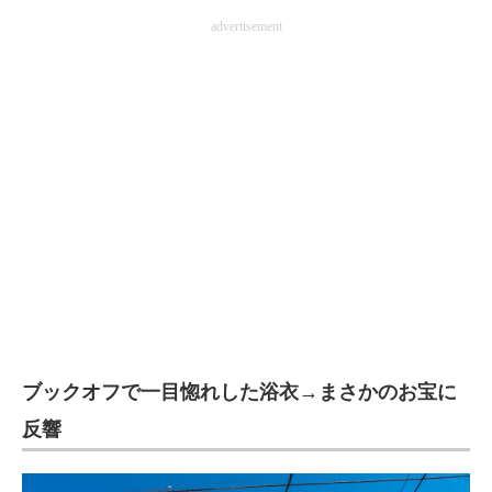
企業向けIT製品の総合サイト
advertisement
IT製品の技術・比較・事例
製造業のIT導入・活用を支援
モノづくり技術者専門サイト
エレクトロニクス専門サイト
電子設計の基本と応用
エネルギーの専門メディア
建設×テクノロジーの最前線
ブックオフで一目惚れした浴衣→まさかのお宝に
ちょっと気になるネットの話題
反響