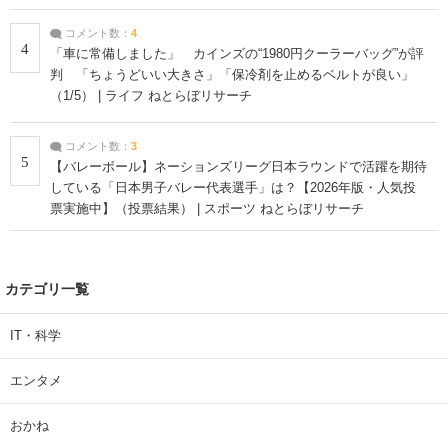
コメント数：
4
4
「車に常備しました」 カインズの“1980円クーラーバッグ”が評
判 「ちょうどいい大きさ」「保冷剤を止めるベルトが良い」
（1/5） | ライフ ねとらぼリサーチ
コメント数：
3
5
【バレーボール】ネーションズリーグ日本ラウンドで活躍を期待
している「日本男子バレー代表選手」は？【2026年版・人気投
票実施中】（投票結果） | スポーツ ねとらぼリサーチ
カテゴリ一覧
IT・科学
エンタメ
おかね