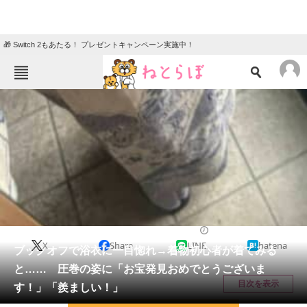
🎁 Switch 2もあたる！ プレゼントキャンペーン実施中！
ねとらぼメニュー
TOP
ニュース
エンタメ
クイズ
グルメ
地域
住まい
教育・育児
動物
リサーチ
女性
2026/06/04 10:45（公開）
X
Share
LINE
hatena
会員記事
ブックオフで浴衣に一目惚れ→着物初心者が着てみる
と…… 圧巻の姿に「お宝発見おめでとうございま
メディア
目次を表示
す！」「羨ましい！」
注目記事を集めた総合ページ