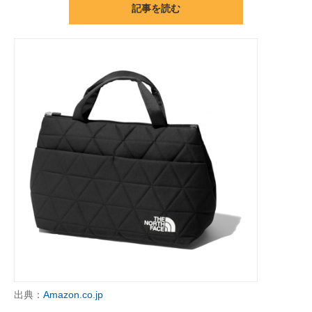
記事を読む
ITの今と未来を見通す
スマホと通信の最新トレンド
進化するPCとデバイスの未来
好きが集まる 比べて選べる
ビジネスと働き方のヒント
AI活用のいまが分かる
企業ITのトレンドを詳説
経営リーダーのコミュニティ
マーケ×ITの今がよく分かる
出典：
Amazon.co.jp
ITエンジニア向け専門サイト