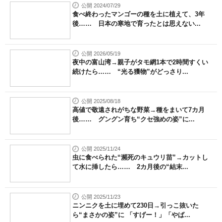
公開 2024/07/29
食べ終わったマンゴーの種を土に植えて、3年
後…… 日本の寒地で育ったとは思えない...
公開 2026/05/19
夜中の富山湾→親子がタモ網1本で2時間すくい
続けたら…… “光る獲物”がどっさり...
公開 2025/08/18
高値で敬遠されがちな野菜→種をまいて7カ月
後…… グングン育ち“クセ強めの姿”に...
公開 2025/11/24
虫に食べられた“瀕死のキュウリ苗”→カットし
て水に挿したら…… 2カ月後の“結末...
公開 2025/11/23
ニンニクを土に埋めて230日→引っこ抜いた
ら“まさかの姿”に 「すげー！」「やば...