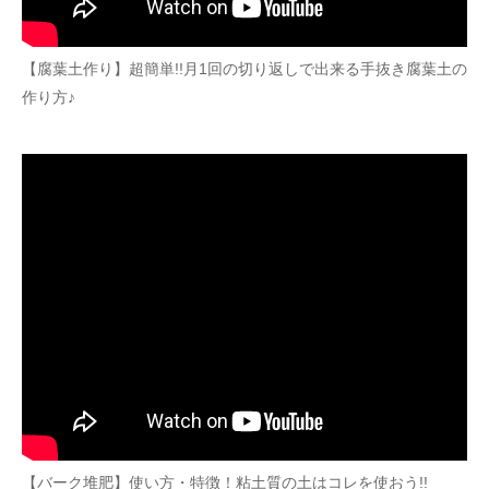
【腐葉土作り】超簡単!!月1回の切り返しで出来る手抜き腐葉土の
作り方♪
【バーク堆肥】使い方・特徴！粘土質の土はコレを使おう!!