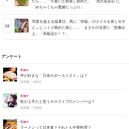
たら……「可愛いと錯覚し始めた」 “思わぬ反応”に
「めちゃくちゃ愛嬌たっぷり」
35度を超える猛暑日、馬に「特販」のスイカを差し出す
10
と→じっくり眺めた後に…… まさかの光景に「想像以
上」「高級品か！？」
アンケート
実施中
声が好きな「日本のボーカリスト」は？
回答数：49502
実施中
歌が上手だと思うホロライブのメンバーは？
回答数：23868
実施中
ラーメンって日本食？それとも中華料理？