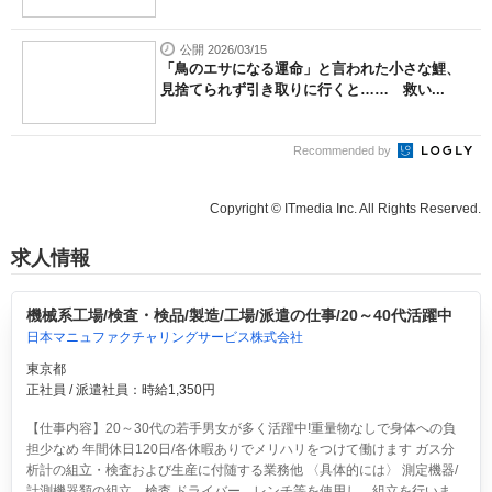
公開 2026/03/15
「鳥のエサになる運命」と言われた小さな鯉、
見捨てられず引き取りに行くと…… 救い...
Recommended by
Copyright © ITmedia Inc. All Rights Reserved.
求人情報
機械系工場/検査・検品/製造/工場/派遣の仕事/20～40代活躍中
日本マニュファクチャリングサービス株式会社
東京都
正社員 / 派遣社員：時給1,350円
【仕事内容】20～30代の若手男女が多く活躍中!重量物なしで身体への負
担少なめ 年間休日120日/各休暇ありでメリハリをつけて働けます ガス分
析計の組立・検査および生産に付随する業務他 〈具体的には〉 測定機器/
計測機器類の組立、検査 ドライバー、レンチ等を使用し、組立を行いま