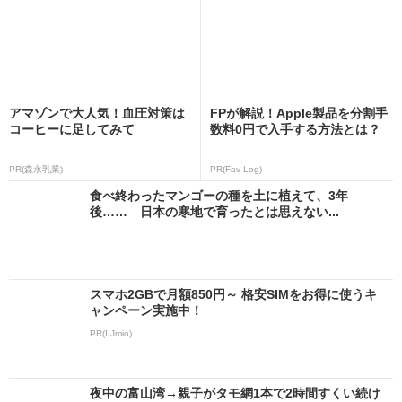
アマゾンで大人気！血圧対策は
FPが解説！Apple製品を分割手
コーヒーに足してみて
数料0円で入手する方法とは？
PR(森永乳業)
PR(Fav-Log)
食べ終わったマンゴーの種を土に植えて、3年
後…… 日本の寒地で育ったとは思えない...
スマホ2GBで月額850円～ 格安SIMをお得に使うキ
ャンペーン実施中！
PR(IIJmio)
夜中の富山湾→親子がタモ網1本で2時間すくい続け