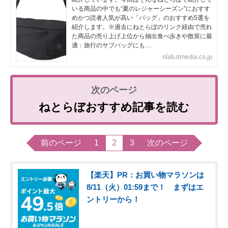
いる商品の中でも“夏のレジャーシーズン”におすす
めかつ読者人気が高い「バッグ」のおすすめ5選を
紹介します。※過去にねとらぼのリンク経由で売れ
た商品の売り上げ上位から抽出食べ歩きや散策に最
適：旅行のサブバッグにも…
nlab.itmedia.co.jp
ねとらぼおすすめ記事を読む
前のページ
1
2
3
次のページ
【楽天】PR：お買い物マラソンは
8/11（火）01:59まで！ まずはエ
ントリーから！