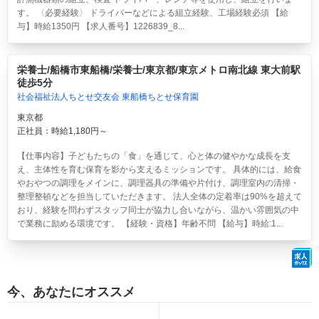
す。 〈必要経験〉 ドライバーなどによる組立経験、工場経験必須 【給
与】時給1350円 【求人番号】1226839_8...
栄養士/船橋市東船橋/栄養士/東京都/東京メトロ南北線 東大前駅
徒歩5分
社会福祉法人ちとせ交友会 東船橋ちとせ保育園
東京都
正社員：時給1,180円～
【仕事内容】子どもたちの「食」を通じて、心と体の健やかな成長を支
え、主体性を育む保育を影から支えるミッションです。 具体的には、給食
やおやつの調理をメインに、調理器具の準備や片付け、調理室内の清掃・
整理整頓などを担当していただきます。 法人全体の定着率は90%を超えて
おり、経験を問わずスタッフ同士が協力し合いながら、温かい雰囲気の中
で業務に励める環境です。 【経験・資格】年齢不問 【給与】時給:1...
今、あなたにオススメ