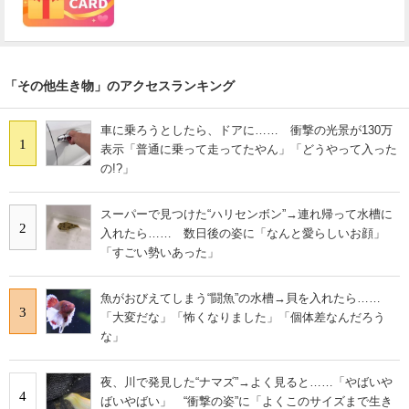
「その他生き物」のアクセスランキング
車に乗ろうとしたら、ドアに…… 衝撃の光景が130万
1
表示「普通に乗って走ってたやん」「どうやって入った
の!?」
スーパーで見つけた“ハリセンボン”→連れ帰って水槽に
2
入れたら…… 数日後の姿に「なんと愛らしいお顔」
「すごい勢いあった」
魚がおびえてしまう“闘魚”の水槽→貝を入れたら……
3
「大変だな」「怖くなりました」「個体差なんだろう
な」
夜、川で発見した“ナマズ”→よく見ると……「やばいや
4
ばいやばい」 “衝撃の姿”に「よくこのサイズまで生き