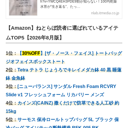
h?v=YWCQ4EH3PDE9割が知らない！100均乾燥
水苔が”生き返る”、たっ…
nlab.itmedia.co.jp
【Amazon】ねとらぼ読者に選ばれているアイテ
ムTOP5【2026年8月版】
1位：
【
30%OFF
】[ザ・ノース・フェイス] トートバッグ
ジオフェイスボックストート
2位：
Tetra テトラ じょうろでキレイメダカ鉢 40
黒 睡蓮
鉢 金魚鉢
3位：
[ニューバランス] サンダル Fresh Foam RCVRY
Slide v1 フレッシュフォーム リカバリー メンズ
4位：
カインズ(CAINZ) 撒くだけで防草できる人工砂 約
15kg
5位：
サーモス 保冷ロールトップバッグ 5L ブラック 保
冷バッグ アイソテック断熱構造 RFK-005 BK