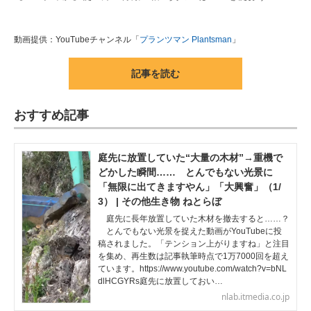
動画提供：YouTubeチャンネル「
プランツマン Plantsman
」
記事を読む
おすすめ記事
庭先に放置していた“大量の木材”→重機で
どかした瞬間…… とんでもない光景に
「無限に出てきますやん」「大興奮」（1/
3） | その他生き物 ねとらぼ
庭先に長年放置していた木材を撤去すると……？
とんでもない光景を捉えた動画がYouTubeに投
稿されました。「テンション上がりますね」と注目
を集め、再生数は記事執筆時点で1万7000回を超え
ています。https://www.youtube.com/watch?v=bNL
dlHCGYRs庭先に放置しておい…
nlab.itmedia.co.jp