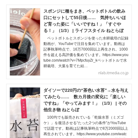
スポンジに種をまき、ペットボトルの飲み
口にセットして55日後…… 気持ちいいほ
ど育った姿に「いいですね！」「すぐや
る！」（1/3） | ライフスタイル ねとらぼ
ペットボトルとスポンジを使った水耕栽培の記録
動画が、YouTubeで注目を集めています。動画は
記事執筆時点で、16万7000回以上再生され、1000
件を超える高評価を集めています。https://www.you
tube.com/watch?v=7MpcfuyZr_kペットボトルで水
耕栽培、大葉を育てた結…
nlab.itmedia.co.jp
ダイソーで220円の“茶色い水苔”→水を与え
てみたら…… 数カ月後の変化に「楽しい
ですね」「やってみます！」（1/3） | その
他生き物 ねとらぼ
100均でも販売されている「乾燥水苔（ミズゴ
ケ）」を復活させる“たった2つの条件”がYouTube
で話題です。動画は記事執筆時点で8万2000回以上
再生されています。https://www.youtube.com/watc