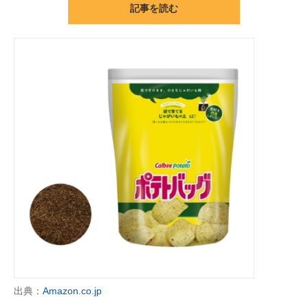
記事を読む
ITの今と未来を見通す
スマホと通信の最新トレンド
進化するPCとデバイスの未来
好きが集まる 比べて選べる
ビジネスと働き方のヒント
AI活用のいまが分かる
企業ITのトレンドを詳説
経営リーダーのコミュニティ
マーケ×ITの今がよく分かる
出典：
Amazon.co.jp
ITエンジニア向け専門サイト