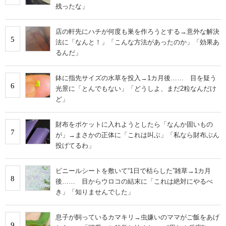
残ったな」
店の軒先にハチが何度も巣を作ろうとする→意外な解決
5
法に「なんと！」「こんな方法があったのか」「効果あ
るんだ」
鉢に指先サイズの水草を投入→1カ月後…… 目を疑う
6
光景に「とんでもない」「どうしよ、まだ2粒なんだけ
ど」
財布をポケットに入れようとしたら「なんか固いもの
7
が」→まさかの正体に「これは叫ぶ」「私なら財布ぶん
投げてるわ」
ビニールシートを敷いて“1日で枯らした”雑草→1カ月
8
後…… 目からウロコの結末に「これは絶対にやるべ
き」「知りませんでした」
息子が飼っているカマキリ→虫嫌いのママがご飯をあげ
9