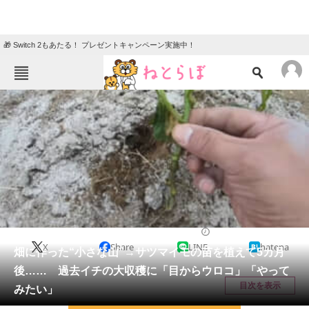
🎁 Switch 2もあたる！ プレゼントキャンペーン実施中！
ねとらぼメニュー
TOP
ニュース
エンタメ
クイズ
グルメ
地域
住まい
教育・育児
動物
リサーチ
その他生き物
2026/06/02 09:30（公開）
X
Share
LINE
hatena
会員記事
畑に作った“小さな山”→サツマイモの苗を植えて5カ月
後…… 過去イチの大収穫に「目からウロコ」「やって
メディア
目次を表示
みたい」
注目記事を集めた総合ページ