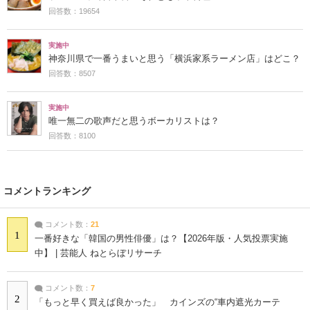
回答数：19654
実施中
神奈川県で一番うまいと思う「横浜家系ラーメン店」はどこ？
回答数：8507
実施中
唯一無二の歌声だと思うボーカリストは？
回答数：8100
コメントランキング
コメント数：
21
1
一番好きな「韓国の男性俳優」は？【2026年版・人気投票実施
中】 | 芸能人 ねとらぼリサーチ
コメント数：
7
2
「もっと早く買えば良かった」 カインズの“車内遮光カーテ