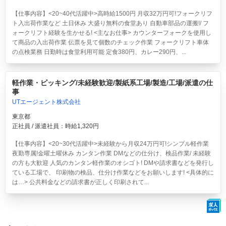
【仕事内容】<20~40代活躍中>高時給1500円 月収32万円可!フォークリフ
ト入出荷作業など 土日休み 大盛り無料の食堂あり
自動車部品の運搬!/ フ
ォークリフト経験を生かせる! <主なお仕事> カウンターフォークを使用し
て商品の入出荷作業 伝票を見て個数のチェック作業 フォークリフト車体
の点検業務 日勤時は食堂利用可能 定食380円、カレー290円、...
軽作業・ピッキング/未経験歓迎/製紙系工場/製造/工場/派遣の仕
事
UTエージェント株式会社
東京都
正社員 / 派遣社員：時給1,320円
【仕事内容】<20~30代活躍中>
未経験から月収24万円可!シンプル軽作業
夜勤専属!金曜土曜休み
カンタン作業 DMなどの仕分け、検品作業/ 未経験
の方も大歓迎 人気のカンタン軽作業のオシゴト! DMや請求書などを発行し
ている工場で、 印刷物の検品、仕分け作業などをお願いします! <具体的に
は…> 公共料金などの請求書が正しく印刷されて...