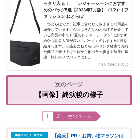
ッタリ入る！」 レジャーシーンにおすす
めのバッグ5選【2026年7月版】（1/2） | フ
ァッション ねとらぼ
ねとらぼでは、記事に合わせてさまざまな商品を
紹介しています。今回はそんなねとらぼで紹介して
いる商品の中でも“夏のレジャーシーズン”におすす
めかつ読者人気が高い「バッグ」のおすすめ5選を
紹介します。※過去にねとらぼのリンク経由で売れ
た商品の売り上げ上位から抽出食べ歩きや散策に最
適：旅行のサブバッグにも…
nlab.itmedia.co.jp
【画像】終演後の様子
1
2
次のページ
【楽天】PR：お買い物マラソンは