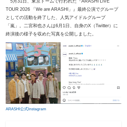
5月31日、東京ドームで行われた『ARASHI LIVE
TOUR 2026 「We are ARASHI」』最終公演でグループ
ITの今と未来を見通す
としての活動を終了した、人気アイドルグループ
スマホと通信の最新トレンド
「嵐」。二宮和也さんは6月1日、自身のX（Twitter）に
終演後の様子を収めた写真を公開しました。
進化するPCとデバイスの未来
好きが集まる 比べて選べる
ビジネスと働き方のヒント
AI活用のいまが分かる
企業ITのトレンドを詳説
経営リーダーのコミュニティ
ARASHI公式Instagram
マーケ×ITの今がよく分かる
ITエンジニア向け専門サイト