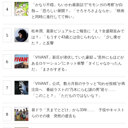
「かなり不穏」ちいかわ最新話で“モモンガの考察”が白
4
熱→「恐ろしい展開？」「そろそろさよならか」「映画
と同時に進行してて怖い」
松本潤、最新ビジュアルとご報告に「え？全盛期並みで
5
は？」「もうすぐ43歳とは信じられない」「少し痩せ
た？」と反響
「VIVANT」新庄が潜伏していた豪邸→“意外にもほどが
6
あるロケーション”にネット衝撃「タイじゃなかったん
だ」「まさかすぎる」
「VIVANT」公式、数カ月前のサラッと“匂わせ投稿”が再
7
注目へ 番組ラストの“乃木にらむ謎の男”巡り……
「このこと？」「ただものではないな？」
昼ドラ「天までとどけ」から33年…… 子役やキャスト
8
らのその後 突然の逝去も