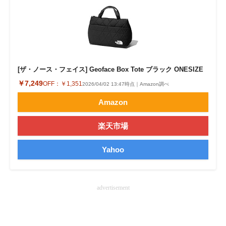
企業向けIT製品の総合サイト
IT製品の技術・比較・事例
製造業のIT導入・活用を支援
[ザ・ノース・フェイス] Geoface Box Tote ブラック ONESIZE
モノづくり技術者専門サイト
￥7,249
OFF：
￥1,351
2026/04/02 13:47時点｜Amazon調べ
エレクトロニクス専門サイト
Amazon
電子設計の基本と応用
楽天市場
エネルギーの専門メディア
Yahoo
建設×テクノロジーの最前線
ちょっと気になるネットの話題
advertisement