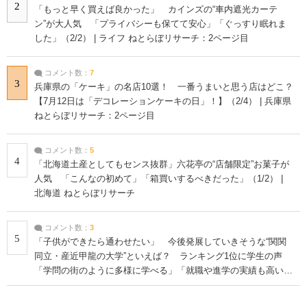
2
「もっと早く買えば良かった」 カインズの“車内遮光カーテ
ン”が大人気 「プライバシーも保てて安心」「ぐっすり眠れま
した」（2/2） | ライフ ねとらぼリサーチ：2ページ目
コメント数：
7
3
兵庫県の「ケーキ」の名店10選！ 一番うまいと思う店はどこ？
【7月12日は「デコレーションケーキの日」！】（2/4） | 兵庫県
ねとらぼリサーチ：2ページ目
コメント数：
5
4
「北海道土産としてもセンス抜群」六花亭の“店舗限定”お菓子が
人気 「こんなの初めて」「箱買いするべきだった」（1/2） |
北海道 ねとらぼリサーチ
コメント数：
3
5
「子供ができたら通わせたい」 今後発展していきそうな“関関
同立・産近甲龍の大学”といえば？ ランキング1位に学生の声
「学問の街のように多様に学べる」「就職や進学の実績も高い」
| 大学 ねとらぼリサーチ