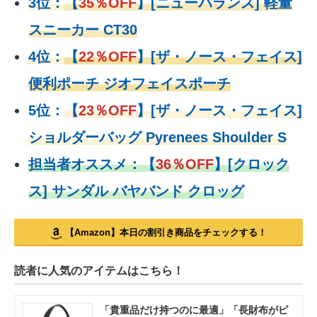
3位：
【
35％OFF
】[ニューバランス] 軽量
スニーカー CT30
4位：
【
22％OFF
】
[ザ・ノース・フェイス]
便利ポーチ ジオフェイスポーチ
5位：
【
23％OFF
】
[ザ・ノース・フェイス]
ショルダーバッグ Pyrenees Shoulder S
担当者オススメ：
【
36％OFF
】
[クロック
ス] サンダル バヤバンド クロッグ
【Amazon】本日の割引き商品をチェックする！
読者に人気のアイテムはこちら！
「貴重品だけ持つのに最適」「長財布がピ