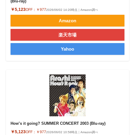
(Blu-ray)
￥5,123
OFF：
￥977
2026/06/02 14:20時点｜Amazon調べ
Amazon
楽天市場
Yahoo
How’s it going? SUMMER CONCERT 2003 (Blu-ray)
￥5,123
OFF：
￥977
2026/06/02 10:58時点｜Amazon調べ