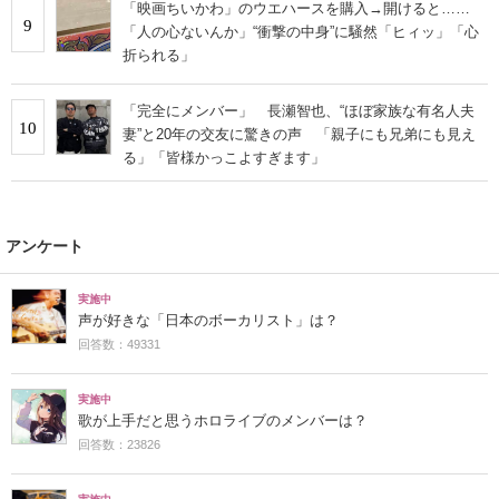
「映画ちいかわ」のウエハースを購入→開けると……
9
「人の心ないんか」“衝撃の中身”に騒然「ヒィッ」「心
折られる」
「完全にメンバー」 長瀬智也、“ほぼ家族な有名人夫
10
妻”と20年の交友に驚きの声 「親子にも兄弟にも見え
る」「皆様かっこよすぎます」
アンケート
実施中
声が好きな「日本のボーカリスト」は？
回答数：49331
実施中
歌が上手だと思うホロライブのメンバーは？
回答数：23826