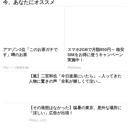
今、あなたにオススメ
アマゾン1位「このお茶ガチで
スマホ2GBで月額850円～ 格安
す」噂のお茶
SIMをお得に使うキャンペーン
実施中！
PR(ハーブ健康本舗)
PR(IIJmio)
【嵐】二宮和也「今日楽屋にいたら」→入ってきた
人物に驚きの声「全私が嬉しくて泣い...
【その発想はなかった】猛暑の東京、意外な場所に
「涼しい」広告が出現！
PR(ねとらぼ)