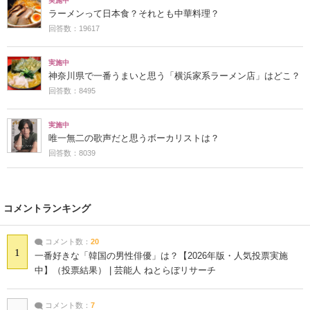
実施中
ラーメンって日本食？それとも中華料理？
回答数：19617
実施中
神奈川県で一番うまいと思う「横浜家系ラーメン店」はどこ？
回答数：8495
実施中
唯一無二の歌声だと思うボーカリストは？
回答数：8039
コメントランキング
コメント数：
20
1
一番好きな「韓国の男性俳優」は？【2026年版・人気投票実施
中】（投票結果） | 芸能人 ねとらぼリサーチ
コメント数：
7