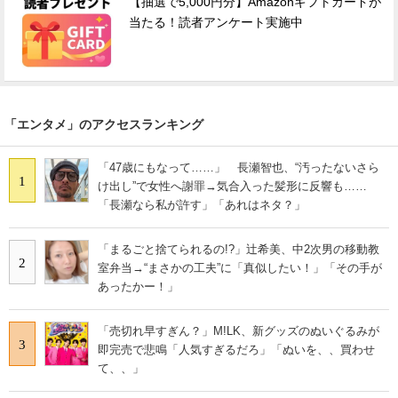
【抽選で5,000円分】Amazonギフトカードが
当たる！読者アンケート実施中
「エンタメ」のアクセスランキング
「47歳にもなって……」 長瀬智也、“汚ったないさら
1
け出し”で女性へ謝罪→気合入った髪形に反響も……
「長瀬なら私が許す」「あれはネタ？」
「まるごと捨てられるの!?」辻希美、中2次男の移動教
2
室弁当→“まさかの工夫”に「真似したい！」「その手が
あったかー！」
「売切れ早すぎん？」M!LK、新グッズのぬいぐるみが
3
即完売で悲鳴「人気すぎるだろ」「ぬいを、、買わせ
て、、」