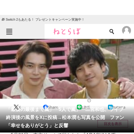
🎁 Switch 2もあたる！ プレゼントキャンペーン実施中！
ねとらぼメニュー
TOP
ニュース
エンタメ
クイズ
グルメ
地域
住まい
教育・育児
動物
リサーチ
エンタメ
2026/06/02 15:48（公開）
X
Share
LINE
hatena
会員記事
「最後の最後まで嵐」「5人で嵐」 二宮和也、ライブ
終演後の風景をXに投稿→松本潤も写真を公開 ファン
メディア
目次を表示
「幸せをありがとう」と反響
注目記事を集めた総合ページ