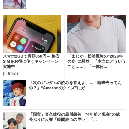
スマホ2GBで月額850円～ 格安
「まじか」松浦亜弥の“2026年
SIMをお得に使うキャンペーン
の姿”に騒然→「本当にどういう
実施中！
こと……」「一体何...
(IIJmio)
「次のガンダムの読みを答えよ」→「喧嘩売ってん
の？」“Amazonのクイズ”にガ...
「国宝」喜久雄役の黒川想矢→“4年前と現在”の成
長ぶりに反響「時間経つの早い」「...