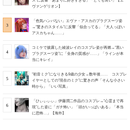
ス”に反響「あまりに好きすぎる」「とても良い」【エ
ヴァンゲリオン】
「色気ハンパない」エヴァ・アスカのプラグスーツ姿
3
→“驚きのスタイル”に反響「似合ってる」「大人っぽい
アスカちゃん……」
コミケで披露した綾波レイのコスプレ姿が再燃→“黒い
4
プラグスーツ姿”に「全身の質感が……」「ラインが本
当にキレイ」
“初音ミク”になりきる9歳の少女→数年後…… コスプレ
5
イヤーとしての“現在のミク”に驚きの声「そんな小さい
時から」「いい写真」
「ひぃぃぃぃ」伊藤潤二作品のコスプレ→“心霊まで再
6
現”した姿に「ガチ怖い」「頭がいっぱいある」「本当
に恐怖…」【海外】