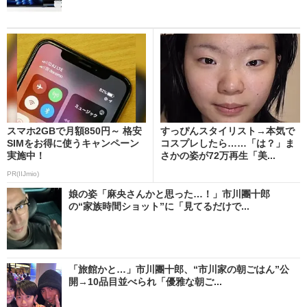
スマホ2GBで月額850円～ 格安
すっぴんスタイリスト→本気で
SIMをお得に使うキャンペーン
コスプレしたら……「は？」ま
実施中！
さかの姿が72万再生「美...
PR(IIJmio)
娘の姿「麻央さんかと思った…！」市川團十郎
の“家族時間ショット”に「見てるだけで...
「旅館かと…」市川團十郎、“市川家の朝ごはん”公
開→10品目並べられ「優雅な朝ご...