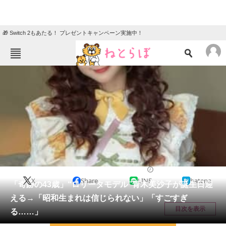
🎁 Switch 2もあたる！ プレゼントキャンペーン実施中！
ねとらぼメニュー
TOP
ニュース
エンタメ
クイズ
グルメ
地域
住まい
教育・育児
動物
リサーチ
コスプレ
2026/06/03 15:24（公開）
X
Share
LINE
hatena
会員記事
「奇跡の43歳」“ロリータモデル”青木美沙子が誕生日迎
える→「昭和生まれは信じられない」「すごすぎ
メディア
目次を表示
る……」
注目記事を集めた総合ページ