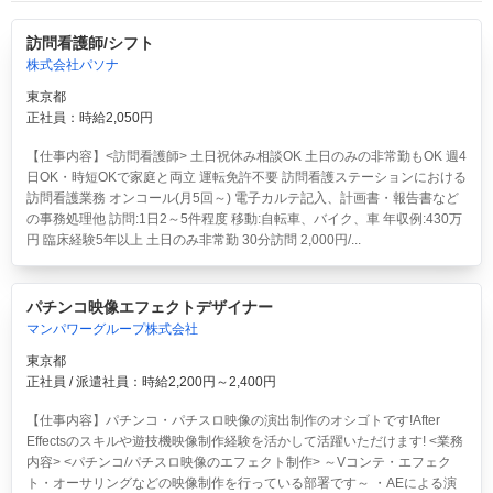
訪問看護師/シフト
株式会社パソナ
東京都
正社員：時給2,050円
【仕事内容】<訪問看護師> 土日祝休み相談OK 土日のみの非常勤もOK 週4
日OK・時短OKで家庭と両立 運転免許不要 訪問看護ステーションにおける
訪問看護業務 オンコール(月5回～) 電子カルテ記入、計画書・報告書など
の事務処理他 訪問:1日2～5件程度 移動:自転車、バイク、車 年収例:430万
円 臨床経験5年以上 土日のみ非常勤 30分訪問 2,000円/...
パチンコ映像エフェクトデザイナー
マンパワーグループ株式会社
東京都
正社員 / 派遣社員：時給2,200円～2,400円
【仕事内容】パチンコ・パチスロ映像の演出制作のオシゴトです!After
Effectsのスキルや遊技機映像制作経験を活かして活躍いただけます! <業務
内容> <パチンコ/パチスロ映像のエフェクト制作> ～Vコンテ・エフェク
ト・オーサリングなどの映像制作を行っている部署です～ ・AEによる演