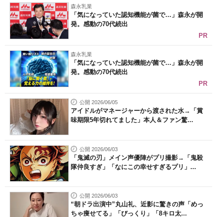
森永乳業
「気になっていた認知機能が菌で…」森永が開
発。感動の70代続出
PR
森永乳業
「気になっていた認知機能が菌で…」森永が開
発。感動の70代続出
PR
公開 2026/06/05
アイドルがマネージャーから渡された水→「賞
味期限5年切れてました」本人＆ファン驚...
公開 2026/06/03
「鬼滅の刃」メイン声優陣がプリ撮影→「鬼殺
隊仲良すぎ」「なにこの幸せすぎるプリ」...
公開 2026/06/03
“朝ドラ出演中”丸山礼、近影に驚きの声「めっ
ちゃ痩せてる」「びっくり」「8キロ太...