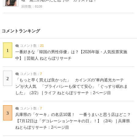
回答数：8108
コメントランキング
コメント数：
21
1
一番好きな「韓国の男性俳優」は？【2026年版・人気投票実施
中】 | 芸能人 ねとらぼリサーチ
コメント数：
7
2
「もっと早く買えば良かった」 カインズの“車内遮光カーテ
ン”が大人気 「プライバシーも保てて安心」「ぐっすり眠れま
した」（2/2） | ライフ ねとらぼリサーチ：2ページ目
コメント数：
7
3
兵庫県の「ケーキ」の名店10選！ 一番うまいと思う店はどこ？
【7月12日は「デコレーションケーキの日」！】（2/4） | 兵庫県
ねとらぼリサーチ：2ページ目