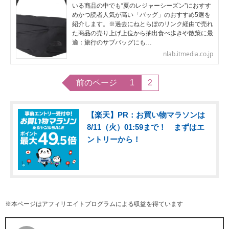
いる商品の中でも“夏のレジャーシーズン”におすす
めかつ読者人気が高い「バッグ」のおすすめ5選を
紹介します。※過去にねとらぼのリンク経由で売れ
た商品の売り上げ上位から抽出食べ歩きや散策に最
適：旅行のサブバッグにも…
nlab.itmedia.co.jp
前のページ
1
2
【楽天】PR：お買い物マラソンは
8/11（火）01:59まで！ まずはエ
ントリーから！
※本ページはアフィリエイトプログラムによる収益を得ています