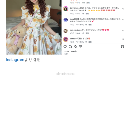
Instagram
より引用
advertisement