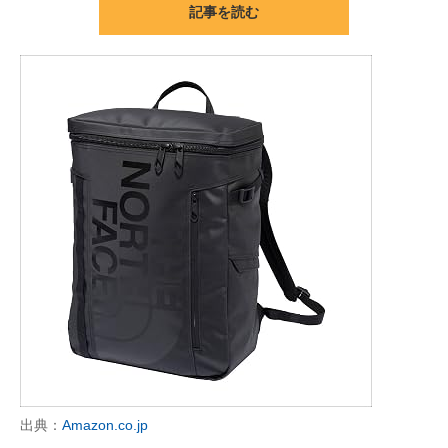
記事を読む
ITの今と未来を見通す
スマホと通信の最新トレンド
進化するPCとデバイスの未来
好きが集まる 比べて選べる
ビジネスと働き方のヒント
AI活用のいまが分かる
企業ITのトレンドを詳説
経営リーダーのコミュニティ
マーケ×ITの今がよく分かる
出典：
Amazon.co.jp
ITエンジニア向け専門サイト