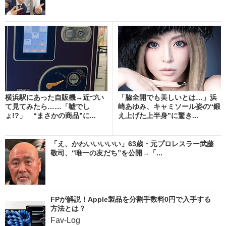
横浜駅にあった自販機→近づい
「脇全開でも美しいとは…」浜
て見てみたら……「嘘でし
崎あゆみ、キャミソール姿の“鍛
ょ!?」 “まさかの商品”に...
え上げた上半身”に驚き...
「え、かわいいいいい」63歳・元プロレスラー武藤
敬司、“唯一の友だち”を公開→「...
FPが解説！Apple製品を分割手数料0円で入手する
方法とは？
Fav-Log