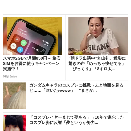
スマホ2GBで月額850円～ 格安
“朝ドラ出演中”丸山礼、近影に
SIMをお得に使うキャンペーン
驚きの声「めっちゃ痩せてる」
実施中！
「びっくり」「8キロ太...
PR(IIJmio)
ガンダムキャラのコスプレに挑戦→ふと地面を見る
と……「吹いたwwww」 “まさか...
「コスプレイヤーまじで夢ある」→10年で進化した
コスプレ姿に反響「夢というか努力...