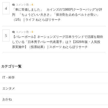
コメント数：
4
4
「車に常備しました」 カインズの“1980円クーラーバッグ”が評
判 「ちょうどいい大きさ」「保冷剤を止めるベルトが良い」
（1/5） | ライフ ねとらぼリサーチ
コメント数：
3
5
【バレーボール】ネーションズリーグ日本ラウンドで活躍を期待
している「日本男子バレー代表選手」は？【2026年版・人気投
票実施中】（投票結果） | スポーツ ねとらぼリサーチ
カテゴリ一覧
IT・科学
エンタメ
おかね