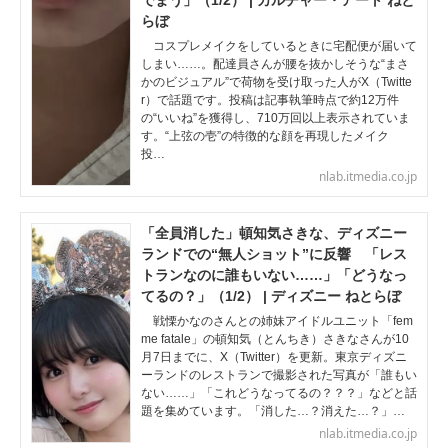
でまう」（1/2） | カルチャー・アート ねと
らぼ
コスプレメイクをしているときに宅配便が届いて
しまい……。配達員さんが腰を抜かしそうな“まさ
かのビジュアル”で荷物を受け取った人がX（Twitte
r）で話題です。投稿は記事執筆時点で約12万件
の“いいね”を獲得し、710万回以上表示されていま
す。“上弦の壱”の特徴的な顔を再現したメイク
投…
nlab.itmedia.co.jp
「全員消した」頓知気さきな、ディズニー
ランドでの“無人ショット”に反響 「レス
トランなのに誰もいない……」「どうなっ
てるの？」（1/2） | ディズニー ねとらぼ
戦慄かなのさんとの姉妹アイドルユニット「fem
me fatale」の頓知気（とんちき）さきなさんが10
月7日までに、X（Twitter）を更新。東京ディズニ
ーランドのレストランで撮影された写真が「誰もい
ない……」「これどうなってるの？？？」などと話
題を集めています。「消した…？消えた…？」…
nlab.itmedia.co.jp