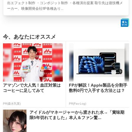
出エフェクト制作 ・コンポジット制作 ・各種演出提案 取引先は遊技機メ
ーカー、映像開発会社!IP各種あり...
今、あなたにオススメ
アマゾンで大人気！血圧対策は
FPが解説！Apple製品を分割手
コーヒーに足してみて
数料0円で入手する方法とは？
PR(森永乳業)
PR(Fav-Log)
アイドルがマネージャーから渡された水→「賞味期
限5年切れてました」本人＆ファン驚...