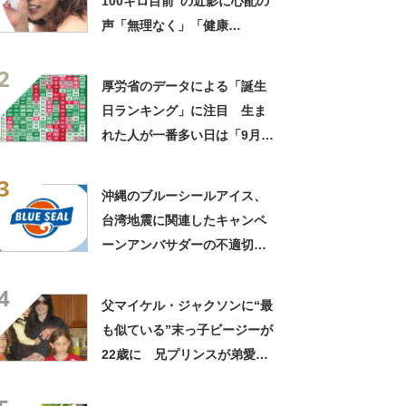
100キロ目前”の近影に心配の
声「無理なく」「健康
上……」
2
厚労省のデータによる「誕生
日ランキング」に注目 生ま
れた人が一番多い日は「9月
25日」、では最下位は？
3
沖縄のブルーシールアイス、
台湾地震に関連したキャンペ
ーンアンバサダーの不適切な
投稿に謝罪
4
父マイケル・ジャクソンに“最
も似ている”末っ子ビージーが
22歳に 兄プリンスが弟愛あ
ふれるメッセージで祝福