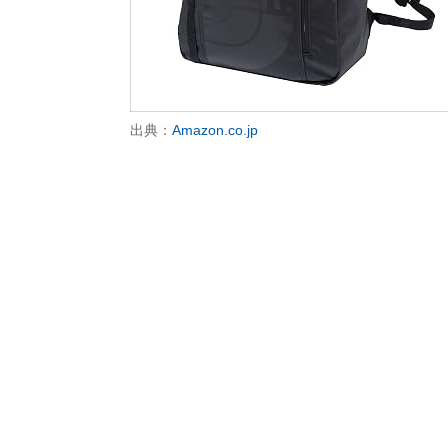
出典：
Amazon.co.jp