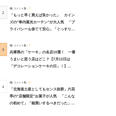
コメント数：
7
2
「もっと早く買えば良かった」 カイン
ズの“車内遮光カーテン”が大人気 「プ
ライバシーも保てて安心」「ぐっすり眠
れました」（2/2） | ライフ ねとらぼリ
サーチ：2ページ目
コメント数：
7
3
兵庫県の「ケーキ」の名店10選！ 一番
うまいと思う店はどこ？【7月12日は
「デコレーションケーキの日」！】
（2/4） | 兵庫県 ねとらぼリサーチ：2ペ
ージ目
コメント数：
5
4
「北海道土産としてもセンス抜群」六花
亭の“店舗限定”お菓子が人気 「こんな
の初めて」「箱買いするべきだった」
（1/2） | 北海道 ねとらぼリサーチ