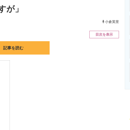
ニクス専門サイト
電子設計の基本と応用
エネルギーの専
すが」
小倉英里
目次を表示
記事を読む