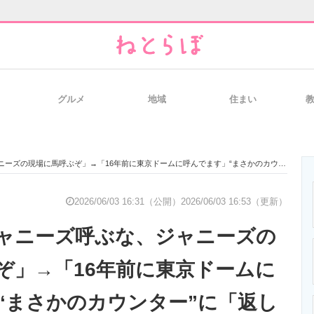
グルメ
地域
住まい
と未来を見通す
スマホと通信の最新トレンド
進化するPCとデ
に馬呼ぶぞ」→「16年前に東京ドームに呼んでます」“まさかのカウンター”に「返し強すぎ」「さすが」
のいまが分かる
企業ITのトレンドを詳説
経営リーダーの
2026/06/03 16:31（公開）
2026/06/03 16:53（更新）
ャニーズ呼ぶな、ジャニーズの
T製品の総合サイト
IT製品の技術・比較・事例
製造業のIT導入
ぞ」→「16年前に東京ドームに
“まさかのカウンター”に「返し