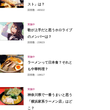
スト」は？
回答数：49322
実施中
歌が上手だと思うホロライブ
のメンバーは？
回答数：23823
実施中
ラーメンって日本食？それと
も中華料理？
回答数：19617
実施中
神奈川県で一番うまいと思う
「横浜家系ラーメン店」はど
こ？