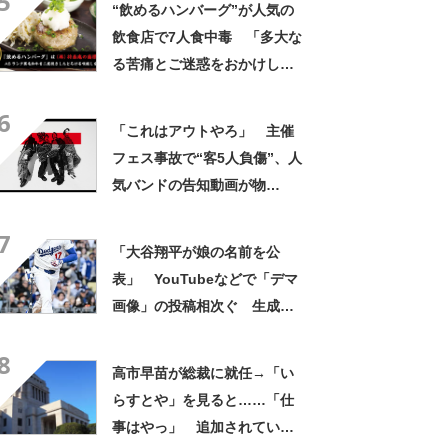
5
“飲めるハンバーグ”が人気の
飲食店で7人食中毒 「多大な
る苦痛とご迷惑をおかけし
た」と謝罪 千葉・船橋
6
「これはアウトやろ」 主催
フェス事故で“客5人負傷”、人
気バンドの告知動画が物
議…… 事務所は謝罪
7
「大谷翔平が娘の名前を公
表」 YouTubeなどで「デマ
画像」の投稿相次ぐ 生成AI
活用か…… 「ひどい」非難
8
の声も
高市早苗が総裁に就任→「い
らすとや」を見ると……「仕
事はやっ」 追加されていた