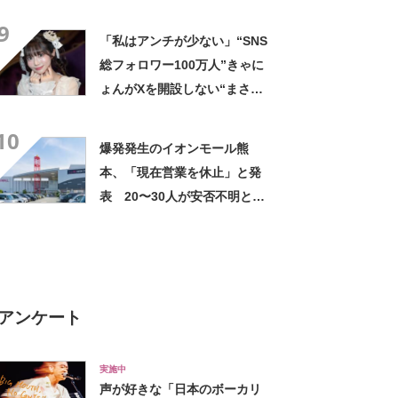
イラストが1780万表示の大反
9
響
「私はアンチが少ない」“SNS
総フォロワー100万人”きゃに
ょんがXを開設しない“まさか
の理由”……秋葉原で撮影する
10
理由、知られざる美容など聞
爆発発生のイオンモール熊
いてみた
本、「現在営業を休止」と発
表 20〜30人が安否不明との
報道
アンケート
実施中
声が好きな「日本のボーカリ