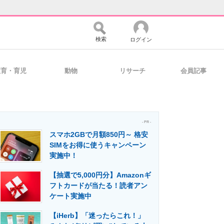
検索
ログイン
教育・育児
動物
リサーチ
会員記事
バイスの未来
好きが集まる 比べて選べる
- PR -
スマホ2GBで月額850円～ 格安
コミュニティ
マーケ×ITの今がよく分かる
SIMをお得に使うキャンペーン
実施中！
【抽選で5,000円分】Amazonギ
・活用を支援
フトカードが当たる！読者アン
ケート実施中
【iHerb】「迷ったらこれ！」