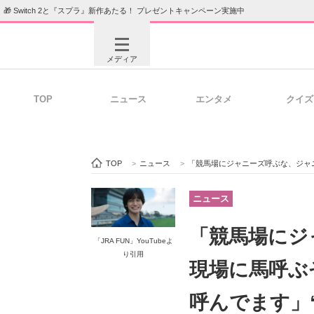
🎁 Switch 2と『スプラ』新作あたる！ プレゼントキャンペーン実施中
メディア
TOP
ニュース
エンタメ
クイズ
注目記事を集めた総合ページ
ITの今
TOP
>
ニュース
>
「競馬場にジャニーズ呼ぶな、ジャニーズの現場
ビジネスと働き方のヒント
AI活用
ニュース
「競馬場にジ
「JRA FUN」YouTubeよ
り引用
ITエンジニア向け専門サイト
企業向けI
現場に馬呼ぶ
呼んでます」