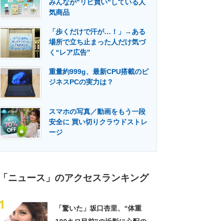
みんなが"リピ買い"している人
門メディア
建設×テクノロジーの最前線
気商品
「歩くだけで汗が…！」→ある
場所で立ち止まった人だけ気づ
く“レア広告”
重量約999g、最新CPU搭載のビ
ジネスPCの実力は？
スマホの写真／動画をもう一段
安全に 買い切りクラウドストレ
ージ
「ニュース」のアクセスランキング
1
「驚いた」坂口杏里、“体重