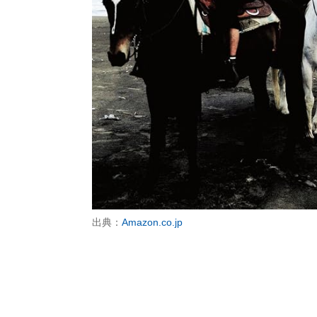
出典：
Amazon.co.jp